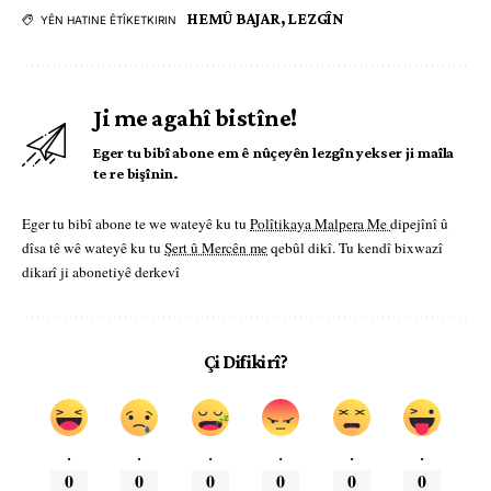
HEMÛ BAJAR
,
LEZGÎN
YÊN HATINE ÊTÎKETKIRIN
Ji me agahî bistîne!
Eger tu bibî abone em ê nûçeyên lezgîn yekser ji maîla
te re bişînin.
Eger tu bibî abone te we wateyê ku tu
Polîtikaya Malpera Me
dipejînî û
dîsa tê wê wateyê ku tu
Şert û Mercên me
qebûl dikî. Tu kendî bixwazî
dikarî ji abonetiyê derkevî
Çi Difikirî?
.
.
.
.
.
.
0
0
0
0
0
0