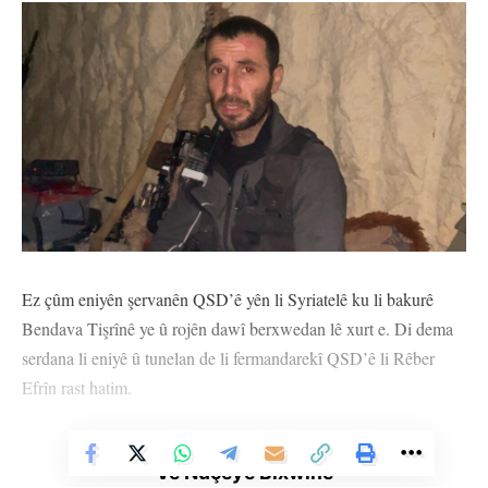
Ez çûm eniyên şervanên QSD’ê yên li Syriatelê ku li bakurê
Bendava Tişrînê ye û rojên dawî berxwedan lê xurt e. Di dema
serdana li eniyê û tunelan de li fermandarekî QSD’ê li Rêber
Efrîn rast hatim.
Rêber bi eslê xwe ji Efrînê ye û li gel ku beriya niha birîndar bû
vegeriya eniya berxwedanê. Demeke dirêj e li eniyên
Vê Nûçeyê Bixwîne