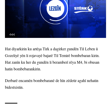
Hat diyarkirin ku artêşa Tirk a dagirker gundên Til Leben û
Gozeliyê yên li rojavayê bajarê Til Temirê bombebaran kirin.
Hat zanîn ku her du gundên li beramberî rêya M4, bi obusan
hatin bombebarankirin.
Derbarê encamên bombebaranê de hîn zêdetir agahî nehatin
bidestxistin.