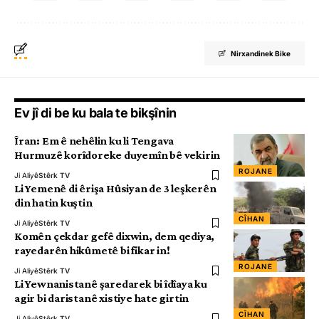
Nirxandinek Bike
Ev jî di be ku bala te bikşînin
Îran: Em ê nehêlin ku li Tengava
Hurmuzê korîdoreke duyemîn bê vekirin
ROJANE
Ji Aliyê
Stêrk TV
Li Yemenê di êrişa Hûsiyan de 3 leşkerên
din hatin kuştin
CÎHAN
Ji Aliyê
Stêrk TV
Komên çekdar gefê dixwin, dem qediya,
rayedarên hikûmetê bi fikar in!
ROJANE
Ji Aliyê
Stêrk TV
Li Yewnanistanê şaredarek bi îdîaya ku
agir bi daristanê xistiye hate girtin
CÎHAN
Ji Aliyê
Stêrk TV