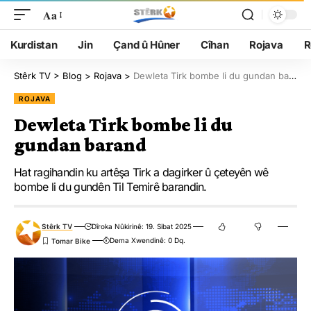
Aa
Kurdistan
Jin
Çand û Hûner
Cîhan
Rojava
R
Stêrk TV
>
Blog
>
Rojava
>
Dewleta Tirk bombe li du gundan barand
ROJAVA
Dewleta Tirk bombe li du
gundan barand
Hat ragihandin ku artêşa Tirk a dagirker û çeteyên wê
bombe li du gundên Til Temirê barandin.
Stêrk TV
Dîroka Nûkirinê: 19. Sibat 2025
Dema Xwendinê: 0 Dq.