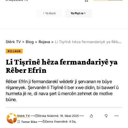
Ya Berê
Ya Pişt re
Stêrk TV
>
Blog
>
Rojava
>
Li Tişrînê hêza fermandariyê ya Rêber Efrîn
ROJAVA
Li Tişrînê hêza fermandariyê ya
Rêber Efrîn
Rêber Efrîn ji fermandarekî wêdetir ji şervanan re bûye
nîşaneyek. Şervanên li Tişrînê li ber xwe didin, bi bawerî û
hurmeta jê re, di nava şert û mercên zehmet de motîve
bûne.
Stêrk TV
Dîroka Nûkirinê: 19. Sibat 2025
Dema Xwendinê: 4 Dq.