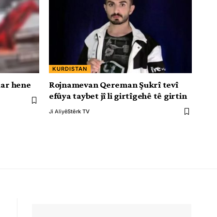
KURDISTAN
dar hene
Rojnamevan Qereman Şukrî tevî
efûya taybet jî li girtîgehê tê girtin
Ji Aliyê
Stêrk TV