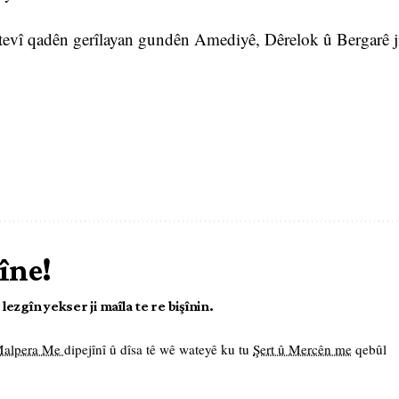
 tevî qadên gerîlayan gundên Amediyê, Dêrelok û Bergarê j
îne!
ezgîn yekser ji maîla te re bişînin.
 Malpera Me
dipejînî û dîsa tê wê wateyê ku tu
Şert û Mercên me
qebûl