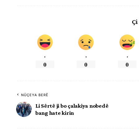
Çi
.
.
.
0
0
0
NÛÇEYA BERÊ
Li Sêrtê ji bo çalakiya nobedê
bang hate kirin