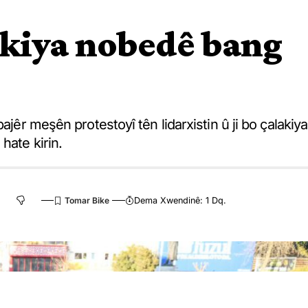
lakiya nobedê bang
ajêr meşên protestoyî tên lidarxistin û ji bo çalakiya
hate kirin.
Dema Xwendinê: 1 Dq.