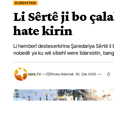
KURDISTAN
Li Sêrtê ji bo ça
hate kirin
Li hemberî desteserkirina Şaredariya Sêrtê li b
nobedê ya ku wê sibehî were lidarxistin, bang 
Stêrk TV
Dîroka Nûkirinê: 30. Çile 2025