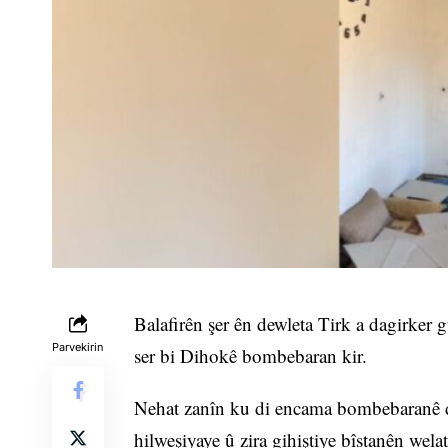
Balafirên şer ên dewleta Tirk a dagirker 
Parvekirin
ser bi Dihokê bombebaran kir.
Nehat zanîn ku di encama bombebaranê d
hilweşiyaye û zira gihiştiye bîstanên wela