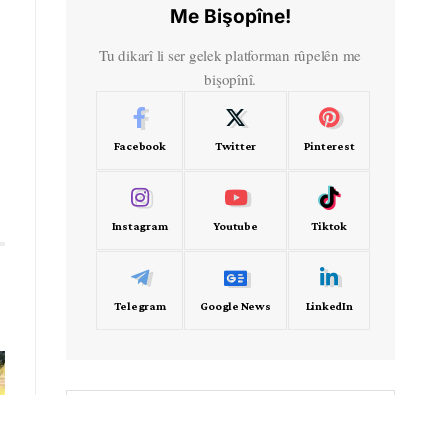
Me Bişopîne!
Tu dikarî li ser gelek platforman rûpelên me
bişopînî.
Facebook
Twitter
Pinterest
Instagram
Youtube
Tiktok
Telegram
Google News
LinkedIn
- Frekans -