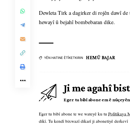
Dewleta Tirk a dagirker di rojên dawî de
hewayî û bejahî bombebaran dike.
HEMÛ BAJAR
YÊN HATINE ÊTÎKETKIRIN
Ji me agahî bist
Eger tu bibî abone em ê nûçeyên l
Eger tu bibî abone te we wateyê ku tu
Polîtikaya
dikî. Tu kendî bixwazî dikarî ji abonetiyê derkevî