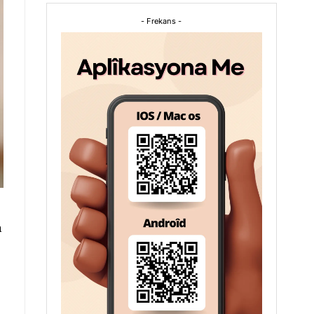
- Frekans -
a