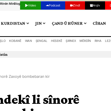
Dîtinên Min
Blog
Video
Podcast
Zindî
Arşîv
KURDISTAN
JIN
ÇAND Û HÛNER
CÎHAN
ŞLO
KOBANÊ
WAN
ŞENGAL
HESEKÊ
ŞIRNEX
MÊRDÎN
RIHA
LEZ
istin
sînorê Zaxoyê bombebaran kir
dekî li sînorê