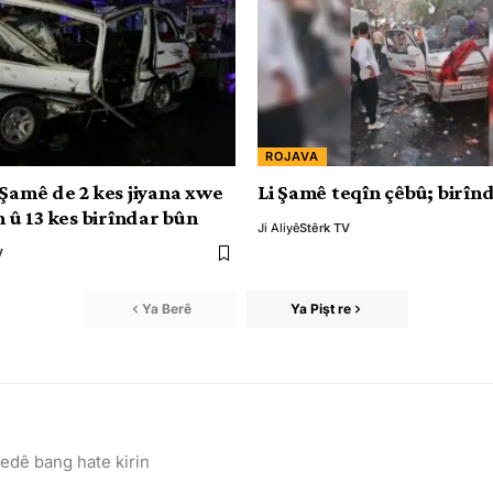
ROJAVA
 Şamê de 2 kes jiyana xwe
Li Şamê teqîn çêbû; birîn
n û 13 kes birîndar bûn
Ji Aliyê
Stêrk TV
V
Ya Berê
Ya Pişt re
bedê bang hate kirin