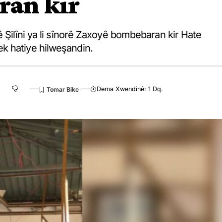
ran kir
ê Şilîni ya li sînorê Zaxoyê bombebaran kir Hate
k hatiye hilweşandin.
Dema Xwendinê: 1 Dq.