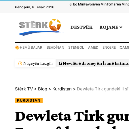
Ji Bo Min
Favoriyên Min
Tomarên Min
Pêncşem, 6 Tebax 2026
DESTPÊK
ROJANE
HEMÛ BAJAR
BEHDÎNAN
STENBOL
AMED
ENQERE
QAMI
Nûçeyên Lezgîn
Li Hewlêrê droneyên Îranê hatin x
Stêrk TV
>
Blog
>
Kurdistan
>
Dewleta Tirk gundekî li 
KURDISTAN
Dewleta Tirk gun