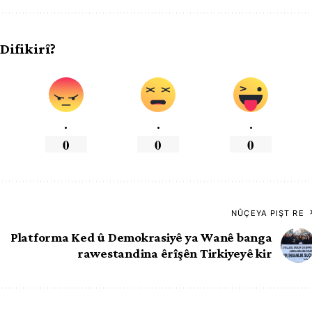
 Difikirî?
.
.
.
0
0
0
NÛÇEYA PIŞT RE
Platforma Ked û Demokrasiyê ya Wanê banga
rawestandina êrîşên Tirkiyeyê kir