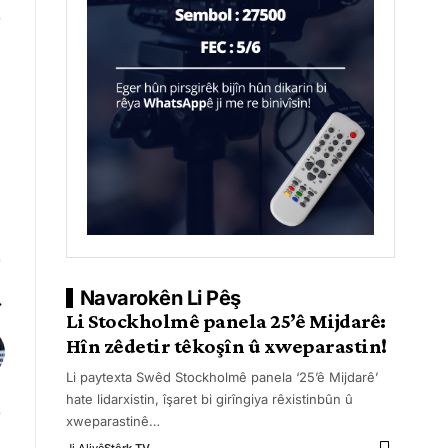
Navarokên Li Pêş
Li Stockholmê panela 25’ê Mijdarê:
Hîn zêdetir têkoşîn û xweparastin!
Li paytexta Swêd Stockholmê panela ‘25’ê Mijdarê’
hate lidarxistin, îşaret bi girîngiya rêxistinbûn û
xweparastinê
…