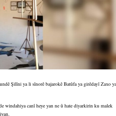
gundê Şilîni ya li sînorê bajarokê Batûfa ya girêdayî Zaxo y
e windahiya canî heye yan ne û hate diyarkirin ku malek
tiyan.