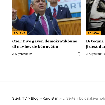
ROJANE
ROJAVA
Ozel: Divê gavên demokratîkbûnê
Di teqîna
di nav hev de bên avêtin
ji dest da
Ji Aliyê
Stêrk TV
Ji Aliyê
Stêrk T
Stêrk TV
>
Blog
>
Kurdistan
>
Li Sêrtê ji bo çalakiya no