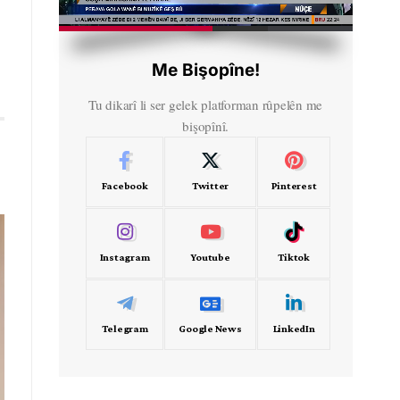
HD
00:40
Me Bişopîne!
Tu dikarî li ser gelek platforman rûpelên me
bişopînî.
Facebook
Twitter
Pinterest
Instagram
Youtube
Tiktok
Telegram
Google News
LinkedIn