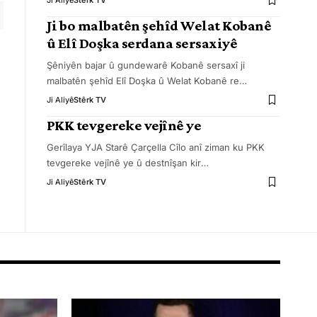
Ji Aliyê
Stêrk TV
Ji bo malbatên şehîd Welat Kobanê
û Elî Doşka serdana sersaxiyê
Şêniyên bajar û gundewarê Kobanê sersaxî ji
malbatên şehîd Elî Doşka û Welat Kobanê re
…
Ji Aliyê
Stêrk TV
PKK tevgereke vejînê ye
Gerîlaya YJA Starê Çarçella Cîlo anî ziman ku PKK
tevgereke vejînê ye û destnîşan kir
…
Ji Aliyê
Stêrk TV