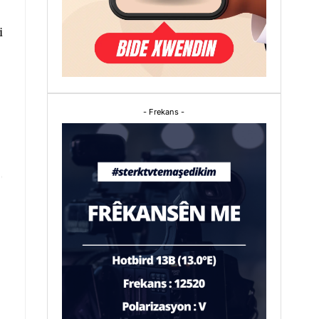
i
- Frekans -