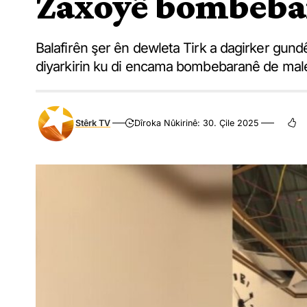
Zaxoyê bombeba
Balafirên şer ên dewleta Tirk a dagirker gund
diyarkirin ku di encama bombebaranê de male
Stêrk TV
Dîroka Nûkirinê: 30. Çile 2025