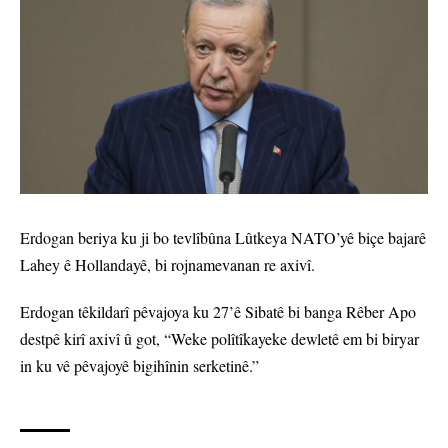
Erdogan beriya ku ji bo tevlîbûna Lûtkeya NATO’yê biçe bajarê
Lahey ê Hollandayê, bi rojnamevanan re axivî.
Erdogan têkildarî pêvajoya ku 27’ê Sibatê bi banga Rêber Apo
destpê kirî axivî û got, “Weke polîtîkayeke dewletê em bi biryar
in ku vê pêvajoyê bigihînin serketinê.”