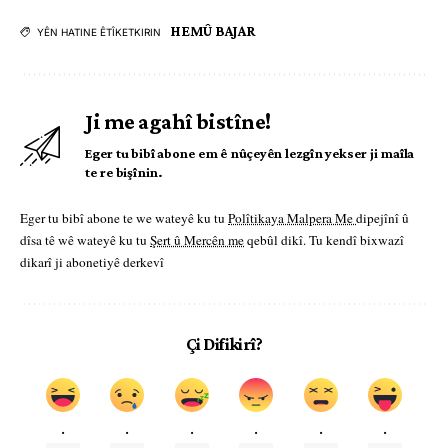
HEMÛ BAJAR
YÊN HATINE ÊTÎKETKIRIN
Ji me agahî bistîne!
Eger tu bibî abone em ê nûçeyên lezgîn yekser ji maîla
te re bişînin.
Eger tu bibî abone te we wateyê ku tu
Polîtikaya Malpera Me
dipejînî û
dîsa tê wê wateyê ku tu
Şert û Mercên me
qebûl dikî. Tu kendî bixwazî
dikarî ji abonetiyê derkevî
Çi Difikirî?
.
.
.
.
.
.