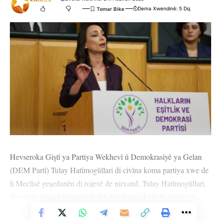
Dema Xwendinê: 5 Dq.
Hevseroka Giştî ya Partiya Wekhevî û Demokrasiyê ya Gelan
(DEM Partî) Tulay Hatîmogûllari di civîna koma partiya xwe de
li Meclisê geşedanên di rojevê de nirxand. Tulay Hatîmogûllari,
di serî de êrişa li Sûriyeyê li dijî dêrê hatiye kirin bi bîr xist û
şermezar kir. Tulay Hatîmogûllari, bertek nîşanî şerên li seranserî
Vê Nûçeyê Bixwîne