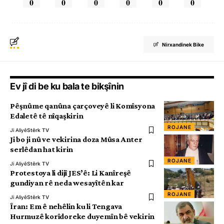
0
0
0
0
0
0
Nirxandinek Bike
Ev jî di be ku bala te bikşînin
Pêşnûme qanûna çarçoveyê li Komîsyona
Edaletê tê nîqaşkirin
ROJANE
Ji Aliyê
Stêrk TV
Ji bo ji nû ve vekirina doza Mûsa Anter
serlêdan hat kirin
ROJANE
Ji Aliyê
Stêrk TV
Protestoya li dijî JES’ê: Li Kanîreşê
gundiyan rê neda wesayîtên kar
ROJANE
Ji Aliyê
Stêrk TV
Îran: Em ê nehêlin ku li Tengava
Hurmuzê korîdoreke duyemîn bê vekirin