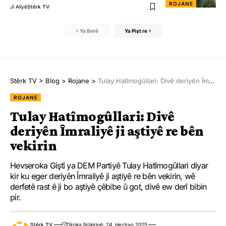
ROJANE
Ji Aliyê
Stêrk TV
Ya Berê
Ya Pişt re
Stêrk TV
>
Blog
>
Rojane
>
Tulay Hatîmogûllari: Divê deriyên Îmraliyê ji aştiyê re bên vekirin
ROJANE
Tulay Hatîmogûllari: Divê
deriyên Îmraliyê ji aştiyê re bên
vekirin
Hevseroka Giştî ya DEM Partiyê Tulay Hatîmogûllari diyar
kir ku eger deriyên Îmraliyê ji aştiyê re bên vekirin, wê
derfetê rast ê ji bo aştiyê çêbibe û got, divê ew derî bibin
pir.
Stêrk TV
Dîroka Nûkirinê: 24. Hezîran 2025