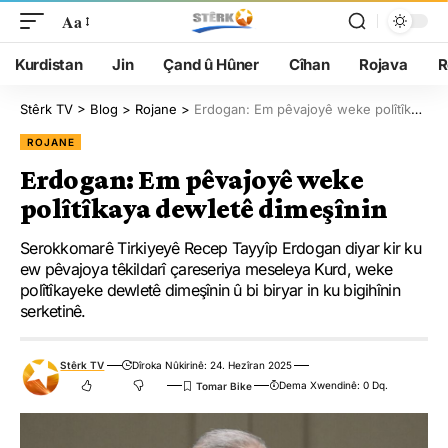
Aa
Kurdistan
Jin
Çand û Hûner
Cîhan
Rojava
R
Stêrk TV
>
Blog
>
Rojane
>
Erdogan: Em pêvajoyê weke polîtîkaya dewletê dimeşînin
ROJANE
Erdogan: Em pêvajoyê weke
polîtîkaya dewletê dimeşînin
Serokkomarê Tirkiyeyê Recep Tayyîp Erdogan diyar kir ku
ew pêvajoya têkildarî çareseriya meseleya Kurd, weke
polîtîkayeke dewletê dimeşînin û bi biryar in ku bigihînin
serketinê.
Stêrk TV
Dîroka Nûkirinê: 24. Hezîran 2025
Dema Xwendinê: 0 Dq.