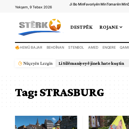
Ji Bo Min
Favoriyên Min
Tomarên Min
Yekşem, 9 Tebax 2026
DESTPÊK
ROJANE
HEMÛ BAJAR
BEHDÎNAN
STENBOL
AMED
ENQERE
QAMI
Nûçeyên Lezgîn
Li Silêmaniyeyê jinek hate kuştin
Tag:
STRASBURG