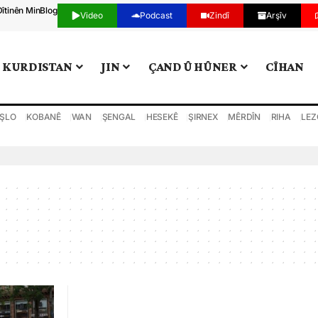
Dîtinên Min
Blog
Video
Podcast
Zindî
Arşîv
KURDISTAN
JIN
ÇAND Û HÛNER
CÎHAN
ŞLO
KOBANÊ
WAN
ŞENGAL
HESEKÊ
ŞIRNEX
MÊRDÎN
RIHA
LEZ