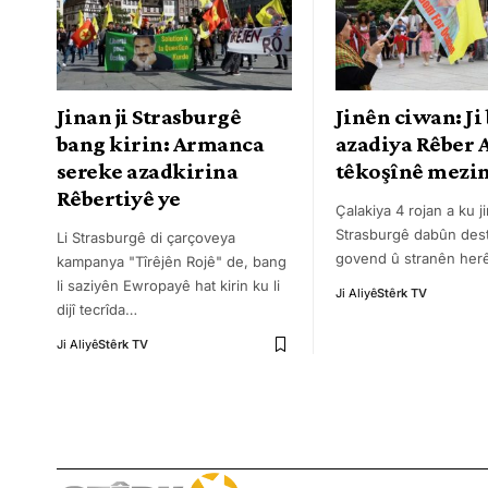
Jinan ji Strasburgê
Jinên ciwan: Ji
bang kirin: Armanca
azadiya Rêber 
sereke azadkirina
têkoşînê mezin
Rêbertiyê ye
Çalakiya 4 rojan a ku j
Strasburgê dabûn dest
Li Strasburgê di çarçoveya
govend û stranên herê
kampanya "Tîrêjên Rojê" de, bang
li saziyên Ewropayê hat kirin ku li
Ji Aliyê
Stêrk TV
dijî tecrîda
…
Ji Aliyê
Stêrk TV