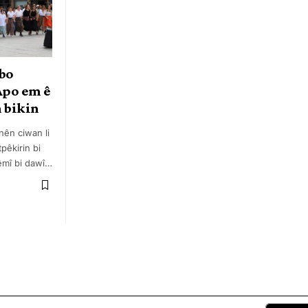
 bo
Apo em ê
 bikin
inên ciwan li
pêkirin bi
mî bi dawî
…