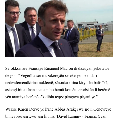
Serokkomarê Fransayê Emanuel Macron di daxuyaniyeke xwe
de got: ‘’Vegerîna ser muzakereyên sereke yên têkildarî
nedewlemendkirina nukleerê, sînordarkirina kiryarên balîstîkî,
astengkirina fînansmana ji bo hemû komên terorîst ên li herêmê
yên aramiya herêmê têk dibin teqez pêngava pêşanî ye.’’
Wezîrê Karên Derve yê Îranê Abbas Arakçi wê îro li Cenevreyê
bi hevpîşeyên xwe yên Îngilîz (David Lammy), Fransiz (Jean-