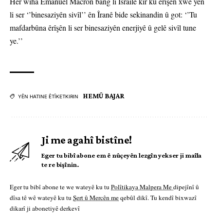
Her wiha Emanuel Macron bang li Îsraîlê kir ku êrîşên xwe yên
li ser ‘’binesaziyên sivîl’’ ên Îranê bide sekinandin û got: ‘’Tu
mafdarbûna êrîşên li ser binesaziyên enerjiyê û gelê sivîl tune
ye.’’
HEMÛ BAJAR
YÊN HATINE ÊTÎKETKIRIN
Ji me agahî bistîne!
Eger tu bibî abone em ê nûçeyên lezgîn yekser ji maîla
te re bişînin.
Eger tu bibî abone te we wateyê ku tu
Polîtikaya Malpera Me
dipejînî û
dîsa tê wê wateyê ku tu
Şert û Mercên me
qebûl dikî. Tu kendî bixwazî
dikarî ji abonetiyê derkevî