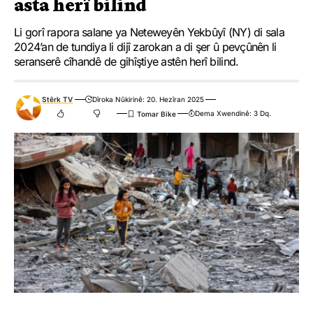
asta herî bilind
Li gorî rapora salane ya Neteweyên Yekbûyî (NY) di sala
2024’an de tundiya li dijî zarokan a di şer û pevçûnên li
seranserê cîhandê de gihîştiye astên herî bilind.
Stêrk TV
Dîroka Nûkirinê: 20. Hezîran 2025
Dema Xwendinê: 3 Dq.