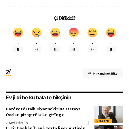
Çi Difikirî?
.
.
.
.
.
.
0
0
0
0
0
0
Nirxandinek Bike
Ev jî di be ku bala te bikşînin
Parêzerê Îtalî: Diyarnekirina statuya
Ocalan pirsgirêkeke girîng e
ROJANE
Ji Aliyê
Stêrk TV
Li girtîgehên Îranê zexta li ser girtiyên