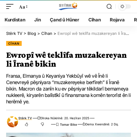
Aa
Kurdistan
Jin
Çand û Hûner
Cîhan
Rojava
R
Stêrk TV
>
Blog
>
Cîhan
>
Ewropî wê teklîfa muzakereyan li Îranê bikin
CÎHAN
Ewropî wê teklîfa muzakereyan
li Îranê bikin
Fransa, Elmanya û Keyaniya Yekbûyî wê vê Înê li
Cenevreyê pêşniyara ‘’muzakereyeke berfireh’’ li Îranê
bikin. Macron da zanîn ku ev pêşniyar têkildarî bernameya
nukleerê, kiryarên balîstîkî û finansmana komên terorîst ên li
herêmê ye.
Stêrk TV
Dîroka Nûkirinê: 20. Hezîran 2025
Dema Xwendinê: 2 Dq.