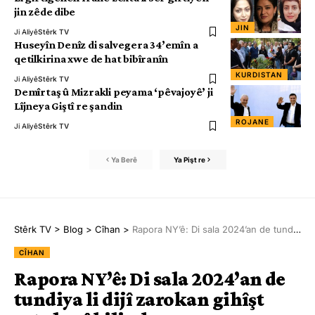
jin zêde dibe
JIN
Ji Aliyê
Stêrk TV
Huseyîn Denîz di salvegera 34’emîn a
qetilkirina xwe de hat bibîranîn
KURDISTAN
Ji Aliyê
Stêrk TV
Demîrtaş û Mizrakli peyama ‘pêvajoyê’ ji
Lîjneya Giştî re şandin
ROJANE
Ji Aliyê
Stêrk TV
Ya Berê
Ya Pişt re
Stêrk TV
>
Blog
>
Cîhan
>
Rapora NY’ê: Di sala 2024’an de tundiya li dijî zarokan gihîşt asta herî bilind
CÎHAN
Rapora NY’ê: Di sala 2024’an de
tundiya li dijî zarokan gihîşt