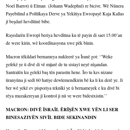
Noel Barrot) û Elman (Johann Wadephul) re bicive. Wê Nûnera
Payebilind a Polîtîkaya Derve ya Yekîtiya Ewropayê Kaja Kallas
jî beşdarî hevdîtinê bibe.
Rayedarên Ewropî beriya hevdîtina ku tê payin di saet 15.00’an
de were kirin, wê koordînasyona xwe pêk bînin.
Macron têkildarî bernameya nukleerê ya Îranê got: ‘’Weke
gefekê ye û divê di vê mijarê de tu sistayî neyê nîşandan.
Santralên ku gelekî baş tên parastin hene. Îro tu kes nizane
ûranyûna ji sedî 60 hatiye dewlemendkirin bê ka li ku derê ye. Ji
ber wê yekê ev pisporiya teknîkî ye û bernameyek e ku divê bi
rêya muzakereyan jî kontrol ji nû ve were bidestxistin.’’
MACRON: DIVÊ ÎSRAÎL ÊRÎŞÊN XWE YÊN LI SER
BINESAZIYÊN SIVÎL BIDE SEKINANDIN