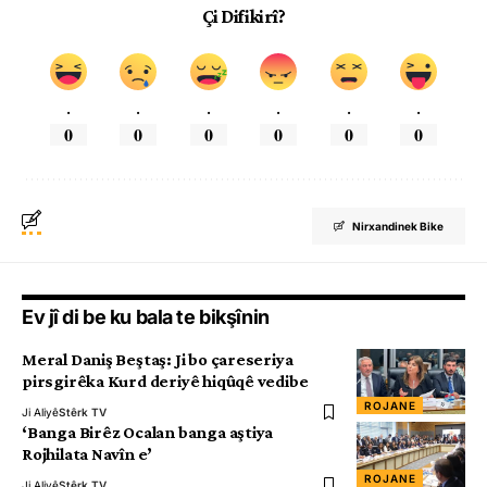
Çi Difikirî?
.
.
.
.
.
.
0
0
0
0
0
0
Nirxandinek Bike
Ev jî di be ku bala te bikşînin
Meral Daniş Beştaş: Ji bo çareseriya
pirsgirêka Kurd deriyê hiqûqê vedibe
ROJANE
Ji Aliyê
Stêrk TV
‘Banga Birêz Ocalan banga aştiya
Rojhilata Navîn e’
ROJANE
Ji Aliyê
Stêrk TV