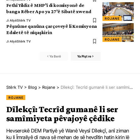
Fethî Yildiz ê MHP’î di komîsyonê de
banga Rêber Apo ya 27’ê Sibatê xwend
ROJANE
Ji Aliyê
Stêrk TV
Pêşnûme qanûna çarçoveyê li Komîsyona
Edaletê tê nîqaşkirin
ROJANE
Ji Aliyê
Stêrk TV
Ya Berê
Ya Pişt re
Stêrk TV
>
Blog
>
Rojane
>
Dîlekçî: Tecrîd gumanê li ser samîmiyeta pêvajoyê çêdike
ROJANE
Dîlekçî: Tecrîd gumanê li ser
samîmiyeta pêvajoyê çêdike
Hevserokê DEM Partiyê yê Wanê Veysî Dîlekçî, anî ziman
ku li Îmraliyê di nava sê mehan de sê hevdîtin hatin kirin lê