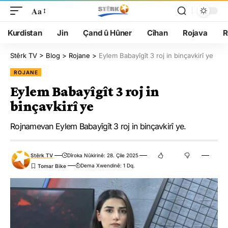
Aa
Kurdistan
Jin
Çand û Hûner
Cîhan
Rojava
R
Stêrk TV
>
Blog
>
Rojane
>
Eylem Babayîgît 3 roj in binçavkirî ye
ROJANE
Eylem Babayîgît 3 roj in
binçavkirî ye
Rojnamevan Eylem Babayîgît 3 roj in binçavkirî ye.
Stêrk TV
Dîroka Nûkirinê: 28. Çile 2025
Dema Xwendinê: 1 Dq.