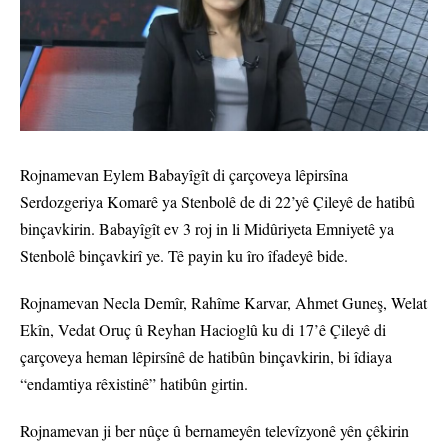
Rojnamevan Eylem Babayîgît di çarçoveya lêpirsîna
Serdozgeriya Komarê ya Stenbolê de di 22’yê Çileyê de hatibû
binçavkirin. Babayîgît ev 3 roj in li Midûriyeta Emniyetê ya
Stenbolê binçavkirî ye. Tê payin ku îro îfadeyê bide.
Rojnamevan Necla Demîr, Rahîme Karvar, Ahmet Guneş, Welat
Ekîn, Vedat Oruç û Reyhan Hacioglû ku di 17’ê Çileyê di
çarçoveya heman lêpirsînê de hatibûn binçavkirin, bi îdiaya
“endamtiya rêxistinê” hatibûn girtin.
Rojnamevan ji ber nûçe û bernameyên televîzyonê yên çêkirin