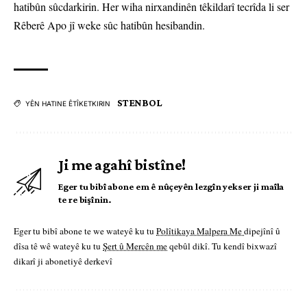
hatibûn sûcdarkirin. Her wiha nirxandinên têkildarî tecrîda li ser
Rêberê Apo jî weke sûc hatibûn hesibandin.
STENBOL
YÊN HATINE ÊTÎKETKIRIN
Ji me agahî bistîne!
Eger tu bibî abone em ê nûçeyên lezgîn yekser ji maîla
te re bişînin.
Eger tu bibî abone te we wateyê ku tu
Polîtikaya Malpera Me
dipejînî û
dîsa tê wê wateyê ku tu
Şert û Mercên me
qebûl dikî. Tu kendî bixwazî
dikarî ji abonetiyê derkevî