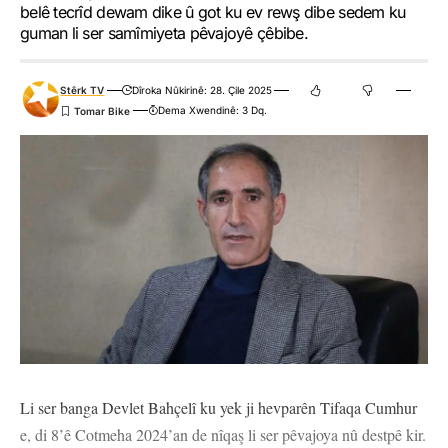
belê tecrîd dewam dike û got ku ev rewş dibe sedem ku
guman li ser samîmiyeta pêvajoyê çêbibe.
Stêrk TV
Dîroka Nûkirinê: 28. Çile 2025
Dema Xwendinê: 3 Dq.
Li ser banga Devlet Bahçelî ku yek ji hevparên Tifaqa Cumhur
e, di 8’ê Cotmeha 2024’an de nîqaş li ser pêvajoya nû destpê kir.