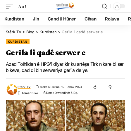
Aa
Kurdistan
Jin
Çand û Hûner
Cîhan
Rojava
R
Stêrk TV
>
Blog
>
Kurdistan
>
Gerîla li qadê serwer e
KURDISTAN
Gerîla li qadê serwer e
Azad Tolhildan ê HPG'î diyar kir ku artêşa Tirk nikare bi ser
bikeve, qad di bin serweriya gerîla de ye.
Stêrk TV
Dîroka Nûkirinê: 12. Tebax 2024
Dema Xwendinê: 5 Dq.