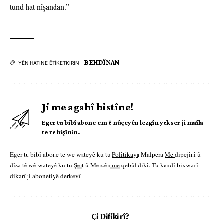
tund hat nîşandan.”
BEHDÎNAN
YÊN HATINE ÊTÎKETKIRIN
Ji me agahî bistîne!
Eger tu bibî abone em ê nûçeyên lezgîn yekser ji maîla
te re bişînin.
Eger tu bibî abone te we wateyê ku tu
Polîtikaya Malpera Me
dipejînî û
dîsa tê wê wateyê ku tu
Şert û Mercên me
qebûl dikî. Tu kendî bixwazî
dikarî ji abonetiyê derkevî
Çi Difikirî?