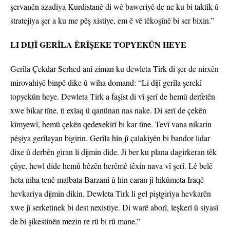
şervanên azadiya Kurdistanê di wê baweriyê de ne ku bi taktîk û
stratejiya şer a ku me pêş xistiye, em ê vê têkoşînê bi ser bixin.”
LI DIJÎ GERÎLA ÊRÎŞEKE TOPYEKÛN HEYE
Gerîla Çekdar Serhed anî ziman ku dewleta Tirk di şer de nirxên
mirovahiyê binpê dike û wiha domand: “Li dijî gerîla şerekî
topyekûn heye. Dewleta Tirk a faşîst di vî şerî de hemû derfetên
xwe bikar tîne, ti exlaq û qanûnan nas nake. Di serî de çekên
kîmyewî, hemû çekên qedexekirî bi kar tîne. Tevî vana nikarin
pêşiya gerîlayan bigirin. Gerîla hîn jî çalakiyên bi bandor lidar
dixe û derbên giran li dijmin dide. Ji ber ku plana dagirkeran têk
çûye, hewl dide hemû hêzên herêmê têxin nava vî şerî. Lê belê
heta niha tenê malbata Barzanî û hin caran jî hikûmeta Iraqê
hevkariya dijmin dikin. Dewleta Tirk li gel piştgiriya hevkarên
xwe jî serketinek bi dest nexistiye. Di warê aborî, leşkerî û siyasî
de bi şikestinên mezin re rû bi rû mane.”