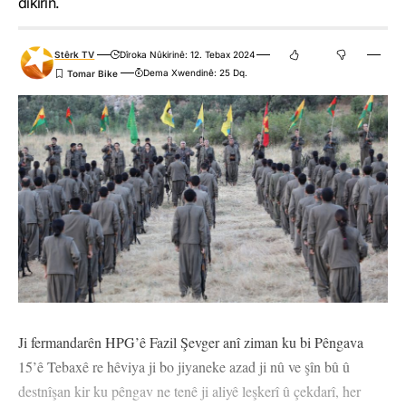
dikirin.
Stêrk TV
Dîroka Nûkirinê: 12. Tebax 2024
Dema Xwendinê: 25 Dq.
Ji fermandarên HPG’ê Fazil Şevger anî ziman ku bi Pêngava
15’ê Tebaxê re hêviya ji bo jiyaneke azad ji nû ve şîn bû û
destnîşan kir ku pêngav ne tenê ji aliyê leşkerî û çekdarî, her