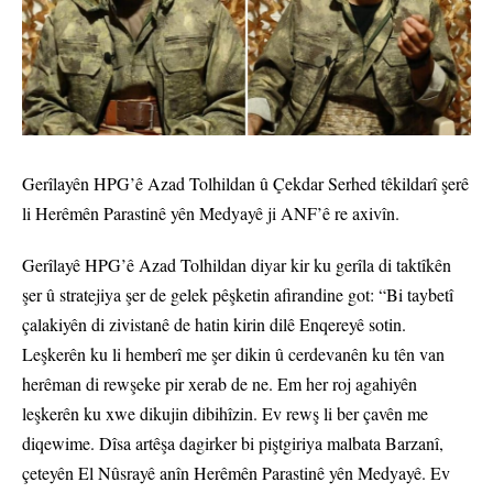
Gerîlayên HPG’ê Azad Tolhildan û Çekdar Serhed têkildarî şerê
li Herêmên Parastinê yên Medyayê ji ANF’ê re axivîn.
Gerîlayê HPG’ê Azad Tolhildan diyar kir ku gerîla di taktîkên
şer û stratejiya şer de gelek pêşketin afirandine got: “Bi taybetî
çalakiyên di zivistanê de hatin kirin dilê Enqereyê sotin.
Leşkerên ku li hemberî me şer dikin û cerdevanên ku tên van
herêman di rewşeke pir xerab de ne. Em her roj agahiyên
leşkerên ku xwe dikujin dibihîzin. Ev rewş li ber çavên me
diqewime. Dîsa artêşa dagirker bi piştgiriya malbata Barzanî,
çeteyên El Nûsrayê anîn Herêmên Parastinê yên Medyayê. Ev