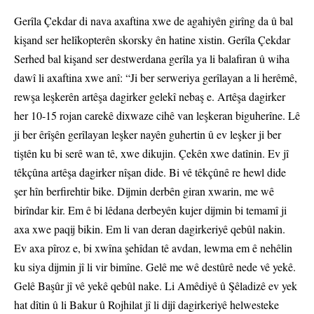
Gerîla Çekdar di nava axaftina xwe de agahiyên girîng da û bal
kişand ser helîkopterên skorsky ên hatine xistin. Gerîla Çekdar
Serhed bal kişand ser destwerdana gerîla ya li balafiran û wiha
dawî li axaftina xwe anî: “Ji ber serweriya gerîlayan a li herêmê,
rewşa leşkerên artêşa dagirker gelekî nebaş e. Artêşa dagirker
her 10-15 rojan carekê dixwaze cihê van leşkeran biguherîne. Lê
ji ber êrîşên gerîlayan leşker nayên guhertin û ev leşker ji ber
tiştên ku bi serê wan tê, xwe dikujin. Çekên xwe datînin. Ev jî
têkçûna artêşa dagirker nîşan dide. Bi vê têkçûnê re hewl dide
şer hîn berfirehtir bike. Dijmin derbên giran xwarin, me wê
birîndar kir. Em ê bi lêdana derbeyên kujer dijmin bi temamî ji
axa xwe paqij bikin. Em li van deran dagirkeriyê qebûl nakin.
Ev axa pîroz e, bi xwîna şehîdan tê avdan, lewma em ê nehêlin
ku siya dijmin jî li vir bimîne. Gelê me wê destûrê nede vê yekê.
Gelê Başûr jî vê yekê qebûl nake. Li Amêdiyê û Şêladizê ev yek
hat dîtin û li Bakur û Rojhilat jî li dijî dagirkeriyê helwesteke