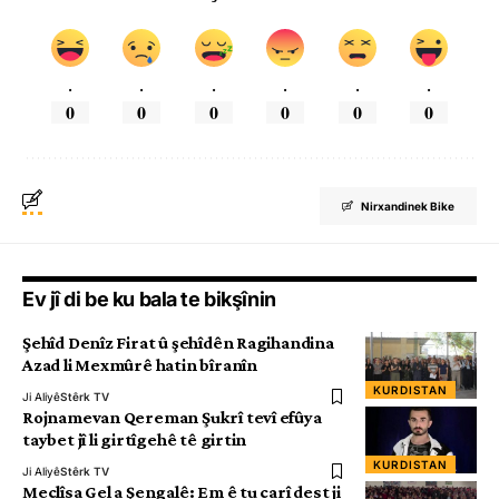
.
.
.
.
.
.
0
0
0
0
0
0
Nirxandinek Bike
Ev jî di be ku bala te bikşînin
Şehîd Denîz Firat û şehîdên Ragihandina
Azad li Mexmûrê hatin bîranîn
KURDISTAN
Ji Aliyê
Stêrk TV
Rojnamevan Qereman Şukrî tevî efûya
taybet jî li girtîgehê tê girtin
KURDISTAN
Ji Aliyê
Stêrk TV
Meclîsa Gel a Şengalê: Em ê tu carî dest ji