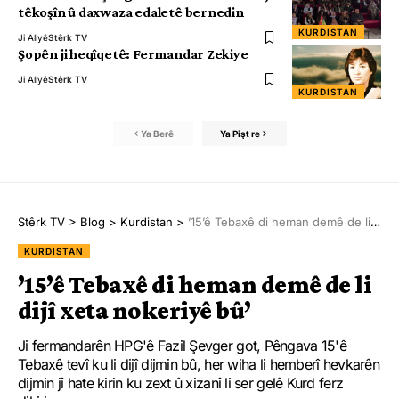
têkoşîn û daxwaza edaletê bernedin
KURDISTAN
Ji Aliyê
Stêrk TV
Şopên ji heqîqetê: Fermandar Zekiye
Ji Aliyê
Stêrk TV
KURDISTAN
Ya Berê
Ya Pişt re
Stêrk TV
>
Blog
>
Kurdistan
>
’15’ê Tebaxê di heman demê de li dijî xeta nokeriyê bû’
KURDISTAN
’15’ê Tebaxê di heman demê de li
dijî xeta nokeriyê bû’
Ji fermandarên HPG'ê Fazil Şevger got, Pêngava 15'ê
Tebaxê tevî ku li dijî dijmin bû, her wiha li hemberî hevkarên
dijmin jî hate kirin ku zext û xizanî li ser gelê Kurd ferz