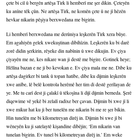
çete bi cil û bergên artêşa Tirk li hemberî me şer dikin. Çeteyên
ku anîne têk çûn. Ne artêşa Tirk, ne komên çete û ne jî hêzên
hevkar nikarin pêşiya berxwedana me bigirin.
Li hemberî berxwedana me derûniya leşkerên Tirk xera bûye.
Em agahiyên gelek xwekuştinan dibihîzin. Leşkerên ku bi darê
zorê didin şerkirin, rêyeke din nabînin û xwe dikujin. Ev çiya
çiyayên me ne, kes nikare wan ji destê me bigire. Gotinek heye;
Hêlîna bazan e ne ji bo kevokan e. Ev çiya mala me ne. Dibe ku
artêşa dagirker bi tank û topan hatibe, dibe ku dijmin leşkerên
xwe anîbe, lê belê kontrola herêmê her tim di destê gerîlayan de
ye. Me tu carî dest ji çalakî û têkoşîna li dijî dijmin berneda. Şerê
diqewime vê yekê bi zelalî radixe ber çavan. Dijmin bi xwe jî li
xwe mikur hat ku ji ber tunelên me nikarin bi me re şer bikin.
Hin tunelên me bi kîlometreyan dirêj in. Dijmin bi xwe jî bi
wêneyên ku ji satelaytê kişandine dibêjin; ‘Em nikarin van
tunelan bigirin. Ev tunel bi kîlometreyan dirêj in.’ Em weke