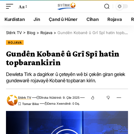
Aa
Kurdistan
Jin
Çand û Hûner
Cîhan
Rojava
R
Stêrk TV
>
Blog
>
Rojava
>
Gundên Kobanê û Grî Spî hatin topbarankirin
ROJAVA
Gundên Kobanê û Grî Spî hatin
topbarankirin
Dewleta Tirk a dagirker û çeteyên wê bi çekên giran gelek
gundewarê rojavayê Kobanê topbaran kirin.
Stêrk TV
Dîroka Nûkirinê: 9. Çile 2025
Dema Xwendinê: 0 Dq.