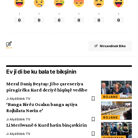
.
.
.
.
.
.
0
0
0
0
0
0
Nirxandinek Bike
Ev jî di be ku bala te bikşînin
Meral Daniş Beştaş: Ji bo çareseriya
pirsgirêka Kurd deriyê hiqûqê vedibe
ROJANE
Ji Aliyê
Stêrk TV
‘Banga Birêz Ocalan banga aştiya
Rojhilata Navîn e’
ROJANE
Ji Aliyê
Stêrk TV
Li Merîwanê 6 Kurd hatin binçavkirin
Ji Aliyê
Stêrk TV
KURDISTAN