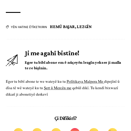
HEMÛ BAJAR
,
LEZGÎN
YÊN HATINE ÊTÎKETKIRIN
Ji me agahî bistîne!
Eger tu bibî abone em ê nûçeyên lezgîn yekser ji maîla
te re bişînin.
Eger tu bibî abone te we wateyê ku tu
Polîtikaya Malpera Me
dipejînî û
dîsa tê wê wateyê ku tu
Şert û Mercên me
qebûl dikî. Tu kendî bixwazî
dikarî ji abonetiyê derkevî
Çi Difikirî?