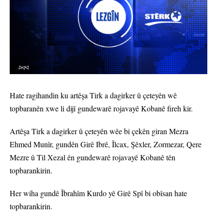
Hate ragihandin ku artêşa Tirk a dagirker û çeteyên wê
topbaranên xwe li dijî gundewarê rojavayê Kobanê fireh kir.
Artêşa Tirk a dagirker û çeteyên wêe bi çekên giran Mezra
Ehmed Munîr, gundên Girê Ibrê, Îlcax, Şêxler, Zormezar, Qere
Mezre û Til Xezal ên gundewarê rojavayê Kobanê tên
topbarankirin.
Her wiha gundê Îbrahîm Kurdo yê Girê Spî bi obîsan hate
topbarankirin.