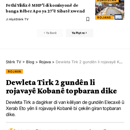
Fethî Yildiz ê MHP’î di komîsyonê de
banga Rêber Apo ya 27’ê Sibatê xwend
ROJANE
Ji Aliyê
Stêrk TV
Ya Berê
Ya Pişt re
Stêrk TV
>
Blog
>
Rojava
>
Dewleta Tirk 2 gundên li rojavayê Kobanê topbaran dike
ROJAVA
Dewleta Tirk 2 gundên li
rojavayê Kobanê topbaran dike
Dewleta Tirk a dagirker di van kêliyan de gundên Elecaxê û
Xerab Eto yên li rojavayê Kobanê bi çekên giran topbaran
dike.