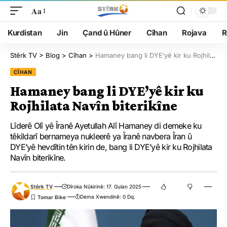
Aa
Kurdistan
Jin
Çand û Hûner
Cîhan
Rojava
R
Stêrk TV
>
Blog
>
Cîhan
>
Hamaney bang li DYE’yê kir ku Rojhilata Navîn biterikîne
CÎHAN
Hamaney bang li DYE’yê kir ku
Rojhilata Navîn biterikîne
Lîderê Olî yê Îranê Ayetullah Alî Hamaney di demeke ku
têkildarî bernameya nukleerê ya Îranê navbera Îran û
DYE’yê hevdîtin tên kirin de, bang li DYE’yê kir ku Rojhilata
Navîn biterikîne.
Stêrk TV
Dîroka Nûkirinê: 17. Gulan 2025
Dema Xwendinê: 0 Dq.