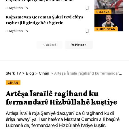
Ji Aliyê
Stêrk TV
ROJAVA
Rojnamevan Qereman Şukrî tevî efûya
taybet jî li girtîgehê tê girtin
KURDISTAN
Ji Aliyê
Stêrk TV
Ya Berê
Ya Pişt re
Stêrk TV
>
Blog
>
Cîhan
>
Artêşa Îsraîlê ragihand ku fermandarê Hîzbûllahê kuştiye
CÎHAN
Artêşa Îsraîlê ragihand ku
fermandarê Hîzbûllahê kuştiye
Artêşa Îsraîlê roja Şemiyê daxuyanî da û ragihand ku di
êrîşa hewayî ya li ser herêma Mezraat Cemcim a li başûrê
Lubnanê de, fermandarekî Hîzbûllahê hatiye kuştin.