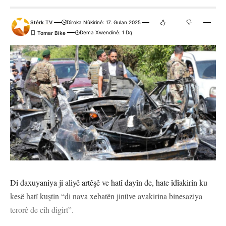
Stêrk TV
Dîroka Nûkirinê: 17. Gulan 2025
Dema Xwendinê: 1 Dq.
Di daxuyaniya ji aliyê artêşê ve hatî dayîn de, hate îdîakirin ku
kesê hatî kuştin “di nava xebatên jinûve avakirina binesaziya
terorê de cih digirt”.