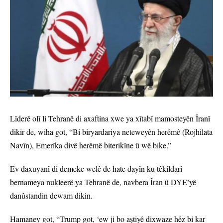
Lîderê olî li Tehranê di axaftina xwe ya xîtabî mamosteyên Îranî
dikir de, wiha got, “Bi biryardariya neteweyên herêmê (Rojhilata
Navîn), Emerîka divê herêmê biterikîne û wê bike.”
Ev daxuyanî di demeke welê de hate dayîn ku têkildarî
bernameya nukleerê ya Tehranê de, navbera Îran û DYE’yê
danûstandin dewam dikin.
Hamaney got, “Trump got, ‘ew ji bo aştiyê dixwaze hêz bi kar