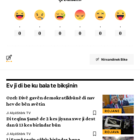
.
.
.
.
.
.
0
0
0
0
0
0
Nirxandinek Bike
Ev jî di be ku bala te bikşînin
Ozel: Divê gavên demokratîkbûnê di nav
hev de bên avêtin
ROJANE
Ji Aliyê
Stêrk TV
Di teqîna Şamê de 2 kes jiyana xwe ji dest
dan û 13 kes birîndar bûn
ROJAVA
Ji Aliyê
Stêrk TV
Li Şamê teqîn çêbû; birîndar hene