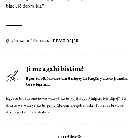
bîne’, lê derew kir.”
HEMÛ BAJAR
YÊN HATINE ÊTÎKETKIRIN
Ji me agahî bistîne!
Eger tu bibî abone em ê nûçeyên lezgîn yekser ji maîla
te re bişînin.
Eger tu bibî abone te we wateyê ku tu
Polîtikaya Malpera Me
dipejînî û
dîsa tê wê wateyê ku tu
Şert û Mercên me
qebûl dikî. Tu kendî bixwazî
dikarî ji abonetiyê derkevî
Çi Difikirî?