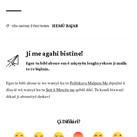
HEMÛ BAJAR
YÊN HATINE ÊTÎKETKIRIN
Ji me agahî bistîne!
Eger tu bibî abone em ê nûçeyên lezgîn yekser ji maîla
te re bişînin.
Eger tu bibî abone te we wateyê ku tu
Polîtikaya Malpera Me
dipejînî û
dîsa tê wê wateyê ku tu
Şert û Mercên me
qebûl dikî. Tu kendî bixwazî
dikarî ji abonetiyê derkevî
Çi Difikirî?