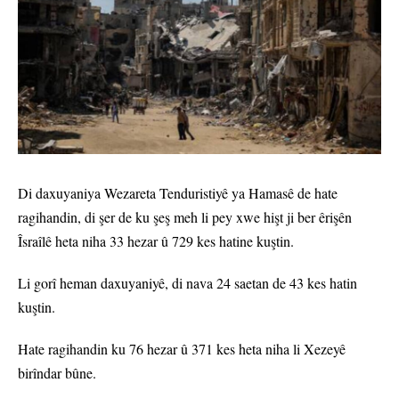
Di daxuyaniya Wezareta Tenduristiyê ya Hamasê de hate
ragihandin, di şer de ku şeş meh li pey xwe hişt ji ber êrişên
Îsraîlê heta niha 33 hezar û 729 kes hatine kuştin.
Li gorî heman daxuyaniyê, di nava 24 saetan de 43 kes hatin
kuştin.
Hate ragihandin ku 76 hezar û 371 kes heta niha li Xezeyê
birîndar bûne.