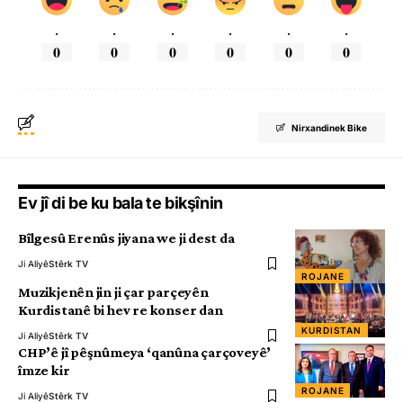
.
.
.
.
.
.
0
0
0
0
0
0
Nirxandinek Bike
Ev jî di be ku bala te bikşînin
Bîlgesû Erenûs jiyana we ji dest da
Ji Aliyê
Stêrk TV
ROJANE
Muzikjenên jin ji çar parçeyên
Kurdistanê bi hev re konser dan
KURDISTAN
Ji Aliyê
Stêrk TV
CHP’ê jî pêşnûmeya ‘qanûna çarçoveyê’
îmze kir
ROJANE
Ji Aliyê
Stêrk TV