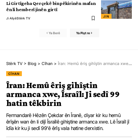
Li Girtîgeha Qerçekê binpêkirinên mafan
ên li hemberî jinên girtî
JIN
Ji Aliyê
Stêrk TV
Ya Berê
Ya Pişt re
Stêrk TV
>
Blog
>
Cîhan
>
Îran: Hemû êriş gihîştin armanca xwe, Îsraîl: Ji sedî 99 hatin têkbirin
CÎHAN
Îran: Hemû êriş gihîştin
armanca xwe, Îsraîl: Ji sedî 99
hatin têkbirin
Fermandarê Hêzên Çekdar ên Îranê, diyar kir ku hemû
êrîşên wan ên li dijî Îsraîlê gihiştine armanca xwe. Lê Îsraîl jî
îdîa kir ku ji sedî 99'ê êrîş vala hatine derxistin.