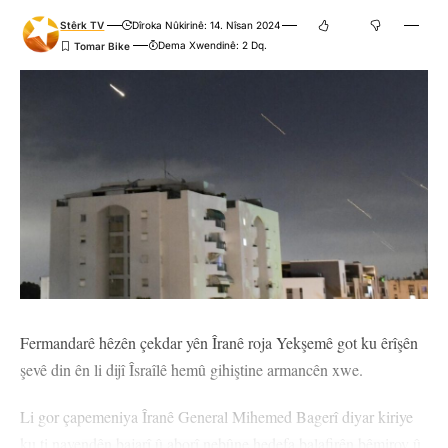
Stêrk TV
Dîroka Nûkirinê: 14. Nîsan 2024
Dema Xwendinê: 2 Dq.
Fermandarê hêzên çekdar yên Îranê roja Yekşemê got ku êrîşên
şevê din ên li dijî Îsraîlê hemû gihiştine armancên xwe.
Li gor çapemeniya Îranê General Mihemed Bagerî diyar kiriye
ku ti navendên bajarî û aborî nebûne hedefa balafirên bêmirov û