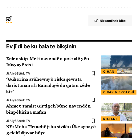
Nirxandinek Bike
Ev jî di be ku bala te bikşînin
Zelenskiy: Me li navendên petrolê yên
Rûsyayê xist
CÎHAN
Ji Aliyê
Stêrk TV
‘Guherîna avûhewayê rîska şewata
daristanan a li Kanadayê du qatan zêde
kir’
CIVAK & EKOLOJÎ
Ji Aliyê
Stêrk TV
Ahmet Tamîr: Girtîgeh bûne navendên
binpêkirina mafan
ROJANE
Ji Aliyê
Stêrk TV
NY: Meha Tîrmehê ji bo sivîlên Ûkraynayê
gelekî dijwar bûye