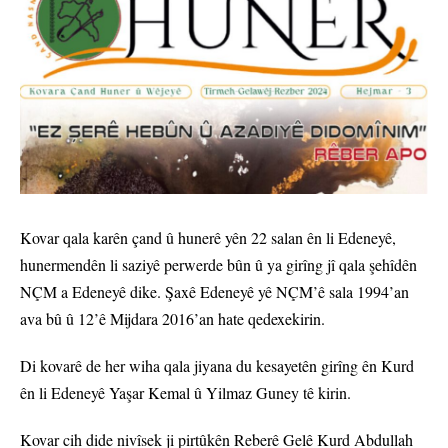
Kovar qala karên çand û hunerê yên 22 salan ên li Edeneyê,
hunermendên li saziyê perwerde bûn û ya girîng jî qala şehîdên
NÇM a Edeneyê dike. Şaxê Edeneyê yê NÇM’ê sala 1994’an
ava bû û 12’ê Mijdara 2016’an hate qedexekirin.
Di kovarê de her wiha qala jiyana du kesayetên girîng ên Kurd
ên li Edeneyê Yaşar Kemal û Yilmaz Guney tê kirin.
Kovar cih dide nivîsek ji pirtûkên Reberê Gelê Kurd Abdullah