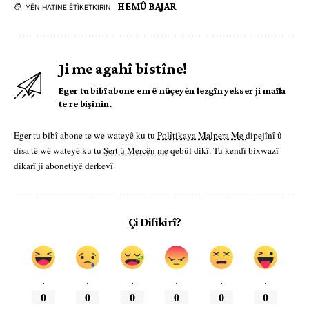
HEMÛ BAJAR
YÊN HATINE ÊTÎKETKIRIN
Ji me agahî bistîne!
Eger tu bibî abone em ê nûçeyên lezgîn yekser ji maîla
te re bişînin.
Eger tu bibî abone te we wateyê ku tu
Polîtikaya Malpera Me
dipejînî û
dîsa tê wê wateyê ku tu
Şert û Mercên me
qebûl dikî. Tu kendî bixwazî
dikarî ji abonetiyê derkevî
Çi Difikirî?
.
.
.
.
.
.
0
0
0
0
0
0