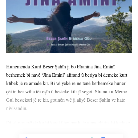
Hunemenda Kurd Beser Şahîn ji bo bîranîna Jîna Emînî
berhemek bi navê ‘Jîna Emînî’ afirand û beriya bi demeke kurt
klîbek jê re amade kir. Bi vê yekê re ne tenê berhemeke hunerî
çêkir, her wiha têkoşîn û hesteke kûr jî vegot. Strana ku Memo
Gul bestekarî jê re kir, gotinên wê ji aliyê Beser Şahîn ve hate
nivîsandin.
Di vê projeyê de ku bi karekî hevpar hate amadekirin, bi kedeke
mezin a gelek hunermendan hate afirandin.
Vê Nûçeyê Bixwîne