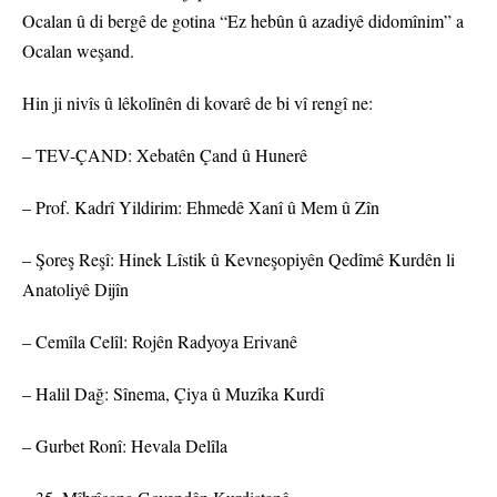
Ocalan û di bergê de gotina “Ez hebûn û azadiyê didomînim” a
Ocalan weşand.
Hin ji nivîs û lêkolînên di kovarê de bi vî rengî ne:
– TEV-ÇAND: Xebatên Çand û Hunerê
– Prof. Kadrî Yildirim: Ehmedê Xanî û Mem û Zîn
– Şoreş Reşî: Hinek Lîstik û Kevneşopiyên Qedîmê Kurdên li
Anatoliyê Dijîn
– Cemîla Celîl: Rojên Radyoya Erivanê
– Halil Dağ: Sînema, Çiya û Muzîka Kurdî
– Gurbet Ronî: Hevala Delîla