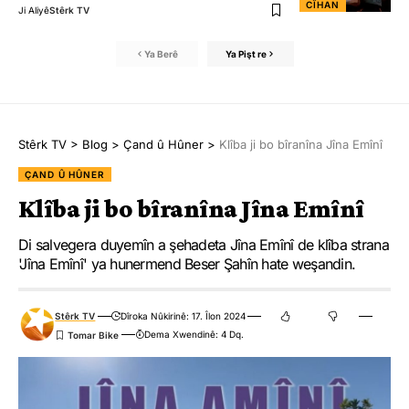
CÎHAN
Ji Aliyê
Stêrk TV
Ya Berê
Ya Pişt re
Stêrk TV
>
Blog
>
Çand û Hûner
>
Klîba ji bo bîranîna Jîna Emînî
ÇAND Û HÛNER
Klîba ji bo bîranîna Jîna Emînî
Di salvegera duyemîn a şehadeta Jîna Emînî de klîba strana
'Jîna Emînî' ya hunermend Beser Şahîn hate weşandin.
Stêrk TV
Dîroka Nûkirinê: 17. Îlon 2024
Dema Xwendinê: 4 Dq.