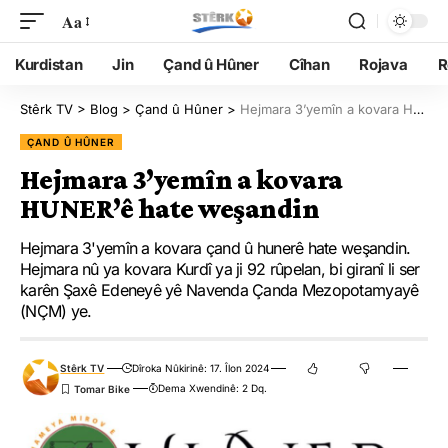
Aa
Kurdistan
Jin
Çand û Hûner
Cîhan
Rojava
R
Stêrk TV
>
Blog
>
Çand û Hûner
>
Hejmara 3’yemîn a kovara HUNER’ê hate weşandin
ÇAND Û HÛNER
Hejmara 3’yemîn a kovara
HUNER’ê hate weşandin
Hejmara 3'yemîn a kovara çand û hunerê hate weşandin.
Hejmara nû ya kovara Kurdî ya ji 92 rûpelan, bi giranî li ser
karên Şaxê Edeneyê yê Navenda Çanda Mezopotamyayê
(NÇM) ye.
Stêrk TV
Dîroka Nûkirinê: 17. Îlon 2024
Dema Xwendinê: 2 Dq.