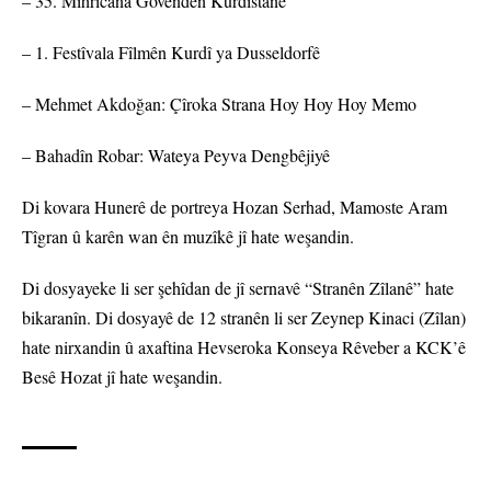
– 35. Mîhrîcana Govendên Kurdistanê
– 1. Festîvala Fîlmên Kurdî ya Dusseldorfê
– Mehmet Akdoğan: Çîroka Strana Hoy Hoy Hoy Memo
– Bahadîn Robar: Wateya Peyva Dengbêjiyê
Di kovara Hunerê de portreya Hozan Serhad, Mamoste Aram
Tîgran û karên wan ên muzîkê jî hate weşandin.
Di dosyayeke li ser şehîdan de jî sernavê “Stranên Zîlanê” hate
bikaranîn. Di dosyayê de 12 stranên li ser Zeynep Kinaci (Zîlan)
hate nirxandin û axaftina Hevseroka Konseya Rêveber a KCK’ê
Besê Hozat jî hate weşandin.