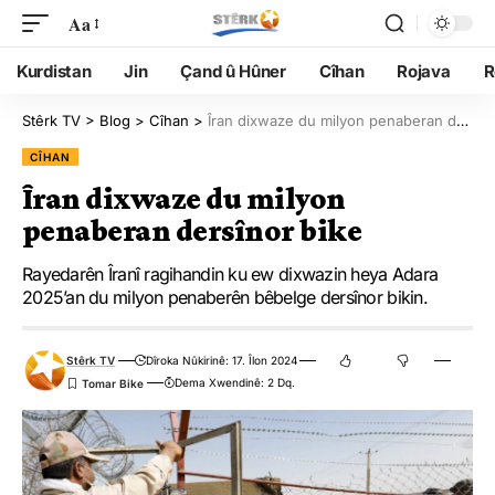
Aa
Kurdistan
Jin
Çand û Hûner
Cîhan
Rojava
R
Stêrk TV
>
Blog
>
Cîhan
>
Îran dixwaze du milyon penaberan dersînor bike
CÎHAN
Îran dixwaze du milyon
penaberan dersînor bike
Rayedarên Îranî ragihandin ku ew dixwazin heya Adara
2025’an du milyon penaberên bêbelge dersînor bikin.
Stêrk TV
Dîroka Nûkirinê: 17. Îlon 2024
Dema Xwendinê: 2 Dq.