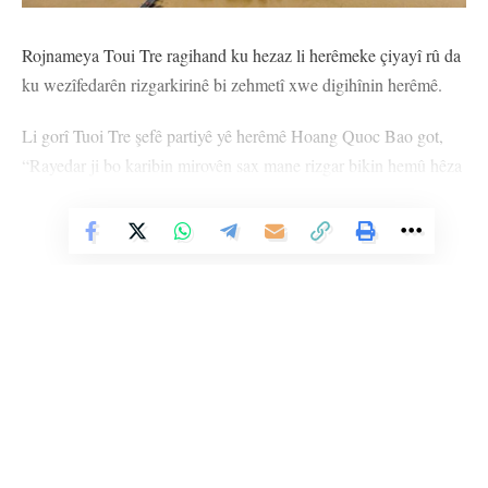
Rojnameya Toui Tre ragihand ku hezaz li herêmeke çiyayî rû da
ku wezîfedarên rizgarkirinê bi zehmetî xwe digihînin herêmê.
Li gorî Tuoi Tre şefê partiyê yê herêmê Hoang Quoc Bao got,
“Rayedar ji bo karibin mirovên sax mane rizgar bikin hemû hêza
xwe seferber kirine ku xwe nêzî herêma hezazê bikin.”
Vê Nûçeyê Bixwîne
Li gorî şêniyên herêmê, piştî Bagera Yagî lehiyeke mezin rû da
ku bi dehan sal in bûyereke bi vî rengî neqewimî û di encamê de
bi deh hezaran kes hatin veguhestin.
Li gorî bîlançoya nû, herî kêm 143 kes mirin, 58 kes jî winda ne.
Şêniyên herêmê diyar kirin ku ji ber rabûna Çemê Sor li paytext
Hanoi jî lehiyeke welê rû da ku bi dehan sal in nehatiye dîtin û di
Li Ser Şopa Heqîqetê
encamê de bi sedan mirov hatin veguhestin.
Stêrk TV ji sala 2009an ve di warên siyasî, civakî, çandî û hunerî de