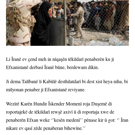
Li Îranê ev çend meh in nîqaşên têkildarî penaberên ku ji
Efxanistanê derbasî Îranê bûne, berdewam dikin.
Ji dema Talîbanê li Kabûlê desthilatdarî bi dest xist heya niha, bi
milyonan penaber ji Efxanistanê reviyane.
Wezîrê Karên Hundir Îskender Momenî roja Duşemê di
roportajekê de têkildarî rewşê axivî û di roportaja xwe de
penaberên Efxan weke ‘’kesên medenî’’ pênase kir û got: ‘’ Îran
nikare ev qasî zêde penaberan bihewîne.’’