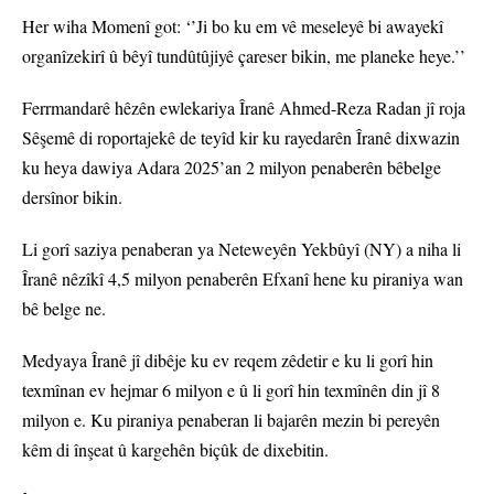
Her wiha Momenî got: ‘’Ji bo ku em vê meseleyê bi awayekî
organîzekirî û bêyî tundûtûjiyê çareser bikin, me planeke heye.’’
Ferrmandarê hêzên ewlekariya Îranê Ahmed-Reza Radan jî roja
Sêşemê di roportajekê de teyîd kir ku rayedarên Îranê dixwazin
ku heya dawiya Adara 2025’an 2 milyon penaberên bêbelge
dersînor bikin.
Li gorî saziya penaberan ya Neteweyên Yekbûyî (NY) a niha li
Îranê nêzîkî 4,5 milyon penaberên Efxanî hene ku piraniya wan
bê belge ne.
Medyaya Îranê jî dibêje ku ev reqem zêdetir e ku li gorî hin
texmînan ev hejmar 6 milyon e û li gorî hin texmînên din jî 8
milyon e. Ku piraniya penaberan li bajarên mezin bi pereyên
kêm di înşeat û kargehên biçûk de dixebitin.