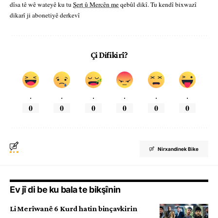
dîsa tê wê wateyê ku tu
Şert û Mercên me
qebûl dikî. Tu kendî bixwazî
dikarî ji abonetiyê derkevî
Çi Difikirî?
.
.
.
.
.
.
0
0
0
0
0
0
Nirxandinek Bike
Ev jî di be ku bala te bikşînin
Li Merîwanê 6 Kurd hatin binçavkirin