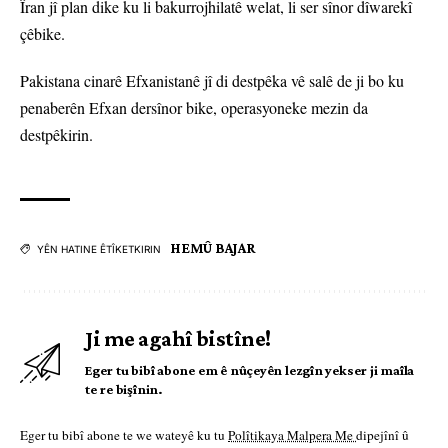
Îran jî plan dike ku li bakurrojhilatê welat, li ser sînor dîwarekî
çêbike.
Pakistana cinarê Efxanistanê jî di destpêka vê salê de ji bo ku
penaberên Efxan dersînor bike, operasyoneke mezin da
destpêkirin.
HEMÛ BAJAR
YÊN HATINE ÊTÎKETKIRIN
Ji me agahî bistîne!
Eger tu bibî abone em ê nûçeyên lezgîn yekser ji maîla
te re bişînin.
Eger tu bibî abone te we wateyê ku tu
Polîtikaya Malpera Me
dipejînî û