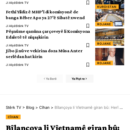
Ji Aliyê
Stêrk TV
KURDISTAN
Fethî Yildiz ê MHP’î di komîsyonê de
banga Rêber Apo ya 27’ê Sibatê xwend
ROJANE
Ji Aliyê
Stêrk TV
Pêşnûme qanûna çarçoveyê li Komîsyona
Edaletê tê nîqaşkirin
ROJANE
Ji Aliyê
Stêrk TV
Ji bo ji nû ve vekirina doza Mûsa Anter
serlêdan hat kirin
ROJANE
Ji Aliyê
Stêrk TV
Ya Berê
Ya Pişt re
Stêrk TV
>
Blog
>
Cîhan
>
Bîlançoya li Vîetnamê giran bû: Herî kêm 143 kes mirin
CÎHAN
Bîlançoya li Vîetnamê giran bû: