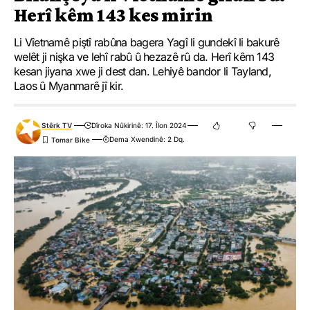
Herî kêm 143 kes mirin
Li Vîetnamê piştî rabûna bagera Yagî li gundekî li bakurê
welêt ji nişka ve lehî rabû û hezazê rû da. Herî kêm 143
kesan jiyana xwe ji dest dan. Lehiyê bandor li Tayland,
Laos û Myanmarê jî kir.
Stêrk TV
Dîroka Nûkirinê: 17. Îlon 2024
Dema Xwendinê: 2 Dq.