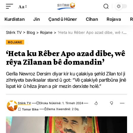
Aa
Kurdistan
Jin
Çand û Hûner
Cîhan
Rojava
R
Stêrk TV
>
Blog
>
Rojane
>
‘Heta ku Rêber Apo azad dibe, wê rêya Zîlanan bê domandin’
ROJANE
‘Heta ku Rêber Apo azad dibe, wê
rêya Zîlanan bê domandin’
Gerîla Newroz Dersim diyar kir ku çalakiya şehîd Zîlan tol ji
zihniyeta baviksalar stand û got: “Vê çalakiyê partîbûna jinê
îspat kir û hêza jinan a pir mezin derxiste holê.”
Stêrk TV
Dîroka Nûkirinê: 1. Tîrmeh 2024
Dema Xwendinê: 2 Dq.