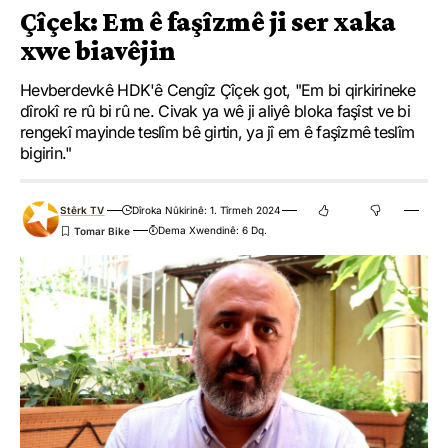
Çîçek: Em ê faşîzmê ji ser xaka
xwe biavêjin
Hevberdevkê HDK'ê Cengîz Çîçek got, "Em bi qirkirineke
dîrokî re rû bi rû ne. Civak ya wê ji aliyê bloka faşîst ve bi
rengekî mayinde teslîm bê girtin, ya jî em ê faşîzmê teslîm
bigirin."
Stêrk TV
Dîroka Nûkirinê: 1. Tîrmeh 2024
Dema Xwendinê: 6 Dq.