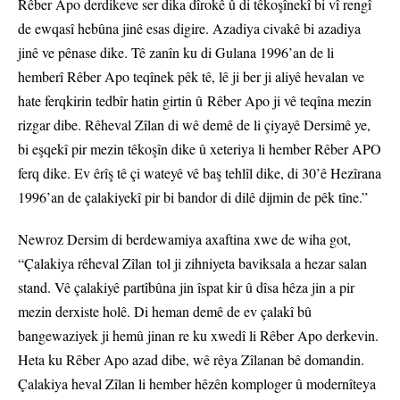
Rêber Apo derdikeve ser dika dîrokê û di têkoşînekî bi vî rengî
de ewqasî hebûna jinê esas digire. Azadiya civakê bi azadiya
jinê ve pênase dike. Tê zanîn ku di Gulana 1996’an de li
hemberî Rêber Apo teqînek pêk tê, lê ji ber ji aliyê hevalan ve
hate ferqkirin tedbîr hatin girtin û Rêber Apo ji vê teqîna mezin
rizgar dibe. Rêheval Zîlan di wê demê de li çiyayê Dersimê ye,
bi eşqekî pir mezin têkoşîn dike û xeteriya li hember Rêber APO
ferq dike. Ev êrîş tê çi wateyê vê baş tehlîl dike, di 30’ê Hezîrana
1996’an de çalakiyekî pir bi bandor di dilê dijmin de pêk tîne.”
Newroz Dersim di berdewamiya axaftina xwe de wiha got,
“Çalakiya rêheval Zîlan tol ji zihniyeta baviksala a hezar salan
stand. Vê çalakiyê partîbûna jin îspat kir û dîsa hêza jin a pir
mezin derxiste holê. Di heman demê de ev çalakî bû
bangewaziyek ji hemû jinan re ku xwedî li Rêber Apo derkevin.
Heta ku Rêber Apo azad dibe, wê rêya Zîlanan bê domandin.
Çalakiya heval Zîlan li hember hêzên komploger û modernîteya