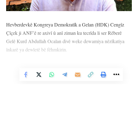
Hevberdevkê Kongreya Demokratîk a Gelan (HDK) Cengîz
Çîçek ji ANF’ê re axivî û anî ziman ku tecrîda li ser Rêberê
Gelê Kurd Abdullah Ocalan divê weke dewamiya nêzîkatiya
înkarê ya dewletê bê fêhmkirin.
Cengîz Çîçek anî ziman ku sîstema înkar û îmhayê ya dewletê
niha bi destê desthilatdariya AKP-MHP’ê tê meşandin, li aliyê
Vê Nûçeyê Bixwîne
din jî bi rengekî taybet êriş li ser Tevgera Azadiyê ya Kurd tê
kirin û got, “Ji ber ku yên dewletê bi rê ve dibin û
desthilatedariya heyî vê yekê baş zanin; her ku têkoşîna
demokratîk a gelê Kurd mezin û civakî dibe, çareseriya
demokratîk a pirsgirêka Kurd tê ferzkirin. Li aliyê din jî
muxalefeta Kurd a civakî di heman demê de li hemberî
pirsgirêkên jinê, pirsgirêkên kedê, li hemberî hemû pirsgirêkan
Li Ser Şopa Heqîqetê