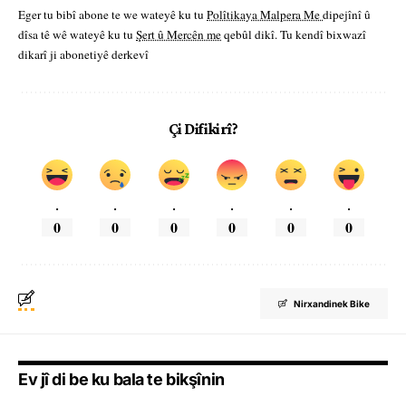
Eger tu bibî abone te we wateyê ku tu
Polîtikaya Malpera Me
dipejînî û
dîsa tê wê wateyê ku tu
Şert û Mercên me
qebûl dikî. Tu kendî bixwazî
dikarî ji abonetiyê derkevî
Çi Difikirî?
.
.
.
.
.
.
0
0
0
0
0
0
Nirxandinek Bike
Ev jî di be ku bala te bikşînin