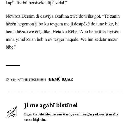
kapîtalîst bû bersiveke tûj û zelal.”
Newroz Dersim di dawiya axaftina xwe de wiha got, “Tê zanîn
hêzên hegemon ji bo ku tevgera me ji destpêkê de tune bike, bi
hemû hêza xwe êrîş dike. Heta ku Rêber Apo hebe û fedayiyên
mîna şehîd Zîlan hebin ev tevger naqede. Wê hîn zêdetir mezin
bibe.”
HEMÛ BAJAR
YÊN HATINE ÊTÎKETKIRIN
Ji me agahî bistîne!
Eger tu bibî abone em ê nûçeyên lezgîn yekser ji maîla
te re bişînin.