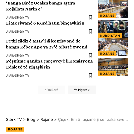
‘Banga Birêz Ocalan banga aştiya
Rojhilata Navîn e’
ROJANE
Ji Aliyê
Stêrk TV
Li Merîwanê 6 Kurd hatin binçavkirin
Ji Aliyê
Stêrk TV
KURDISTAN
Fethî Yildiz ê MHP’î di komîsyonê de
banga Rêber Apo ya 27’ê Sibatê xwend
ROJANE
Ji Aliyê
Stêrk TV
Pêşnûme qanûna çarçoveyê li Komîsyona
Edaletê tê nîqaşkirin
ROJANE
Ji Aliyê
Stêrk TV
Ya Berê
Ya Pişt re
Stêrk TV
>
Blog
>
Rojane
>
Çîçek: Em ê faşîzmê ji ser xaka xwe biavêjin
ROJANE