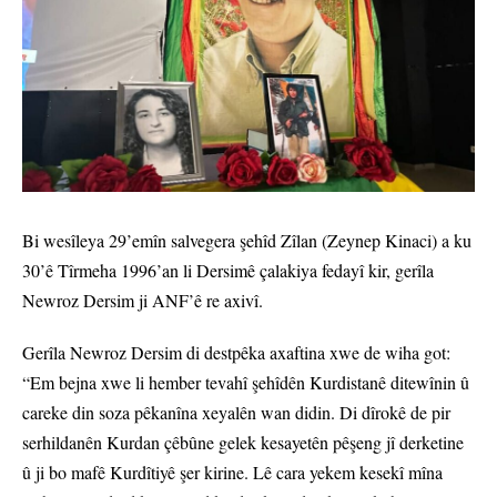
Bi wesîleya 29’emîn salvegera şehîd Zîlan (Zeynep Kinaci) a ku
30’ê Tîrmeha 1996’an li Dersimê çalakiya fedayî kir, gerîla
Newroz Dersim ji ANF’ê re axivî.
Gerîla Newroz Dersim di destpêka axaftina xwe de wiha got:
“Em bejna xwe li hember tevahî şehîdên Kurdistanê ditewînin û
careke din soza pêkanîna xeyalên wan didin. Di dîrokê de pir
serhildanên Kurdan çêbûne gelek kesayetên pêşeng jî derketine
û ji bo mafê Kurdîtiyê şer kirine. Lê cara yekem kesekî mîna