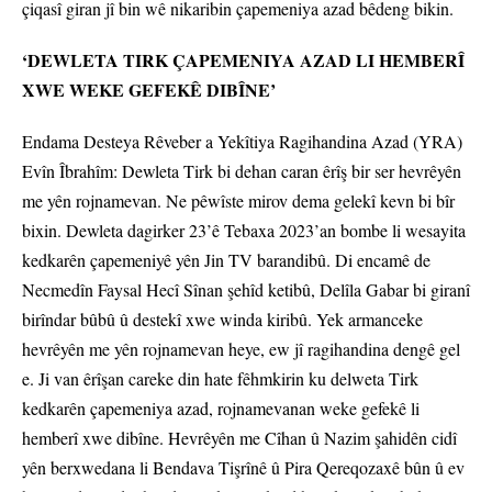
çiqasî giran jî bin wê nikaribin çapemeniya azad bêdeng bikin.
‘DEWLETA TIRK ÇAPEMENIYA AZAD LI HEMBERÎ
XWE WEKE GEFEKÊ DIBÎNE’
Endama Desteya Rêveber a Yekîtiya Ragihandina Azad (YRA)
Evîn Îbrahîm: Dewleta Tirk bi dehan caran êrîş bir ser hevrêyên
me yên rojnamevan. Ne pêwîste mirov dema gelekî kevn bi bîr
bixin. Dewleta dagirker 23’ê Tebaxa 2023’an bombe li wesayita
kedkarên çapemeniyê yên Jin TV barandibû. Di encamê de
Necmedîn Faysal Hecî Sînan şehîd ketibû, Delîla Gabar bi giranî
birîndar bûbû û destekî xwe winda kiribû. Yek armanceke
hevrêyên me yên rojnamevan heye, ew jî ragihandina dengê gel
e. Ji van êrîşan careke din hate fêhmkirin ku delweta Tirk
kedkarên çapemeniya azad, rojnamevanan weke gefekê li
hemberî xwe dibîne. Hevrêyên me Cîhan û Nazim şahidên cidî
yên berxwedana li Bendava Tişrînê û Pira Qereqozaxê bûn û ev