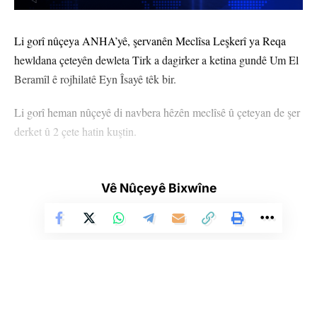
Li gorî nûçeya ANHA’yê, şervanên Meclîsa Leşkerî ya Reqa
hewldana çeteyên dewleta Tirk a dagirker a ketina gundê Um El
Beramîl ê rojhilatê Eyn Îsayê têk bir.
Li gorî heman nûçeyê di navbera hêzên meclîsê û çeteyan de şer
derket û 2 çete hatin kuştin.
Vê Nûçeyê Bixwîne
HEMÛ BAJAR
,
LEZGÎN
YÊN HATINE ÊTÎKETKIRIN
Ji me agahî bistîne!
Eger tu bibî abone em ê nûçeyên lezgîn yekser ji maîla
te re bişînin.