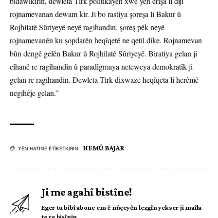
bidawîkirin, dewleta Tirk polîtîkayên xwe yên êrîşa li dijî
rojnamevanan dewam kir. Ji bo rastiya şoreşa li Bakur û
Rojhilatê Sûriyeyê neyê ragihandin, şoreş pêk neyê
rojnamevanên ku şopdarên heqîqetê ne qetil dike. Rojnamevan
bûn dengê gelên Bakur û Rojhilatê Sûriyeyê. Biratiya gelan ji
cîhanê re ragihandin û paradîgmaya neteweya demokratîk ji
gelan re ragihandin. Dewleta Tirk dixwaze heqîqeta li herêmê
negihêje gelan.”
HEMÛ BAJAR
YÊN HATINE ÊTÎKETKIRIN
Ji me agahî bistîne!
Eger tu bibî abone em ê nûçeyên lezgîn yekser ji maîla
te re bişînin.