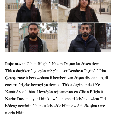
Rojnamevan Cîhan Bîlgîn û Nazim Daştan ku êrîşên dewleta
Tirk a dagirker û çeteyên wê yên li ser Bendava Tişrînê û Pira
Qereqozaxê û berxwedana li hemberî van êrîşan dişopandin, di
encama êrîşeke hewayî ya dewleta Tirk a dagirker de 19’ê
Kanûnê şehîd bûn. Hevrêyên rojnamevan ên Cîhan Bîlgîn û
Nazim Daştan diyar kirin ku wê li hemberî êrîşên dewleta Tirk
bêdeng nemînin û her ku êrîş zêde bibin ew ê jî têkoşîna xwe
mezin bikin.