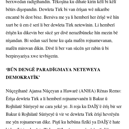
berxwedan radigihandin. Têkoşîna ku dihate kirin kêlî bi kêlî
bêtirs dişopandin. Dewleta Tirk bi van êrîşan wê nikaribe
encamê bi dest bixe. Bersiva me ya li hemberî her êrîşê wê hîn
xurt be û em ê serî li ber dewleta Tirk netewînin. Li hemberî
êrîşên ku dikevin ber sûcê şer divê nerazîbûneke hîn mezin bê
nîşandan. Bi sedan sazî hene ku qala mafên rojnamevanan,
mafên mirovan dikin. Divê li ber van sûcên şer rabin û bi
berpirsyariya xwe tevbigerin.
‘BÛN DENGÊ PARADÎGMAYA NETEWEYA
DEMOKRATÎK’
Nûçegihanê Ajansa Nûçeyan a Hawarê (ANHA) Rênas Remo:
Êrîşa dewleta Tirk a li hemberî rojnamevanên li Bakur û
Rojhilatê Sûriyeyê ne cara yekê ye. Ji roja ku DAÎŞ’ê êrîş bir ser
Bakur û Rojhilatê Sûriyeyê û vir ve dewleta Tirk êrîşî hevrêyên
me yên rojnamevan dike. Piştî ku hebûna fîzîkî ya DAÎŞ’ê hate