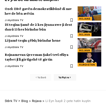
Ozel: Divê gavên demokratîkbûnê di nav
hev de bên avêtin
ROJANE
Ji Aliyê
Stêrk TV
Di teqîna Şamê de 2 kes jiyana xwe ji dest
dan û 13 kes birîndar bûn
ROJAVA
Ji Aliyê
Stêrk TV
Li Şamê teqîn çêbû; birîndar hene
Ji Aliyê
Stêrk TV
ROJAVA
Rojnamevan Qereman Şukrî tevî efûya
taybet jî li girtîgehê tê girtin
KURDISTAN
Ji Aliyê
Stêrk TV
Ya Berê
Ya Pişt re
Stêrk TV
>
Blog
>
Rojava
>
Li Eyn Îsayê 2 çete hatin kuştin