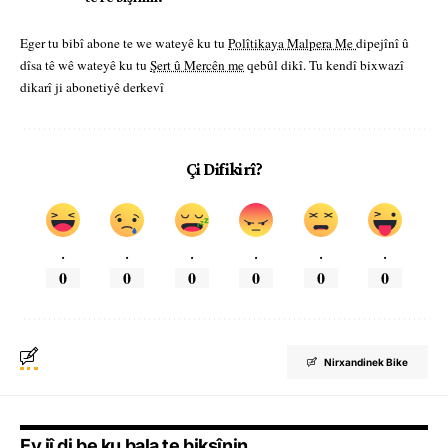
Eger tu bibî abone te we wateyê ku tu
Polîtikaya Malpera Me
dipejînî û
dîsa tê wê wateyê ku tu
Şert û Mercên me
qebûl dikî. Tu kendî bixwazî
dikarî ji abonetiyê derkevî
Çi Difikirî?
.
.
.
.
.
.
0
0
0
0
0
0
Nirxandinek Bike
Ev jî di be ku bala te bikşînin