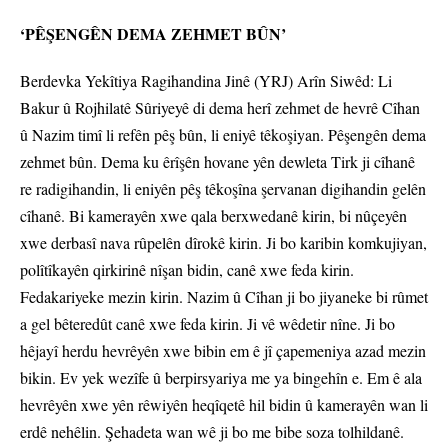
‘PÊŞENGÊN DEMA ZEHMET BÛN’
Berdevka Yekîtiya Ragihandina Jinê (YRJ) Arîn Siwêd: Li
Bakur û Rojhilatê Sûriyeyê di dema herî zehmet de hevrê Cîhan
û Nazim timî li refên pêş bûn, li eniyê têkoşiyan. Pêşengên dema
zehmet bûn. Dema ku êrîşên hovane yên dewleta Tirk ji cîhanê
re radigihandin, li eniyên pêş têkoşîna şervanan digihandin gelên
cîhanê. Bi kamerayên xwe qala berxwedanê kirin, bi nûçeyên
xwe derbasî nava rûpelên dîrokê kirin. Ji bo karibin komkujiyan,
polîtîkayên qirkirinê nîşan bidin, canê xwe feda kirin.
Fedakariyeke mezin kirin. Nazim û Cîhan ji bo jiyaneke bi rûmet
a gel bêteredût canê xwe feda kirin. Ji vê wêdetir nîne. Ji bo
hêjayî herdu hevrêyên xwe bibin em ê jî çapemeniya azad mezin
bikin. Ev yek wezîfe û berpirsyariya me ya bingehîn e. Em ê ala
hevrêyên xwe yên rêwiyên heqîqetê hil bidin û kamerayên wan li
erdê nehêlin. Şehadeta wan wê ji bo me bibe soza tolhildanê.