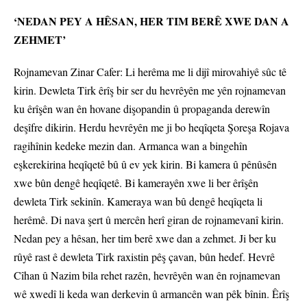
‘NEDAN PEY A HÊSAN, HER TIM BERÊ XWE DAN A
ZEHMET’
Rojnamevan Zinar Cafer: Li herêma me li dijî mirovahiyê sûc tê
kirin. Dewleta Tirk êrîş bir ser du hevrêyên me yên rojnamevan
ku êrîşên wan ên hovane dişopandin û propaganda derewîn
deşîfre dikirin. Herdu hevrêyên me ji bo heqîqeta Şoreşa Rojava
ragihînin kedeke mezin dan. Armanca wan a bingehîn
eşkerekirina heqîqetê bû û ev yek kirin. Bi kamera û pênûsên
xwe bûn dengê heqîqetê. Bi kamerayên xwe li ber êrîşên
dewleta Tirk sekinîn. Kameraya wan bû dengê heqîqeta li
herêmê. Di nava şert û mercên herî giran de rojnamevanî kirin.
Nedan pey a hêsan, her tim berê xwe dan a zehmet. Ji ber ku
rûyê rast ê dewleta Tirk raxistin pêş çavan, bûn hedef. Hevrê
Cîhan û Nazim bila rehet razên, hevrêyên wan ên rojnamevan
wê xwedî li keda wan derkevin û armancên wan pêk bînin. Êrîş