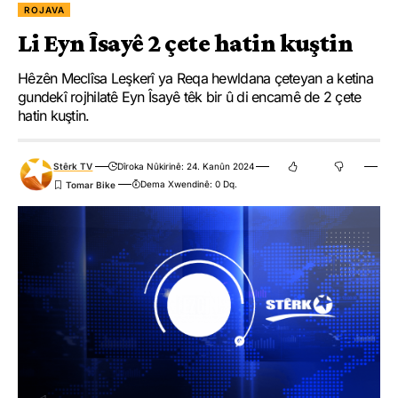
ROJAVA
Li Eyn Îsayê 2 çete hatin kuştin
Hêzên Meclîsa Leşkerî ya Reqa hewldana çeteyan a ketina
gundekî rojhilatê Eyn Îsayê têk bir û di encamê de 2 çete
hatin kuştin.
Stêrk TV
Dîroka Nûkirinê: 24. Kanûn 2024
Dema Xwendinê: 0 Dq.