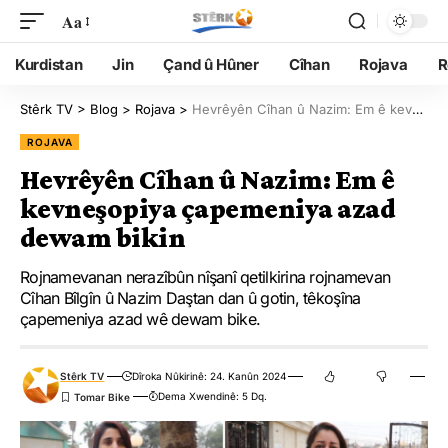
Aa
Kurdistan
Jin
Çand û Hûner
Cîhan
Rojava
R
Stêrk TV
>
Blog
>
Rojava
>
Hevrêyên Cîhan û Nazim: Em ê kevneşopiya çapemeniya azad dewam bikin
ROJAVA
Hevrêyên Cîhan û Nazim: Em ê
kevneşopiya çapemeniya azad
dewam bikin
Rojnamevanan nerazîbûn nîşanî qetilkirina rojnamevan
Cîhan Bîlgîn û Nazim Daştan dan û gotin, têkoşîna
çapemeniya azad wê dewam bike.
Stêrk TV
Dîroka Nûkirinê: 24. Kanûn 2024
Dema Xwendinê: 5 Dq.