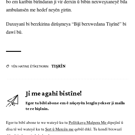
bo em karibin birîndaran ji vir derxin û bibin nexweşxaneyê bila
ambulansên me hedef neyên girtin.
Daxuyanî bi berzkirina dirûşmeya “Bijî berxwedana Tişrînê” bi
dawî bû.
TIŞRÎN
YÊN HATINE ÊTÎKETKIRIN
Ji me agahî bistîne!
Eger tu bibî abone em ê nûçeyên lezgîn yekser ji maîla
te re bişînin.
Eger tu bibî abone te we wateyê ku tu
Polîtikaya Malpera Me
dipejînî û
dîsa tê wê wateyê ku tu
Şert û Mercên me
qebûl dikî. Tu kendî bixwazî