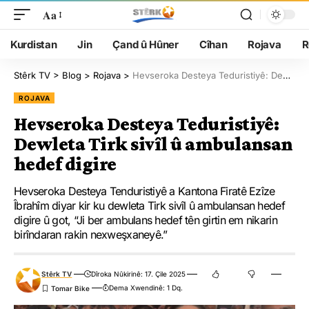
Aa
Kurdistan
Jin
Çand û Hûner
Cîhan
Rojava
R
Stêrk TV
>
Blog
>
Rojava
>
Hevseroka Desteya Teduristiyê: Dewleta Tirk sivîl û ambulansan hedef digire
ROJAVA
Hevseroka Desteya Teduristiyê:
Dewleta Tirk sivîl û ambulansan
hedef digire
Hevseroka Desteya Tenduristiyê a Kantona Firatê Ezîze
Îbrahîm diyar kir ku dewleta Tirk sivîl û ambulansan hedef
digire û got, “Ji ber ambulans hedef tên girtin em nikarin
birîndaran rakin nexweşxaneyê.”
Stêrk TV
Dîroka Nûkirinê: 17. Çile 2025
Dema Xwendinê: 1 Dq.