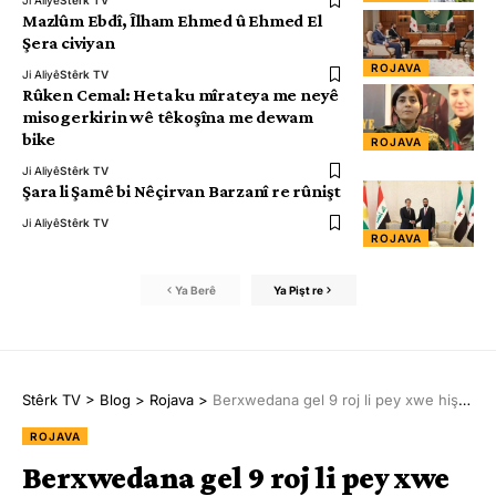
Ji Aliyê
Stêrk TV
Mazlûm Ebdî, Îlham Ehmed û Ehmed El
Şera civiyan
ROJAVA
Ji Aliyê
Stêrk TV
Rûken Cemal: Heta ku mîrateya me neyê
misogerkirin wê têkoşîna me dewam
bike
ROJAVA
Ji Aliyê
Stêrk TV
Şara li Şamê bi Nêçirvan Barzanî re rûnişt
Ji Aliyê
Stêrk TV
ROJAVA
Ya Berê
Ya Pişt re
Stêrk TV
>
Blog
>
Rojava
>
Berxwedana gel 9 roj li pey xwe hişt: Em ê li vir bin û bi ser bikevin
ROJAVA
Berxwedana gel 9 roj li pey xwe