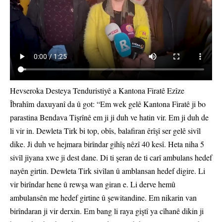
Hevseroka Desteya Tenduristiyê a Kantona Firatê Ezîze
Îbrahîm daxuyanî da û got: “Em wek gelê Kantona Firatê ji bo
parastina Bendava Tişrînê em ji ji duh ve hatin vir. Em ji duh de
li vir in. Dewleta Tirk bi top, obîs, balafiran êrîşî ser gelê sivîl
dike. Ji duh ve hejmara birîndar gihîş nêzî 40 kesî. Heta niha 5
sivîl jiyana xwe ji dest dane. Di ti şeran de ti carî ambulans hedef
nayên girtin. Dewleta Tirk sivîlan û amblansan hedef digire. Li
vir birîndar hene û rewşa wan giran e. Li derve hemû
ambulansên me hedef girtine û şewitandine. Em nikarin van
birîndaran ji vir derxin. Em bang li raya giştî ya cîhanê dikin ji