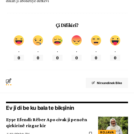
dikarî ji abonetiyê derkevî
Çi Difikirî?
.
.
.
.
.
.
0
0
0
0
0
0
Nirxandinek Bike
Ev jî di be ku bala te bikşînin
Eyşe Efendî: Rêber Apo civak ji pencên
qirkirinê rizgar kir
ROJAVA