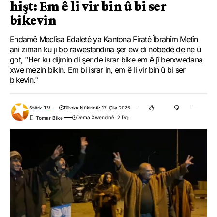
hişt: Em ê li vir bin û bi ser
bikevin
Endamê Meclîsa Edaletê ya Kantona Firatê Îbrahîm Metîn
anî ziman ku ji bo rawestandina şer ew di nobedê de ne û
got, "Her ku dijmin di şer de israr bike em ê jî berxwedana
xwe mezin bikin. Em bi israr in, em ê li vir bin û bi ser
bikevin."
Stêrk TV
Dîroka Nûkirinê: 17. Çile 2025
Dema Xwendinê: 2 Dq.