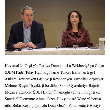
Hevserokên Giştî yên Partiya Demokrasî û Wekheviyê ya Gelan
(DEM Partî) Tulay Hatîmogûllari û Tûncer Bakirhan li gel
Alîkarê Hevserokên Giştî yê ji Rêveberiyên Xwecihî Berpirsyar
Mehmet Ruştu Tîryakî, ji bo dîtina Serokê Şaredariya Bajarê
Mezin a Stenbolê (ÎBB) Ekrem Îmamoglû yê li Sîlîvrî girtî ye,
Şaredarê Esenyûrtê Ahmet Ozer, Hevşaredarê Wanê yê beriya
niha Bekîr Kaya, ji girtiyên Doza Gezî û Parlamenterê Hatayê