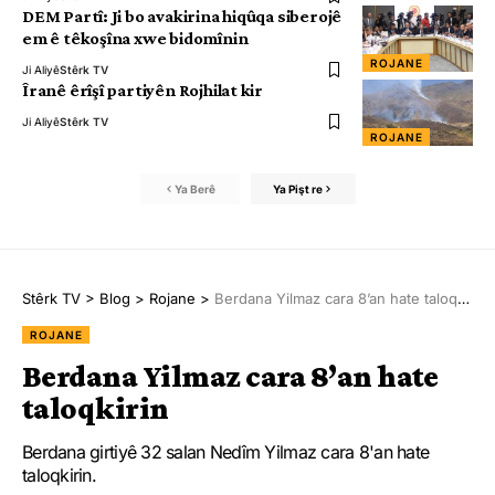
DEM Partî: Ji bo avakirina hiqûqa siberojê
em ê têkoşîna xwe bidomînin
ROJANE
Ji Aliyê
Stêrk TV
Îranê êrîşî partiyên Rojhilat kir
Ji Aliyê
Stêrk TV
ROJANE
Ya Berê
Ya Pişt re
Stêrk TV
>
Blog
>
Rojane
>
Berdana Yilmaz cara 8’an hate taloqkirin
ROJANE
Berdana Yilmaz cara 8’an hate
taloqkirin
Berdana girtiyê 32 salan Nedîm Yilmaz cara 8'an hate
taloqkirin.