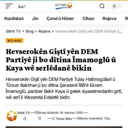
Aa
Kurdistan
Jin
Çand û Hûner
Cîhan
Rojava
R
Stêrk TV
>
Blog
>
Rojane
>
Hevserokên Giştî yên DEM Partiyê ji bo dîtina Îmamoglû û Kaya wê serlêdanê bikin
ROJANE
Hevserokên Giştî yên DEM
Partiyê ji bo dîtina Îmamoglû û
Kaya wê serlêdanê bikin
Hevserokên Giştî yên DEM Partiyê Tulay Hatîmogûllari û
Tûncer Bakirhan ji bo dîtina Şaredarê ÎBB'ê Ekrem
Îmamoglû, parêzer Bekîr Kaya û gelek siyasetmedarên girtî,
wê serî li Wezareta Edaletê bidin.
Stêrk TV
Dîroka Nûkirinê: 16. Hezîran 2025
Dema Xwendinê: 1 Dq.