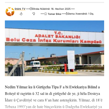
Stêrk TV
Dîroka Nûkirinê: 16. Hezîran 2025
Dema Xwendinê: 1 Dq.
Nedîm Yilmaz ku li Girtîgeha Tîpa F a bi Ewlekariya Bilind a
Boluyê tê ragirtin û 32 sal in di girtîgehê de ye, ji hêla Desteya
Îdare û Çavdêriyê ve cara 8’an hate astengkirin. Yilmaz, di 18’ê
Tebaxa 1993’yan de hate binçavkirin û Dadgeha Ewlekariyê ya