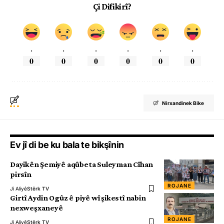
Çi Difikirî?
.
.
.
.
.
.
0
0
0
0
0
0
Nirxandinek Bike
Ev jî di be ku bala te bikşînin
Dayikên Şemiyê aqûbeta Suleyman Cîhan
pirsîn
ROJANE
Ji Aliyê
Stêrk TV
Girtî Aydin Ogûz ê piyê wî şikestî nabin
nexweşxaneyê
ROJANE
Ji Aliyê
Stêrk TV