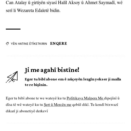
Can Atalay û girtiyên siyasî Halîl Aksoy û Ahmet Saymadî, wê
serî li Wezareta Edaletê bidin.
ENQERE
YÊN HATINE ÊTÎKETKIRIN
Ji me agahî bistîne!
Eger tu bibî abone em ê nûçeyên lezgîn yekser ji maîla
te re bişînin.
Eger tu bibî abone te we wateyê ku tu
Polîtikaya Malpera Me
dipejînî û
dîsa tê wê wateyê ku tu
Şert û Mercên me
qebûl dikî. Tu kendî bixwazî
dikarî ji abonetiyê derkevî