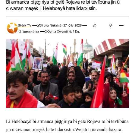
Bi armanca piştgiriya bi gelê Rojava re bi tevlîbûna jin û
îfade kir ku tecrûbeyên hatine jiyîn, bi awayekî eşkere nîşan
ciwanan meşek li Helebceyê hate lidarxistin.
dane ku êdî hewceyî bi rê û rêbazeke nû heye û got: ‘’Her çend
beriya niha têkildarî mijara yekîtiya neteweyî xebatên gelekî
Stêrk TV
Dîroka Nûkirinê: 27. Çile 2026
biqîmet hatibin meşandin jî mixabin ku ev hewldan bi hin
Dema Xwendinê: 1 Dq.
serdeman re sînordar man û wesfeke mayînde bi dest nexistin. Ji
bo berdewamkirina vê yekê êdî hewcehiya me bi rê û rêbazên nû
heye. Em hemû caran tînin ziman bê ka gelê Kurd çawa tê
qetilkirin, çawa bi sirgûnê re rû bi rû mane, çawa li ser xaka xwe
tune tên hesibandin û bi polîtîkayên koçberiyê û cinayetên failên
wan ne diyar re rû bi rû dimînin. Ev yek bes ji bo Bakurê
Kurdistanê derbasdar nîne. Kurdên li perçeyên din dijîn jî bi van
yekan re rû bi rû mane û hê wan yekan dijîn. Mînaka vê yekê ya
herî rojane û zindî êrîşên li ser Rojava yên roja îroyîn in. Ji berê
heya niha gelek astengî derketin pêşiya me. Me bi taybetî
Li Helebceyê bi armanca piştgiriya bi gelê Rojava re bi tevlîbûna
xebatên xwe li ser vê pirsgirêkê zêde kirine.’’
jin û ciwanan meşek hate lidarxistin.Welatî li navenda bazara