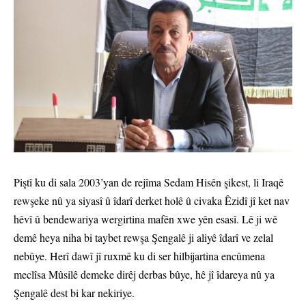
Piştî ku di sala 2003’yan de rejîma Sedam Hisên şikest, li Iraqê
rewşeke nû ya siyasî û îdarî derket holê û civaka Êzidî jî ket nav
hêvî û bendewariya wergirtina mafên xwe yên esasî. Lê ji wê
demê heya niha bi taybet rewşa Şengalê ji aliyê îdarî ve zelal
nebûye. Herî dawî jî ruxmê ku di ser hilbijartina encûmena
meclîsa Mûsilê demeke dirêj derbas bûye, hê jî îdareya nû ya
Şengalê dest bi kar nekiriye.