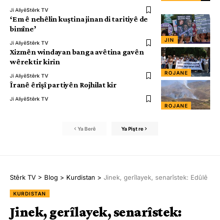
Ji Aliyê
Stêrk TV
‘Em ê nehêlin kuştina jinan di taritiyê de
bimîne’
JIN
Ji Aliyê
Stêrk TV
Xizmên windayan banga avêtina gavên
wêrektir kirin
ROJANE
Ji Aliyê
Stêrk TV
Îranê êrîşî partiyên Rojhilat kir
Ji Aliyê
Stêrk TV
ROJANE
Ya Berê
Ya Pişt re
Stêrk TV
>
Blog
>
Kurdistan
>
Jinek, gerîlayek, senarîstek: Edûlê
KURDISTAN
Jinek, gerîlayek, senarîstek: