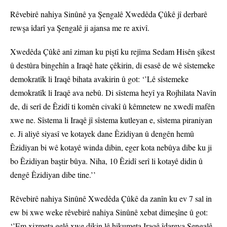
Rêvebirê nahiya Sinûnê ya Şengalê Xwedêda Çûkê jî derbarê
rewşa îdarî ya Şengalê ji ajansa me re axivî.
Xwedêda Çûkê anî ziman ku piştî ku rejîma Sedam Hisên şikest
û destûra bingehîn a Iraqê hate çêkirin, di esasê de wê sîstemeke
demokratîk li Iraqê bihata avakirin û got: ‘’Lê sîstemeke
demokratîk li Iraqê ava nebû. Di sîstema heyî ya Rojhilata Navîn
de, di serî de Êzidî ti komên civakî û kêmnetew ne xwedî mafên
xwe ne. Sîstema li Iraqê jî sîstema kutleyan e, sîstema piraniyan
e. Ji aliyê siyasî ve kotayek dane Êzidiyan û dengên hemû
Êzidiyan bi wê kotayê winda dibin, eger kota nebûya dibe ku ji
bo Êzidiyan baştir bûya. Niha, 10 Êzidî serî li kotayê didin û
dengê Êzidiyan dibe tine.’’
Rêvebirê nahiya Sinûnê Xwedêda Çûkê da zanîn ku ev 7 sal in
ew bi xwe weke rêvebirê nahiya Sinûnê xebat dimeşîne û got:
‘’Em xizmeta gelê xwe dikin lê hikumeta Iraqê îdareya Şengalê