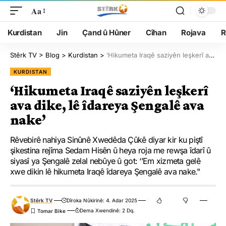
Aa
Kurdistan
Jin
Çand û Hûner
Cîhan
Rojava
R
Stêrk TV
>
Blog
>
Kurdistan
>
‘Hikumeta Iraqê saziyên leşkerî ava dike, lê îdareya Şengalê ava nake’
KURDISTAN
‘Hikumeta Iraqê saziyên leşkerî
ava dike, lê îdareya Şengalê ava
nake’
Rêvebirê nahiya Sinûnê Xwedêda Çûkê diyar kir ku piştî
şikestina rejîma Sedam Hisên û heya roja me rewşa îdarî û
siyasî ya Şengalê zelal nebûye û got: ‘’Em xizmeta gelê
xwe dikin lê hikumeta Iraqê îdareya Şengalê ava nake."
Stêrk TV
Dîroka Nûkirinê: 4. Adar 2025
Dema Xwendinê: 2 Dq.