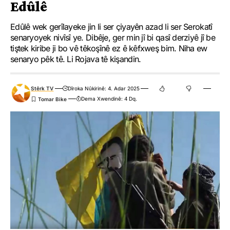
Edûlê
Edûlê wek gerîlayeke jin li ser çiyayên azad li ser Serokatî
senaryoyek nivîsî ye. Dibêje, ger min jî bi qasî derziyê jî be
tiştek kiribe ji bo vê têkoşînê ez ê kêfxweş bim. Niha ew
senaryo pêk tê. Li Rojava tê kişandin.
Stêrk TV
Dîroka Nûkirinê: 4. Adar 2025
Dema Xwendinê: 4 Dq.