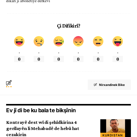
dikarî ji abonetiyê derkevî
Çi Difikirî?
.
.
.
.
.
.
0
0
0
0
0
0
Nirxandinek Bike
Ev jî di be ku bala te bikşînin
Kontrayê dest wî di şehîdkirina 4
gerîlayên li Mehabadê de hebû hat
cezakirin
KURDISTAN