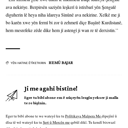
ava nekiriye. Berpirsên saziyên leşkerî û istixbarî yên Şengalê
diguherin lê heya niha îdareya Sinûnê ava nekirine. Xelkê me ji
bo karên xwe yên fermî bi zor û zehmetî diçe Başûrê Kurdistanê,
hem mesrefeke zêde dike hem jî astengî ji wan re tê derxistin.’’
HEMÛ BAJAR
YÊN HATINE ÊTÎKETKIRIN
Ji me agahî bistîne!
Eger tu bibî abone em ê nûçeyên lezgîn yekser ji maîla
te re bişînin.
Eger tu bibî abone te we wateyê ku tu
Polîtikaya Malpera Me
dipejînî û
dîsa tê wê wateyê ku tu
Şert û Mercên me
qebûl dikî. Tu kendî bixwazî