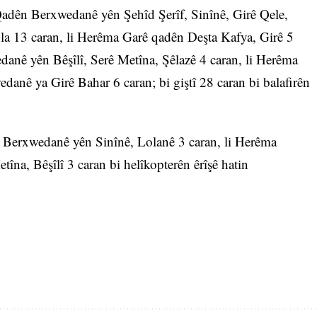
adên Berxwedanê yên Şehîd Şerîf, Sinînê, Girê Qele,
a 13 caran, li Herêma Garê qadên Deşta Kafya, Girê 5
anê yên Bêşîlî, Serê Metîna, Şêlazê 4 caran, li Herêma
anê ya Girê Bahar 6 caran; bi giştî 28 caran bi balafirên
 Berxwedanê yên Sinînê, Lolanê 3 caran, li Herêma
a, Bêşîlî 3 caran bi helîkopterên êrîşê hatin