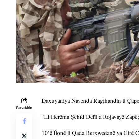
Daxuyaniya Navenda Ragihandin û Çapem
Parvekirin
“Li Herêma Şehîd Delîl a Rojavayê Zapê;
10’ê Îlonê li Qada Berxwedanê ya Girê Cûd