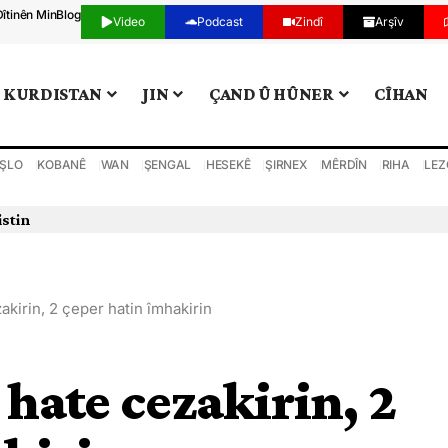
Dîtinên Min
Blog
Video
Podcast
Zindî
Arşîv
KURDISTAN
JIN
ÇAND Û HÛNER
CÎHAN
ŞLO
KOBANÊ
WAN
ŞENGAL
HESEKÊ
ŞIRNEX
MÊRDÎN
RIHA
LEZ
kirin, 2 çeper hatin îmhakirin
hate cezakirin, 2