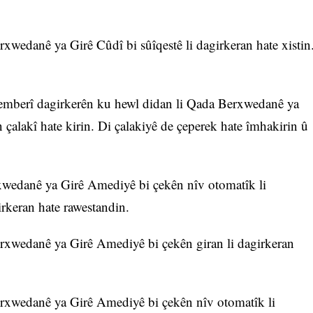
rxwedanê ya Girê Cûdî bi sûîqestê li dagirkeran hate xistin
 hemberî dagirkerên ku hewl didan li Qada Berxwedanê ya
 çalakî hate kirin. Di çalakiyê de çeperek hate îmhakirin û
rxwedanê ya Girê Amediyê bi çekên nîv otomatîk li
irkeran hate rawestandin.
erxwedanê ya Girê Amediyê bi çekên giran li dagirkeran
Berxwedanê ya Girê Amediyê bi çekên nîv otomatîk li