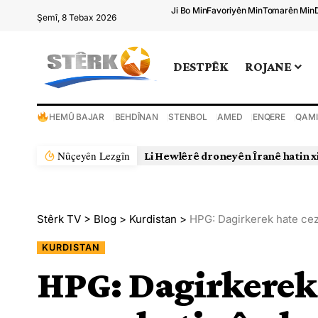
Ji Bo Min
Favoriyên Min
Tomarên Min
Şemî, 8 Tebax 2026
DESTPÊK
ROJANE
HEMÛ BAJAR
BEHDÎNAN
STENBOL
AMED
ENQERE
QAMI
Nûçeyên Lezgîn
Stêrk TV
>
Blog
>
Kurdistan
>
HPG: Dagirkerek hate ceza
KURDISTAN
HPG: Dagirkerek 