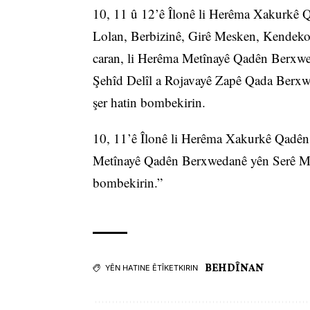
10, 11 û 12’ê Îlonê li Herêma Xakurkê Q
Lolan, Berbizinê, Girê Mesken, Kendekol
caran, li Herêma Metînayê Qadên Berxwed
Şehîd Delîl a Rojavayê Zapê Qada Berxwed
şer hatin bombekirin.
10, 11’ê Îlonê li Herêma Xakurkê Qadên
Metînayê Qadên Berxwedanê yên Serê Metîn
bombekirin.”
BEHDÎNAN
YÊN HATINE ÊTÎKETKIRIN