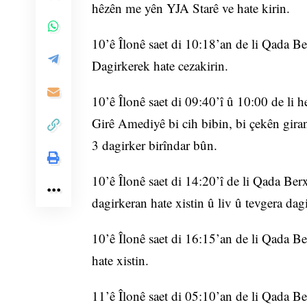
hêzên me yên YJA Starê ve hate kirin.
10’ê Îlonê saet di 10:18’an de li Qada Be
Dagirkerek hate cezakirin.
10’ê Îlonê saet di 09:40’î û 10:00 de li
Girê Amediyê bi cih bibin, bi çekên giran
3 dagirker birîndar bûn.
10’ê Îlonê saet di 14:20’î de li Qada Be
dagirkeran hate xistin û liv û tevgera dag
10’ê Îlonê saet di 16:15’an de li Qada B
hate xistin.
11’ê Îlonê saet di 05:10’an de li Qada 