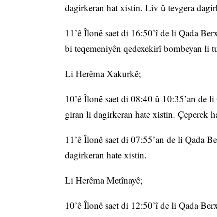
dagirkeran hat xistin. Liv û tevgera dagi
11’ê Îlonê saet di 16:50’î de li Qada Be
bi teqemeniyên qedexekirî bombeyan li tun
Li Herêma Xakurkê;
10’ê Îlonê saet di 08:40 û 10:35’an de 
giran li dagirkeran hate xistin. Çeperek h
11’ê Îlonê saet di 07:55’an de li Qada B
dagirkeran hate xistin.
Li Herêma Metînayê;
10’ê Îlonê saet di 12:50’î de li Qada Ber