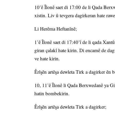
10’ê Îlonê saet di 17:00 de li Qada Berx
xistin. Liv û tevgera dagirkeran hate raw
Li Herêma Heftanînê;
1’ê Îlonê saet di 17:40’î de li qada Xantû
giran çalakî hate kirin. Di encamê de dag
ve hate kirin.
Êrîşên artêşa dewleta Tirk a dagirker ên 
10, 11’ê Îlonê li Qada Berxwedanê ya Gi
hatin bombekirin.
Êrîşên artêşa dewleta Tirk a dagirker;