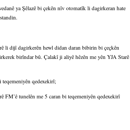
wedanê ya Şêlazê bi çekên nîv otomatîk li dagirkeran hate
estandin.
rê li dijî dagirkerên hewl didan daran bibirin bi çeçkên
irkerek birîndar bû. Çalakî ji aliyê hêzên me yên YJA Starê
bi teqemeniyên qedexekirî;
rê FM’ê tunelên me 5 caran bi teqemeniyên qedexekirî