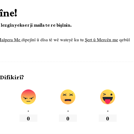
îne!
ezgîn yekser ji maîla te re bişînin.
 Malpera Me
dipejînî û dîsa tê wê wateyê ku tu
Şert û Mercên me
qebûl
 Difikirî?
.
.
.
0
0
0