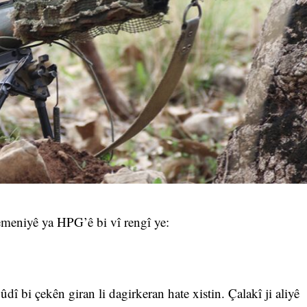
eniyê ya HPG’ê bi vî rengî ye:
î bi çekên giran li dagirkeran hate xistin. Çalakî ji aliyê