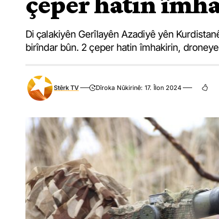
çeper hatin îmh
Di çalakiyên Gerîlayên Azadiyê yên Kurdistanê 
birîndar bûn. 2 çeper hatin îmhakirin, droneye
Stêrk TV
Dîroka Nûkirinê: 17. Îlon 2024