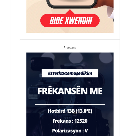
.
- Frekans -