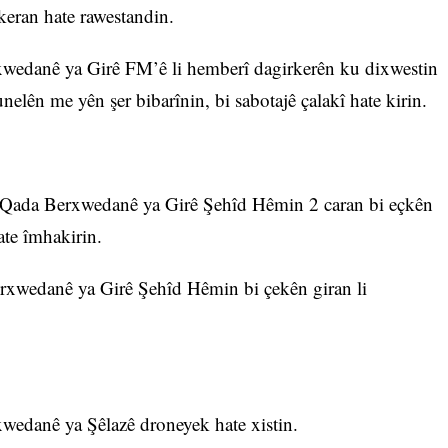
rkeran hate rawestandin.
rxwedanê ya Girê FM’ê li hemberî dagirkerên ku dixwestin
elên me yên şer bibarînin, bi sabotajê çalakî hate kirin.
li Qada Berxwedanê ya Girê Şehîd Hêmin 2 caran bi eçkên
ate îmhakirin.
erxwedanê ya Girê Şehîd Hêmin bi çekên giran li
xwedanê ya Şêlazê droneyek hate xistin.