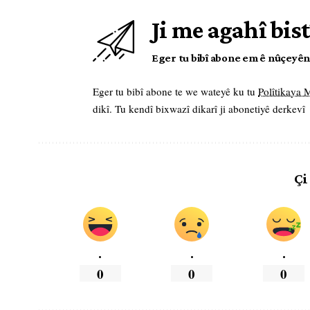
Ji me agahî bist
Eger tu bibî abone em ê nûçeyên l
Eger tu bibî abone te we wateyê ku tu
Polîtikaya
dikî. Tu kendî bixwazî dikarî ji abonetiyê derkevî
Çi
.
.
.
0
0
0