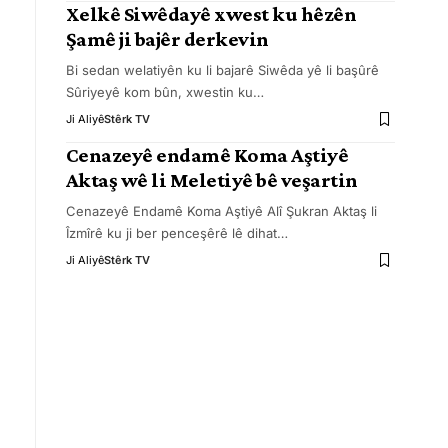
Xelkê Siwêdayê xwest ku hêzên
Şamê ji bajêr derkevin
Bi sedan welatiyên ku li bajarê Siwêda yê li başûrê
Sûriyeyê kom bûn, xwestin ku
…
Ji Aliyê
Stêrk TV
Cenazeyê endamê Koma Aştiyê
Aktaş wê li Meletiyê bê veşartin
Cenazeyê Endamê Koma Aştiyê Alî Şukran Aktaş li
Îzmîrê ku ji ber penceşêrê lê dihat
…
Ji Aliyê
Stêrk TV