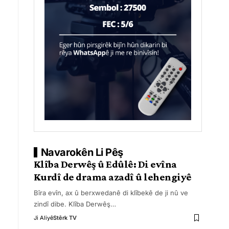
Navarokên Li Pêş
Klîba Derwêş û Edûlê: Di evîna
Kurdî de drama azadî û lehengiyê
Bîra evîn, ax û berxwedanê di klîbekê de ji nû ve
zindî dibe. Klîba Derwêş
…
Ji Aliyê
Stêrk TV