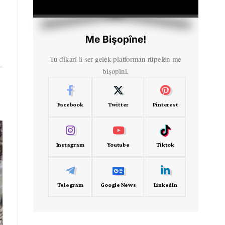
HD
00:00
Me Bişopîne!
Tu dikarî li ser gelek platforman rûpelên me
bişopînî.
Facebook
Twitter
Pinterest
Instagram
Youtube
Tiktok
Telegram
Google News
LinkedIn