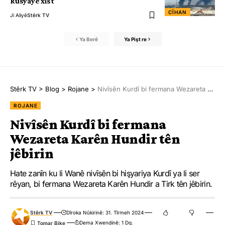
Rûsyayê xist
CÎHAN
Ji Aliyê
Stêrk TV
Ya Berê
Ya Pişt re
Stêrk TV
>
Blog
>
Rojane
>
Nivîsên Kurdî bi fermana Wezareta Karên Hundir tên jêbirin
ROJANE
Nivîsên Kurdî bi fermana
Wezareta Karên Hundir tên
jêbirin
Hate zanîn ku li Wanê nivîsên bi hişyariya Kurdî ya li ser
rêyan, bi fermana Wezareta Karên Hundir a Tirk tên jêbirin.
Stêrk TV
Dîroka Nûkirinê: 31. Tîrmeh 2024
Dema Xwendinê: 1 Dq.