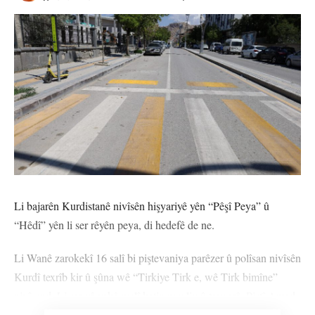
Li bajarên Kurdistanê nivîsên hişyariyê yên “Pêşî Peya” û
“Hêdî” yên li ser rêyên peya, di hedefê de ne.
Li Wanê zarokekî 16 salî bi piştevaniya parêzer û polîsan nivîsên
Kurdî texrîb kir û şûna wê “Tirkiye Tirk e, wê Tirk bimîne”
nivîsand. Li ser vê yekê walî ketin nav liv û tevgerê. Piştî Amed,
Mêrdîn/Kerboran û Êlihê li Wanê jî nivîsên hişyariyê yên bi