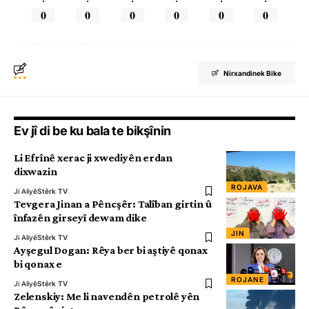
0
0
0
0
0
0
Nirxandinek Bike
Ev jî di be ku bala te bikşînin
Li Efrînê xerac ji xwediyên erdan
dixwazin
ROJAVA
Ji Aliyê
Stêrk TV
Tevgera Jinan a Pêncşêr: Talîban girtin û
înfazên girseyî dewam dike
JIN
Ji Aliyê
Stêrk TV
Ayşegul Dogan: Rêya ber bi aştiyê qonax
bi qonax e
ROJANE
Ji Aliyê
Stêrk TV
Zelenskiy: Me li navendên petrolê yên