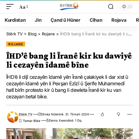
Aa
Kurdistan
Jin
Çand û Hûner
Cîhan
Rojava
R
Stêrk TV
>
Blog
>
Rojane
>
ÎHD’ê bang li Îranê kir ku dawiyê li cezayên îdamê bîne
ROJANE
ÎHD’ê bang li Îranê kir ku dawiyê
li cezayên îdamê bîne
ÎHD’ê li dijî cezayên îdamê yên Îranê çalakiyek li dar xist û
cezayên îdamê yên li Pexşan Ezîzî û Şerife Muhammedî
hatî birîn protesto kir û bang li dewleta Îranê kir ku van
cezayan betal bike.
Stêrk TV
Dîroka Nûkirinê: 31. Tîrmeh 2024
Dema Xwendinê: 1 Dq.