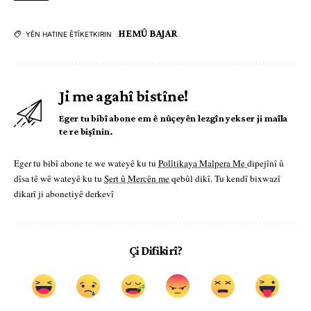
HEMÛ BAJAR
YÊN HATINE ÊTÎKETKIRIN
Ji me agahî bistîne!
Eger tu bibî abone em ê nûçeyên lezgîn yekser ji maîla
te re bişînin.
Eger tu bibî abone te we wateyê ku tu
Polîtikaya Malpera Me
dipejînî û
dîsa tê wê wateyê ku tu
Şert û Mercên me
qebûl dikî. Tu kendî bixwazî
dikarî ji abonetiyê derkevî
Çi Difikirî?
.
.
.
.
.
.