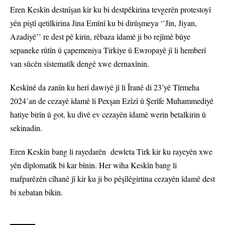
Eren Keskîn destnîşan kir ku bi destpêkirina tevgerên protestoyî
yên piştî qetilkirina Jina Emînî ku bi dirûşmeya ‘’Jin, Jiyan,
Azadiyê’’ re dest pê kirin, rêbaza îdamê ji bo rejîmê bûye
sepaneke rûtîn û çapemeniya Tirkiye û Ewropayê jî li hemberî
van sûcên sîstematîk dengê xwe dernaxînin.
Keskînê da zanîn ku herî dawiyê jî li Îranê di 23’yê Tîrmeha
2024’an de cezayê îdamê li Pexşan Ezîzî û Şerîfe Muhammediyê
hatiye birîn û got, ku divê ev cezayên îdamê werin betalkirin û
sekinadin.
Eren Keskîn bang li rayedarên dewleta Tirk kir ku rayeyên xwe
yên dîplomatîk bi kar bînin. Her wiha Keskîn bang li
mafparêzên cîhanê jî kir ku ji bo pêşîlêgirtina cezayên îdamê dest
bi xebatan bikin.