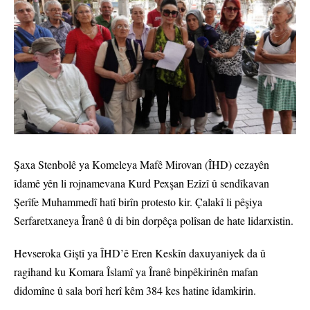
Şaxa Stenbolê ya Komeleya Mafê Mirovan (ÎHD) cezayên
îdamê yên li rojnamevana Kurd Pexşan Ezîzî û sendîkavan
Şerîfe Muhammedî hatî birîn protesto kir. Çalakî li pêşiya
Serfaretxaneya Îranê û di bin dorpêça polîsan de hate lidarxistin.
Hevseroka Giştî ya ÎHD’ê Eren Keskîn daxuyaniyek da û
ragihand ku Komara Îslamî ya Îranê binpêkirinên mafan
didomîne û sala borî herî kêm 384 kes hatine îdamkirin.