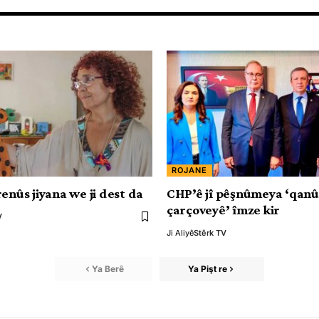
ROJANE
enûs jiyana we ji dest da
CHP’ê jî pêşnûmeya ‘qan
çarçoveyê’ îmze kir
V
Ji Aliyê
Stêrk TV
Ya Berê
Ya Pişt re