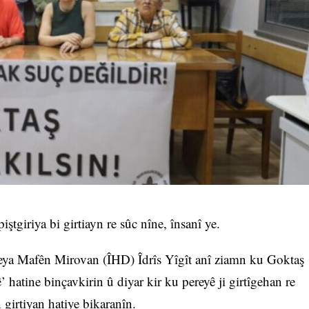
ştgiriya bi girtiayn re sûc nîne, însanî ye.
a Mafên Mirovan (ÎHD) Îdrîs Yîgît anî ziamn ku Goktaş
’ hatine binçavkirin û diyar kir ku pereyê ji girtîgehan re
 girtiyan hatiye bikaranîn.