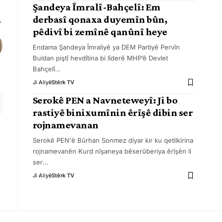
Şandeya Îmralî-Bahçelî: Em
derbasî qonaxa duyemîn bûn,
pêdivî bi zemînê qanûnî heye
Endama Şandeya Îmraliyê ya DEM Partiyê Pervîn
Buldan piştî hevdîtina bi lîderê MHP’ê Devlet
Bahçelî
…
Ji Aliyê
Stêrk TV
Serokê PEN a Navneteweyî: Ji bo
rastiyê binixumînin êrîşê dibin ser
rojnamevanan
Serokê PEN'ê Bûrhan Sonmez diyar kir ku qetilkirina
rojnamevanên Kurd nîşaneya bêserûberiya êrîşên li
ser
…
Ji Aliyê
Stêrk TV