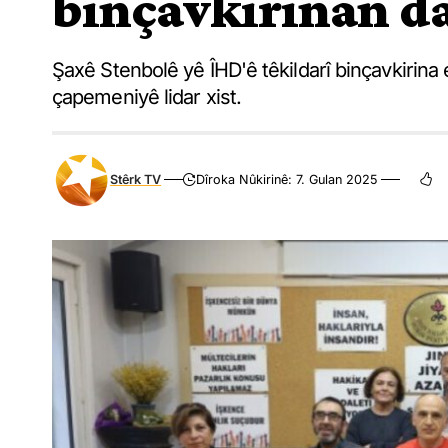
binçavkirinan d
Şaxê Stenbolê yê ÎHD'ê têkildarî binçavkiri
çapemeniyê lidar xist.
Stêrk TV
Dîroka Nûkirinê: 7. Gulan 2025