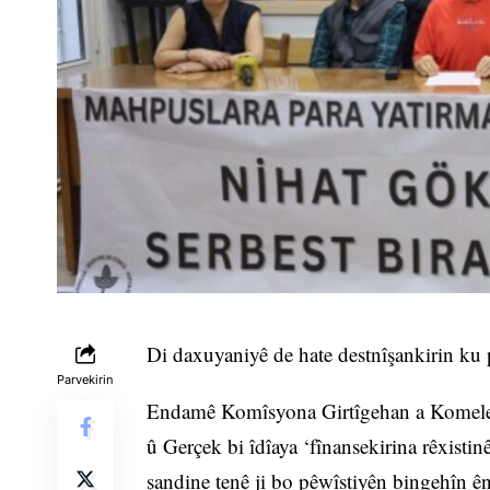
Di daxuyaniyê de hate destnîşankirin ku pi
Parvekirin
Endamê Komîsyona Girtîgehan a Komeley
û Gerçek bi îdîaya ‘fînansekirina rêxistinê
şandine tenê ji bo pêwîstiyên bingehîn ên