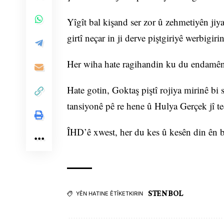
Yîgît bal kişand ser zor û zehmetiyên jiya
girtî neçar in ji derve piştgiriyê werbigirin
Her wiha hate ragihandin ku du endamên
Hate gotin, Goktaş piştî rojiya mirinê b
tansiyonê pê re hene û Hulya Gerçek jî t
ÎHD’ê xwest, her du kes û kesên din ên b
STENBOL
YÊN HATINE ÊTÎKETKIRIN