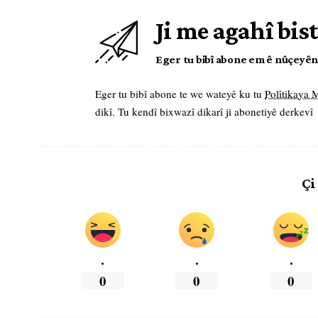
Ji me agahî bist
Eger tu bibî abone em ê nûçeyên l
Eger tu bibî abone te we wateyê ku tu
Polîtikaya
dikî. Tu kendî bixwazî dikarî ji abonetiyê derkevî
Çi
.
.
.
0
0
0