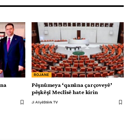
ROJANE
ûna
Pêşnûmeya ‘qanûna çarçoveyê’
pêşkêşî Meclîsê hate kirin
Ji Aliyê
Stêrk TV