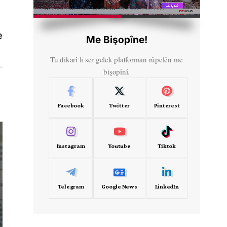
HD
00:35
e
Me Bişopîne!
Tu dikarî li ser gelek platforman rûpelên me
bişopînî.
Facebook
Twitter
Pinterest
Instagram
Youtube
Tiktok
Telegram
Google News
LinkedIn