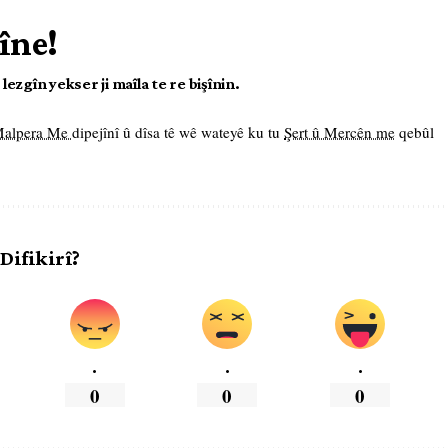
îne!
ezgîn yekser ji maîla te re bişînin.
 Malpera Me
dipejînî û dîsa tê wê wateyê ku tu
Şert û Mercên me
qebûl
 Difikirî?
.
.
.
0
0
0