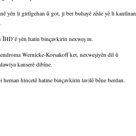
nê yên li girtîgehan û got, ji ber buhayê zêde yê li kantînan
.
 ÎHD’ê yên hatin binçavkirin nexweş in.
i sendroma Wernicke-Korsakoff ket, nexweşiyên dil û
edawiya kanserê dibîne.
i heman hincetê hatine binçavkirin tavilê bêne berdan.