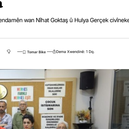
a
na endamên wan Nîhat Goktaş û Hulya Gerçek civînek
Dema Xwendinê: 1 Dq.