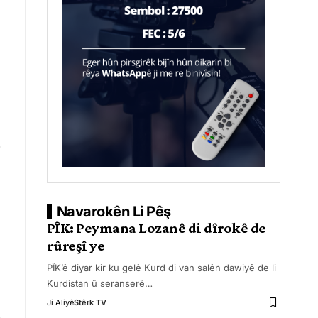
Navarokên Li Pêş
PÎK: Peymana Lozanê di dîrokê de
rûreşî ye
PÎK’ê diyar kir ku gelê Kurd di van salên dawiyê de li
Kurdistan û seranserê
…
Ji Aliyê
Stêrk TV