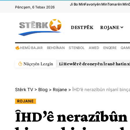
Ji Bo Min
Favoriyên Min
Tomarên Min
Pêncşem, 6 Tebax 2026
DESTPÊK
ROJANE
HEMÛ BAJAR
BEHDÎNAN
STENBOL
AMED
ENQERE
QAMI
Nûçeyên Lezgîn
Li Hewlêrê droneyên Îranê hatin x
Stêrk TV
>
Blog
>
Rojane
>
ÎHD’ê nerazîbûn nîşanî binç
ROJANE
ÎHD’ê nerazîbûn 