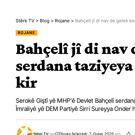
Stêrk TV
>
Blog
>
Rojane
>
Bahçelî jî di nav de gelek ke
ROJANE
Bahçelî jî di nav 
serdana taziyeya
kir
Serokê Giştî yê MHP'ê Devlet Bahçelî serdana
Îmraliyê yê DEM Partiyê Sirri Sureyya Onder h
Stêrk TV
Dîroka Nûkirinê: 7. Gulan 2025