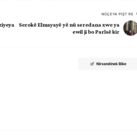
NÛÇEYA PIŞT RE
ziyeya
Serokê Elmayayê yê nû seredana xwe ya
ewil ji bo Parîsê kir
Nirxandinek Bike