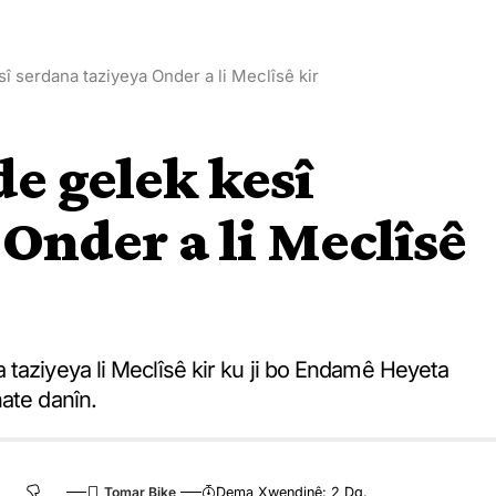
sî serdana taziyeya Onder a li Meclîsê kir
de gelek kesî
 Onder a li Meclîsê
 taziyeya li Meclîsê kir ku ji bo Endamê Heyeta
ate danîn.
Dema Xwendinê: 2 Dq.