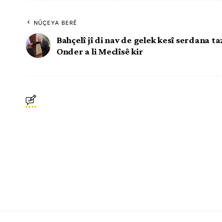
NÛÇEYA BERÊ
Bahçelî jî di nav de gelek kesî serdana ta
Onder a li Meclîsê kir