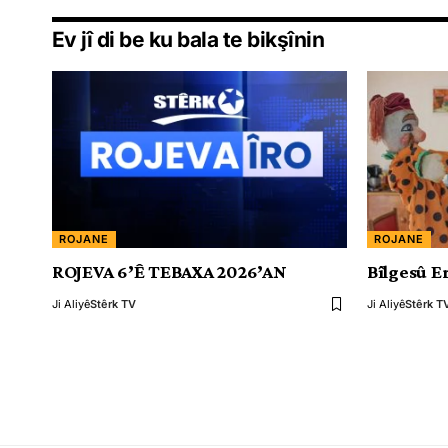
Ev jî di be ku bala te bikşînin
ROJANE
ROJANE
ROJEVA 6’Ê TEBAXA 2026’AN
Bîlgesû Er
Ji Aliyê
Stêrk TV
Ji Aliyê
Stêrk T