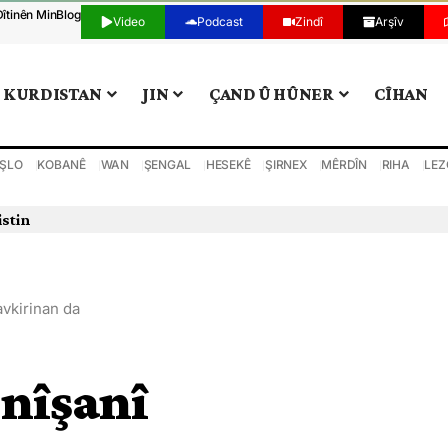
Dîtinên Min
Blog
Video
Podcast
Zindî
Arşîv
KURDISTAN
JIN
ÇAND Û HÛNER
CÎHAN
ŞLO
KOBANÊ
WAN
ŞENGAL
HESEKÊ
ŞIRNEX
MÊRDÎN
RIHA
LEZ
istin
avkirinan da
nîşanî