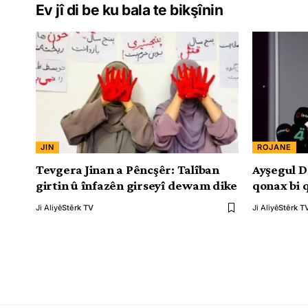
Ev jî di be ku bala te bikşînin
JIN
ROJANE
Tevgera Jinan a Pêncşêr: Talîban
Ayşegul D
girtin û înfazên girseyî dewam dike
qonax bi 
Ji Aliyê
Stêrk TV
Ji Aliyê
Stêrk T