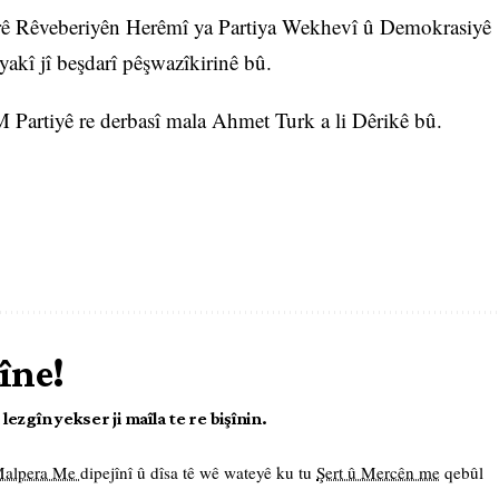
arê Rêveberiyên Herêmî ya Partiya Wekhevî û Demokrasiyê
kî jî beşdarî pêşwazîkirinê bû.
artiyê re derbasî mala Ahmet Turk a li Dêrikê bû.
îne!
ezgîn yekser ji maîla te re bişînin.
 Malpera Me
dipejînî û dîsa tê wê wateyê ku tu
Şert û Mercên me
qebûl