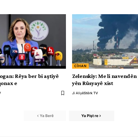
CÎHAN
ogan: Rêya ber bi aştiyê
Zelenskiy: Me li navendên
qonax e
yên Rûsyayê xist
V
Ji Aliyê
Stêrk TV
Ya Berê
Ya Pişt re