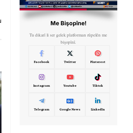
HD
00:56
u
Me Bişopîne!
Tu dikarî li ser gelek platforman rûpelên me
bişopînî.
Facebook
Twitter
Pinterest
Instagram
Youtube
Tiktok
Telegram
Google News
LinkedIn