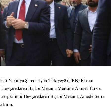
lê û Yekîtiya Şaredariyên Tirkiyeyê (TBB) Ekrem
. Hevşaredarên Bajarê Mezin a Mêrdînê Ahmet Turk û
 xespkirin û Hevşaredarên Bajarê Mezin a Amedê Serra
 kirin.