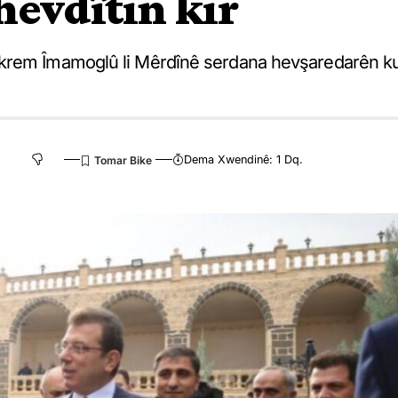
hevdîtin kir
Ekrem Îmamoglû li Mêrdînê serdana hevşaredarên k
Dema Xwendinê: 1 Dq.