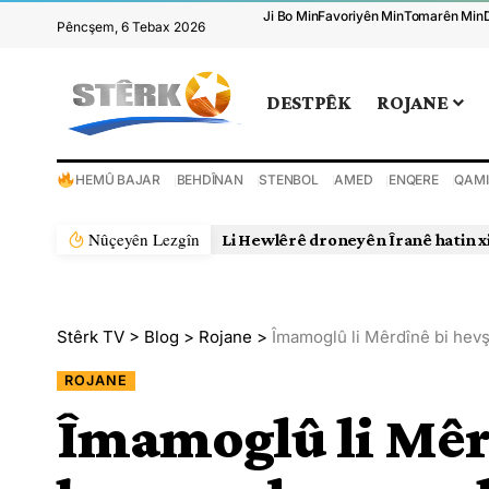
Ji Bo Min
Favoriyên Min
Tomarên Min
Pêncşem, 6 Tebax 2026
DESTPÊK
ROJANE
HEMÛ BAJAR
BEHDÎNAN
STENBOL
AMED
ENQERE
QAMI
Nûçeyên Lezgîn
Li Hewlêrê droneyên Îranê hatin x
Stêrk TV
>
Blog
>
Rojane
>
Îmamoglû li Mêrdînê bi hevş
ROJANE
Îmamoglû li Mêr