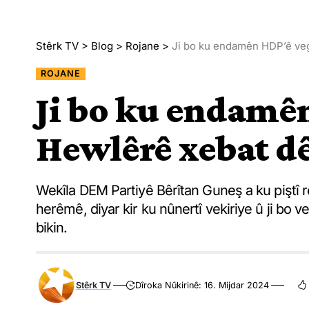
Stêrk TV
>
Blog
>
Rojane
>
Ji bo ku endamên HDP’ê ve
ROJANE
Ji bo ku endamê
Hewlêrê xebat d
Wekîla DEM Partiyê Bêrîtan Guneş a ku piştî r
herêmê, diyar kir ku nûnertî vekiriye û ji 
bikin.
Stêrk TV
Dîroka Nûkirinê: 16. Mijdar 2024