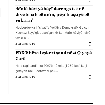
Ji Aliyê
Stêrk TV
‘Mafê hêviyê bêyî derengxistinê
divê bi cih bê anîn, pêşî li aştiyê bê
vekirin’
Hevberdevka Înîsiyatîfa Yekîtiya Demokratîk Gulcan
Kaçmaz Sayyîgît destnîşan kir ku 'Mafê hêviyê' divê
tavilê bi
…
Ji Aliyê
Stêrk TV
PDK’ê hêza leşkerî şand nêzî Çiyayê
Garê
Hate ragihandin ku PDK'ê hêzeke ji 250 kesî ku ji
çeteyên Roj û Zêrevanî pêk
…
Ji Aliyê
Stêrk TV