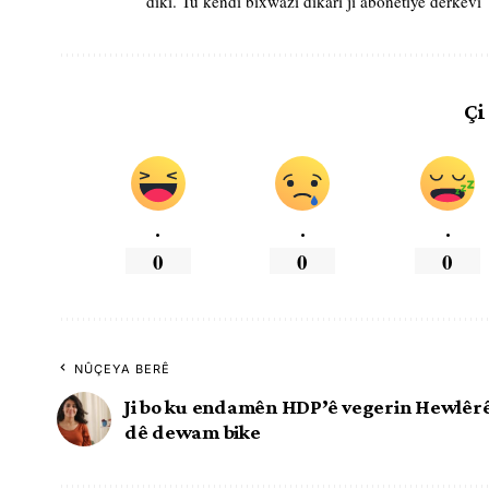
dikî. Tu kendî bixwazî dikarî ji abonetiyê derkevî
Çi
.
.
.
0
0
0
NÛÇEYA BERÊ
Ji bo ku endamên HDP’ê vegerin Hewlêr
dê dewam bike