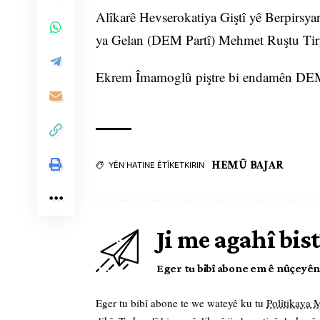
Alîkarê Hevserokatiya Giştî yê Berpirsy
ya Gelan (DEM Partî) Mehmet Ruştu Tirya
Ekrem Îmamoglû piştre bi endamên DEM P
HEMÛ BAJAR
YÊN HATINE ÊTÎKETKIRIN
Ji me agahî bist
Eger tu bibî abone em ê nûçeyên l
Eger tu bibî abone te we wateyê ku tu
Polîtikaya