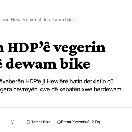
gerin Hewlêrê xebat dê dewam bike
n HDP’ê vegerin
ê dewam bike
êveberên HDP’ê ji Hewlêrê hatin derxistin çû
bo vegera hevrêyên xwe dê xebatên xwe berdewam
Dema Xwendinê: 2 Dq.