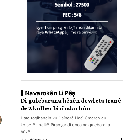
Navarokên Li Pêş
Di gulebarana hêzên dewleta Îranê
de 2 kolber birîndar bûn
Hate ragihandin ku li sînorê Hacî Omeran du
kolberên xelkê Pîranşar di encama gulebarana
hêzên
…