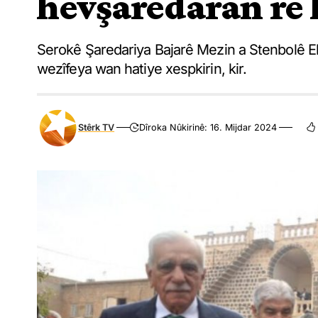
hevşaredaran re 
Serokê Şaredariya Bajarê Mezin a Stenbolê 
wezîfeya wan hatiye xespkirin, kir.
Stêrk TV
Dîroka Nûkirinê: 16. Mijdar 2024