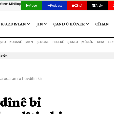
Dîtinên Min
Blog
Video
Podcast
Zindî
Arşîv
KURDISTAN
JIN
ÇAND Û HÛNER
CÎHAN
ŞLO
KOBANÊ
WAN
ŞENGAL
HESEKÊ
ŞIRNEX
MÊRDÎN
RIHA
LEZ
istin
aredaran re hevdîtin kir
dînê bi