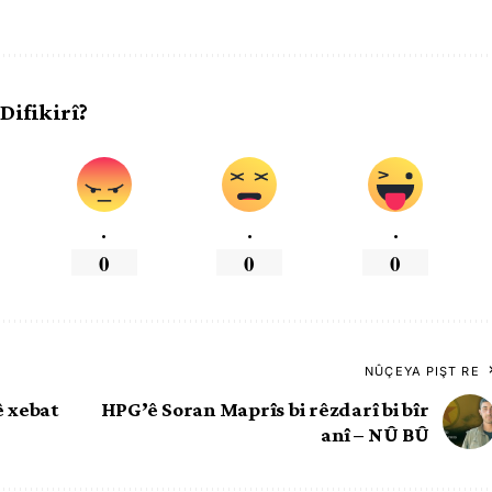
 Difikirî?
.
.
.
0
0
0
NÛÇEYA PIŞT RE
ê xebat
HPG’ê Soran Maprîs bi rêzdarî bi bîr
anî – NÛ BÛ