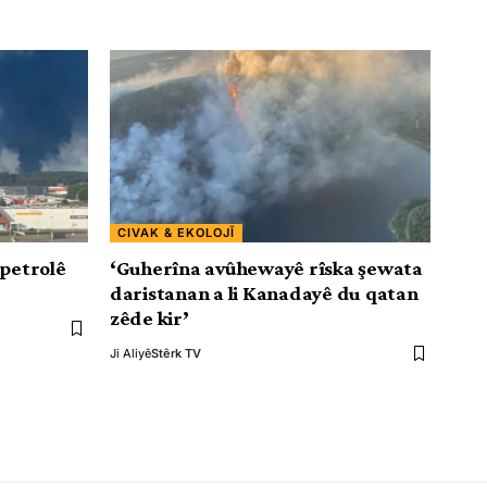
CIVAK & EKOLOJÎ
 petrolê
‘Guherîna avûhewayê rîska şewata
daristanan a li Kanadayê du qatan
zêde kir’
Ji Aliyê
Stêrk TV