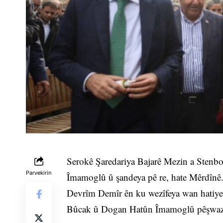
Serokê Şaredariya Bajarê Mezin a Stenbo
Parvekirin
Îmamoglû û şandeya pê re, hate Mêrdînê
Devrîm Demîr ên ku wezîfeya wan hatiye
Bûcak û Dogan Hatûn Îmamoglû pêşwazî