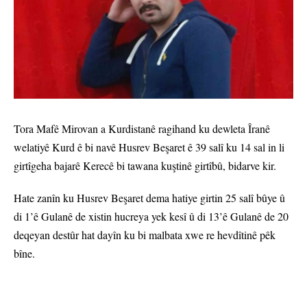
Tora Mafê Mirovan a Kurdistanê ragihand ku dewleta Îranê
welatiyê Kurd ê bi navê Husrev Beşaret ê 39 salî ku 14 sal in li
girtîgeha bajarê Kerecê bi tawana kuştinê girtîbû, bidarve kir.
Hate zanîn ku Husrev Beşaret dema hatiye girtin 25 salî bûye û
di 1’ê Gulanê de xistin hucreya yek kesî û di 13’ê Gulanê de 20
deqeyan destûr hat dayîn ku bi malbata xwe re hevdîtinê pêk
bîne.