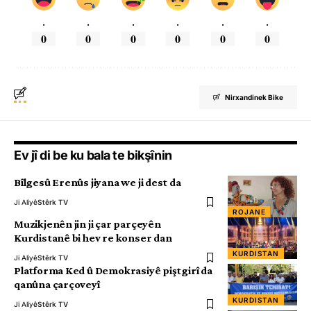
.
.
.
.
.
.
0
0
0
0
0
0
Nirxandinek Bike
Ev jî di be ku bala te bikşînin
Bîlgesû Erenûs jiyana we ji dest da
Ji Aliyê
Stêrk TV
ROJANE
Muzikjenên jin ji çar parçeyên
Kurdistanê bi hev re konser dan
KURDISTAN
Ji Aliyê
Stêrk TV
Platforma Ked û Demokrasiyê piştgirî da
qanûna çarçoveyî
KURDISTAN
Ji Aliyê
Stêrk TV