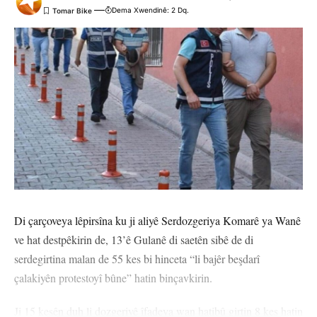
Dema Xwendinê: 2 Dq.
Di çarçoveya lêpirsîna ku ji aliyê Serdozgeriya Komarê ya Wanê
ve hat destpêkirin de, 13’ê Gulanê di saetên sibê de di
serdegirtina malan de 55 kes bi hinceta “li bajêr beşdarî
çalakiyên protestoyî bûne” hatin binçavkirin.
Ji 15 kesên duh li dozgeriyê îfadeya wan hatibû girtin 8 kes hatin