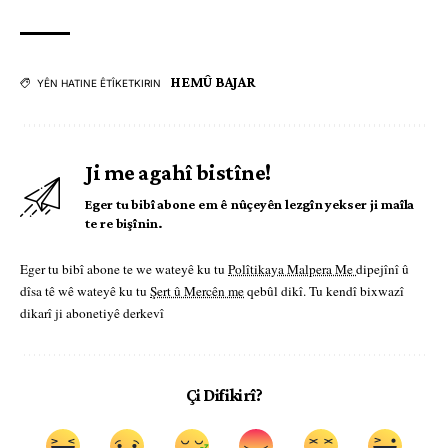
HEMÛ BAJAR
YÊN HATINE ÊTÎKETKIRIN
Ji me agahî bistîne!
Eger tu bibî abone em ê nûçeyên lezgîn yekser ji maîla
te re bişînin.
Eger tu bibî abone te we wateyê ku tu
Polîtikaya Malpera Me
dipejînî û
dîsa tê wê wateyê ku tu
Şert û Mercên me
qebûl dikî. Tu kendî bixwazî
dikarî ji abonetiyê derkevî
Çi Difikirî?