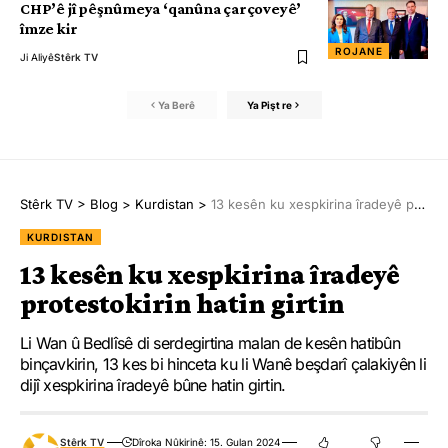
CHP’ê jî pêşnûmeya ‘qanûna çarçoveyê’
îmze kir
ROJANE
Ji Aliyê
Stêrk TV
Ya Berê
Ya Pişt re
Stêrk TV
>
Blog
>
Kurdistan
>
13 kesên ku xespkirina îradeyê protestokirin hatin girtin
KURDISTAN
13 kesên ku xespkirina îradeyê
protestokirin hatin girtin
Li Wan û Bedlîsê di serdegirtina malan de kesên hatibûn
binçavkirin, 13 kes bi hinceta ku li Wanê beşdarî çalakiyên li
dijî xespkirina îradeyê bûne hatin girtin.
Stêrk TV
Dîroka Nûkirinê: 15. Gulan 2024