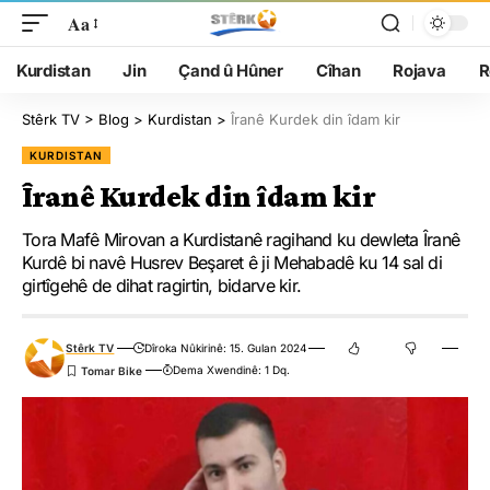
Aa
Kurdistan
Jin
Çand û Hûner
Cîhan
Rojava
R
Stêrk TV
>
Blog
>
Kurdistan
>
Îranê Kurdek din îdam kir
KURDISTAN
Îranê Kurdek din îdam kir
Tora Mafê Mirovan a Kurdistanê ragihand ku dewleta Îranê
Kurdê bi navê Husrev Beşaret ê ji Mehabadê ku 14 sal di
girtîgehê de dihat ragirtin, bidarve kir.
Stêrk TV
Dîroka Nûkirinê: 15. Gulan 2024
Dema Xwendinê: 1 Dq.