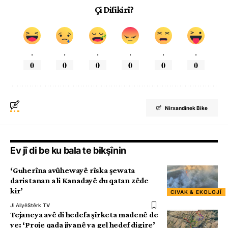
Çi Difikirî?
.
.
.
.
.
.
0
0
0
0
0
0
Nirxandinek Bike
Ev jî di be ku bala te bikşînin
‘Guherîna avûhewayê rîska şewata
daristanan a li Kanadayê du qatan zêde
kir’
CIVAK & EKOLOJÎ
Ji Aliyê
Stêrk TV
Tejaneya avê di hedefa şîrketa madenê de
ye: ‘Proje qada jiyanê ya gel hedef digire’