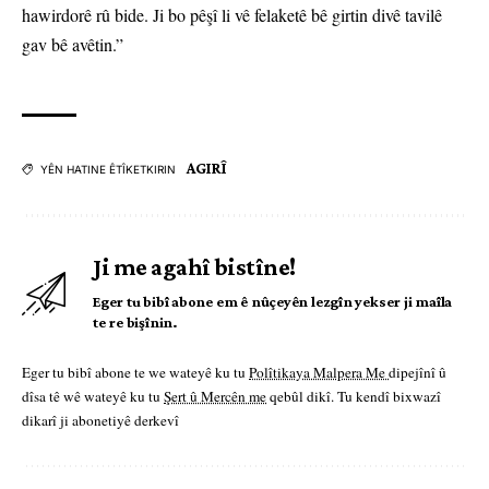
hawirdorê rû bide. Ji bo pêşî li vê felaketê bê girtin divê tavilê
gav bê avêtin.”
AGIRÎ
YÊN HATINE ÊTÎKETKIRIN
Ji me agahî bistîne!
Eger tu bibî abone em ê nûçeyên lezgîn yekser ji maîla
te re bişînin.
Eger tu bibî abone te we wateyê ku tu
Polîtikaya Malpera Me
dipejînî û
dîsa tê wê wateyê ku tu
Şert û Mercên me
qebûl dikî. Tu kendî bixwazî
dikarî ji abonetiyê derkevî