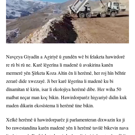
Navçeya Giyadîn a Agiriyê û gundên wê bi felaketa hawirdorê
re rû bi rû ne. Karê lêgerîna li madenê û avakirina kanên
mermerê yên Şîrketa Koza Altin ên li herêmê, her roj hîn bêhtir
zerarê dide xwezayê. Ji ber karê lêgerîna li madenê ku bi
dînamîtan tê kirin, isar li ekolojiya herêmê dibe. Her wiha 50
malbat neçar man koç bikin. Hawirdorparêz hişyariyê didin kuk
maden dikarin ekosîstema li herêmê tine bikin.
Xelkê herêmê û hawirdorparêz ji parlamenteran dixwazin ku ji
bo rawestandina karên madenê yên li herêmê tavilê bikevin nava