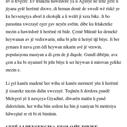
liv û tevgerê. Ev felaketa hawirdorê ya li Agiriyê ne tenê gefê li
jiyana gelê herêmê dixwe, di heman demê de xwedî wê rîskê ye
ku hevsengiya aborî û ekolojîk a li welêt jî xera bike. Ji bo
parastina xwezayê eger gav neyên avêtin, dibe ku felaketeke
mezin a hawirdorê li herêmê rû bide. Çemê Mûratê ku demekê
heywanan av jê vedixwarin, niha bi jehr û heriyê tijî bûye. Ji ber
gemara li nava çem êdî heywan nikarin avê jê vexwin,
populasyona masiyan a di çem de jî diqede. Gundî dibêjin, ava
çem a ku bi siyanurê bi jehr bûye li ser heywan û mirovan gefeke
mezin e.
Li gel kanên madenê her wiha sê kanên mermerê yên li herêmê
jî xisareke mezin didin xwezayê. Teqînên li derdora gundê
Melegerî yê li navçeya Giyadînê, dîwarên malên li gund
diderizînin, her wiha bûn sedem ku hin ji xaniyan bi metirsiya
hilweşînê re rû bi rû bimînin.
GEFÊ LI HEVSENGIYA EKOLOJÎK DIXWE