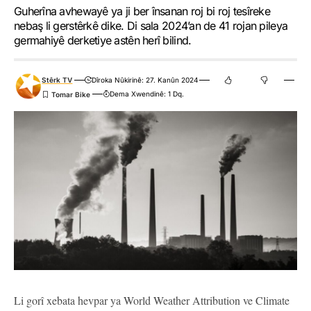
Guherîna avhewayê ya ji ber însanan roj bi roj tesîreke
nebaş li gerstêrkê dike. Di sala 2024’an de 41 rojan pileya
germahiyê derketiye astên herî bilind.
Stêrk TV
Dîroka Nûkirinê: 27. Kanûn 2024
Dema Xwendinê: 1 Dq.
Li gorî xebata hevpar ya World Weather Attribution ve Climate