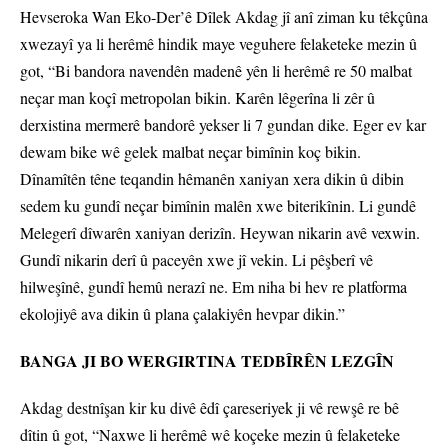
Hevseroka Wan Eko-Der’ê Dîlek Akdag jî anî ziman ku têkçûna
xwezayî ya li herêmê hindik maye veguhere felaketeke mezin û
got, “Bi bandora navendên madenê yên li herêmê re 50 malbat
neçar man koçî metropolan bikin. Karên lêgerîna li zêr û
derxistina mermerê bandorê yekser li 7 gundan dike. Eger ev kar
dewam bike wê gelek malbat neçar bimînin koç bikin.
Dînamîtên têne teqandin hêmanên xaniyan xera dikin û dibin
sedem ku gundî neçar bimînin malên xwe biterikînin. Li gundê
Melegerî dîwarên xaniyan derizîn. Heywan nikarin avê vexwin.
Gundî nikarin derî û paceyên xwe jî vekin. Li pêşberî vê
hilweşînê, gundî hemû nerazî ne. Em niha bi hev re platforma
ekolojiyê ava dikin û plana çalakiyên hevpar dikin.”
BANGA JI BO WERGIRTINA TEDBÎRÊN LEZGÎN
Akdag destnîşan kir ku divê êdî çareseriyek ji vê rewşê re bê
dîtin û got, “Naxwe li herêmê wê koçeke mezin û felaketeke