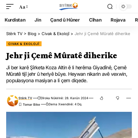
Aa
Kurdistan
Jin
Çand û Hûner
Cîhan
Rojava
R
Stêrk TV
>
Blog
>
Civak & Ekolojî
>
Jehr ji Çemê Mûratê diherike
CIVAK & EKOLOJÎ
Jehr ji Çemê Mûratê diherike
Ji ber karê Şîrketa Koza Altin ê li herêma Giyadînê, Çemê
Mûratê tijî jehr û heriyê bûye. Heywan nikarin avê vexwin,
populasyona masiyan a li çem diqede.
Stêrk TV
Dîroka Nûkirinê: 28. Kanûn 2024
Dema Xwendinê: 4 Dq.