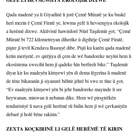
Qada madenê ya li Giyadînê li jorê Çemê Mûratê ye ku baskê
herî mezin ê Çemê Firatê ye, lewma gefê li hevsengiya ekolojîk
a herêmê dixwe. Aktîvîstê hawirdorê Nûrî Taşdemîr got, “Çemê
Mûratê bi 722 kîlometreyan diherike û digihêje Çemê Firatê,
piştre jî tevlî Kendava Basrayê dibe. Piştî ku karên qada madenê
ketin meriyetê, ev qirêjiya di çem de wê bandoreke neyînî hem li
ekosîstema xwecihî hem jî qadeke hîn berfireh bike.” Taşdemîr
diyar kir ku madeyên kîmyewî yên di dema lêgerîna li madenê
de têne bikaranîn ji siyanurê bêhtir jehrê bi xwe re tîne û got,
“Ev madeyên kîmyewî yên bi jehr bandoreke mayinde li ser
heywanan, mirovan û nebatan dike. Hem wê pirsgirêkên
tenduristiyê li nava gelê herêmê rû bidin hem jî wê çavkaniyên
debarê ji holê bêne rakirin.”
ZEXTA KOÇKIRINÊ LI GELÊ HERÊMÊ TÊ KIRIN