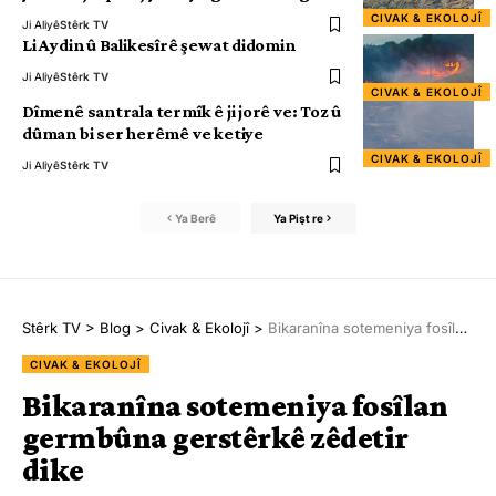
CIVAK & EKOLOJÎ
Ji Aliyê
Stêrk TV
Li Aydin û Balikesîrê şewat didomin
Ji Aliyê
Stêrk TV
CIVAK & EKOLOJÎ
Dîmenê santrala termîk ê ji jorê ve: Toz û
dûman bi ser herêmê ve ketiye
CIVAK & EKOLOJÎ
Ji Aliyê
Stêrk TV
Ya Berê
Ya Pişt re
Stêrk TV
>
Blog
>
Civak & Ekolojî
>
Bikaranîna sotemeniya fosîlan germbûna gerstêrkê zêdetir dike
CIVAK & EKOLOJÎ
Bikaranîna sotemeniya fosîlan
germbûna gerstêrkê zêdetir
dike