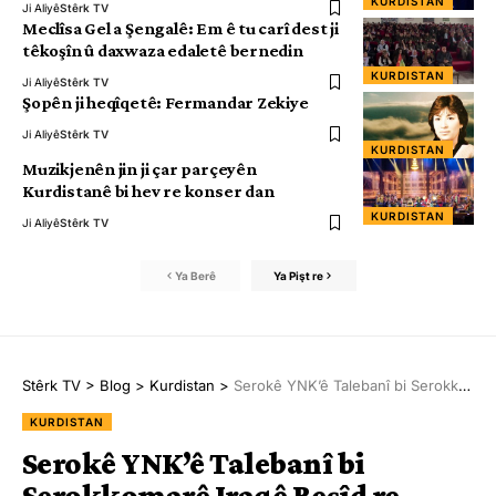
KURDISTAN
Ji Aliyê
Stêrk TV
Meclîsa Gel a Şengalê: Em ê tu carî dest ji
têkoşîn û daxwaza edaletê bernedin
KURDISTAN
Ji Aliyê
Stêrk TV
Şopên ji heqîqetê: Fermandar Zekiye
Ji Aliyê
Stêrk TV
KURDISTAN
Muzikjenên jin ji çar parçeyên
Kurdistanê bi hev re konser dan
KURDISTAN
Ji Aliyê
Stêrk TV
Ya Berê
Ya Pişt re
Stêrk TV
>
Blog
>
Kurdistan
>
Serokê YNK’ê Talebanî bi Serokkomarê Iraqê Reşîd re civiya
KURDISTAN
Serokê YNK’ê Talebanî bi
Serokkomarê Iraqê Reşîd re