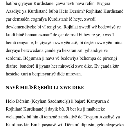
hatibû çiyayên Kurdistanê, çawa tevlî nava refên Tevgera
Azadiyê ya Kurdistanê bûbû Helo Dersim? Rojhilatê Kurdistanê
çar demsalên cografya Kurdistanê lê heye, xwedî
dewlemendiyeke bi vî rengî ye. Rojhilat xwedî wê bedewiyê ye
ku di binê heman ezmanî de çar demsal bi hev re ye, xwedî
hemû rengan e, bi çiyayên xwe yên asê, bi deştên xwe yên mîna
deryayê berxwedana çandê ya hezaran salî gihandiye vê
serdemê. Bêguman ji nava vê bedewiya bêhempa de pirrengî
diafire, bandorê li jiyana her mirovekî xwe dike. Ev çanda kûr
hesteke xurt a berpirsyariyê dide mirovan.
NAVÊ MILÎSÊ ŞEHÎD LI XWE DIKE
Helo Dêrsim (Keyhan Saedmucîşî) li bajarê Kamyaran ê
Rojhilatê Kurdistanê ji dayik bû. Ji ber ku ji malbateke
welatparêz bû hîn di temenê zarokatiyê de Tevgera Azadiyê ya
Kurd nas kir. Em li paşnavê wî ‘Dêrsim’ dipirsin; gelo eleqeyeke