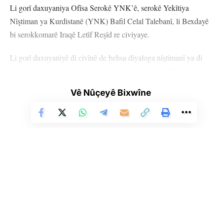
Li gorî daxuyaniya Ofîsa Serokê YNK’ê, serokê Yekîtiya
Nîştiman ya Kurdistanê (YNK) Bafil Celal Talebanî, li Bexdayê
bi serokkomarê Iraqê Letîf Reşîd re civiyaye.
Li gorî daxuyaniyê di civînê de behsa diyaloga nîştimanî ya di
navbera hemû aliyên siyasî, karkirina ji bo xizmeta Herêm û
Iraqê, parastina aramî, ewlekarî û hilbijartina Iraqê hatiye kiriye.
Vê Nûçeyê Bixwîne
Hat ragihandin ku armanca sereke ya hevdîtinê, astengiyên li ber
qanûnan werin rakirin û mafê hemû aliyan were parastin.
HEMÛ BAJAR
YÊN HATINE ÊTÎKETKIRIN
Li Ser Şopa Heqîqetê
Stêrk TV ji sala 2009an ve di warên siyasî, civakî, çandî û hunerî de
weşanê dike. Bi nêrîna azadiya jinê û avakirina civakeke demokratîk,