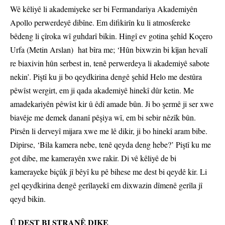
Wê kêliyê li akademiyeke ser bi Fermandariya Akademiyên
Apollo perwerdeyê dibîne. Em difikirîn ku li atmosfereke
bêdeng li çîroka wî guhdarî bikin. Hingî ev gotina şehîd Koçero
Urfa (Metin Arslan) hat bîra me; ‘Hûn bixwzin bi kîjan hevalî
re biaxivin hûn serbest in, tenê perwerdeya li akademiyê sabote
nekin’. Piştî ku ji bo qeydkirina dengê şehîd Helo me destûra
pêwîst wergirt, em ji qada akademiyê hinekî dûr ketin. Me
amadekariyên pêwîst kir û êdî amade bûn. Ji bo şermê ji ser xwe
biavêje me demek dananî pêşiya wî, em bi sebir nêzîk bûn.
Pirsên li derveyî mijara xwe me lê dikir, ji bo hinekî aram bibe.
Dipirse, ‘Bila kamera nebe, tenê qeyda deng hebe?’ Piştî ku me
got dibe, me kamerayên xwe rakir. Di vê kêliyê de bi
kamerayeke biçûk jî bêyî ku pê bihese me dest bi qeydê kir. Li
gel qeydkirina dengê gerîlayekî em dixwazin dîmenê gerîla jî
qeyd bikin.
Û DEST BI STRANÊ DIKE