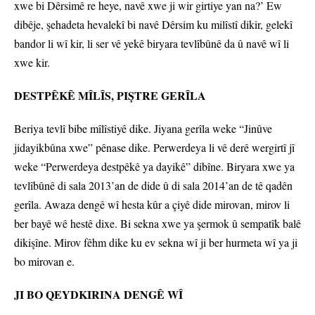
xwe bi Dêrsimê re heye, navê xwe ji wir girtiye yan na?’ Ew
dibêje, şehadeta hevalekî bi navê Dêrsim ku milîstî dikir, gelekî
bandor li wî kir, li ser vê yekê biryara tevlîbûnê da û navê wî li
xwe kir.
DESTPÊKÊ MÎLÎS, PIŞTRE GERÎLA
Beriya tevlî bibe mîlîstiyê dike. Jiyana gerîla weke “Jinûve
jidayikbûna xwe” pênase dike. Perwerdeya li vê derê wergirtî jî
weke “Perwerdeya destpêkê ya dayikê” dibîne. Biryara xwe ya
tevlîbûnê di sala 2013’an de dide û di sala 2014’an de tê qadên
gerîla. Awaza dengê wî hesta kûr a çiyê dide mirovan, mirov li
ber bayê wê hestê dixe. Bi sekna xwe ya şermok û sempatîk balê
dikişîne. Mirov fêhm dike ku ev sekna wî ji ber hurmeta wî ya ji
bo mirovan e.
JI BO QEYDKIRINA DENGÊ WÎ