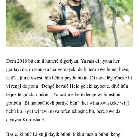
Dem 2018 bû em li hunerê digeriyan. Ya rast di jiyana her
gerîlayî de, di lênûska her gerîlayekî de bi têra xwe huner heye,
lê dîsa jî me xwest, hîn bêhtir peyda bikin. Di nava lêgerîneke bi
vî rengî de gotin “Dengê hevalê Helo gelekî taybet e, divê hûn
teqez lê guhdarî bikin”. Ya rast me berê dengê wî bihîstibû,
gotibûn “Bi malbatî tevlî partiyê bûn”, her wiha xwişkeke wî jî
hebû ku li gel wî tevlî nava refên têkoşînê bû, berê xwe da
çiyayên Kurdistanê.
Baş e, kî bû? Li ku ji dayik bûbû, li kku mezin bûbû, kengî