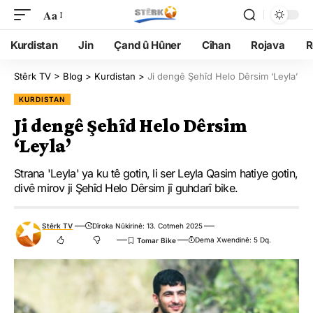
Aa
Kurdistan
Jin
Çand û Hûner
Cîhan
Rojava
R
Stêrk TV
>
Blog
>
Kurdistan
>
Ji dengê Şehîd Helo Dêrsim ‘Leyla’
KURDISTAN
Ji dengê Şehîd Helo Dêrsim
‘Leyla’
Strana 'Leyla' ya ku tê gotin, li ser Leyla Qasim hatiye gotin,
divê mirov ji Şehîd Helo Dêrsim jî guhdarî bike.
Stêrk TV
Dîroka Nûkirinê: 13. Cotmeh 2025
Dema Xwendinê: 5 Dq.