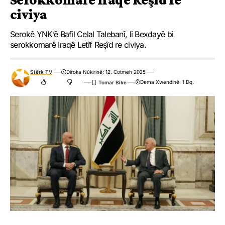
civiya
Serokê YNK’ê Bafil Celal Talebanî, li Bexdayê bi
serokkomarê Iraqê Letîf Reşîd re civiya.
Stêrk TV
Dîroka Nûkirinê: 12. Cotmeh 2025
Dema Xwendinê: 1 Dq.