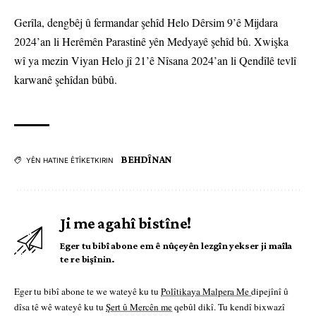
Gerîla, dengbêj û fermandar şehîd Helo Dêrsim 9’ê Mijdara
2024’an li Herêmên Parastinê yên Medyayê şehîd bû. Xwişka
wî ya mezin Viyan Helo jî 21’ê Nîsana 2024’an li Qendîlê tevlî
karwanê şehîdan bûbû.
BEHDÎNAN
YÊN HATINE ÊTÎKETKIRIN
Ji me agahî bistîne!
Eger tu bibî abone em ê nûçeyên lezgîn yekser ji maîla
te re bişînin.
Eger tu bibî abone te we wateyê ku tu
Polîtikaya Malpera Me
dipejînî û
dîsa tê wê wateyê ku tu
Şert û Mercên me
qebûl dikî. Tu kendî bixwazî