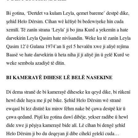
Bi gotina, ‘Dertdet va kulam Leyla, qemet bareme’ destpê dike,
şehîd Helo Dêrsim. Cîhan wê kêliyê bi bedewiyeke hîn cuda
xemilî. Tê zanîn strana ‘Leyla’ ji bo jina Kurd a yekemîn a hate
darvekirin Leyla Qasim hate nivîsandin. Weke ku tê zanîn Leyla
Qasim 12’ê Gulana 1974’an li gel 5 hevalên xwe ji aliyê rejîma
Baasê ve hate darvekirin û heta niha jî ji aliyê jin û gelê Kurd ve
weke sembola azadiyê tê dîtin.
BI KAMERAYÊ DIHESE LÊ BELÊ NASEKINE
Di dema stranê de bi kamerayê diheseke ku qeyd dike, bi rûkenî
hewl dide haya me jî pê bike. Şehîd Helo Dêrsim wê stranê
ewqasî bi lez distirê ku mirov fêhm nake bê çawa destpê kir û
çawa qedand. Piştî ku gotina dawî dibêje, yekser radibe û hewl
dide xwe ji pêşiya kamerayê bide alî. Lê cîhan bi dengê şehîd
Helo Dêrsim ji bo du deqeyan jî dibe cihekî gelekî cuda…