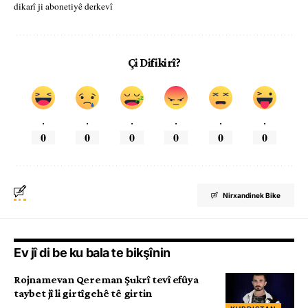
dikarî ji abonetiyê derkevî
Çi Difikirî?
.
.
.
.
.
.
0
0
0
0
0
0
Nirxandinek Bike
Ev jî di be ku bala te bikşînin
Rojnamevan Qereman Şukrî tevî efûya
taybet jî li girtîgehê tê girtin