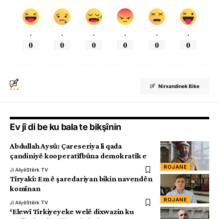
.
.
.
.
.
.
0
0
0
0
0
0
Nirxandinek Bike
Ev jî di be ku bala te bikşînin
Abdullah Aysû: Çareseriya li qada
çandiniyê kooperatîfbûna demokratîk e
ROJANE
Ji Aliyê
Stêrk TV
Tîryakî: Em ê şaredariyan bikin navendên
komînan
ROJANE
Ji Aliyê
Stêrk TV
‘Elewî Tirkiyeyeke welê dixwazin ku