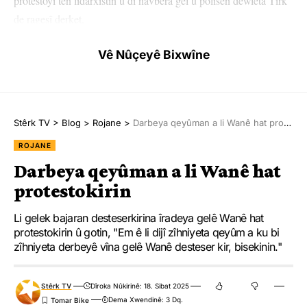
protestoyî tên lidarxistin û di navbera gel û polîsên dewleta Tirk
de rageşî derket.
Bi taybet li taxên Xaçort, Şebaniye, Yunîplîk û Seyît Fehîm
Vê Nûçeyê Bixwîne
Arvasî û li gelek cihên din çalakiyên protestoyî berdewam dikin
û polîsên Tirk bi ava bişid, xaz û guleyên plastîk êrîşî
çalakvanan dike.
Stêrk TV
>
Blog
>
Rojane
>
Darbeya qeyûman a li Wanê hat protestokirin
Çalakvanên ku li gelek taxan agir vêxistîne û fîşekên hewayî
ROJANE
berdidin, dirûşmeyên ‘’Qeyûmê talanker bicehime’’ berz dikin.
Darbeya qeyûman a li Wanê hat
protestokirin
Berxwedana li taxan berdewam dike.
Li gelek bajaran desteserkirina îradeya gelê Wanê hat
protestokirin û gotin, "Em ê li dijî zîhniyeta qeyûm a ku bi
zîhniyeta derbeyê vîna gelê Wanê desteser kir, bisekinin."
WAN
Stêrk TV
Dîroka Nûkirinê: 18. Sibat 2025
YÊN HATINE ÊTÎKETKIRIN
Dema Xwendinê: 3 Dq.