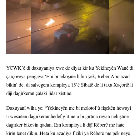
YCWK’ê di daxuyaniya xwe de diyar kir ku Yekîneyên Wanê di
çarçoveya pêngava ‘Em bi têkoşînê bibin yek, Rêber Apo azad
bikin’ de, di salvegera komploya 15’ê Sibatê de li taxa Xaçortê li
dijî dagirkeran çalakî lidar xistine.
Daxuyanî wiha ye: “Yekîneyên me bi molotof û fîşekên hewayî
li wesaîtên dagirkeran hedef girtine û bi girtina rêyan nehiştine
dagirker bikevin qadan. Em komploya li dijî Rêberê me hate
kirin lenet dikin. Heta ku azadiya fîzîkî ya Rêberê me pêk neyê