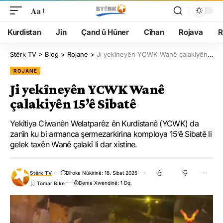
Aa
Kurdistan
Jin
Çand û Hûner
Cîhan
Rojava
R
Stêrk TV
>
Blog
>
Rojane
>
Ji yekîneyên YCWK Wanê çalakiyên 15’ê Sibatê
ROJANE
Ji yekîneyên YCWK Wanê
çalakiyên 15’ê Sibatê
Yekîtiya Ciwanên Welatparêz ên Kurdistanê (YCWK) da
zanîn ku bi armanca şermezarkirina komploya 15’ê Sibatê li
gelek taxên Wanê çalakî li dar xistine.
Stêrk TV
Dîroka Nûkirinê: 18. Sibat 2025
Dema Xwendinê: 1 Dq.