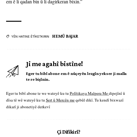
em ê li qadan bin û li dagirkeran bixin.”
HEMÛ BAJAR
YÊN HATINE ÊTÎKETKIRIN
Ji me agahî bistîne!
Eger tu bibî abone em ê nûçeyên lezgîn yekser ji maîla
te re bişînin.
Eger tu bibî abone te we wateyê ku tu
Polîtikaya Malpera Me
dipejînî û
dîsa tê wê wateyê ku tu
Şert û Mercên me
qebûl dikî. Tu kendî bixwazî
dikarî ji abonetiyê derkevî
Çi Difikirî?