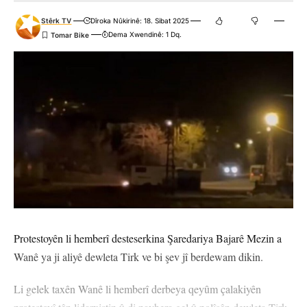
Stêrk TV
Dîroka Nûkirinê: 18. Sibat 2025
Dema Xwendinê: 1 Dq.
Protestoyên li hemberî desteserkina Şaredariya Bajarê Mezin a
Wanê ya ji aliyê dewleta Tirk ve bi şev jî berdewam dikin.
Li gelek taxên Wanê li hemberî derbeya qeyûm çalakiyên