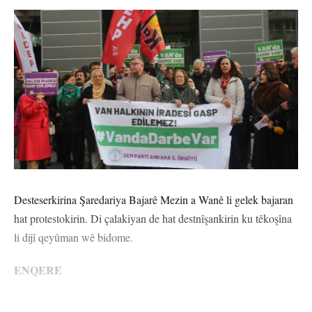
Ji me agahî bistîne!
Eger tu bibî abone em ê nûçeyên lezgîn yekser ji maîla
te re bişînin.
Eger tu bibî abone te we wateyê ku tu
Polîtikaya Malpera Me
dipejînî û
dîsa tê wê wateyê ku tu
Şert û Mercên me
qebûl dikî. Tu kendî bixwazî
dikarî ji abonetiyê derkevî
Çi Difikirî?
Desteserkirina Şaredariya Bajarê Mezin a Wanê li gelek bajaran
hat protestokirin. Di çalakiyan de hat destnîşankirin ku têkoşîna
li dijî qeyûman wê bidome.
.
.
.
.
.
.
ENQERE
0
0
0
0
0
0
Partiya Wekhevî û Demokrasiyê ya Gelan (DEM Partî) a