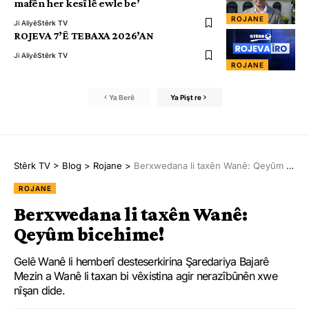
mafên her kesî lê ewle be’
ROJANE
Ji Aliyê
Stêrk TV
ROJEVA 7’Ê TEBAXA 2026’AN
Ji Aliyê
Stêrk TV
ROJANE
Ya Berê
Ya Pişt re
Stêrk TV
>
Blog
>
Rojane
>
Berxwedana li taxên Wanê: Qeyûm bicehime!
ROJANE
Berxwedana li taxên Wanê:
Qeyûm bicehime!
Gelê Wanê li hemberî desteserkirina Şaredariya Bajarê
Mezin a Wanê li taxan bi vêxistina agir nerazîbûnên xwe
nîşan dide.