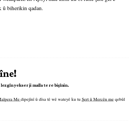
k û biherikin qadan.
îne!
ezgîn yekser ji maîla te re bişînin.
 Malpera Me
dipejînî û dîsa tê wê wateyê ku tu
Şert û Mercên me
qebûl