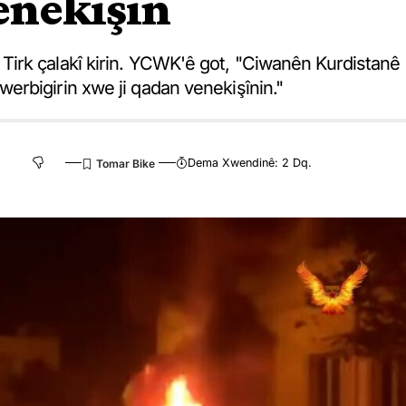
enekişin
irk çalakî kirin. YCWK'ê got, "Ciwanên Kurdistanê
rbigirin xwe ji qadan venekişînin."
Dema Xwendinê: 2 Dq.