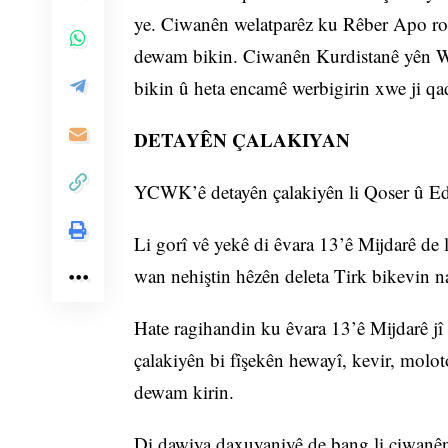
ye. Ciwanên welatparêz ku Rêber Apo rola
dewam bikin. Ciwanên Kurdistanê yên W
bikin û heta encamê werbigirin xwe ji qa
DETAYÊN ÇALAKIYAN
YCWK’ê detayên çalakiyên li Qoser û Ede
Li gorî vê yekê di êvara 13’ê Mijdarê de l
wan nehiştin hêzên deleta Tirk bikevin n
Hate ragihandin ku êvara 13’ê Mijdarê jî l
çalakiyên bi fîşekên hewayî, kevir, molot
dewam kirin.
Di dawiya daxuyaniyê de bang li ciwanên 