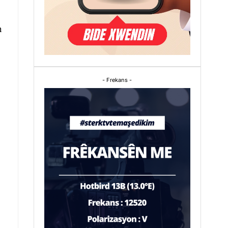
n
- Frekans -