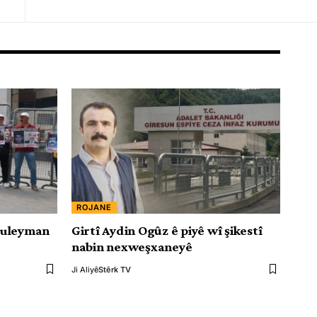
ROJANE
Suleyman
Girtî Aydin Ogûz ê piyê wî şikestî
nabin nexweşxaneyê
Ji Aliyê
Stêrk TV