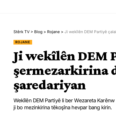
Stêrk TV
>
Blog
>
Rojane
>
Ji wekîlên DEM Partiyê çala
ROJANE
Ji wekîlên DEM P
şermezarkirina d
şaredariyan
Wekîlên DEM Partiyê li ber Wezareta Karênw H
ji bo mezinkirina têkoşîna hevpar bang kirin.