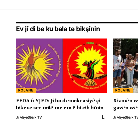
Ev jî di be ku bala te bikşînin
ROJANE
ROJANE
FEDA û YJED: Ji bo demokrasiyê çi
Xizmên w
bikeve ser milê me em ê bi cih bînin
gavên wêr
Ji Aliyê
Stêrk TV
Ji Aliyê
Stêrk T