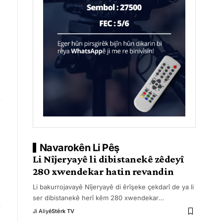
Navarokên Li Pêş
Li Nîjeryayê li dibistanekê zêdeyî
280 xwendekar hatin revandin
Li bakurrojavayê Nîjeryayê di êrîşeke çekdarî de ya li
ser dibistanekê herî kêm 280 xwendekar
…
Ji Aliyê
Stêrk TV