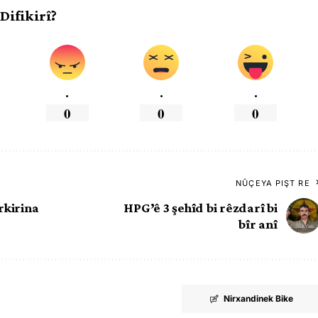
 Difikirî?
.
.
.
0
0
0
NÛÇEYA PIŞT RE
rkirina
HPG’ê 3 şehîd bi rêzdarî bi
bîr anî
Nirxandinek Bike