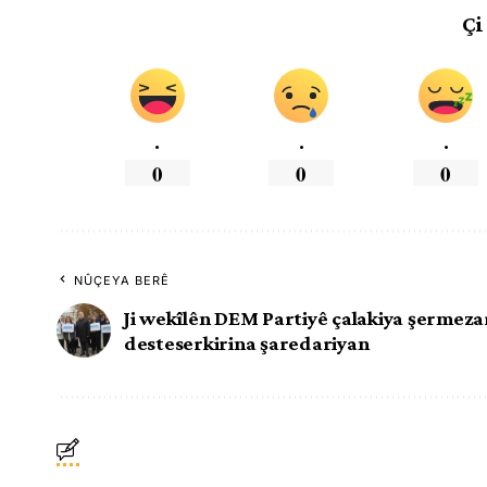
Çi
.
.
.
0
0
0
NÛÇEYA BERÊ
Ji wekîlên DEM Partiyê çalakiya şermeza
desteserkirina şaredariyan