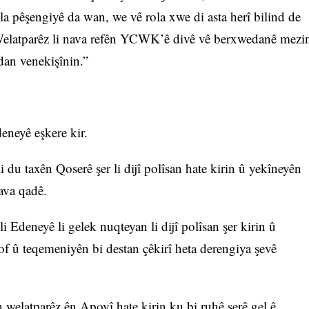
 pêşengiyê da wan, we vê rola xwe di asta herî bilind de
elatparêz li nava refên YCWK’ê divê vê berxwedanê mezi
dan venekişînin.”
neyê eşkere kir.
i du taxên Qoserê şer li dijî polîsan hate kirin û yekîneyên
ava qadê.
i Edeneyê li gelek nuqteyan li dijî polîsan şer kirin û
of û teqemeniyên bi destan çêkirî heta derengiya şevê
welatparêz ên Apoyî hate kirin ku bi ruhê şerê gel ê