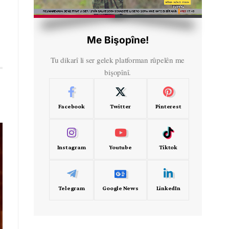
HD
00:30
Me Bişopîne!
Tu dikarî li ser gelek platforman rûpelên me
bişopînî.
Facebook
Twitter
Pinterest
Instagram
Youtube
Tiktok
Telegram
Google News
LinkedIn