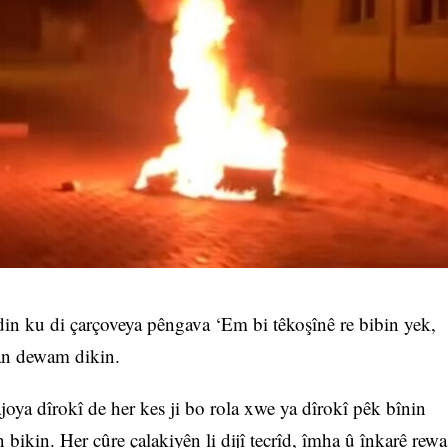
n ku di çarçoveya pêngava ‘Em bi têkoşînê re bibin yek,
an dewam dikin.
oya dîrokî de her kes ji bo rola xwe ya dîrokî pêk bînin
bikin. Her cûre çalakiyên li dijî tecrîd, îmha û înkarê rewa