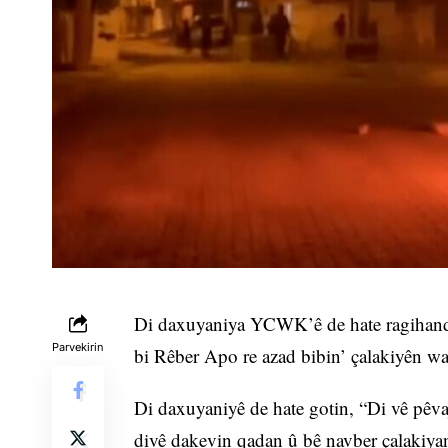
Di daxuyaniya YCWK’ê de hate ragihandi
Parvekirin
bi Rêber Apo re azad bibin’ çalakiyên w
Di daxuyaniyê de hate gotin, “Di vê pêvaj
divê dakevin qadan û bê navber çalakiyan 