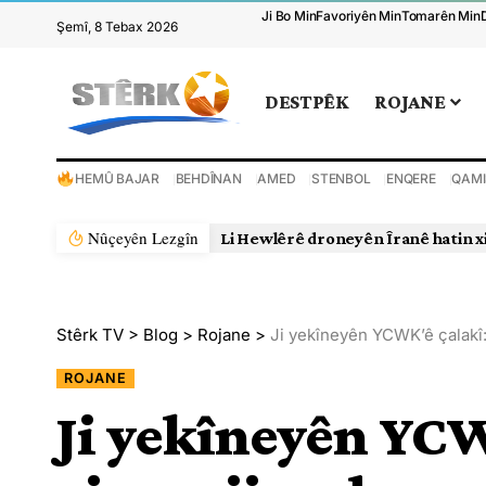
Ji Bo Min
Favoriyên Min
Tomarên Min
Şemî, 8 Tebax 2026
DESTPÊK
ROJANE
HEMÛ BAJAR
BEHDÎNAN
AMED
STENBOL
ENQERE
QAMI
Nûçeyên Lezgîn
Li Hewlêrê droneyên Îranê hatin x
Stêrk TV
>
Blog
>
Rojane
>
Ji yekîneyên YCWK’ê çalakî:
ROJANE
Ji yekîneyên YCW