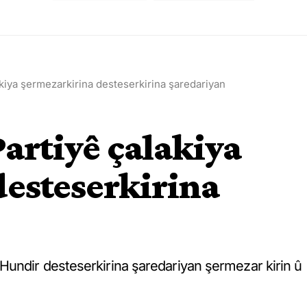
kiya şermezarkirina desteserkirina şaredariyan
artiyê çalakiya
esteserkirina
undir desteserkirina şaredariyan şermezar kirin û