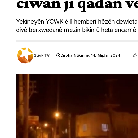
ciwan ji qadan v
Yekîneyên YCWK'ê li hemberî hêzên dewleta T
divê berxwedanê mezin bikin û heta encamê we
Stêrk TV
Dîroka Nûkirinê: 14. Mijdar 2024