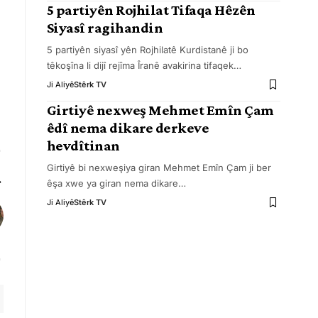
5 partiyên Rojhilat Tifaqa Hêzên
Siyasî ragihandin
5 partiyên siyasî yên Rojhilatê Kurdistanê ji bo
têkoşîna li dijî rejîma Îranê avakirina tifaqek
…
Ji Aliyê
Stêrk TV
Girtiyê nexweş Mehmet Emîn Çam
êdî nema dikare derkeve
hevdîtinan
Girtiyê bi nexweşiya giran Mehmet Emîn Çam ji ber
êşa xwe ya giran nema dikare
…
Ji Aliyê
Stêrk TV