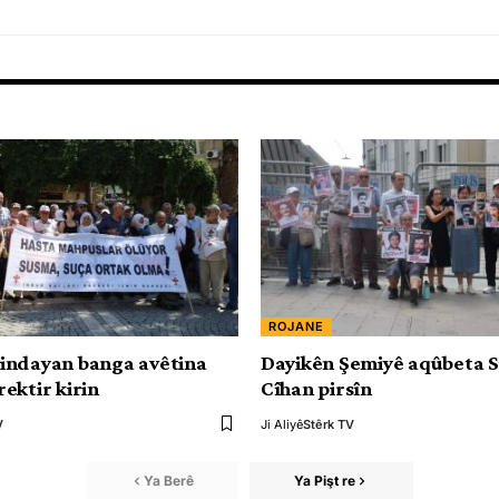
ROJANE
indayan banga avêtina
Dayikên Şemiyê aqûbeta 
ektir kirin
Cîhan pirsîn
V
Ji Aliyê
Stêrk TV
Ya Berê
Ya Pişt re