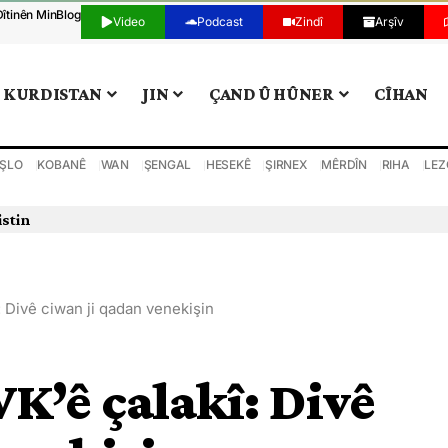
Dîtinên Min
Blog
Video
Podcast
Zindî
Arşîv
KURDISTAN
JIN
ÇAND Û HÛNER
CÎHAN
ŞLO
KOBANÊ
WAN
ŞENGAL
HESEKÊ
ŞIRNEX
MÊRDÎN
RIHA
LEZ
istin
 Divê ciwan ji qadan venekişin
K’ê çalakî: Divê