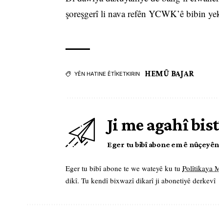
şoreşgerî li nava refên YCWK’ê bibin ye
HEMÛ BAJAR
YÊN HATINE ÊTÎKETKIRIN
Ji me agahî bist
Eger tu bibî abone em ê nûçeyên l
Eger tu bibî abone te we wateyê ku tu
Polîtikaya
dikî. Tu kendî bixwazî dikarî ji abonetiyê derkevî