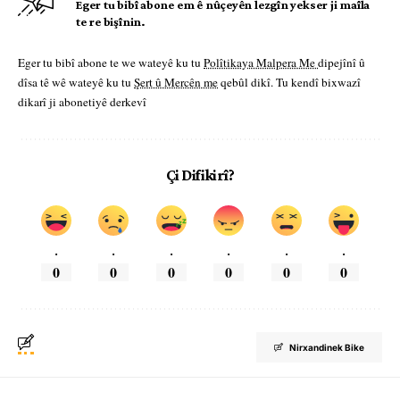
Eger tu bibî abone em ê nûçeyên lezgîn yekser ji maîla
te re bişînin.
Eger tu bibî abone te we wateyê ku tu
Polîtikaya Malpera Me
dipejînî û
dîsa tê wê wateyê ku tu
Şert û Mercên me
qebûl dikî. Tu kendî bixwazî
dikarî ji abonetiyê derkevî
Çi Difikirî?
.
.
.
.
.
.
0
0
0
0
0
0
Nirxandinek Bike