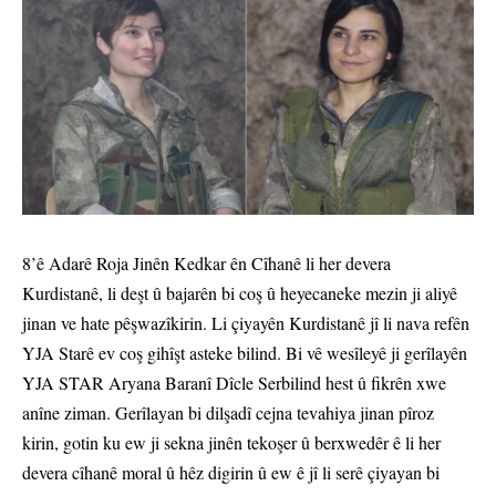
8’ê Adarê Roja Jinên Kedkar ên Cîhanê li her devera
Kurdistanê, li deşt û bajarên bi coş û heyecaneke mezin ji aliyê
jinan ve hate pêşwazîkirin. Li çiyayên Kurdistanê jî li nava refên
YJA Starê ev coş gihîşt asteke bilind. Bi vê wesîleyê ji gerîlayên
YJA STAR Aryana Baranî Dîcle Serbilind hest û fikrên xwe
anîne ziman. Gerîlayan bi dilşadî cejna tevahiya jinan pîroz
kirin, gotin ku ew ji sekna jinên tekoşer û berxwedêr ê li her
devera cîhanê moral û hêz digirin û ew ê jî li serê çiyayan bi