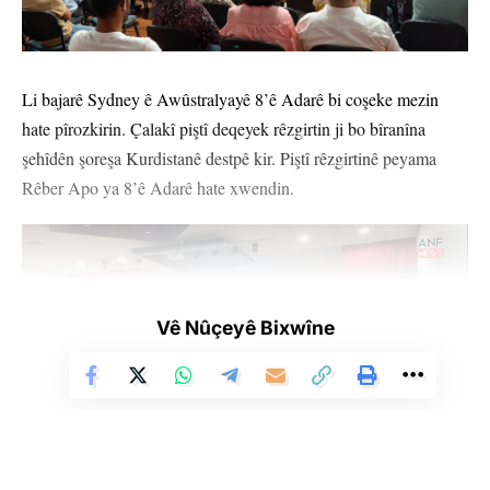
Li bajarê Sydney ê Awûstralyayê 8’ê Adarê bi coşeke mezin
hate pîrozkirin. Çalakî piştî deqeyek rêzgirtin ji bo bîranîna
şehîdên şoreşa Kurdistanê destpê kir. Piştî rêzgirtinê peyama
Rêber Apo ya 8’ê Adarê hate xwendin.
Vê Nûçeyê Bixwîne