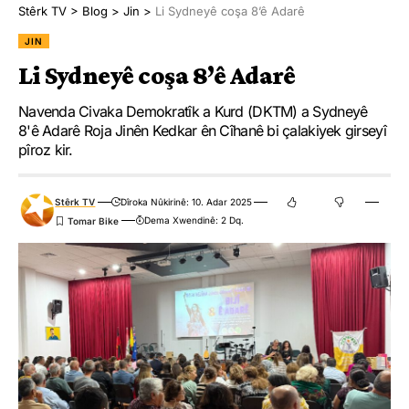
Stêrk TV
>
Blog
>
Jin
>
Li Sydneyê coşa 8’ê Adarê
JIN
Li Sydneyê coşa 8’ê Adarê
Navenda Civaka Demokratîk a Kurd (DKTM) a Sydneyê
8'ê Adarê Roja Jinên Kedkar ên Cîhanê bi çalakiyek girseyî
pîroz kir.
Stêrk TV
Dîroka Nûkirinê: 10. Adar 2025
Dema Xwendinê: 2 Dq.