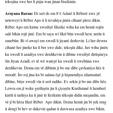
tekoşîna xwe her li pişta wan jinan bisekinin.
Arayana Baran:
Di serî de em 8’ê Adarê li Rêberê xwe yê
neteweyî li Rêber Apo û li tevahiya jinên cîhanê pîroz dikin.
Rêber Apo em kirine xwediyê fikreke wiha ku em hemû rojên
salê bikin rojê jinê. Em bi saya wî fikrî bûn xwedî hest, nerîn û
zanebûn. Bi vî awayî em xwedî li jiyanê derkevin. Li her devera
cîhanê her jineke ku li ber xwe dide, tekoşîn dike, her wiha jinên
ku xwedî li azadiya xwe derdikevin û dibine xwediyê dirûşmeya
Jin Jiyan Azadî, ev tê wê wateyê ku xwedî li xwebûna xwe
derdikevin. Dema em vê dibînin ji bo me dibe çavkaniya hêz û
moralê. Îro roj jina ku bi salana êşê ji hişmendiya zilamsalarî
dibîne, bûye xwedî vîn û serî radike. Ev sekin ji bo me dibe hêz.
Lewra em jî weke gerîlayên jin li çiyayên Kurdistanê li hemberî
kirêtî û tarîtiya ku li jinê tê ferzkirin têkoşîn didin meşandin, em
vê jî bi hêza fikrê Rêber Apo dikin. Dema hemû jin bi yek reng
û dengî bi hev re dakevin qadan û daxwaza azadiya xwe bikin,