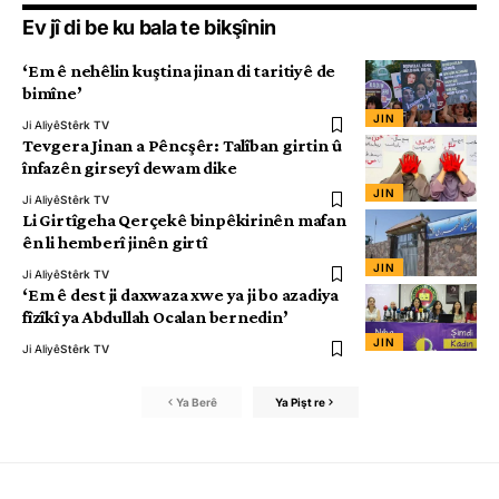
Ev jî di be ku bala te bikşînin
‘Em ê nehêlin kuştina jinan di taritiyê de
bimîne’
JIN
Ji Aliyê
Stêrk TV
Tevgera Jinan a Pêncşêr: Talîban girtin û
înfazên girseyî dewam dike
JIN
Ji Aliyê
Stêrk TV
Li Girtîgeha Qerçekê binpêkirinên mafan
ên li hemberî jinên girtî
JIN
Ji Aliyê
Stêrk TV
‘Em ê dest ji daxwaza xwe ya ji bo azadiya
fîzîkî ya Abdullah Ocalan bernedin’
JIN
Ji Aliyê
Stêrk TV
Ya Berê
Ya Pişt re