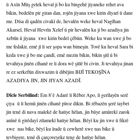
û Axîn Mûş gelek heval ji bo ku bingehê jiyaneke rehet ava
bikin, bedelên pir giran dan, rojên jiyana xwe kirin diyarî û dane
me. Dîsa di qadên civakî de, hevalên weke heval Nagîhan
Akarsel, Heval Hevrîn Xelef û pir hevalên ku ji bo azadiya jin
xebtîn û jiyana xwe kirin bedel çêbûn. Weke ku wan xwe ji bo
me fedakir, emê jî li ser şopa wan bimeşin. Tovê ku heval Sara bi
keda xwe ji bo me çandî, emê mezin bikin, bikin şitl û bi
tevahiya jinên cîhanê re li dora wê şitlê bi civin. Ji tevahiya jinan
re ez serkeftin dixwazim û dibêjim BIJÎ TEKOŞÎNA
AZADIYA JIN, JIN JIYAN AZADÎ.
Dîcle Serbilind:
Em 8’ê Adarê li Rêber Apo, li gerîlayên serê
çiya û li hemû jinên cîhanê pîroz dikin. Bi rêbazên şerê taybet
jin tenê di nava malekê de hatiye hêlan, jin bûye amûrekî zarok
anînê û girêdayî zilamekî hatiye hêlan. Bêyî ku jin xwe û fikrê
xwe nas bike, bêyî ku îrade û cewherê xwe nas bike û
tevbigere, tenê di çarçoveyeke teng de hatiye hêlan.