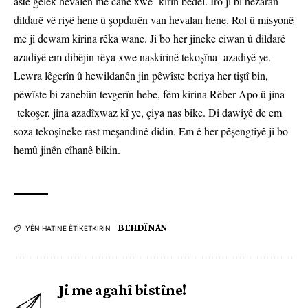
astê gelek hevalên me canê xwe kirin bedel. Îro jî bi hezaran
dildarê vê riyê hene û şopdarên van hevalan hene. Rol û misyonê
me jî dewam kirina rêka wane. Ji bo her jineke ciwan û dildarê
azadiyê em dibêjin rêya xwe naskirinê tekoşîna azadiyê ye.
Lewra lêgerîn û hewildanên jin pêwîste beriya her tiştî bin,
pêwîste bi zanebûn tevgerîn hebe, fêm kirina Rêber Apo û jina
tekoşer, jina azadîxwaz kî ye, çiya nas bike. Di dawiyê de em
soza tekoşîneke rast meşandinê didin. Em ê her pêşengtiyê ji bo
hemû jinên cîhanê bikin.
BEHDÎNAN
YÊN HATINE ÊTÎKETKIRIN
Ji me agahî bistîne!