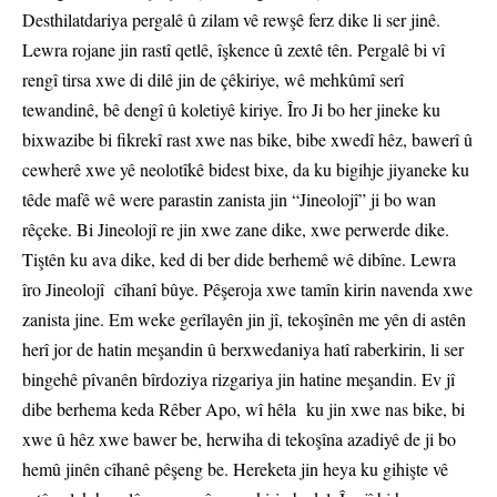
Desthilatdariya pergalê û zilam vê rewşê ferz dike li ser jinê.
Lewra rojane jin rastî qetlê, îşkence û zextê tên. Pergalê bi vî
rengî tirsa xwe di dilê jin de çêkiriye, wê mehkûmî serî
tewandinê, bê dengî û koletiyê kiriye. Îro Ji bo her jineke ku
bixwazibe bi fikrekî rast xwe nas bike, bibe xwedî hêz, bawerî û
cewherê xwe yê neolotîkê bidest bixe, da ku bigihje jiyaneke ku
têde mafê wê were parastin zanista jin “Jineolojî” ji bo wan
rêçeke. Bi Jineolojî re jin xwe zane dike, xwe perwerde dike.
Tiştên ku ava dike, ked di ber dide berhemê wê dibîne. Lewra
îro Jineolojî cîhanî bûye. Pêşeroja xwe tamîn kirin navenda xwe
zanista jine. Em weke gerîlayên jin jî, tekoşînên me yên di astên
herî jor de hatin meşandin û berxwedaniya hatî raberkirin, li ser
bingehê pîvanên bîrdoziya rizgariya jin hatine meşandin. Ev jî
dibe berhema keda Rêber Apo, wî hêla ku jin xwe nas bike, bi
xwe û hêz xwe bawer be, herwiha di tekoşîna azadiyê de ji bo
hemû jinên cîhanê pêşeng be. Hereketa jin heya ku gihişte vê