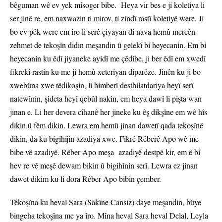
bêguman wê ev yek misoger bibe. Heya vir bes e ji koletiya li
ser jinê re, em naxwazin ti mirov, ti zindî rastî koletiyê were. Ji
bo ev pêk were em îro li serê çiyayan di nava hemû mercên
zehmet de tekoşîn didin meşandin û gelekî bi heyecanin. Em bi
heyecanin ku êdî jiyaneke ayidî me çêdibe, ji ber êdî em xwedî
fikrekî rastin ku me ji hemû xeteriyan diparêze. Jinên ku ji bo
xwebûna xwe têdikoşin, li himberî desthilatdariya heyî serî
natewînin, şîdeta heyî qebûl nakin, em heya dawî li pişta wan
jinan e. Li her devera cîhanê her jineke ku êş dikşîne em wê hîs
dikin û fêm dikin. Lewra em hemû jinan dawetî qada tekoşînê
dikin, da ku bigihijin azadiya xwe. Fikrê Rêberê Apo wê me
bibe vê azadiyê. Rêber Apo meşa azadiyê destpê kir, em ê bi
hev re vê meşê dewam bikin û bigihînin serî. Lewra ez jinan
dawet dikim ku li dora Rêber Apo bibin çember.
Têkoşîna ku heval Sara (Sakîne Cansiz) daye meşandin, bûye
bingeha tekoşîna me ya îro. Mîna heval Sara heval Delal, Leyla