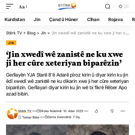
Aa
Kurdistan
Jin
Çand û Hûner
Cîhan
Rojava
R
Stêrk TV
>
Blog
>
Jin
>
‘Jin xwedî wê zanistê ne ku xwe ji her cûre xeteriyan biparêzin’
JIN
‘Jin xwedî wê zanistê ne ku xwe
ji her cûre xeteriyan biparêzin’
Gerîlayên YJA Starê 8'ê Adarê pîroz kirin û diyar kirin ku jin
êdî xwedî wê zanistê ne ku dikarin xwe ji her cûre xeteriyan
biparêzin. Gerîlayan diyar kirin ku jin wê bi fikrê Rêber Apo
azad bibin.
Stêrk TV
Dîroka Nûkirinê: 10. Adar 2025
Dema Xwendinê: 7 Dq.