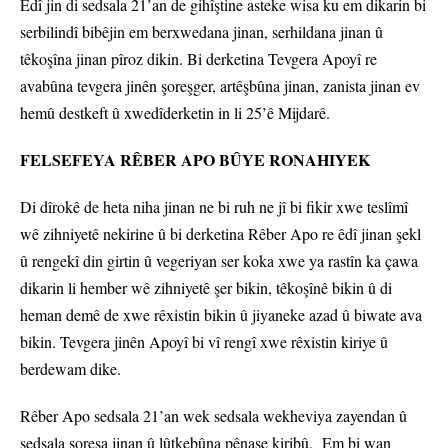
Êdî jin di sedsala 21’an de gihîştine asteke wisa ku em dikarin bi
serbilindî bibêjin em berxwedana jinan, serhildana jinan û
têkoşîna jinan pîroz dikin. Bi derketina Tevgera Apoyî re
avabûna tevgera jinên şoreşger, artêşbûna jinan, zanista jinan ev
hemû destkeft û xwedîderketin in li 25’ê Mijdarê.
FELSEFEYA RÊBER APO BÛYE RONAHIYEK
Di dîrokê de heta niha jinan ne bi ruh ne jî bi fikir xwe teslîmî
wê zihniyetê nekirine û bi derketina Rêber Apo re êdî jinan şekl
û rengekî din girtin û vegeriyan ser koka xwe ya rastîn ka çawa
dikarin li hember wê zihniyetê şer bikin, têkoşînê bikin û di
heman demê de xwe rêxistin bikin û jiyaneke azad û biwate ava
bikin. Tevgera jinên Apoyî bi vî rengî xwe rêxistin kiriye û
berdewam dike.
Rêber Apo sedsala 21’an wek sedsala wekheviya zayendan û
sedsala şoreşa jinan û lûtkebûna pênase kiribû. Em bi wan