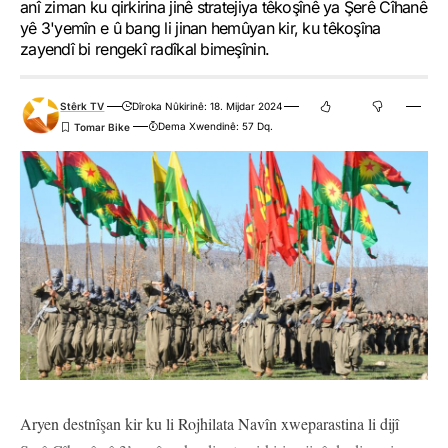
anî ziman ku qirkirina jinê stratejiya têkoşînê ya Şerê Cîhanê
yê 3'yemîn e û bang li jinan hemûyan kir, ku têkoşîna
zayendî bi rengekî radîkal bimeşînin.
Stêrk TV
Dîroka Nûkirinê: 18. Mijdar 2024
Dema Xwendinê: 57 Dq.
Aryen destnîşan kir ku li Rojhilata Navîn xweparastina li dijî