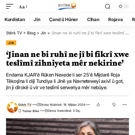
Aa
Kurdistan
Jin
Çand û Hûner
Cîhan
Rojava
R
Stêrk TV
>
Blog
>
Jin
>
‘Jinan ne bi ruhî ne jî bi fikrî xwe teslîmî zihniyeta mêr nekirine’
JIN
‘Jinan ne bi ruhî ne jî bi fikrî xwe
teslîmî zihniyeta mêr nekirine’
Endama KJAR'ê Rûken Nexede li ser 25'ê Mijdarê Roja
Têkoşîna li dijî Tundiya li Jinê ya Navneteweyî axivî û got,
jin ji dîrokê û vir ve teslîmî serweriya mêr nebûye.
Stêrk TV
Dîroka Nûkirinê: 18. Mijdar 2024
Dema Xwendinê: 5 Dq.