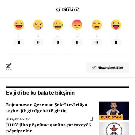
Çi Difikirî?
.
.
.
.
.
.
0
0
0
0
0
0
Nirxandinek Bike
Ev jî di be ku bala te bikşînin
Rojnamevan Qereman Şukrî tevî efûya
taybet jî li girtîgehê tê girtin
KURDISTAN
Ji Aliyê
Stêrk TV
ÎHD’ê ji bo pêşnûme qanûna çarçoveyê 7
pêşniyar kir