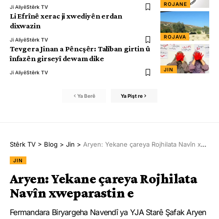
ROJANE
Ji Aliyê
Stêrk TV
Li Efrînê xerac ji xwediyên erdan
dixwazin
ROJAVA
Ji Aliyê
Stêrk TV
Tevgera Jinan a Pêncşêr: Talîban girtin û
înfazên girseyî dewam dike
JIN
Ji Aliyê
Stêrk TV
Ya Berê
Ya Pişt re
Stêrk TV
>
Blog
>
Jin
>
Aryen: Yekane çareya Rojhilata Navîn xweparastin e
JIN
Aryen: Yekane çareya Rojhilata
Navîn xweparastin e
Fermandara Biryargeha Navendî ya YJA Starê Şafak Aryen