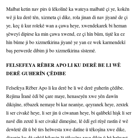
Malbat ketin nav pirs û lêkolînê ka wateya malbatê çi ye, kokên
wê ji ku derê tên, xizmeta çi dike, rola jinan di nav jiyanê de çi
ye, keç û kur rolekê wan a çawa heye, xwendekarek bi heman
şêweyî dipirse ka min çawa xwend, ez çi hîn bûm, tiştê ku ez
hîn bûme ji bo xizmetkirina jiyanê ye yan ez wek karmendekî
baş perwerde dibim ji bo xizmetkirina sîstemê.
FELSEFEYA RÊBER APO LI KU DERÊ BE LI WÊ
DERÊ GUHERÎN ÇÊDIBE
Felsefeya Rêber Apo li ku derê be li wê derê guherîn çêdibe.
Rejîma Îranê êdî bê çare maye, henaseyên xwe yên dawîn
dikişîne, rêbazek nemaye bi kar neaniye, qeyranek heye, zextek
li ser civakê heye, li ser jin û ciwanan heye, bi qalibekî hişk li ser
navê dîn zextê li ser civakê dimeşîne, lê êdî gel rûyê rastîn ê wê
dewletê dît û bê tirs helwesta xwe datîne û têkoşîna xwe dike,
dizanin ku dê şehîd bikevin lê têkoşîna xwe dikin û bê helwest