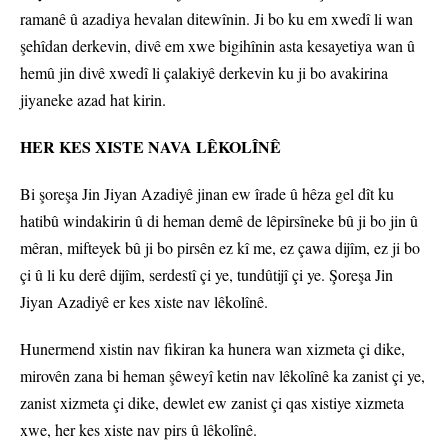
ramanê û azadiya hevalan ditewînin. Ji bo ku em xwedî li wan
şehîdan derkevin, divê em xwe bigihînin asta kesayetiya wan û
hemû jin divê xwedî li çalakiyê derkevin ku ji bo avakirina
jiyaneke azad hat kirin.
HER KES XISTE NAVA LÊKOLÎNÊ
Bi şoreşa Jin Jiyan Azadiyê jinan ew îrade û hêza gel dît ku
hatibû windakirin û di heman demê de lêpirsîneke bû ji bo jin û
mêran, mifteyek bû ji bo pirsên ez kî me, ez çawa dijîm, ez ji bo
çi û li ku derê dijîm, serdestî çi ye, tundûtijî çi ye. Şoreşa Jin
Jiyan Azadiyê er kes xiste nav lêkolînê.
Hunermend xistin nav fikiran ka hunera wan xizmeta çi dike,
mirovên zana bi heman şêweyî ketin nav lêkolînê ka zanist çi ye,
zanist xizmeta çi dike, dewlet ew zanist çi qas xistiye xizmeta
xwe, her kes xiste nav pirs û lêkolînê.