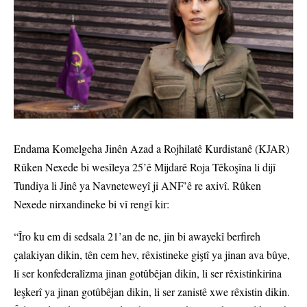
Endama Komelgeha Jinên Azad a Rojhilatê Kurdistanê (KJAR)
Rûken Nexede bi wesîleya 25’ê Mijdarê Roja Têkoşîna li dijî
Tundiya li Jinê ya Navneteweyî ji ANF’ê re axivî. Rûken
Nexede nirxandineke bi vî rengî kir:
“Îro ku em di sedsala 21’an de ne, jin bi awayekî berfireh
çalakiyan dikin, tên cem hev, rêxistineke giştî ya jinan ava bûye,
li ser konfederalîzma jinan gotûbêjan dikin, li ser rêxistinkirina
leşkerî ya jinan gotûbêjan dikin, li ser zanistê xwe rêxistin dikin.