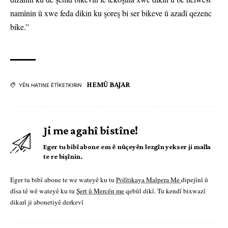
namînin û xwe feda dikin ku şoreş bi ser bikeve û azadî qezenc
bike.”
HEMÛ BAJAR
YÊN HATINE ÊTÎKETKIRIN
Ji me agahî bistîne!
Eger tu bibî abone em ê nûçeyên lezgîn yekser ji maîla
te re bişînin.
Eger tu bibî abone te we wateyê ku tu
Polîtikaya Malpera Me
dipejînî û
dîsa tê wê wateyê ku tu
Şert û Mercên me
qebûl dikî. Tu kendî bixwazî
dikarî ji abonetiyê derkevî