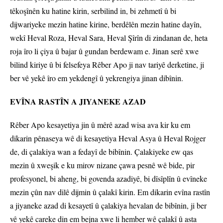
têkoşînên ku hatine kirin, serbilind in, bi zehmetî û bi
dijwariyeke mezin hatine kirine, berdêlên mezin hatine dayîn,
wekî Heval Roza, Heval Sara, Heval Şîrîn di zindanan de, heta
roja îro li çiya û bajar û gundan berdewam e. Jinan serê xwe
bilind kiriye û bi felsefeya Rêber Apo ji nav tariyê derketine, ji
ber vê yekê îro em yekdengî û yekrengiya jinan dibînin.
EVÎNA RASTÎN A JIYANEKE AZAD
Rêber Apo kesayetiya jin û mêrê azad wisa ava kir ku em
dikarin pênaseya wê di kesayetiya Heval Asya û Heval Rojger
de, di çalakiya wan a fedayî de bibînin. Çalakiyeke ew qas
mezin û xweşik e ku mirov nizane çawa pesnê wê bide, pir
profesyonel, bi aheng, bi govenda azadiyê, bi dîsîplîn û evîneke
mezin çûn nav dilê dijmin û çalakî kirin. Em dikarin evîna rastîn
a jiyaneke azad di kesayetî û çalakiya hevalan de bibînin, ji ber
vê yekê careke din em bejna xwe li hember wê çalakî û asta