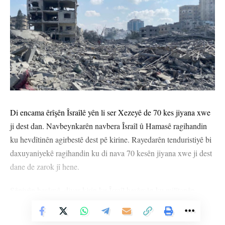
Di encama êrîşên Îsraîlê yên li ser Xezeyê de 70 kes jiyana xwe
ji dest dan. Navbeynkarên navbera Îsraîl û Hamasê ragihandin
ku hevdîtinên agirbestê dest pê kirine. Rayedarên tenduristiyê bi
daxuyaniyekê ragihandin ku di nava 70 kesên jiyana xwe ji dest
dane de zarok jî hene.
Şêniyên herêmê, diyar kirin ku Îsraîl herêmên ku milîtanên
Hamasê lê nebin jî bombe dike û sivîlan dikuje. Artêşa Îsraîlê jî
Vê Nûçeyê Bixwîne
îdîa kir ku yên hedef hatine girtin “kesên di çalakiyên terorê de