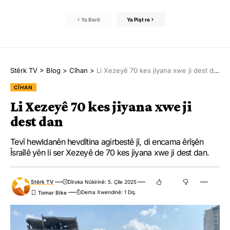
Ya Berê
Ya Pişt re
Stêrk TV
>
Blog
>
Cîhan
>
Li Xezeyê 70 kes jiyana xwe ji dest dan
CÎHAN
Li Xezeyê 70 kes jiyana xwe ji
dest dan
Tevî hewldanên hevdîtina agirbestê jî, di encama êrîşên
Îsraîlê yên li ser Xezeyê de 70 kes jiyana xwe ji dest dan.
Stêrk TV
Dîroka Nûkirinê: 5. Çile 2025
Dema Xwendinê: 1 Dq.