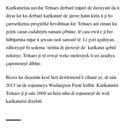
Karîkaturîsta navdar Telnaes derbarê mijarê de daxuyanî da û
diyar kir ku derbarê karîkaturê de şîrove hatin kirin û ji bo
çareserkirina pirsgirêkê hevdîtinan kir. Telnaes anî ziman ku
gelek caran cudahiyên ramanî çêbûne, lê cara ewil e ji ber
hilbijartina mijar û şexsan rastî sansurê tê. Li gorî agahiyan,
edîtoryayê bi sedema ‘nêrîna di şîroveyê de’ karîkatur qebûl
nekiriye. Telnaes jî vê rewşê weke metirsiyek li ser azadiya
çapemeniyê dibîne.
Bezos ku duyemîn kesê herî dewlemend ê cîhanê ye, di sala
2013’an de rojnameya Washington Postê kirîbû. Karîkaturîst
Telnaes jî ji sala 2008’an heta niha di rojnameyê de wek
karîkaturîst dixebitî.