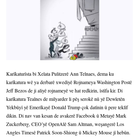
Karîkaturîsta bi Xelata Pulitzerê Ann Telnaes, dema ku
karîkatura wê ya derbarê xwediyê Rojnameya Washington Postê
Jeff Bezos de ji aliyê rojnameyê ve hat redkirin, îstîfa kir. Di
karîkatura Tealnes de milyarder li pêş serokê nû yê Dewletên
Yekbûyî yê Emerîkayê Donald Trump çok datînin û pere teklîf
dikin. Di nav van kesan de avakerê Facebook û Metayê Mark
Zuckerberg, CEO’yê OpenAlê Sam Altman, weşangerê Los
Angles Timesê Patrick Soon-Shiong û Mickey Mouse jî hebûn.