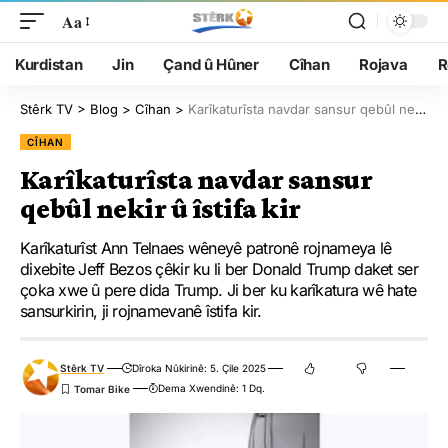
Aa
Kurdistan
Jin
Çand û Hûner
Cîhan
Rojava
R
Stêrk TV
>
Blog
>
Cîhan
>
Karîkaturîsta navdar sansur qebûl nekir û îstifa kir
CÎHAN
Karîkaturîsta navdar sansur
qebûl nekir û îstifa kir
Karîkaturîst Ann Telnaes wêneyê patronê rojnameya lê
dixebite Jeff Bezos çêkir ku li ber Donald Trump daket ser
çoka xwe û pere dida Trump. Ji ber ku karîkatura wê hate
sansurkirin, ji rojnamevanê îstifa kir.
Stêrk TV
Dîroka Nûkirinê: 5. Çile 2025
Dema Xwendinê: 1 Dq.