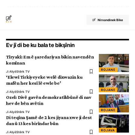
Nirxandinek Bike
Ev jî di be ku bala te bikşînin
Tîryakî: Em ê şaredariyan bikin navendên
komînan
ROJANE
Ji Aliyê
Stêrk TV
‘Elewî Tirkiyeyeke welê dixwazin ku
mafên her kesî lê ewle be’
ROJANE
Ji Aliyê
Stêrk TV
Ozel: Divê gavên demokratîkbûnê di nav
hev de bên avêtin
ROJANE
Ji Aliyê
Stêrk TV
Di teqîna Şamê de 2 kes jiyana xwe ji dest
dan û 13 kes birîndar bûn
ROJAVA
Ji Aliyê
Stêrk TV