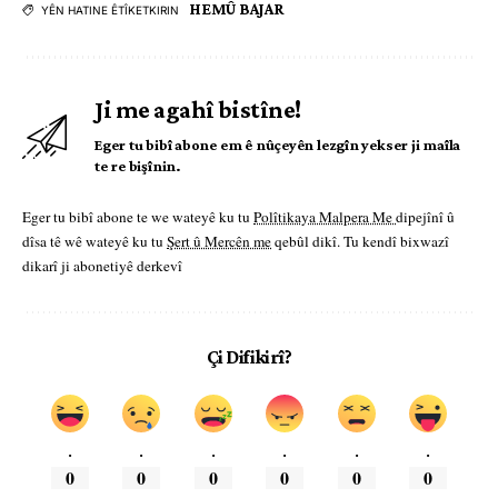
HEMÛ BAJAR
YÊN HATINE ÊTÎKETKIRIN
Ji me agahî bistîne!
Eger tu bibî abone em ê nûçeyên lezgîn yekser ji maîla
te re bişînin.
Eger tu bibî abone te we wateyê ku tu
Polîtikaya Malpera Me
dipejînî û
dîsa tê wê wateyê ku tu
Şert û Mercên me
qebûl dikî. Tu kendî bixwazî
dikarî ji abonetiyê derkevî
Çi Difikirî?
.
.
.
.
.
.
0
0
0
0
0
0