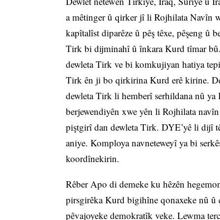
Dewlet netewên Tirkiye, Iraq, Sûriye û Îr
a mêtinger û qirker jî li Rojhilata Navîn
kapîtalîst diparêze û pêş têxe, pêşeng û b
Tirk bi dijminahî û înkara Kurd tîmar bû. 
dewleta Tirk ve bi komkujiyan hatiya tepi
Tirk ên ji bo qirkirina Kurd erê kirine.
dewleta Tirk li hemberî serhildana nû ya 
berjewendiyên xwe yên li Rojhilata navîn 
piştgirî dan dewleta Tirk. DYE’yê li dij
aniye. Komploya navneteweyî ya bi serkêş
koordînekirin.
Rêber Apo di demeke ku hêzên hegemonîk 
pirsgirêka Kurd bigihîne qonaxeke nû û çar
pêvajoyeke demokratîk veke. Lewma tercî