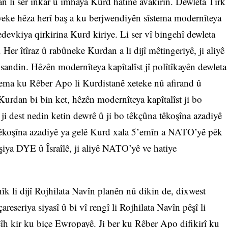
an li ser înkar û îmhaya Kurd hatine avakirin. Dewleta Tirk
 weke hêza herî baş a ku berjwendiyên sîstema modernîteya
edevkiya qirkirina Kurd kiriye. Li ser vî bingehî dewleta
Her îtîraz û rabûneke Kurdan a li dijî mêtingeriyê, ji aliyê
sandin. Hêzên modernîteya kapîtalîst jî polîtîkayên dewleta
 Dema ku Rêber Apo li Kurdistanê xeteke nû afirand û
Kurdan bi bin ket, hêzên modernîteya kapîtalîst ji bo
ji dest nedin ketin dewrê û ji bo têkçûna têkoşîna azadiyê
î têkoşîna azadiyê ya gelê Kurd xala 5’emîn a NATO’yê pêk
iya DYE û Îsraîlê, ji aliyê NATO’yê ve hatiye
li dijî Rojhilata Navîn planên nû dikin de, dixwest
eseriya siyasî û bi vî rengî li Rojhilata Navîn pêşî li
h kir ku biçe Ewropayê. Ji ber ku Rêber Apo difikirî ku