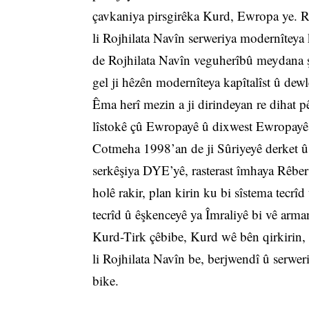
çavkaniya pirsgirêka Kurd, Ewropa ye. Ras
li Rojhilata Navîn serweriya modernîteya 
de Rojhilata Navîn veguherîbû meydana ş
gel ji hêzên modernîteya kapîtalîst û de
Êma herî mezin a ji dirindeyan re dihat p
lîstokê çû Ewropayê û dixwest Ewropayê 
Cotmeha 1998’an de ji Sûriyeyê derket 
serkêşiya DYE’yê, rasterast îmhaya Rêbe
holê rakir, plan kirin ku bi sîstema tecrî
tecrîd û êşkenceyê ya Îmraliyê bi vê arm
Kurd-Tirk çêbibe, Kurd wê bên qirkirin, T
li Rojhilata Navîn be, berjwendî û serwer
bike.