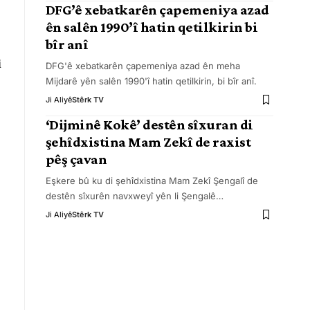
DFG’ê xebatkarên çapemeniya azad
ên salên 1990’î hatin qetilkirin bi
bîr anî
i
DFG'ê xebatkarên çapemeniya azad ên meha
Mijdarê yên salên 1990'î hatin qetilkirin, bi bîr anî.
Ji Aliyê
Stêrk TV
‘Dijminê Kokê’ destên sîxuran di
şehîdxistina Mam Zekî de raxist
pêş çavan
Eşkere bû ku di şehîdxistina Mam Zekî Şengalî de
destên sîxurên navxweyî yên li Şengalê
…
Ji Aliyê
Stêrk TV