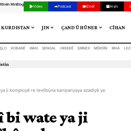
Dîtinên Min
Blog
Video
Podcast
Zindî
Arşîv
KURDISTAN
JIN
ÇAND Û HÛNER
CÎHAN
ŞLO
KOBANÊ
WAN
ŞENGAL
HESEKÊ
ŞIRNEX
MÊRDÎN
RIHA
LEZ
istin
 ya ji komployê re tevlîbûna kampanyaya azadiyê ye
 bi wate ya ji