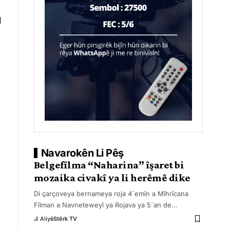
d
Navarokên Li Pêş
Belgefîlma “Naharina” îşaret bi
mozaika civakî ya li herêmê dike
Di çarçoveya bernameya roja 4ˊemîn a Mîhrîcana
Fîlman a Navneteweyî ya Rojava ya 5ˊan de
…
Ji Aliyê
Stêrk TV