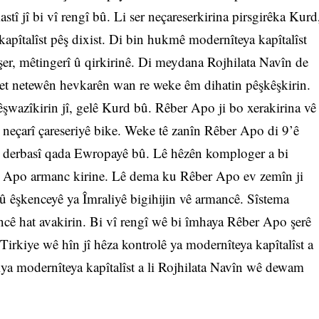
tî jî bi vî rengî bû. Li ser neçareserkirina pirsgirêka Kurd
kapîtalîst pêş dixist. Di bin hukmê modernîteya kapîtalîst
er, mêtingerî û qirkirinê. Di meydana Rojhilata Navîn de
wlet netewên hevkarên wan re weke êm dihatin pêşkêşkirin.
êşwazîkirin jî, gelê Kurd bû. Rêber Apo ji bo xerakirina vê
neçarî çareseriyê bike. Weke tê zanîn Rêber Apo di 9’ê
û derbasî qada Ewropayê bû. Lê hêzên komploger a bi
r Apo armanc kirine. Lê dema ku Rêber Apo ev zemîn ji
d û êşkenceyê ya Îmraliyê bigihijin vê armancê. Sîstema
ancê hat avakirin. Bi vî rengî wê bi îmhaya Rêber Apo şerê
irkiye wê hîn jî hêza kontrolê ya modernîteya kapîtalîst a
iya modernîteya kapîtalîst a li Rojhilata Navîn wê dewam