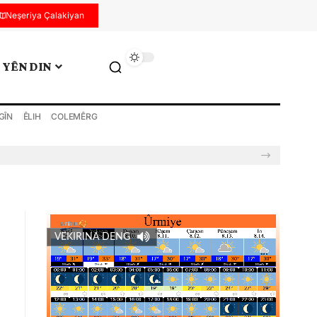
Neşeriya Çalakiyan
YÊN DIN
GÎN
ÊLIH
COLEMÊRG
VEKIRINA DENG