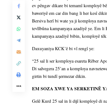
ev pêngav dikare bi temamî komployê bêen
baweriyê em car din bang li her kesî diki
Bersiva herî bi wate ya ji komploya navn
tevlîbûna kampanyaya azadiyê ye. Em li Ba
kampanyaya azadiyê bibin, komployê têk b
Daxuyaniya KCK’ê bi vî rengî ye:
“25 sal li ser komploya esareta Rêber Ap
Di salvegera 25’an a komploya navnetew
girtin bi tundî şermezar dikin.
EM SOZA XWE YA SERKETINÊ YA
Gelê Kurd 25 sal in li dijî komployê di n