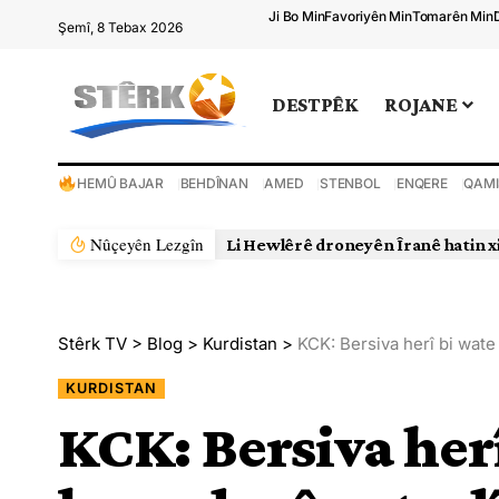
Ji Bo Min
Favoriyên Min
Tomarên Min
Şemî, 8 Tebax 2026
DESTPÊK
ROJANE
HEMÛ BAJAR
BEHDÎNAN
AMED
STENBOL
ENQERE
QAMI
Nûçeyên Lezgîn
Li Hewlêrê droneyên Îranê hatin x
Stêrk TV
>
Blog
>
Kurdistan
>
KCK: Bersiva herî bi wate
KURDISTAN
KCK: Bersiva herî