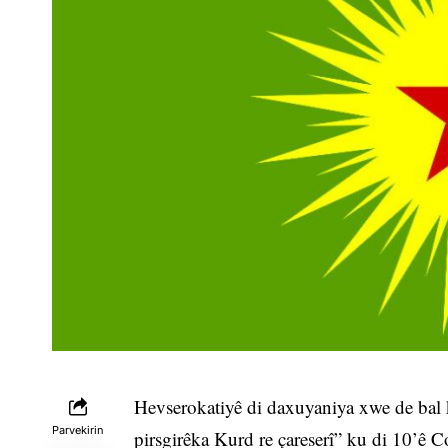
Hevserokatiyê di daxuyaniya xwe de bal k
Parvekirin
pirsgirêka Kurd re çareserî” ku di 10’ê 