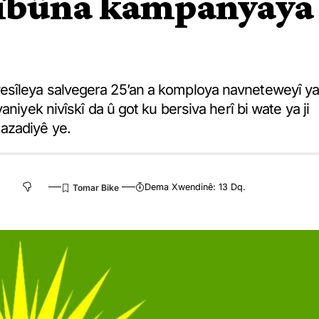
lîbûna kampanyaya
esîleya salvegera 25’an a komploya navneteweyî y
niyek nivîskî da û got ku bersiva herî bi wate ya ji
azadiyê ye.
Dema Xwendinê: 13 Dq.