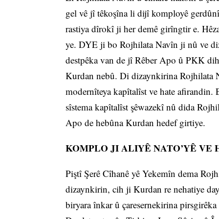
gel vê jî têkoşîna li dijî komployê gerd
rastiya dîrokî ji her demê girîngtir e. 
ye. DYE ji bo Rojhilata Navîn ji nû ve di
destpêka van de jî Rêber Apo û PKK dihat
Kurdan nebû. Di dizaynkirina Rojhilata 
modernîteya kapîtalîst ve hate afirandin.
sîstema kapîtalîst şêwazekî nû dida Rojhil
Apo de hebûna Kurdan hedef girtiye.
KOMPLO JI ALIYÊ NATO’YÊ VE
Piştî Şerê Cîhanê yê Yekemîn dema Rojhil
dizaynkirin, cih ji Kurdan re nehatiye day
biryara înkar û çaresernekirina pirsgirêka