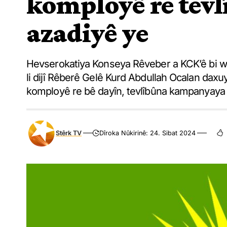
komployê re tev
azadiyê ye
Hevserokatiya Konseya Rêveber a KCK’ê bi w
li dijî Rêberê Gelê Kurd Abdullah Ocalan daxuya
komployê re bê dayîn, tevlîbûna kampanyaya 
Stêrk TV
Dîroka Nûkirinê: 24. Sibat 2024