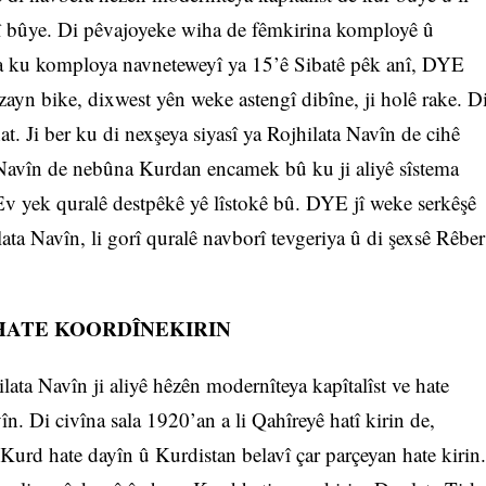
ûnî bûye. Di pêvajoyeke wiha de fêmkirina komployê û
Hêza ku komploya navneteweyî ya 15’ê Sibatê pêk anî, DYE
zayn bike, dixwest yên weke astengî dibîne, ji holê rake. D
. Ji ber ku di nexşeya siyasî ya Rojhilata Navîn de cihê
Navîn de nebûna Kurdan encamek bû ku ji aliyê sîstema
 Ev yek quralê destpêkê yê lîstokê bû. DYE jî weke serkêşê
ata Navîn, li gorî quralê navborî tevgeriya û di şexsê Rêber
 HATE KOORDÎNEKIRIN
ata Navîn ji aliyê hêzên modernîteya kapîtalîst ve hate
în. Di civîna sala 1920’an a li Qahîreyê hatî kirin de,
 Kurd hate dayîn û Kurdistan belavî çar parçeyan hate kirin.