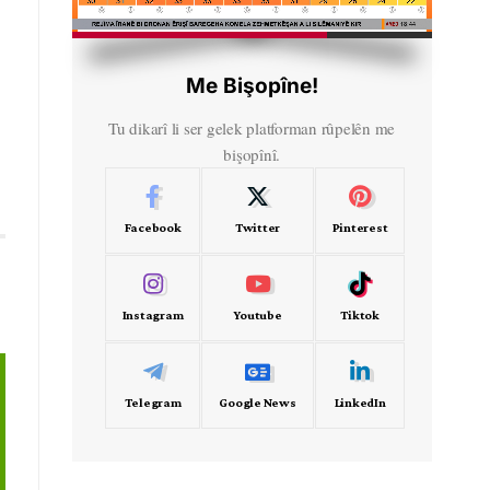
HD
00:58
Me Bişopîne!
Tu dikarî li ser gelek platforman rûpelên me
a
bişopînî.
Facebook
Twitter
Pinterest
Instagram
Youtube
Tiktok
Telegram
Google News
LinkedIn