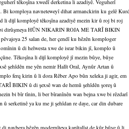
guherî têkoşîna xwedî derketina li azadiyê. Veguherî
d. Bi komploya navneteweyî dihat armanckirin ku gelê Kur
rd li dijî komployê têkoşîna azadiyê mezin kir û roj bi roj
oşîn bi dirûşmeya HÛN NIKARIN ROJA ME TARÎ BIKIN
a pêvajoya 25 salan de, her çendî ku hêzên komploger
domînin û di helwesta xwe de israr bikin jî, komplo û
çûne. Têkoşîna li dijî komployê jî mezin bûye, bûye
exsê şehîdên me yên nemir Halît Oral, Aynûr Artan û
mplo ferq kirin û li dora Rêber Apo bûn xeleka ji agir, em
Î BIKIN û di şexsê wan de hemû şehîdên şoreş û
zin bi bîr tînin, li ber bîranînên wan bejna xwe bi rêzdarî
n û serketinê ya ku me ji şehîdan re daye, car din dubare
 di navbera hêzên modernîteya kapîtalîst de kûr bûye û li