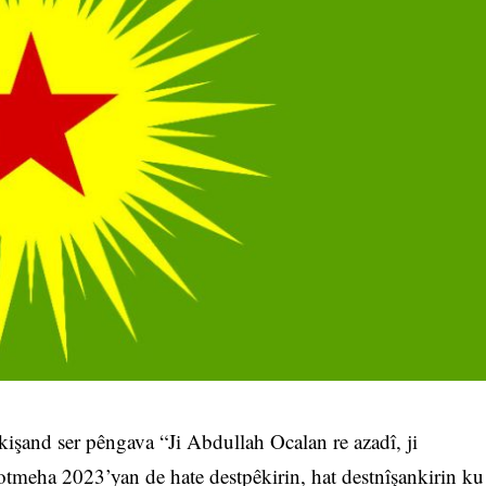
işand ser pêngava “Ji Abdullah Ocalan re azadî, ji
Cotmeha 2023’yan de hate destpêkirin, hat destnîşankirin ku