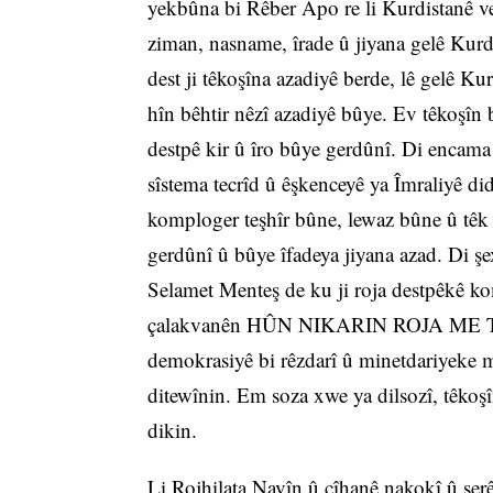
yekbûna bi Rêber Apo re li Kurdistanê ve
ziman, nasname, îrade û jiyana gelê Kur
dest ji têkoşîna azadiyê berde, lê gelê Ku
hîn bêhtir nêzî azadiyê bûye. Ev têk
destpê kir û îro bûye gerdûnî. Di encam
sîstema tecrîd û êşkenceyê ya Îmraliyê di
komploger teşhîr bûne, lewaz bûne û têk 
gerdûnî û bûye îfadeya jiyana azad. Di ş
Selamet Menteş de ku ji roja destpêkê ko
çalakvanên HÛN NIKARIN ROJA ME TAR
demokrasiyê bi rêzdarî û minetdariyeke me
ditewînin. Em soza xwe ya dilsozî, têkoşî
dikin.
Li Rojhilata Navîn û cîhanê nakokî û şerê