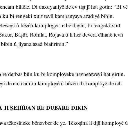
cam bihêle. Di daxuyaniyê de ev tişt jî hat gotin: “Bi vê
n ku bi rengekî xurt tevlî kampanyaya azadiyê bibin.
eteweyî û hêzên komploger re bê dayîn, bi rengekî xurt
kur, Başûr, Rohilat, Rojava û li her devera cîhanê tevlî
ibin û jiyana azad biafirînin.”
o re derbas bûn ku bi komployeke navneteweyî hat girtin.
eyî de em car din komployê û hêzên di komployê de cih
 JI ŞEHÎDAN RE DUBARE DIKIN
ava têkoşîneke bênavber de ye. Têkoşîna li dijî komployê û