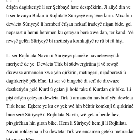
êrîşên dagirkeriyê li ser Şehbayê hate destpêkirin. Ji aliyê din ve
li ser tevaiya Bakur û Rojhilatê Sûriyeyê êrîş têne kirin. Mixabin
dewleta Sûriyeyê li hemberî êrîşan nekarî îradeyê nîşan bide, gel
neparast û hemû herêmên ku çeteyan berê xwe dan, terikand. Vê
rewşê gelên Sûriyeyê bi metirsiya komkujiyê re rû bi rû hişt.
Li ser Rojhilata Navîn û Sûriyeyê planeke navneteweyî di
meriyetê de ye. Dewleta Tirk bi sûdwergirtina ji vê rewşê
dixwaze armancên xwe yên qirkirin, mêtingerî, nijadperestî û
dagirkeriyê pêk bîne. Li ser vê bingehê di serî de dixwaze
destketiyên gelê Kurd û gelan ji holê rake û Kurdan qir bike. Li
pişt êrîşên çeteyan dewleta Tirk û armancên navborî yên dewleta
Tirk hene. Eşkere ye ku ev yek wê hîn bêhtir komkujî û qirkirinê
bîne serê Sûriyeyê û Rojhilata Navîn, wê gelan berde hev,
pirsgirêkan hîn giran bike. Hem li Sûriyeyê hem jî li Rojhilata
Navîn roldayina ji bo dewleta Tirk wê encamên gelekî metirsîdar
bi xwe re bîne.