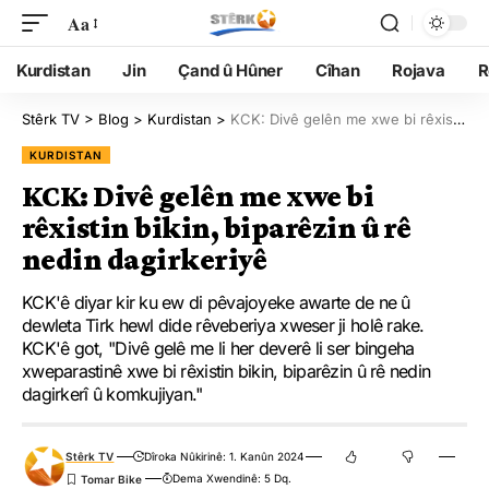
Aa
Kurdistan
Jin
Çand û Hûner
Cîhan
Rojava
R
Stêrk TV
>
Blog
>
Kurdistan
>
KCK: Divê gelên me xwe bi rêxistin bikin, biparêzin û rê nedin dagirkeriyê
KURDISTAN
KCK: Divê gelên me xwe bi
rêxistin bikin, biparêzin û rê
nedin dagirkeriyê
KCK'ê diyar kir ku ew di pêvajoyeke awarte de ne û
dewleta Tirk hewl dide rêveberiya xweser ji holê rake.
KCK'ê got, "Divê gelê me li her deverê li ser bingeha
xweparastinê xwe bi rêxistin bikin, biparêzin û rê nedin
dagirkerî û komkujiyan."
Stêrk TV
Dîroka Nûkirinê: 1. Kanûn 2024
Dema Xwendinê: 5 Dq.