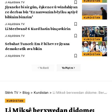
KURDISTAN
Ji Aliyê
Stêrk TV
Jiyaneke bi sirgûn, êşkence û windahiyan
re derbas bû: ‘Ez naxwazim bêyî ku aştiyê
bibînim bimrim’
KURDISTAN
Ji Aliyê
Stêrk TV
Li Merîwanê 6 Kurd hatin binçavkirin
Ji Aliyê
Stêrk TV
KURDISTAN
Sebahat Tuncel: Em ê bi hev re jiyana
demokratîk ava bikin
KURDISTAN
Ji Aliyê
Stêrk TV
Ya Berê
Ya Pişt re
Stêrk TV
>
Blog
>
Kurdistan
>
Li Miksê berxwedan didome: Berxwedan jiyan e
KURDISTAN
Li Miksê berxwedan didome: