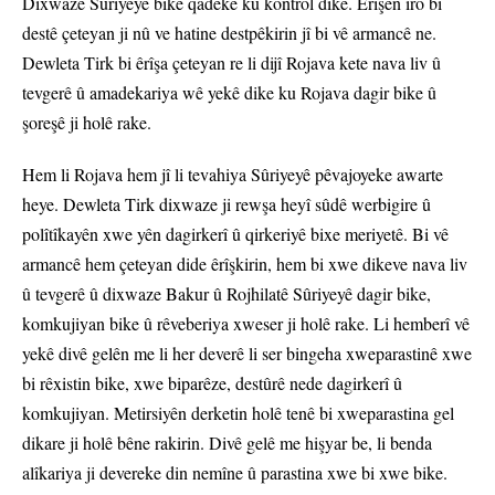
Dixwaze Sûriyeyê bike qadeke ku kontrol dike. Êrîşên îro bi
destê çeteyan ji nû ve hatine destpêkirin jî bi vê armancê ne.
Dewleta Tirk bi êrîşa çeteyan re li dijî Rojava kete nava liv û
tevgerê û amadekariya wê yekê dike ku Rojava dagir bike û
şoreşê ji holê rake.
Hem li Rojava hem jî li tevahiya Sûriyeyê pêvajoyeke awarte
heye. Dewleta Tirk dixwaze ji rewşa heyî sûdê werbigire û
polîtîkayên xwe yên dagirkerî û qirkeriyê bixe meriyetê. Bi vê
armancê hem çeteyan dide êrîşkirin, hem bi xwe dikeve nava liv
û tevgerê û dixwaze Bakur û Rojhilatê Sûriyeyê dagir bike,
komkujiyan bike û rêveberiya xweser ji holê rake. Li hemberî vê
yekê divê gelên me li her deverê li ser bingeha xweparastinê xwe
bi rêxistin bike, xwe biparêze, destûrê nede dagirkerî û
komkujiyan. Metirsiyên derketin holê tenê bi xweparastina gel
dikare ji holê bêne rakirin. Divê gelê me hişyar be, li benda
alîkariya ji devereke din nemîne û parastina xwe bi xwe bike.