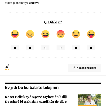
dikarî ji abonetiyê derkevî
Çi Difikirî?
.
.
.
.
.
.
0
0
0
0
0
0
Nirxandinek Bike
Ev jî di be ku bala te bikşînin
Kete: Polîtîkayên şerê taybet ên li dijî
Dersimê bi qirkirina çandî kûrtir dibe