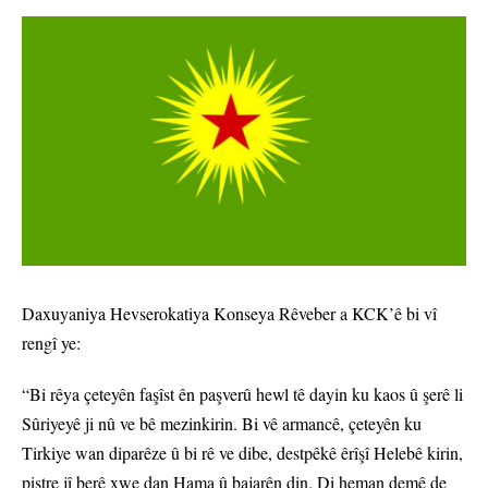
Daxuyaniya Hevserokatiya Konseya Rêveber a KCK’ê bi vî
rengî ye:
“Bi rêya çeteyên faşîst ên paşverû hewl tê dayin ku kaos û şerê li
Sûriyeyê ji nû ve bê mezinkirin. Bi vê armancê, çeteyên ku
Tirkiye wan diparêze û bi rê ve dibe, destpêkê êrîşî Helebê kirin,
piştre jî berê xwe dan Hama û bajarên din. Di heman demê de