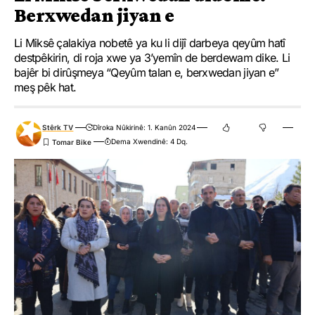
Berxwedan jiyan e
Li Miksê çalakiya nobetê ya ku li dijî darbeya qeyûm hatî
destpêkirin, di roja xwe ya 3’yemîn de berdewam dike. Li
bajêr bi dirûşmeya “Qeyûm talan e, berxwedan jiyan e”
meş pêk hat.
Stêrk TV
Dîroka Nûkirinê: 1. Kanûn 2024
Dema Xwendinê: 4 Dq.