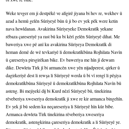
Weke tevger em ji destpêkê ve alîgirê jiyana bi hev re, wekhev û
azad a hemû gelên Sûriyeyê bûn û ji bo ev yek pêk were ketin
nava hewldanan. Avakirina Sûriyeyeke Demokratîk yekane
rêbaza çareseriyê ya rast bû ku bi kêrî gelên Sûriyeyê dihat. Me
baweriya xwe pê anî ku avakirina Sûriyeya Demokratîk di
heman demê de wê tevkariyê li demokratîkbûna Rojhilata Navîn
û çareseriya pirsgirêkan bike. Ev baweriya me hîn jî dewam
dike. Dewleta Tirk jî bi armancên xwe yên nijadperest, qirker û
dagirkeriyê dest li rewşa li Sûriyeyê werda û bi vî rengî li pêşiya
demokratîkbûna Sûriyeyê û demokratîkbûna Rojhilata Navîn bû
asteng. Bi mejiyekî dij bi Kurd nêzî Sûriyeyê bû, tinekirina
rêveberiya xweseriya demokratîk ji xwe re kir armanca bingehîn.
Ev yek jî bû sedem ku neçareseriya li Sûriyeyê hîn kûr bibe.
Armanca dewleta Tirk tinekirina rêveberiya xweseriya
demokratîk, astengkirina çareseriya demokratîk a li Sûriyeyê ye.