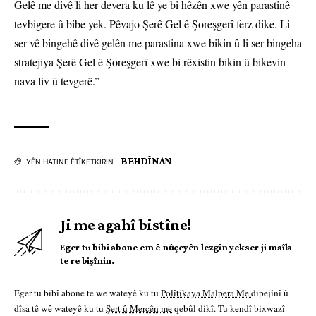
Gelê me divê li her devera ku lê ye bi hêzên xwe yên parastinê
tevbigere û bibe yek. Pêvajo Şerê Gel ê Şoreşgerî ferz dike. Li
ser vê bingehê divê gelên me parastina xwe bikin û li ser bingeha
stratejiya Şerê Gel ê Şoreşgerî xwe bi rêxistin bikin û bikevin
nava liv û tevgerê.”
BEHDÎNAN
YÊN HATINE ÊTÎKETKIRIN
Ji me agahî bistîne!
Eger tu bibî abone em ê nûçeyên lezgîn yekser ji maîla
te re bişînin.
Eger tu bibî abone te we wateyê ku tu
Polîtikaya Malpera Me
dipejînî û
dîsa tê wê wateyê ku tu
Şert û Mercên me
qebûl dikî. Tu kendî bixwazî