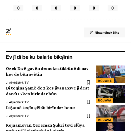
.
.
.
.
.
.
0
0
0
0
0
0
Nirxandinek Bike
Ev jî di be ku bala te bikşînin
Ozel: Divê gavên demokratîkbûnê di nav
hev de bên avêtin
ROJANE
Ji Aliyê
Stêrk TV
Di teqîna Şamê de 2 kes jiyana xwe ji dest
dan û 13 kes birîndar bûn
ROJAVA
Ji Aliyê
Stêrk TV
Li Şamê teqîn çêbû; birîndar hene
Ji Aliyê
Stêrk TV
ROJAVA
Rojnamevan Qereman Şukrî tevî efûya
taybet jî li girtîgehê tê girtin