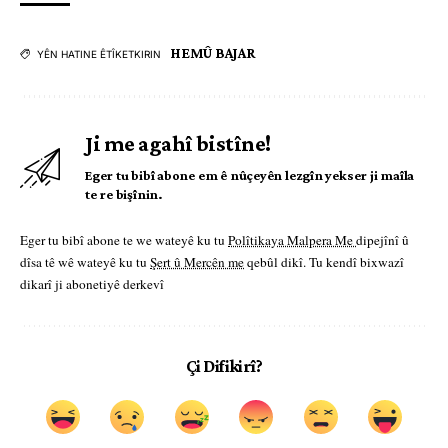
HEMÛ BAJAR
YÊN HATINE ÊTÎKETKIRIN
Ji me agahî bistîne!
Eger tu bibî abone em ê nûçeyên lezgîn yekser ji maîla
te re bişînin.
Eger tu bibî abone te we wateyê ku tu
Polîtikaya Malpera Me
dipejînî û
dîsa tê wê wateyê ku tu
Şert û Mercên me
qebûl dikî. Tu kendî bixwazî
dikarî ji abonetiyê derkevî
Çi Difikirî?