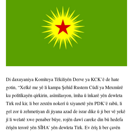
Di daxuyaniya Komîteya Têkiliyên Derve ya KCK’ê de hate
gotin, “Xelkê me yê li kampa Şehîd Rustem Cûdî ya Mexmûrê
ku polîtîkayên qirkirin, asîmîlasyon, îmha û înkarê yên dewleta
Tirk red kir, li ber zextên nokerî û xiyanetê yên PDK’ê rabû, li
gel zor û zehmetiyan di jiyana azad de israr dike û ji ber vê yekê
jî li welatê xwe penaber bûye, rojên dawî careke din bû hedefa
êrîşên terorê yên SÎHA’ yên dewleta Tirk. Ev êrîş li ber çavên