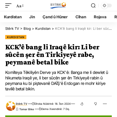
Aa
Kurdistan
Jin
Çand û Hûner
Cîhan
Rojava
R
Stêrk TV
>
Blog
>
Kurdistan
>
KCK’ê bang li Iraqê kir: Li ber sûcên şer ên Tirkiyeyê rabe, peymanê betal bike
KURDISTAN
KCK’ê bang li Iraqê kir: Li ber
sûcên şer ên Tirkiyeyê rabe,
peymanê betal bike
Komîteya Têkiliyên Derve ya KCK'ê: Banga me li dewlet û
hikumeta Iraqê ye, li ber sûcên şer ên Tirkiyeyê rabin û
peymana ku bi piştevanê DAÎŞ'ê Erdogan re mohr kiriye
tavilê betal bikin.
Stêrk TV
Dîroka Nûkirinê: 18. Îlon 2024
Dema Xwendinê: 7 Dq.