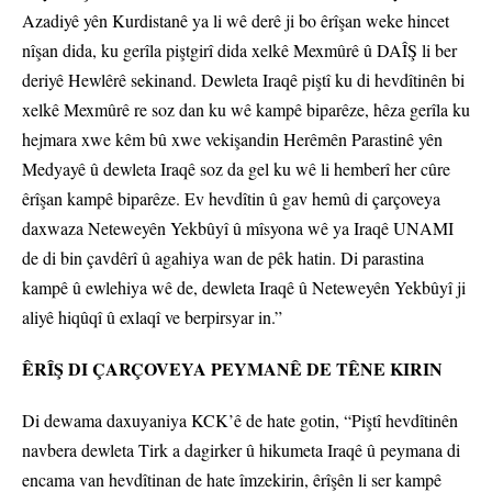
Azadiyê yên Kurdistanê ya li wê derê ji bo êrîşan weke hincet
nîşan dida, ku gerîla piştgirî dida xelkê Mexmûrê û DAÎŞ li ber
deriyê Hewlêrê sekinand. Dewleta Iraqê piştî ku di hevdîtinên bi
xelkê Mexmûrê re soz dan ku wê kampê biparêze, hêza gerîla ku
hejmara xwe kêm bû xwe vekişandin Herêmên Parastinê yên
Medyayê û dewleta Iraqê soz da gel ku wê li hemberî her cûre
êrîşan kampê biparêze. Ev hevdîtin û gav hemû di çarçoveya
daxwaza Neteweyên Yekbûyî û mîsyona wê ya Iraqê UNAMI
de di bin çavdêrî û agahiya wan de pêk hatin. Di parastina
kampê û ewlehiya wê de, dewleta Iraqê û Neteweyên Yekbûyî ji
aliyê hiqûqî û exlaqî ve berpirsyar in.”
ÊRÎŞ DI ÇARÇOVEYA PEYMANÊ DE TÊNE KIRIN
Di dewama daxuyaniya KCK’ê de hate gotin, “Piştî hevdîtinên
navbera dewleta Tirk a dagirker û hikumeta Iraqê û peymana di
encama van hevdîtinan de hate îmzekirin, êrîşên li ser kampê