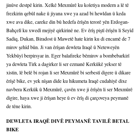
jinûve destpê kirin. Xelkê Mexmûrê ku koletiya modern a lê tê
frezkirin qebûl nake û jiyana xwe ya azad bi hewldan û keda
xwe ava dike, careke din bû hedefa êrîşên terorê yên Erdogan-
Bahçelî ku xwedî mejiyê qirkirinê ne. Ev êrîş piştî êrîşên li Seyîd
Sadiq, Dukan, Biradost û Mawetê hate kirin ku di encamê de 7
mirov şehîd bûn. Ji van êrîşan dewleta Iraqê û Neteweyên
Yekbûyî berpirsyar in. Eger balafireke bêmirov a bombebarkirî
ya dewleta Tirk a dagirker li ser ezmanê Kerkûkê yekser tê
xistin, lê belê bi rojan li ser Mexmûrê bi serbestî digere û dikare
êrîşê bike, ev yek nîşan dide ku hikumeta Iraqê cudahiyê dixe
navbera Kerkûk û Mexmûrê, çavên xwe ji êrîşên li ser Mexmûrê
digire, haya xwe ji êrîşan heye û ev êrîş di çarçoveya peymanê
de têne kirin.
DEWLETA IRAQÊ DIVÊ PEYMANÊ TAVILÊ BETAL
BIKE