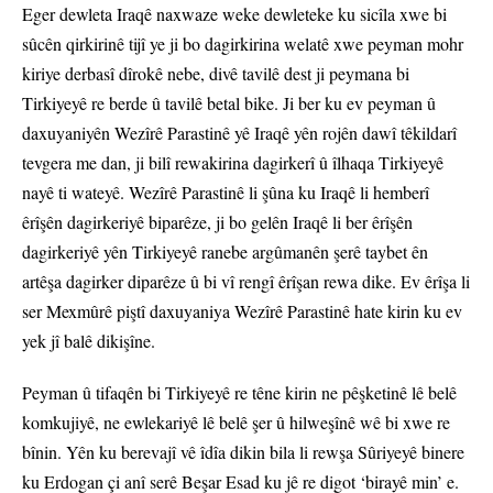
Eger dewleta Iraqê naxwaze weke dewleteke ku sicîla xwe bi
sûcên qirkirinê tijî ye ji bo dagirkirina welatê xwe peyman mohr
kiriye derbasî dîrokê nebe, divê tavilê dest ji peymana bi
Tirkiyeyê re berde û tavilê betal bike. Ji ber ku ev peyman û
daxuyaniyên Wezîrê Parastinê yê Iraqê yên rojên dawî têkildarî
tevgera me dan, ji bilî rewakirina dagirkerî û îlhaqa Tirkiyeyê
nayê ti wateyê. Wezîrê Parastinê li şûna ku Iraqê li hemberî
êrîşên dagirkeriyê biparêze, ji bo gelên Iraqê li ber êrîşên
dagirkeriyê yên Tirkiyeyê ranebe argûmanên şerê taybet ên
artêşa dagirker diparêze û bi vî rengî êrîşan rewa dike. Ev êrîşa li
ser Mexmûrê piştî daxuyaniya Wezîrê Parastinê hate kirin ku ev
yek jî balê dikişîne.
Peyman û tifaqên bi Tirkiyeyê re têne kirin ne pêşketinê lê belê
komkujiyê, ne ewlekariyê lê belê şer û hilweşînê wê bi xwe re
bînin. Yên ku berevajî vê îdîa dikin bila li rewşa Sûriyeyê binere
ku Erdogan çi anî serê Beşar Esad ku jê re digot ‘birayê min’ e.