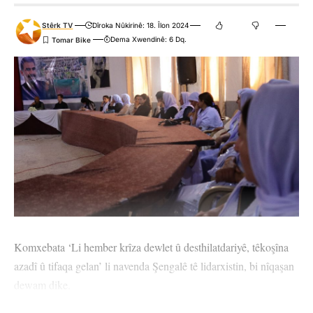
Stêrk TV
Dîroka Nûkirinê: 18. Îlon 2024
Dema Xwendinê: 6 Dq.
Komxebata ‘Li hember krîza dewlet û desthilatdariyê, têkoşîna
azadî û tifaqa gelan’ li navenda Şengalê tê lidarxistin, bi nîqaşan
dewam dike.