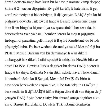
hêzên dewleta Iraqê hate kirin ku bi navê parastinê kamp dorpêç
kirine û 24 saetan dişopînin. Ev gelê ku êrîş lê hate kirin, li gel
zor û zehmetiyan û bêderfetiyan, li dijî çeteyên DAÎŞ’ê yên ku bi
piştgiriya dewleta Tirk xwest Iraqê û Başûrê Kurdistanê dagir
bike li ser bingeha hişmendiya xweparastinê li ber xwe da, bi
berxwedana xwe ya esîl li hemberî terora bi mejî û piştgiriya
Erdogan di parastina gelên Iraqê û Başûrê Kurdistanê de bi rola
pêşengiyê rabû. Ev berxwedana destanî ya xelkê Mexmûrê ji bo
PDK û Mesûd Barzanî yên ku dijminatiyê li wan dike û
ambargoyê ferz dike bû cihê spasiyê û nehişt ku Hewlêr bikeve
destê DAÎŞ’ê. Dewleta Tirk a dagirker ku dema DAÎŞ’ê teror li
Iraqê û tevahiya Rojhilata Navîn dikir nekete nava ti hewldanan,
li hemberî hêzên ku li Şengal, Mexmûrê DAÎŞ têk birin û
navendên berxwedanê êrîşan dike. Ji bo tola têkçûna DAÎŞ’ê ji
berxwedêrên li dijî DAÎŞ’ê hilîne êrîşan dike û di van êrîşan de jî
çeteyên DAÎŞ’ê yên berê xistiye bin sîwanê artêşa dagirker a ku
aniye Başûrê Kurdistanê. Dewleta Tirk hebûna Gerîlayên