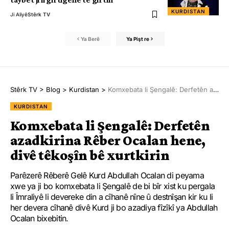
KURDISTAN
Ji Aliyê
Stêrk TV
Ya Berê
Ya Pişt re
Stêrk TV
>
Blog
>
Kurdistan
>
Komxebata li Şengalê: Derfetên azadkirina Rêber Ocalan hene, divê têkoşîn bê xurtkirin
KURDISTAN
Komxebata li Şengalê: Derfetên
azadkirina Rêber Ocalan hene,
divê têkoşîn bê xurtkirin
Parêzerê Rêberê Gelê Kurd Abdullah Ocalan di peyama
xwe ya ji bo komxebata li Şengalê de bi bîr xist ku pergala
li Îmraliyê li devereke din a cîhanê nîne û destnîşan kir ku li
her devera cîhanê divê Kurd ji bo azadiya fîzîkî ya Abdullah
Ocalan bixebitin.