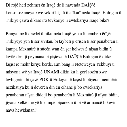
Di rojê herî zehmet ên Iraqê de li navenda DAÎŞ’ê
konsolosxaneya xwe vekirî hişt û ti alîkarî neda Iraqê. Erdogan û
Tirkiye çawa dikare îro tevkariyê li ewlekariya Iraqê bike?
Banga me li dewlet û hikumeta Iraqê ye ku li hemberî êrîşên
Tirkiyeyê yên li ser sivîlan, bi taybetî jî êrîşên li ser penaberên li
kampa Mexmûrê û sûcên wan ên şer helwestê nîşan bidin û
tavilê dest ji peymana bi piştevanê DAÎŞ’ê Erdogan ê qirker
faşîst re mohr kiriye berde. Em bang li Neteweyên Yekbûyî û
mîsyona wê ya Iraqê UNAMI dikin ku li gorî sozên xwe
tevbigerin, bi çavê PDK û Erdogan ê faşîst li bûyeran nenihêrin,
nêzîkatiya ku li deverên din ên cîhanê ji bo ewlekariya
penaberan nîşan dide ji bo penaberên li Mexmûrê jî nîşan bidin,
jiyana xelkê me yê li kampê biparêzin û bi vê armancê bikevin
nava hewldanan.”