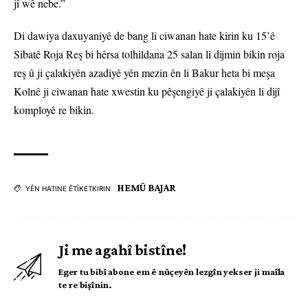
jî wê nebe.”
Di dawiya daxuyaniyê de bang li ciwanan hate kirin ku 15’ê
Sibatê Roja Reş bi hêrsa tolhildana 25 salan li dijmin bikin roja
reş û ji çalakiyên azadiyê yên mezin ên li Bakur heta bi meşa
Kolnê ji ciwanan hate xwestin ku pêşengiyê ji çalakiyên li dijî
komployê re bikin.
HEMÛ BAJAR
YÊN HATINE ÊTÎKETKIRIN
Ji me agahî bistîne!
Eger tu bibî abone em ê nûçeyên lezgîn yekser ji maîla
te re bişînin.