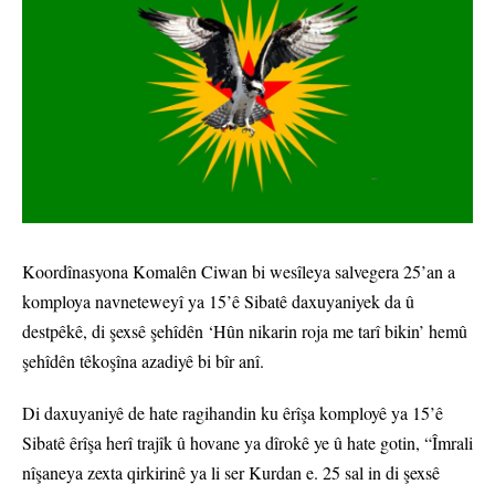
Koordînasyona Komalên Ciwan bi wesîleya salvegera 25’an a
komploya navneteweyî ya 15’ê Sibatê daxuyaniyek da û
destpêkê, di şexsê şehîdên ‘Hûn nikarin roja me tarî bikin’ hemû
şehîdên têkoşîna azadiyê bi bîr anî.
Di daxuyaniyê de hate ragihandin ku êrîşa komployê ya 15’ê
Sibatê êrîşa herî trajîk û hovane ya dîrokê ye û hate gotin, “Îmrali
nîşaneya zexta qirkirinê ya li ser Kurdan e. 25 sal in di şexsê