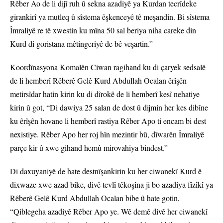
Rêber Ao de li dijî ruh û sekna azadiyê ya Kurdan tecrîdeke
girankirî ya mutleq û sîstema êşkenceyê tê meşandin. Bi sîstema
Îmraliyê re tê xwestin ku mîna 50 sal beriya niha careke din
Kurd di goristana mêtingeriyê de bê veşartin.”
Koordînasyona Komalên Ciwan ragihand ku di çaryek sedsalê
de li hemberî Rêberê Gelê Kurd Abdullah Ocalan êrîşên
metirsîdar hatin kirin ku di dîrokê de li hemberî kesî nehatiye
kirin û got, “Di dawiya 25 salan de dost û dijmin her kes dibîne
ku êrîşên hovane li hemberî rastiya Rêber Apo ti encam bi dest
nexistiye. Rêber Apo her roj hîn mezintir bû, dîwarên Îmraliyê
parçe kir û xwe gihand hemû mirovahiya bindest.”
Di daxuyaniyê de hate destnîşankirin ku her ciwanekî Kurd ê
dixwaze xwe azad bike, divê tevlî têkoşîna ji bo azadiya fîzîkî ya
Rêberê Gelê Kurd Abdullah Ocalan bibe û hate gotin,
“Qiblegeha azadiyê Rêber Apo ye. Wê demê divê her ciwanekî