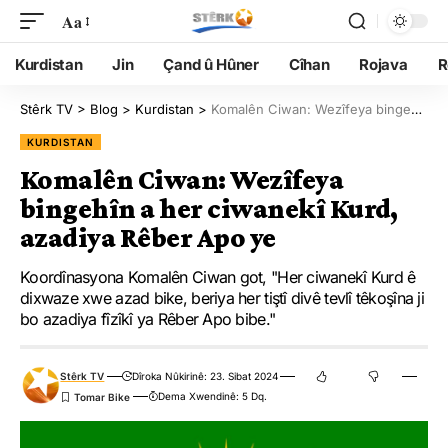
Aa
Kurdistan
Jin
Çand û Hûner
Cîhan
Rojava
R
Stêrk TV
>
Blog
>
Kurdistan
>
Komalên Ciwan: Wezîfeya bingehîn a her ciwanekî Kurd, azadiya Rêber Apo ye
KURDISTAN
Komalên Ciwan: Wezîfeya
bingehîn a her ciwanekî Kurd,
azadiya Rêber Apo ye
Koordînasyona Komalên Ciwan got, "Her ciwanekî Kurd ê
dixwaze xwe azad bike, beriya her tiştî divê tevlî têkoşîna ji
bo azadiya fîzîkî ya Rêber Apo bibe."
Stêrk TV
Dîroka Nûkirinê: 23. Sibat 2024
Dema Xwendinê: 5 Dq.