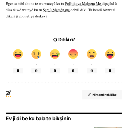
Eger tu bibî abone te we wateyê ku tu
Polîtikaya Malpera Me
dipejînî û
dîsa tê wê wateyê ku tu
Şert û Mercên me
qebûl dikî. Tu kendî bixwazî
dikarî ji abonetiyê derkevî
Çi Difikirî?
.
.
.
.
.
.
0
0
0
0
0
0
Nirxandinek Bike
Ev jî di be ku bala te bikşînin