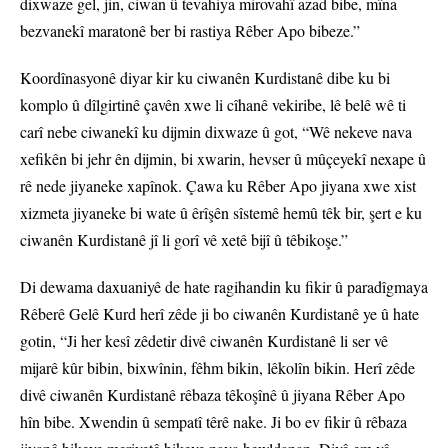
dixwaze gel, jin, ciwan û tevahiya mirovahî azad bibe, mîna
bezvanekî maratonê ber bi rastiya Rêber Apo bibeze.”
Koordînasyonê diyar kir ku ciwanên Kurdistanê dibe ku bi
komplo û dîlgirtinê çavên xwe li cîhanê vekiribe, lê belê wê ti
carî nebe ciwanekî ku dijmin dixwaze û got, “Wê nekeve nava
xefikên bi jehr ên dijmin, bi xwarin, hevser û mûçeyekî nexape û
rê nede jiyaneke xapînok. Çawa ku Rêber Apo jiyana xwe xist
xizmeta jiyaneke bi wate û êrîşên sîstemê hemû têk bir, şert e ku
ciwanên Kurdistanê jî li gorî vê xetê bijî û têbikoşe.”
Di dewama daxuaniyê de hate ragihandin ku fikir û paradîgmaya
Rêberê Gelê Kurd herî zêde ji bo ciwanên Kurdistanê ye û hate
gotin, “Ji her kesî zêdetir divê ciwanên Kurdistanê li ser vê
mijarê kûr bibin, bixwînin, fêhm bikin, lêkolîn bikin. Herî zêde
divê ciwanên Kurdistanê rêbaza têkoşînê û jiyana Rêber Apo
hîn bibe. Xwendin û sempatî têrê nake. Ji bo ev fikir û rêbaza