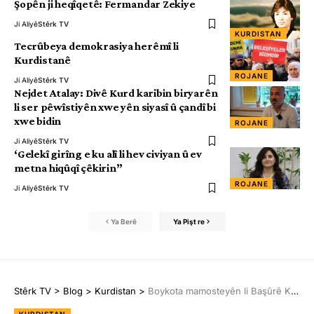
Şopên ji heqîqetê: Fermandar Zekiye
Ji Aliyê
Stêrk TV
KURDISTAN
Tecrûbeya demokrasiya herêmî li
Kurdistanê
ROJANE
Ji Aliyê
Stêrk TV
Nejdet Atalay: Divê Kurd karibin biryarên
li ser pêwîstiyên xwe yên siyasî û çandî bi
xwe bidin
ROJANE
Ji Aliyê
Stêrk TV
‘Gelekî girîng e ku alî li hev civiyan û ev
metna hiqûqî çêkirin”
ROJANE
Ji Aliyê
Stêrk TV
Ya Berê
Ya Pişt re
Stêrk TV
>
Blog
>
Kurdistan
>
Boykota mamosteyên li Başûrê Kurdistanê dewam dike