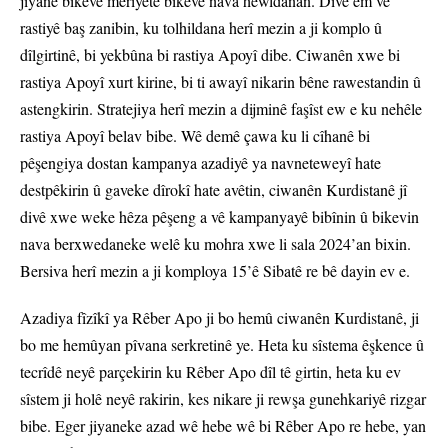
jiyanê bikeve meriyetê bikeve nava hewldanan. Divê em vê
rastiyê baş zanibin, ku tolhildana herî mezin a ji komplo û
dîlgirtinê, bi yekbûna bi rastiya Apoyî dibe. Ciwanên xwe bi
rastiya Apoyî xurt kirine, bi ti awayî nikarin bêne rawestandin û
astengkirin. Stratejiya herî mezin a dijminê faşîst ew e ku nehêle
rastiya Apoyî belav bibe. Wê demê çawa ku li cîhanê bi
pêşengiya dostan kampanya azadiyê ya navneteweyî hate
destpêkirin û gaveke dîrokî hate avêtin, ciwanên Kurdistanê jî
divê xwe weke hêza pêşeng a vê kampanyayê bibînin û bikevin
nava berxwedaneke welê ku mohra xwe li sala 2024’an bixin.
Bersiva herî mezin a ji komploya 15’ê Sibatê re bê dayin ev e.
Azadiya fîzîkî ya Rêber Apo ji bo hemû ciwanên Kurdistanê, ji
bo me hemûyan pîvana serkretinê ye. Heta ku sîstema êşkence û
tecrîdê neyê parçekirin ku Rêber Apo dîl tê girtin, heta ku ev
sîstem ji holê neyê rakirin, kes nikare ji rewşa gunehkariyê rizgar
bibe. Eger jiyaneke azad wê hebe wê bi Rêber Apo re hebe, yan