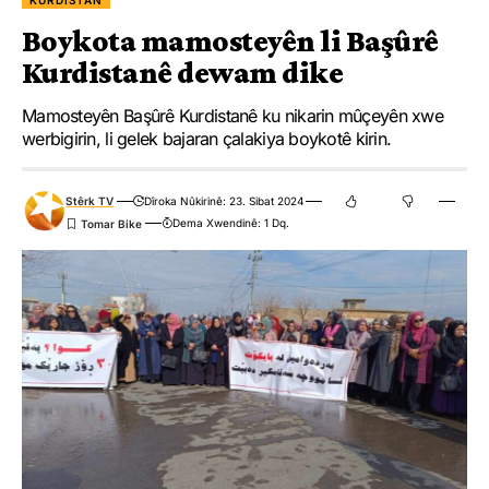
KURDISTAN
Boykota mamosteyên li Başûrê
Kurdistanê dewam dike
Mamosteyên Başûrê Kurdistanê ku nikarin mûçeyên xwe
werbigirin, li gelek bajaran çalakiya boykotê kirin.
Stêrk TV
Dîroka Nûkirinê: 23. Sibat 2024
Dema Xwendinê: 1 Dq.