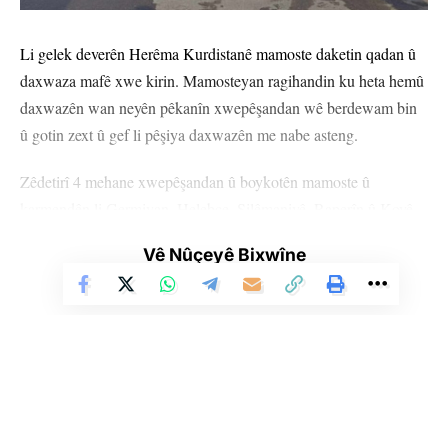
Li gelek deverên Herêma Kurdistanê mamoste daketin qadan û
daxwaza mafê xwe kirin. Mamosteyan ragihandin ku heta hemû
daxwazên wan neyên pêkanîn xwepêşandan wê berdewam bin
û gotin zext û gef li pêşiya daxwazên me nabe asteng.
Zêdetirî 4 mehane xwepêşandan û boykotên mamoste û
karmendên li Germiyan, Helebce, Silêmaniyê, Raperîn û Koyê
berdewamin. Îro mamosteyên nerazî yên li Helebce, Germiyan,
Vê Nûçeyê Bixwîne
Koye û Raperînê li ber Rêveberiyên Perwerdeyê yên herêmên
xwe kom bûn û xwepêşandan lidarxistin.
Di xwepêşandanê de mamosteyan ragihandin ku vê desthilatê bi
awayekî bêwijdanî bi rêya zêdekirina bacê û zêdekirina nirxê
pêdawîstiyan, mamosteyan ji mafên wan ên herî bingehîn ku
mûçeyên wan in, bêpar kirine.