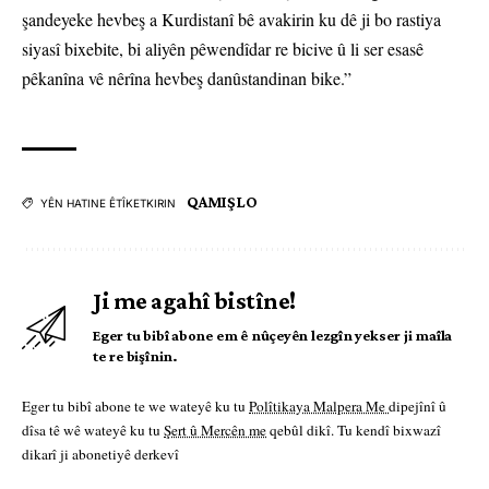
şandeyeke hevbeş a Kurdistanî bê avakirin ku dê ji bo rastiya
siyasî bixebite, bi aliyên pêwendîdar re bicive û li ser esasê
pêkanîna vê nêrîna hevbeş danûstandinan bike.”
QAMIŞLO
YÊN HATINE ÊTÎKETKIRIN
Ji me agahî bistîne!
Eger tu bibî abone em ê nûçeyên lezgîn yekser ji maîla
te re bişînin.
Eger tu bibî abone te we wateyê ku tu
Polîtikaya Malpera Me
dipejînî û
dîsa tê wê wateyê ku tu
Şert û Mercên me
qebûl dikî. Tu kendî bixwazî
dikarî ji abonetiyê derkevî