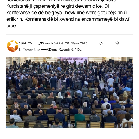
Kurdistanê ji çapemeniyê re girtî dewam dike. Di
konferansê de dê belgeya lihevkirinê were gotûbêjkirin û
erêkirin. Konferans dê bi xwendina encamnameyê bi dawî
bibe.
Stêrk TV
Dîroka Nûkirinê: 26. Nîsan 2025
Dema Xwendinê: 1 Dq.