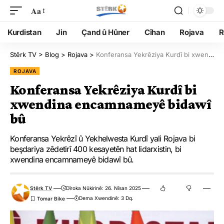
Aa
Kurdistan
Jin
Çand û Hûner
Cîhan
Rojava
R
Stêrk TV
>
Blog
>
Rojava
>
Konferansa Yekrêziya Kurdî bi xwendina encamnameyê bidawî bû
ROJAVA
Konferansa Yekrêziya Kurdî bi
xwendina encamnameyê bidawî
bû
Konferansa Yekrêzî û Yekhelwesta Kurdî yali Rojava bi
beşdariya zêdetirî 400 kesayetên hat lidarxistin, bi
xwendina encamnameyê bidawî bû.
Stêrk TV
Dîroka Nûkirinê: 26. Nîsan 2025
Dema Xwendinê: 3 Dq.