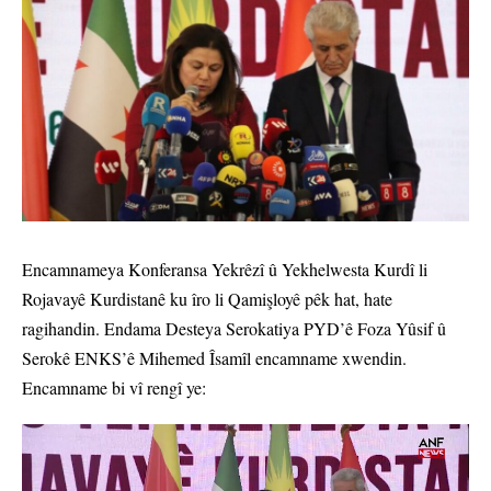
Encamnameya Konferansa Yekrêzî û Yekhelwesta Kurdî li
Rojavayê Kurdistanê ku îro li Qamişloyê pêk hat, hate
ragihandin. Endama Desteya Serokatiya PYD’ê Foza Yûsif û
Serokê ENKS’ê Mihemed Îsamîl encamname xwendin.
Encamname bi vî rengî ye: