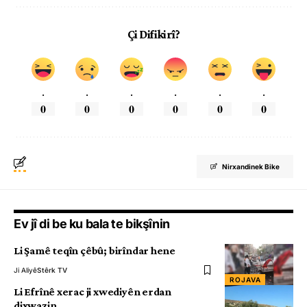
Çi Difikirî?
.
.
.
.
.
.
0
0
0
0
0
0
Nirxandinek Bike
Ev jî di be ku bala te bikşînin
Li Şamê teqîn çêbû; birîndar hene
Ji Aliyê
Stêrk TV
ROJAVA
Li Efrînê xerac ji xwediyên erdan
dixwazin