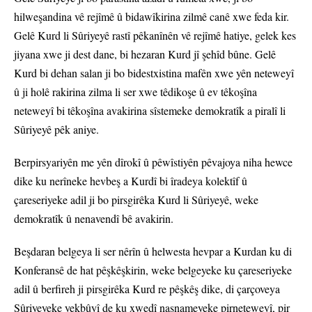
hilweşandina vê rejîmê û bidawîkirina zilmê canê xwe feda kir.
Gelê Kurd li Sûriyeyê rastî pêkanînên vê rejîmê hatiye, gelek kes
jiyana xwe ji dest dane, bi hezaran Kurd jî şehîd bûne. Gelê
Kurd bi dehan salan ji bo bidestxistina mafên xwe yên neteweyî
û ji holê rakirina zilma li ser xwe têdikoşe û ev têkoşîna
neteweyî bi têkoşîna avakirina sîstemeke demokratîk a piralî li
Sûriyeyê pêk aniye.
Berpirsyariyên me yên dîrokî û pêwîstiyên pêvajoya niha hewce
dike ku nerîneke hevbeş a Kurdî bi îradeya kolektîf û
çareseriyeke adil ji bo pirsgirêka Kurd li Sûriyeyê, weke
demokratîk û nenavendî bê avakirin.
Beşdaran belgeya li ser nêrîn û helwesta hevpar a Kurdan ku di
Konferansê de hat pêşkêşkirin, weke belgeyeke ku çareseriyeke
adil û berfireh ji pirsgirêka Kurd re pêşkêş dike, di çarçoveya
Sûriyeyeke yekbûyî de ku xwedî nasnameyeke pirneteweyî, pir