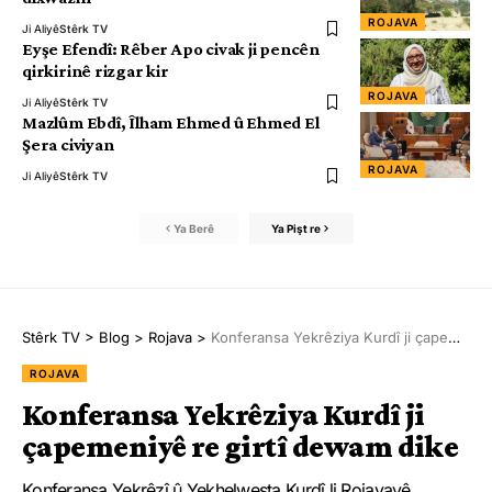
ROJAVA
Ji Aliyê
Stêrk TV
Eyşe Efendî: Rêber Apo civak ji pencên
qirkirinê rizgar kir
ROJAVA
Ji Aliyê
Stêrk TV
Mazlûm Ebdî, Îlham Ehmed û Ehmed El
Şera civiyan
ROJAVA
Ji Aliyê
Stêrk TV
Ya Berê
Ya Pişt re
Stêrk TV
>
Blog
>
Rojava
>
Konferansa Yekrêziya Kurdî ji çapemeniyê re girtî dewam dike
ROJAVA
Konferansa Yekrêziya Kurdî ji
çapemeniyê re girtî dewam dike
Konferansa Yekrêzî û Yekhelwesta Kurdî li Rojavayê