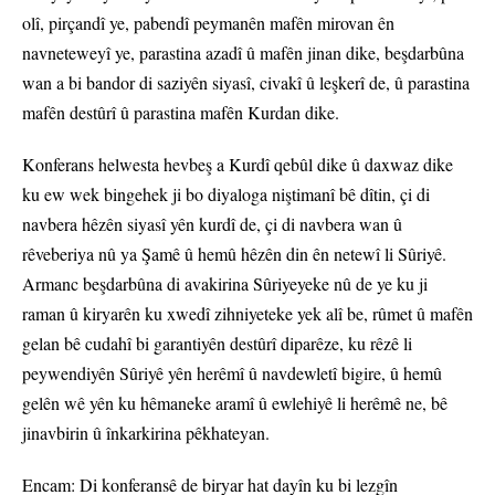
olî, pirçandî ye, pabendî peymanên mafên mirovan ên
navneteweyî ye, parastina azadî û mafên jinan dike, beşdarbûna
wan a bi bandor di saziyên siyasî, civakî û leşkerî de, û parastina
mafên destûrî û parastina mafên Kurdan dike.
Konferans helwesta hevbeş a Kurdî qebûl dike û daxwaz dike
ku ew wek bingehek ji bo diyaloga niştimanî bê dîtin, çi di
navbera hêzên siyasî yên kurdî de, çi di navbera wan û
rêveberiya nû ya Şamê û hemû hêzên din ên netewî li Sûriyê.
Armanc beşdarbûna di avakirina Sûriyeyeke nû de ye ku ji
raman û kiryarên ku xwedî zihniyeteke yek alî be, rûmet û mafên
gelan bê cudahî bi garantiyên destûrî diparêze, ku rêzê li
peywendiyên Sûriyê yên herêmî û navdewletî bigire, û hemû
gelên wê yên ku hêmaneke aramî û ewlehiyê li herêmê ne, bê
jinavbirin û înkarkirina pêkhateyan.
Encam: Di konferansê de biryar hat dayîn ku bi lezgîn