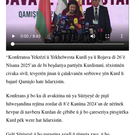
“Konferansa Yekrêzî û Yekhelwesta Kurdî ya li Rojava di 26’ê
Nîsana 2025’an de bi beşdariya partiyên Kurdistanî, rêxistinên
civaka sivîl, tevgerên jinan û çalakvanên serbixwe yên Kurd li
bajarê Qamişlo hate lidarxistin.
Konferans ji bo ku di avakirina nû ya Sûriyeyê de piştî
hilweşandina rejîma zordar di 8’ê Kanûna 2024’an de nêrînek
hevpar di navbera Kurdan de çêbibe û ji bo çareseriya pirsgirêka
Kurd pêk were hat lidarxistin.
Gelê Sûriyeyê ji bo parastina azadî û rûmeta xwe, ji bo