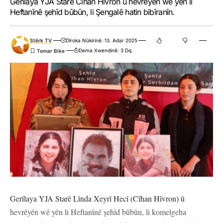
Gerîlaya YJA Starê Cîhan Hîvron û hevreyên wê yên li
Heftanînê şehîd bûbûn, li Şengalê hatin bibîranîn.
Stêrk TV
Dîroka Nûkirinê: 13. Adar 2025
Dema Xwendinê: 3 Dq.
Gerîlaya YJA Starê Lînda Xeyrî Hecî (Cîhan Hîvron) û
hevrêyên wê yên li Heftanînê şehîd bûbûn, li komelgeha