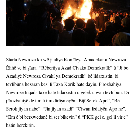
Starta Newroza ku wê ji aliyê Komîteya Amadekar a Newroza
Êlihê ve bi şîara “Rêbertiya Azad Civaka Demokratîk” û “Ji bo
Azadiyê Newroza Civakî ya Demokratîk” bê lidarxistin, bi
tevlîbûna hezaran kesî li Taxa Korik hate dayîn. Pîrozbahiya
Newrozê li qada taxê hate lidarxistin û gelek ciwan tevlî bûn. Di
pîrozbahiyê de tim û tim dirûşmeyên “Bijî Serok Apo”, “Bê
Serok jiyan nabe”, “Jin jiyan azadî”,”Ciwan fedaiyên Apo ne”,
“Em ê bi berxwedanê bi ser bikevin” û “PKK gel e, gel li vir e”
hatin berzkirin.