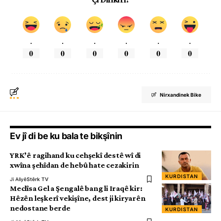
.
.
.
.
.
.
0
0
0
0
0
0
Nirxandinek Bike
Ev jî di be ku bala te bikşînin
YRK’ê ragihand ku cehşekî destê wî di
xwîna şehîdan de hebû hate cezakirin
KURDISTAN
Ji Aliyê
Stêrk TV
Meclîsa Gel a Şengalê bang li Iraqê kir:
Hêzên leşkerî vekişîne, dest ji kiryarên
nedostane berde
KURDISTAN