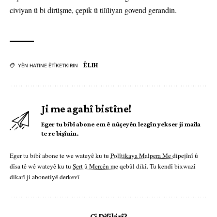
civiyan û bi dirûşme, çepik û tilîliyan govend gerandin.
ÊLIH
YÊN HATINE ÊTÎKETKIRIN
Ji me agahî bistîne!
Eger tu bibî abone em ê nûçeyên lezgîn yekser ji maîla
te re bişînin.
Eger tu bibî abone te we wateyê ku tu
Polîtikaya Malpera Me
dipejînî û
dîsa tê wê wateyê ku tu
Şert û Mercên me
qebûl dikî. Tu kendî bixwazî
dikarî ji abonetiyê derkevî
Çi Difikirî?