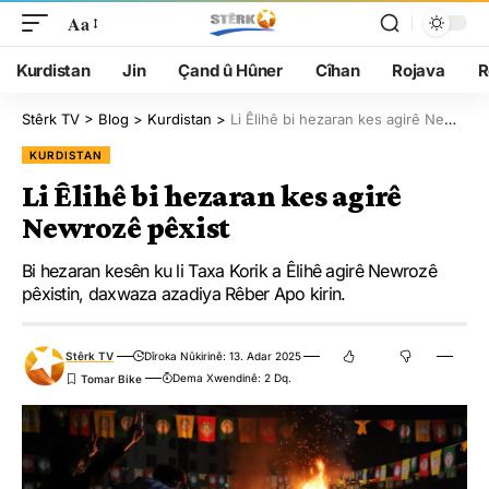
Aa
Kurdistan
Jin
Çand û Hûner
Cîhan
Rojava
R
Stêrk TV
>
Blog
>
Kurdistan
>
Li Êlihê bi hezaran kes agirê Newrozê pêxist
KURDISTAN
Li Êlihê bi hezaran kes agirê
Newrozê pêxist
Bi hezaran kesên ku li Taxa Korik a Êlihê agirê Newrozê
pêxistin, daxwaza azadiya Rêber Apo kirin.
Stêrk TV
Dîroka Nûkirinê: 13. Adar 2025
Dema Xwendinê: 2 Dq.