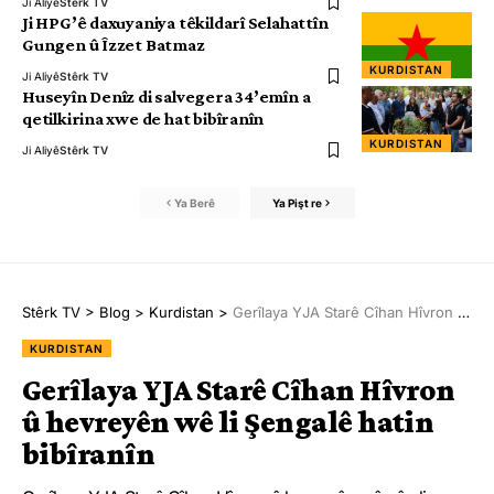
Ji Aliyê
Stêrk TV
Ji HPG’ê daxuyaniya têkildarî Selahattîn
Gungen û Îzzet Batmaz
KURDISTAN
Ji Aliyê
Stêrk TV
Huseyîn Denîz di salvegera 34’emîn a
qetilkirina xwe de hat bibîranîn
KURDISTAN
Ji Aliyê
Stêrk TV
Ya Berê
Ya Pişt re
Stêrk TV
>
Blog
>
Kurdistan
>
Gerîlaya YJA Starê Cîhan Hîvron û hevreyên wê li Şengalê hatin bibîranîn
KURDISTAN
Gerîlaya YJA Starê Cîhan Hîvron
û hevreyên wê li Şengalê hatin
bibîranîn