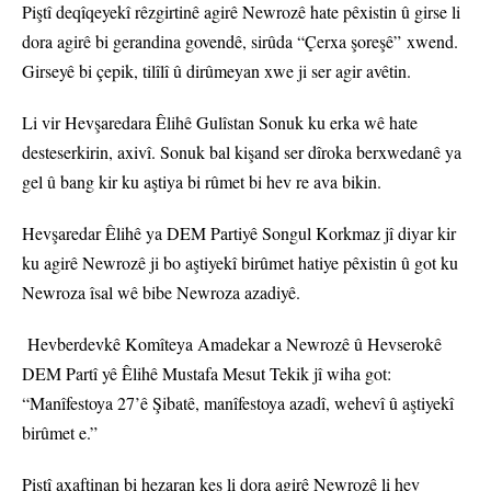
Piştî deqîqeyekî rêzgirtinê agirê Newrozê hate pêxistin û girse li
dora agirê bi gerandina govendê, sirûda “Çerxa şoreşê” xwend.
Girseyê bi çepik, tilîlî û dirûmeyan xwe ji ser agir avêtin.
Li vir Hevşaredara Êlihê Gulîstan Sonuk ku erka wê hate
desteserkirin, axivî. Sonuk bal kişand ser dîroka berxwedanê ya
gel û bang kir ku aştiya bi rûmet bi hev re ava bikin.
Hevşaredar Êlihê ya DEM Partiyê Songul Korkmaz jî diyar kir
ku agirê Newrozê ji bo aştiyekî birûmet hatiye pêxistin û got ku
Newroza îsal wê bibe Newroza azadiyê.
Hevberdevkê Komîteya Amadekar a Newrozê û Hevserokê
DEM Partî yê Êlihê Mustafa Mesut Tekik jî wiha got:
“Manîfestoya 27’ê Şibatê, manîfestoya azadî, wehevî û aştiyekî
birûmet e.”
Piştî axaftinan bi hezaran kes li dora agirê Newrozê li hev