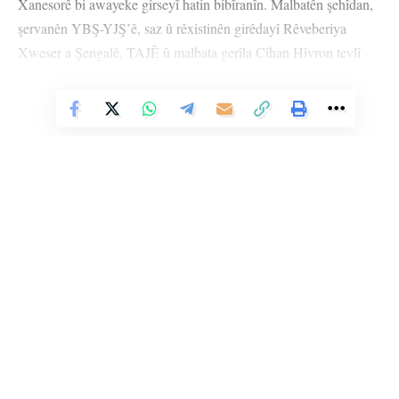
Xanesorê bi awayeke girseyî hatin bibîranîn. Malbatên şehîdan,
şervanên YBŞ-YJŞ’ê, saz û rêxistinên girêdayî Rêveberiya
Xweser a Şengalê, TAJÊ û malbata gerîla Cîhan Hîvron tevlî
merasîmê bûn.
Vê Nûçeyê Bixwîne
Merasîm bi deqîqeyek rêzgirtinê hate destpêkirin û paşê dayikên
şehîdan find vêxistin. Di merasîma şehîd de peyama HPG’ê ya ji
bo malbata şehîd û daxuyaniya derbarê şehîdan de hate
xwendin. Bi navê girseya ku li wir kombûye û TAJÊ dayê Şemê
Remo axivî.
Destpêkê bi navê YJŞ’ê Sozdar Şengalî axivî. Sozdar Şengalî
şehîd Cîhan Hîvron bi van gotinan bibîranî û got: “Heval Cîhan
Li Ser Şopa Heqîqetê
di temenek ciwan de berpirsyariyên mezin girt ser milê xwe. Di
Stêrk TV ji sala 2009an ve di warên siyasî, civakî, çandî û hunerî de
sala 2017’an de roleke pêşeng girt ser milê xwe û berê xwe da
weşanê dike. Bi nêrîna azadiya jinê û avakirina civakeke demokratîk,
çiyayên Kurdistanê. Ew li ser şopa Bêrîvan û Arînan meşiyan.
Stêrk TV xebatên civakî, çandî, hunerî, dîrokî, aborî û yên jîngehê
dimeşîne. Di çarçoveya parastin û pêşxistina çand û zimanê Kurdî de, bi
Ew bû pêşengek ciwanên Êzidî.”
zaravayên Kurmancî, Soranî, Kirmanckî û Hewramî nûçe û bernameyên