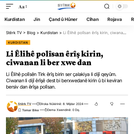
Aa
Kurdistan
Jin
Çand û Hûner
Cîhan
Rojava
R
Stêrk TV
>
Blog
>
Kurdistan
>
Li Êlihê polîsan êrîş kirin, ciwanan li ber xwe dan
KURDISTAN
Li Êlihê polîsan êrîş kirin,
ciwanan li ber xwe dan
Li Êlihê polîsên Tirk êrîş birin ser çalakiya li dijî qeyûm.
Ciwanan li dijî êrîşê dest bi berxwedanê kirin û bi keviran
bersiv dan êrîşa polîsan.
Stêrk TV
Dîroka Nûkirinê: 8. Mijdar 2024
Dema Xwendinê: 0 Dq.