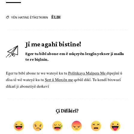
ÊLIH
YÊN HATINE ÊTÎKETKIRIN
Ji me agahî bistîne!
Eger tu bibî abone em ê nûçeyên lezgîn yekser ji maîla
te re bişînin.
Eger tu bibî abone te we wateyê ku tu
Polîtikaya Malpera Me
dipejînî û
dîsa tê wê wateyê ku tu
Şert û Mercên me
qebûl dikî. Tu kendî bixwazî
dikarî ji abonetiyê derkevî
Çi Difikirî?