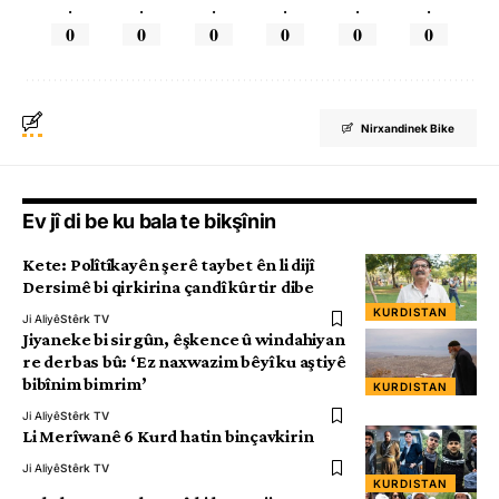
.
.
.
.
.
.
0
0
0
0
0
0
Nirxandinek Bike
Ev jî di be ku bala te bikşînin
Kete: Polîtîkayên şerê taybet ên li dijî
Dersimê bi qirkirina çandî kûrtir dibe
KURDISTAN
Ji Aliyê
Stêrk TV
Jiyaneke bi sirgûn, êşkence û windahiyan
re derbas bû: ‘Ez naxwazim bêyî ku aştiyê
bibînim bimrim’
KURDISTAN
Ji Aliyê
Stêrk TV
Li Merîwanê 6 Kurd hatin binçavkirin
Ji Aliyê
Stêrk TV
KURDISTAN