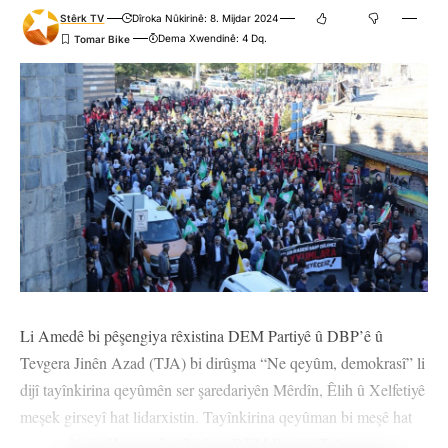
Stêrk TV
Dîroka Nûkirinê: 8. Mijdar 2024
Dema Xwendinê: 4 Dq.
Li Amedê bi pêşengiya rêxistina DEM Partiyê û DBP’ê û
Tevgera Jinên Azad (TJA) bi dirûşma “Ne qeyûm, demokrasî” li
dijî tayînkirina qeyûmên ser şaredariyên Mêrdîn, Êlih û Xelfetiyê
meşek girseyî hat lidarxistin. Tayînkirina qeyûman bi meşê hat
protestokirin. Hevseroka Giştî ya DEM Partiyê Tulay