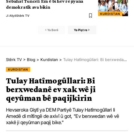
Sebahat Tuncel: Em ê bi hev re jiyana
demokratîk ava bikin
KURDISTAN
Ji Aliyê
Stêrk TV
Ya Berê
Ya Pişt re
Stêrk TV
>
Blog
>
Kurdistan
>
Tulay Hatîmogûllari: Bi berxwedanê ev xak wê ji qeyûman bê paqijkirin
KURDISTAN
Tulay Hatîmogûllari: Bi
berxwedanê ev xak wê ji
qeyûman bê paqijkirin
Hevseroka Giştî ya DEM Partiyê Tulay Hatîmogûllari li
Amedê di mîtîngê de axivî û got, "Ev berxwedan wê vê
xakê ji qeyûman paqij bike."