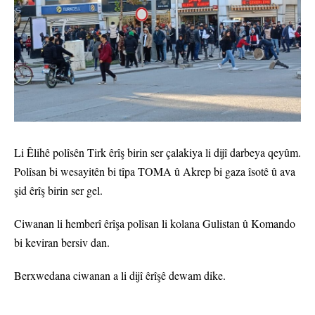
Li Êlihê polîsên Tirk êrîş birin ser çalakiya li dijî darbeya qeyûm.
Polîsan bi wesayitên bi tîpa TOMA û Akrep bi gaza îsotê û ava
şid êrîş birin ser gel.
Ciwanan li hemberî êrîşa polîsan li kolana Gulistan û Komando
bi keviran bersiv dan.
Berxwedana ciwanan a li dijî êrîşê dewam dike.