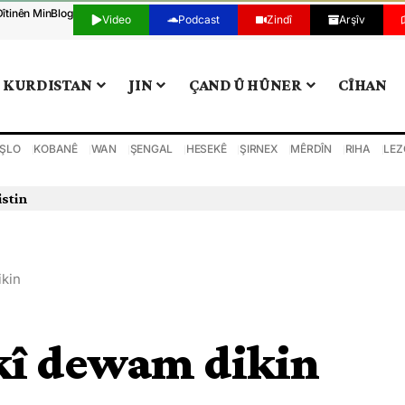
Dîtinên Min
Blog
Video
Podcast
Zindî
Arşîv
KURDISTAN
JIN
ÇAND Û HÛNER
CÎHAN
ŞLO
KOBANÊ
WAN
ŞENGAL
HESEKÊ
ŞIRNEX
MÊRDÎN
RIHA
LEZ
istin
ikin
akî dewam dikin