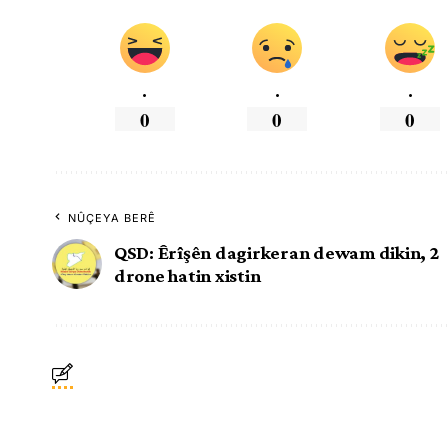
.
.
.
0
0
0
NÛÇEYA BERÊ
QSD: Êrîşên dagirkeran dewam dikin, 2
drone hatin xistin