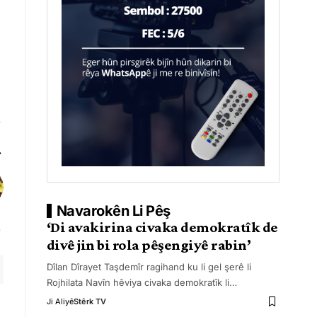
Navarokên Li Pêş
‘Di avakirina civaka demokratîk de
divê jin bi rola pêşengiyê rabin’
Dîlan Dîrayet Taşdemîr ragihand ku li gel şerê li
Rojhilata Navîn hêviya civaka demokratîk li
…
Ji Aliyê
Stêrk TV