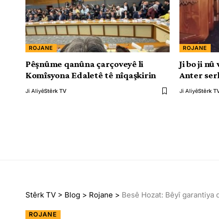
ROJANE
ROJANE
Pêşnûme qanûna çarçoveyê li
Ji bo ji n
Komîsyona Edaletê tê nîqaşkirin
Anter ser
Ji Aliyê
Stêrk TV
Ji Aliyê
Stêrk T
Stêrk TV
>
Blog
>
Rojane
>
Besê Hozat: Bêyî garantiya q
ROJANE