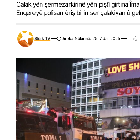
Çalakiyên şermezarkirinê yên piştî girtina Îm
Enqereyê polîsan êrîş birin ser çalakiyan û gel
Stêrk TV
Dîroka Nûkirinê: 25. Adar 2025