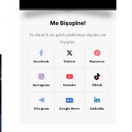
HD
00:00
Me Bişopîne!
Tu dikarî li ser gelek platforman rûpelên me
bişopînî.
Facebook
Twitter
Pinterest
Instagram
Youtube
Tiktok
Telegram
Google News
LinkedIn