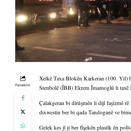
Xelkê Taxa Blokên Karkeran (100. Yil) b
Parvekirin
Stenbolê (ÎBB) Ekrem Îmamoglû li taxê 
Çalakgeran bi dirûşmên li dijî faşîzmê rê l
dixwestin ber bi qada Tandoganê ve bime
Gelek kes jî ji ber fîşekên plastîk ên pol