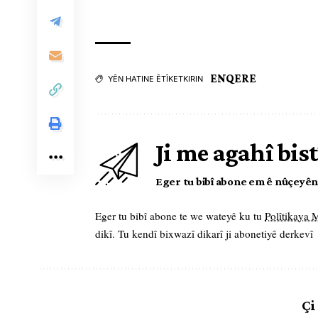
ENQERE
YÊN HATINE ÊTÎKETKIRIN
Ji me agahî bist
Eger tu bibî abone em ê nûçeyên l
Eger tu bibî abone te we wateyê ku tu
Polîtikaya
dikî. Tu kendî bixwazî dikarî ji abonetiyê derkevî
Çi