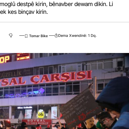
amoglû destpê kirin, bênavber dewam dikin. Li
ek kes binçav kirin.
Dema Xwendinê: 1 Dq.