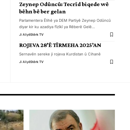
Zeynep Odûncû: Tecrîd biqede wê
bêhn bê ber gelan
Parlamentera Êlihê ya DEM Partiyê Zeynep Odûncû
diyar kir ku azadiya fîzîkî ya Rêberê Gelê
…
Ji Aliyê
Stêrk TV
ROJEVA 28’Ê TÎRMEHA 2025’AN
Sernavên sereke ji rojeva Kurdistan û Cihanê
Ji Aliyê
Stêrk TV