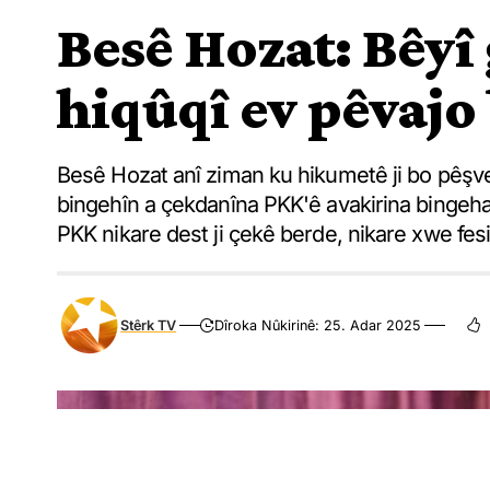
Besê Hozat: Bêyî
hiqûqî ev pêvajo 
Besê Hozat anî ziman ku hikumetê ji bo pêşve
bingehîn a çekdanîna PKK'ê avakirina bingeha
PKK nikare dest ji çekê berde, nikare xwe fesih
Stêrk TV
Dîroka Nûkirinê: 25. Adar 2025