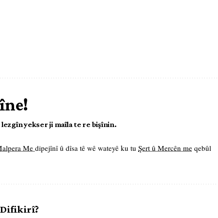
îne!
ezgîn yekser ji maîla te re bişînin.
 Malpera Me
dipejînî û dîsa tê wê wateyê ku tu
Şert û Mercên me
qebûl
 Difikirî?