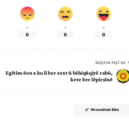
.
.
.
0
0
0
NÛÇEYA PIŞT RE
Egîtîm-Sen a ku li ber zext û bêhiqûqiyê rabû,
kete ber lêpirsînê
Nirxandinek Bike