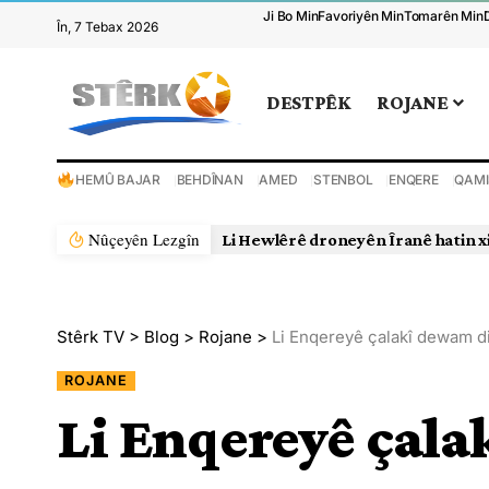
Ji Bo Min
Favoriyên Min
Tomarên Min
În, 7 Tebax 2026
DESTPÊK
ROJANE
HEMÛ BAJAR
BEHDÎNAN
AMED
STENBOL
ENQERE
QAMI
Nûçeyên Lezgîn
Li Hewlêrê droneyên Îranê hatin x
Stêrk TV
>
Blog
>
Rojane
>
Li Enqereyê çalakî dewam d
ROJANE
Li Enqereyê çal