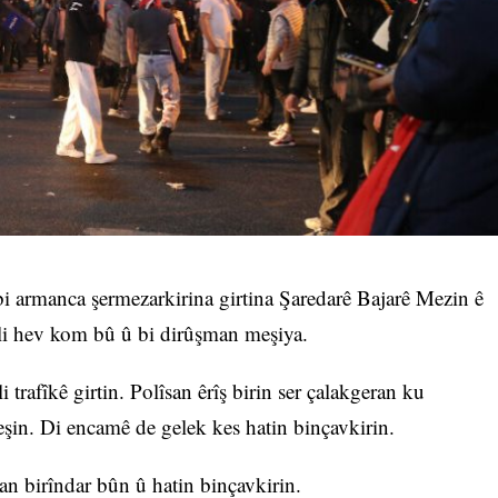
i armanca şermezarkirina girtina Şaredarê Bajarê Mezin ê
li hev kom bû û bi dirûşman meşiya.
i trafîkê girtin. Polîsan êrîş birin ser çalakgeran ku
şin. Di encamê de gelek kes hatin binçavkirin.
îsan birîndar bûn û hatin binçavkirin.