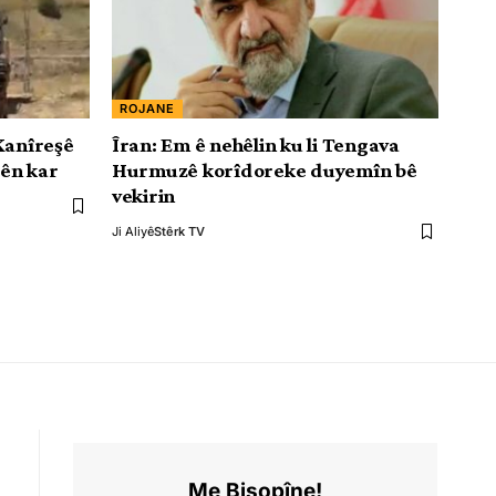
ROJANE
 Kanîreşê
Îran: Em ê nehêlin ku li Tengava
ên kar
Hurmuzê korîdoreke duyemîn bê
vekirin
Ji Aliyê
Stêrk TV
Me Bişopîne!