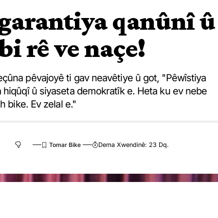
 garantiya qanûnî û
bi rê ve naçe!
çûna pêvajoyê ti gav neavêtiye û got, "Pêwîstiya
 hiqûqî û siyaseta demokratîk e. Heta ku ev nebe
 bike. Ev zelal e."
Dema Xwendinê: 23 Dq.