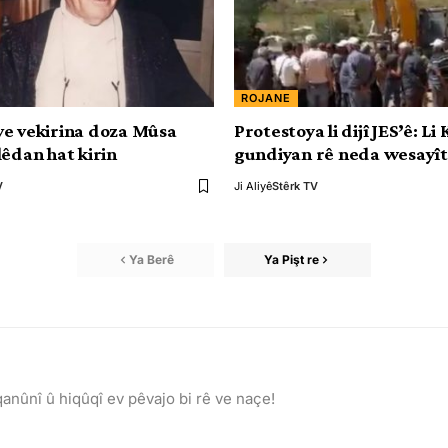
ROJANE
û ve vekirina doza Mûsa
Protestoya li dijî JES’ê: Li
lêdan hat kirin
gundiyan rê neda wesayît
V
Ji Aliyê
Stêrk TV
Ya Berê
Ya Pişt re
anûnî û hiqûqî ev pêvajo bi rê ve naçe!