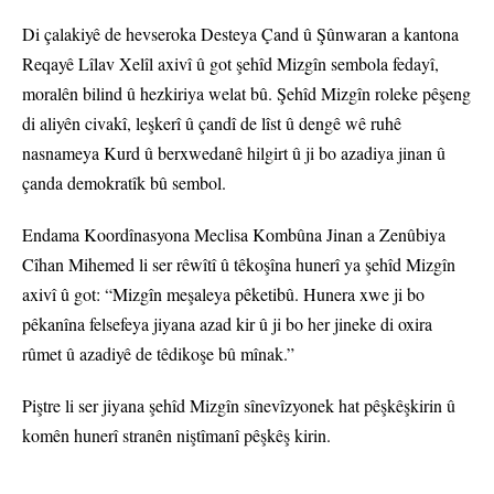
Di çalakiyê de hevseroka Desteya Çand û Şûnwaran a kantona
Reqayê Lîlav Xelîl axivî û got şehîd Mizgîn sembola fedayî,
moralên bilind û hezkiriya welat bû. Şehîd Mizgîn roleke pêşeng
di aliyên civakî, leşkerî û çandî de lîst û dengê wê ruhê
nasnameya Kurd û berxwedanê hilgirt û ji bo azadiya jinan û
çanda demokratîk bû sembol.
Endama Koordînasyona Meclisa Kombûna Jinan a Zenûbiya
Cîhan Mihemed li ser rêwîtî û têkoşîna hunerî ya şehîd Mizgîn
axivî û got: “Mizgîn meşaleya pêketibû. Hunera xwe ji bo
pêkanîna felsefeya jiyana azad kir û ji bo her jineke di oxira
rûmet û azadiyê de têdikoşe bû mînak.”
Piştre li ser jiyana şehîd Mizgîn sînevîzyonek hat pêşkêşkirin û
komên hunerî stranên niştîmanî pêşkêş kirin.