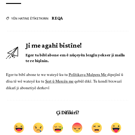
REQA
YÊN HATINE ÊTÎKETKIRIN
Ji me agahî bistîne!
Eger tu bibî abone em ê nûçeyên lezgîn yekser ji maîla
te re bişînin.
Eger tu bibî abone te we wateyê ku tu
Polîtikaya Malpera Me
dipejînî û
dîsa tê wê wateyê ku tu
Şert û Mercên me
qebûl dikî. Tu kendî bixwazî
dikarî ji abonetiyê derkevî
Çi Difikirî?