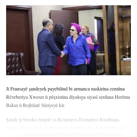
Ji Fransayê şandeyek payebilind bi armanca naskirina ezmûna
Rêveberiya Xweser û pêşxistina diyaloga siyasî serdana Herêma
Bakur û Rojhilatê Sûriyeyê kir.
Şande ji Seroka rûmetê ya Komeleya Dostaniya Kurdistan-
Fransa Sylvie Jean, parlementera bajarê Seine-Saint-Denis yê
hilbijartî, endama Partiya Komunîst û rêxistinên çep, Emily Luc,