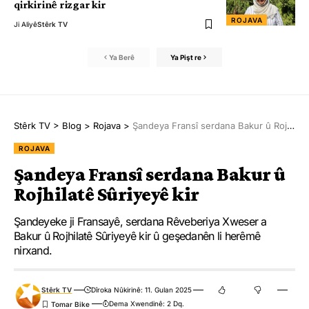
qirkirinê rizgar kir
ROJAVA
Ji Aliyê
Stêrk TV
Ya Berê
Ya Pişt re
Stêrk TV
>
Blog
>
Rojava
>
Şandeya Fransî serdana Bakur û Rojhilatê Sûriyeyê kir
ROJAVA
Şandeya Fransî serdana Bakur û
Rojhilatê Sûriyeyê kir
Şandeyeke ji Fransayê, serdana Rêveberiya Xweser a
Bakur û Rojhilatê Sûriyeyê kir û geşedanên li herêmê
nirxand.
Stêrk TV
Dîroka Nûkirinê: 11. Gulan 2025
Dema Xwendinê: 2 Dq.