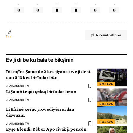
.
.
.
.
.
.
0
0
0
0
0
0
Nirxandinek Bike
Ev jî di be ku bala te bikşînin
Di teqîna Şamê de 2 kes jiyana xwe ji dest
dan û 13 kes birîndar bûn
ROJAVA
Ji Aliyê
Stêrk TV
Li Şamê teqîn çêbû; birîndar hene
Ji Aliyê
Stêrk TV
ROJAVA
Li Efrînê xerac ji xwediyên erdan
dixwazin
ROJAVA
Ji Aliyê
Stêrk TV
Eyşe Efendî: Rêber Apo civak ji pencên