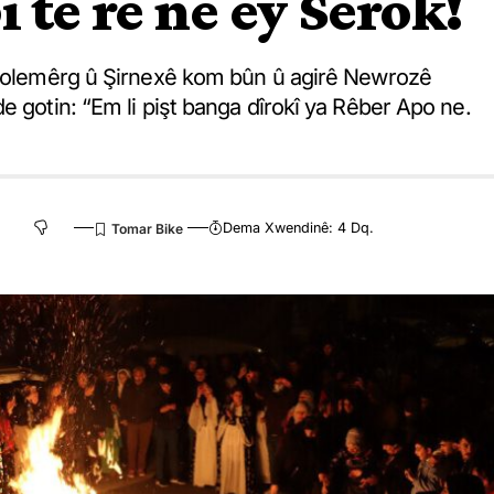
 te re ne ey Serok!
, Colemêrg û Şirnexê kom bûn û agirê Newrozê
e gotin: “Em li pişt banga dîrokî ya Rêber Apo ne.
Dema Xwendinê: 4 Dq.