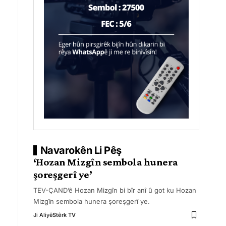
Navarokên Li Pêş
‘Hozan Mizgîn sembola hunera
şoreşgerî ye’
TEV-ÇAND’ê Hozan Mizgîn bi bîr anî û got ku Hozan
Mizgîn sembola hunera şoreşgerî ye.
Ji Aliyê
Stêrk TV