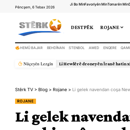
Ji Bo Min
Favoriyên Min
Tomarên Min
Pêncşem, 6 Tebax 2026
DESTPÊK
ROJANE
HEMÛ BAJAR
BEHDÎNAN
STENBOL
AMED
ENQERE
QAMI
Nûçeyên Lezgîn
Rejîma Îranê xwepêşanderek din bi
Stêrk TV
>
Blog
>
Rojane
>
Li gelek navendan coşa Newr
ROJANE
Li gelek navenda