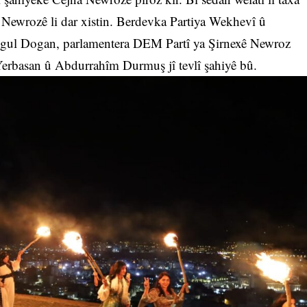
 Newrozê li dar xistin. Berdevka Partiya Wekhevî û
gul Dogan, parlamentera DEM Partî ya Şirnexê Newroz
Yerbasan û Abdurrahîm Durmuş jî tevlî şahiyê bû.