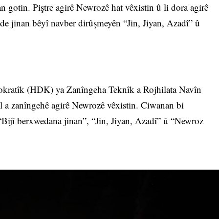
an gotin. Piştre agirê Newrozê hat vêxistin û li dora agirê
de jinan bêyî navber dirûşmeyên “Jin, Jiyan, Azadî” û
ratîk (HDK) ya Zanîngeha Teknîk a Rojhilata Navîn
l a zanîngehê agirê Newrozê vêxistin. Ciwanan bi
Bijî berxwedana jinan”, “Jin, Jiyan, Azadî” û “Newroz