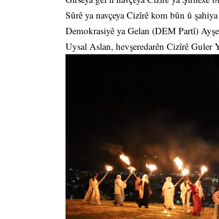
Sûrê ya navçeya Cizîrê kom bûn û şahiya
Demokrasiyê ya Gelan (DEM Partî) Ayşe
Uysal Aslan, hevşeredarên Cizîrê Guler 