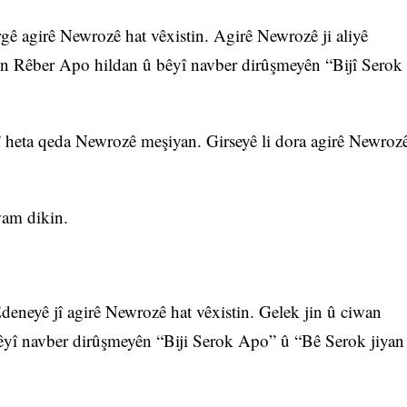
ê agirê Newrozê hat vêxistin. Agirê Newrozê ji aliyê
ên Rêber Apo hildan û bêyî navber dirûşmeyên “Bijî Serok
.
 heta qeda Newrozê meşiyan. Girseyê li dora agirê Newroz
wam dikin.
eneyê jî agirê Newrozê hat vêxistin. Gelek jin û ciwan
bêyî navber dirûşmeyên “Biji Serok Apo” û “Bê Serok jiyan