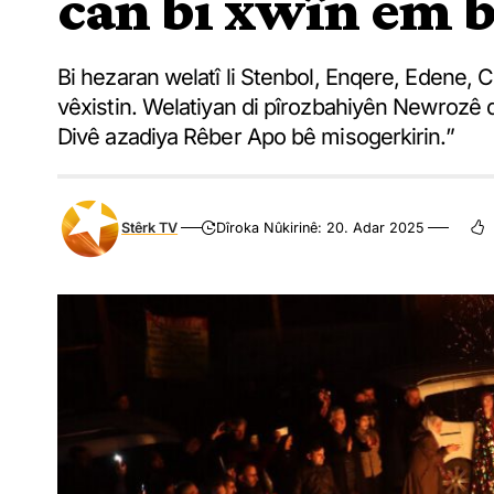
can bi xwîn em bi
Bi hezaran welatî li Stenbol, Enqere, Edene
vêxistin. Welatiyan di pîrozbahiyên Newrozê d
Divê azadiya Rêber Apo bê misogerkirin.”
Stêrk TV
Dîroka Nûkirinê: 20. Adar 2025