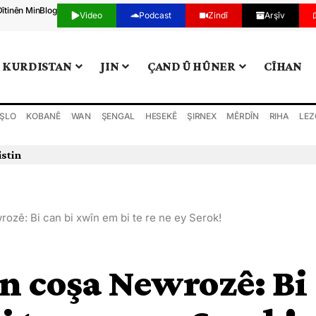
Dîtinên Min
Blog
Video
Podcast
Zindî
Arşîv
KURDISTAN
JIN
ÇAND Û HÛNER
CÎHAN
ŞLO
KOBANÊ
WAN
ŞENGAL
HESEKÊ
ŞIRNEX
MÊRDÎN
RIHA
LEZ
 darve kir
ozê: Bi can bi xwîn em bi te re ne ey Serok!
n coşa Newrozê: Bi