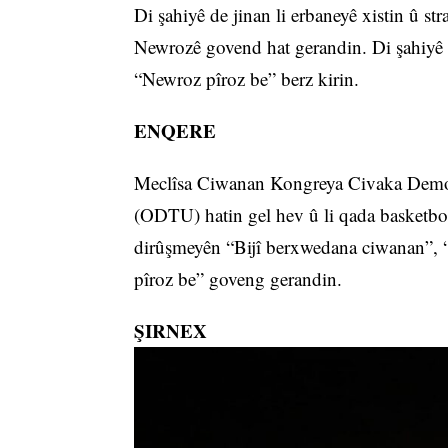
Di şahiyê de jinan li erbaneyê xistin û str
Newrozê govend hat gerandin. Di şahiyê 
“Newroz pîroz be” berz kirin.
ENQERE
Meclîsa Ciwanan Kongreya Civaka Demok
(ODTU) hatin gel hev û li qada basketbo
dirûşmeyên “Bijî berxwedana ciwanan”, “
pîroz be” goveng gerandin.
ŞIRNEX