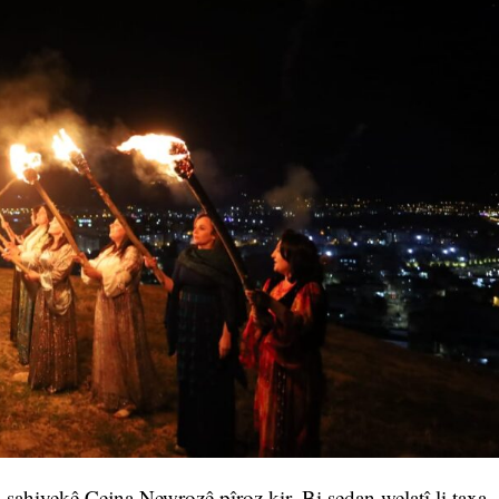
i şahiyekê Cejna Newrozê pîroz kir. Bi sedan welatî li taxa