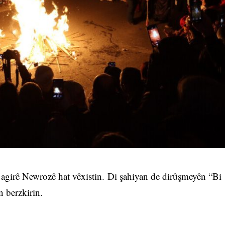
 agirê Newrozê hat vêxistin. Di şahiyan de dirûşmeyên “Bi
n berzkirin.