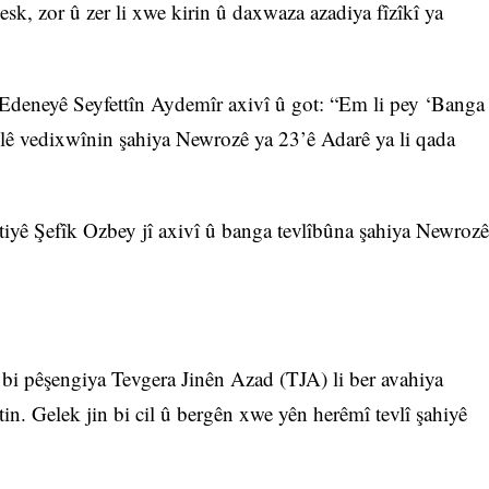
esk, zor û zer li xwe kirin û daxwaza azadiya fîzîkî ya
Edeneyê Seyfettîn Aydemîr axivî û got: “Em li pey ‘Banga
 vedixwînin şahiya Newrozê ya 23’ê Adarê ya li qada
yê Şefîk Ozbey jî axivî û banga tevlîbûna şahiya Newrozê
bi pêşengiya Tevgera Jinên Azad (TJA) li ber avahiya
n. Gelek jin bi cil û bergên xwe yên herêmî tevlî şahiyê