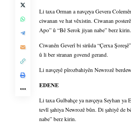
Li taxa Orman a navçeya Gevera Colemêrg
ciwanan ve hat vêxistin. Ciwanan poster
Apo” û “Bê Serok jiyan nabe” berz kirin
Ciwanên Geverî bi sirûda “Çerxa Şoreşê”
û li ber stranan govend gerand.
Li navçeyê pîrozbahiyên Newrozê berde
EDENE
Li taxa Gulbahçe ya navçeya Seyhan ya Ed
tevlî şahiya Newrozê bûn. Di şahiyê de 
nabe” berz kirin.