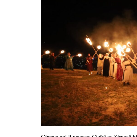
Girseya gel li navçeya Cizîrê ya Şirnexê b