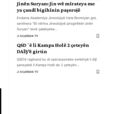
Jinên Suryan: Jin wê mîrateya me
ya çandî bigihînin paşerojê
Endama Akademiya Jineolojiyê Hela Romniyan got,
semînera "Bi nêrîna Jineolojiyê pirsgirêkên jinên
Suryan" tenê çalakiyeke
…
Ji Aliyê
Stêrk TV
QSDʹê li Kampa Holê 2 çeteyên
DAÎŞ’ê girtin
QSDʹê ragihand ku di operasyoneke ewlehiyê li dijî
şaneyekê li Kampa Holê de 2 çeteyên
…
Ji Aliyê
Stêrk TV