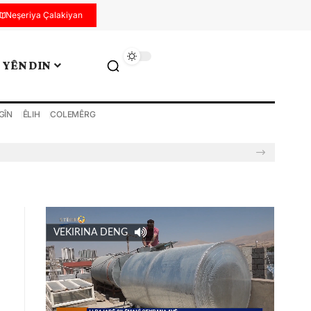
Neşeriya Çalakiyan
YÊN DIN
GÎN
ÊLIH
COLEMÊRG
VEKIRINA DENG