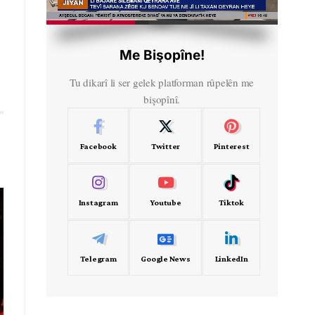
HD
00:30
Me Bişopîne!
Tu dikarî li ser gelek platforman rûpelên me
bişopînî.
Facebook
Twitter
Pinterest
Instagram
Youtube
Tiktok
Telegram
Google News
LinkedIn