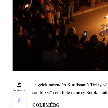
Li gelek navendên Kurdistan û Tirkiyeyê
Parvekirin
can bi xwîn em bi te re ne ey Serok” hati
COLEMÊRG