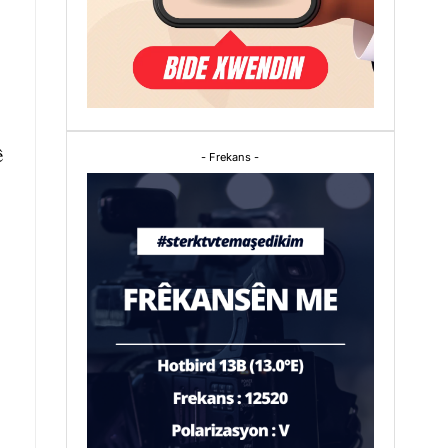
ê
- Frekans -