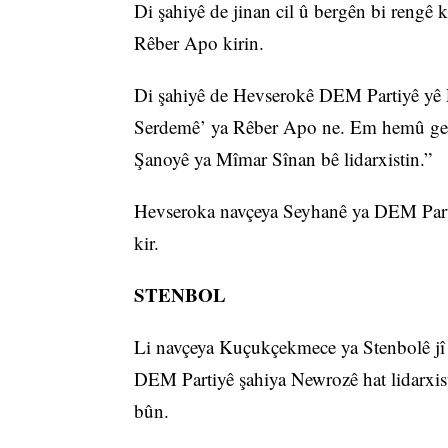
Di şahiyê de jinan cil û bergên bi rengê k
Rêber Apo kirin.
Di şahiyê de Hevserokê DEM Partiyê yê 
Serdemê’ ya Rêber Apo ne. Em hemû gelê
Şanoyê ya Mîmar Sînan bê lidarxistin.”
Hevseroka navçeya Seyhanê ya DEM Parti
kir.
STENBOL
Li navçeya Kuçukçekmece ya Stenbolê jî 
DEM Partiyê şahiya Newrozê hat lidarxisti
bûn.