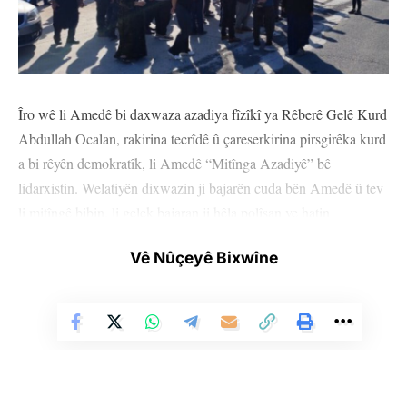
Îro wê li Amedê bi daxwaza azadiya fîzîkî ya Rêberê Gelê Kurd
Abdullah Ocalan, rakirina tecrîdê û çareserkirina pirsgirêka kurd
a bi rêyên demokratîk, li Amedê “Mitînga Azadiyê” bê
lidarxistin. Welatiyên dixwazin ji bajarên cuda bên Amedê û tev
li mitîngê bibin, li gelek bajaran ji hêla polîsan ve hatin
astengkirin.
Vê Nûçeyê Bixwîne
DERSIM
Şêniyên dixwestin li Dersimê ber bi Amedê ve bên, li Truşmekê
ji hêla polîsan ve hatin rawestandin. Şêniyan li dijî astengkirinê
bi kornoyên wesayîtên xwe xistin û polîs protesto kirin.