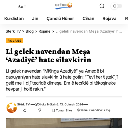
Aa
Kurdistan
Jin
Çand û Hûner
Cîhan
Rojava
R
Stêrk TV
>
Blog
>
Rojane
>
Li gelek navendan Meşa ‘Azadiyê’ hate silavkirin
ROJANE
Li gelek navendan Meşa
‘Azadiyê’ hate silavkirin
Li gelek navendan “Mitînga Azadiyê” ya Amedê bi
daxuyaniyan hate silavkirin û hate gotin: “Tevî her tiştekî jî
gelê me li dijî tecrîdê dimeşe. Em ê tecrîdê bi têkoşîneke
hevpar ji holê rakin.”
Stêrk TV
Dîroka Nûkirinê: 13. Cotmeh 2024
Dema Xwendinê: 7 Dq.