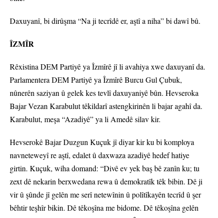
Daxuyanî, bi dirûşma “Na ji tecrîdê er, aştî a niha” bi dawî bû.
ÎZMÎR
Rêxistina DEM Partiyê ya Îzmîrê jî li avahiya xwe daxuyanî da.
Parlamentera DEM Partiyê ya Îzmîrê Burcu Gul Çubuk,
nûnerên saziyan û gelek kes tevlî daxuyaniyê bûn. Hevseroka
Bajar Vezan Karabulut têkildarî astengkirinên li bajar agahî da.
Karabulut, meşa “Azadiyê” ya li Amedê silav kir.
Hevserokê Bajar Duzgun Kuçuk jî diyar kir ku bi komploya
navneteweyî re aştî, edalet û daxwaza azadiyê hedef hatiye
girtin. Kuçuk, wiha domand: “Divê ev yek baş bê zanîn ku; tu
zext dê nekarin berxwedana rewa û demokratîk têk bibin. Dê ji
vir û şûnde jî gelên me serî netewînin û polîtîkayên tecrîd û şer
bêhtir teşhîr bikin. Dê têkoşîna me bidome. Dê têkoşîna gelên