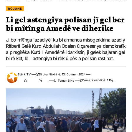
ROJANE
Li gel astengiya polîsan jî gel ber
bi mîtînga Amedê ve diherike
Ji bo mîtînga 'azadiyê' ku bi armanca misogerkirina azadiy
Rêberê Gelê Kurd Abdullah Ocalan û çareseriya demokratîk
a pirsgirêka Kurd li Amedê tê lidarxistin, ji gelek bajaran gel
bi rê ket, lê li astengiya bi rêk û pêk a polîsan rast hat.
Stêrk TV
Dîroka Nûkirinê: 13. Cotmeh 2024
Dema Xwendinê: 1 Dq.