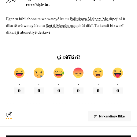
te re bişînin.
Eger tu bibî abone te we wateyê ku tu
Polîtikaya Malpera Me
dipejînî û
dîsa tê wê wateyê ku tu
Şert û Mercên me
qebûl dikî. Tu kendî bixwazî
dikarî ji abonetiyê derkevî
Çi Difikirî?
.
.
.
.
.
.
0
0
0
0
0
0
Nirxandinek Bike