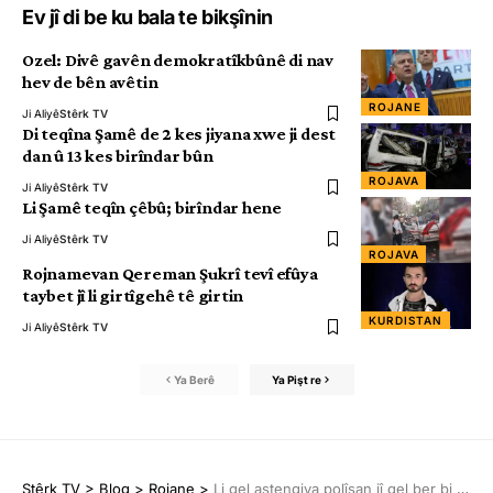
Ev jî di be ku bala te bikşînin
Ozel: Divê gavên demokratîkbûnê di nav
hev de bên avêtin
ROJANE
Ji Aliyê
Stêrk TV
Di teqîna Şamê de 2 kes jiyana xwe ji dest
dan û 13 kes birîndar bûn
ROJAVA
Ji Aliyê
Stêrk TV
Li Şamê teqîn çêbû; birîndar hene
Ji Aliyê
Stêrk TV
ROJAVA
Rojnamevan Qereman Şukrî tevî efûya
taybet jî li girtîgehê tê girtin
KURDISTAN
Ji Aliyê
Stêrk TV
Ya Berê
Ya Pişt re
Stêrk TV
>
Blog
>
Rojane
>
Li gel astengiya polîsan jî gel ber bi mîtînga Amedê ve diherike