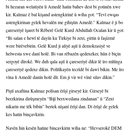
bi hezaran welatiyên li Amedê hatin bahev dest bi gotinên xwe
kir. Kalmaz ê bal kişand astengkirinê û wiha got: “Tevî ewqas
astengkirinan gelek hevalên me gihiştin Amedê.” Kalmaz ê ji bo
çareseriyê îşaret bi Rêberê Gelê Kurd Abdullah Ocalan kir û got:
“Bi salan e hewl tê dayîn ku Tirkiye bi zext, girtin û faşîzmê
were birêvebirin. Gelê Kurd ji aliyê aştî û demokrasiyê ve
helwesta xwe danî holê. Bi van rêbazên qedexeker, hûn ê biçin
sergoyê dîrokê. We duh qala aştî û çareseriyê dikir lê îro mîtînga
çareseriyê qedexe dikin. Polîtîkayên tecrîdê bi dawî bikin. Me îro
vîna li Amedê danîn holê dît. Em ji vir wê vînê silav dikin.”
Piştî axaftina Kalmaz polîsan êrîşî girseyê kir. Girseyê bi
berzkirina dirûşmeyên “Bijî berxwedana zindanan” û “Zext
nikarin me têk bibin” bertek nîşanî êrîşî dan. Di êrîşê de gelek
kes hatin binçavkirin.
Navên hin kesên hatine binçavkirin wiha ne: “Hevserokê DEM