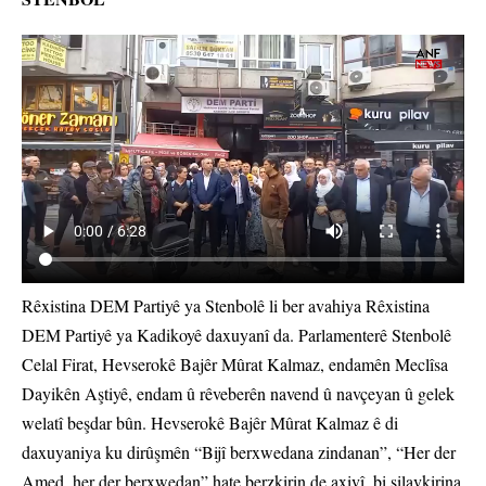
Rêxistina DEM Partiyê ya Stenbolê li ber avahiya Rêxistina
DEM Partiyê ya Kadikoyê daxuyanî da. Parlamenterê Stenbolê
Celal Firat, Hevserokê Bajêr Mûrat Kalmaz, endamên Meclîsa
Dayikên Aştiyê, endam û rêveberên navend û navçeyan û gelek
welatî beşdar bûn. Hevserokê Bajêr Mûrat Kalmaz ê di
daxuyaniya ku dirûşmên “Bijî berxwedana zindanan”, “Her der
Amed, her der berxwedan” hate berzkirin de axivî, bi silavkirina