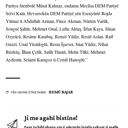
Partiya Stenbolê Mûrat Kalmaz, endama Meclîsa DEM Partiyê
Selvî Kalir, Hevserokên DEM Partiyê yên Esenyûrtê Rojda
Yilmaz û Abdullah Arinan, Fînce Akman, Nûrten Varlik,
Songul Şahîn, Mehmet Onal, Luftu Aktaş, Îrfan Kaya, Sînan
Ozyolcû, Resîme Karabaş, Remzî Yildiz, Resûl Aslan, Raîf
Guzel, Unal Yûsûfoglû, Besra Îşsever, Sûat Yildiz, Nîhat
Bûzkûş, Îlhan Çelîk, Salîh Tûnali, Metîn Tîlkî, Mehmet
Aydemîr, Selamî Karagoz û Cemîl Hanoglû.”
HEMÛ BAJAR
YÊN HATINE ÊTÎKETKIRIN
Ji me agahî bistîne!
Eger tu bibî abone em ê nûçeyên lezgîn yekser ji maîla