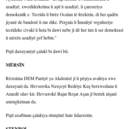
azadiyê, xwedîderketina li aştî û azadiyê, li çareseriya
demokratîk e. Tecrîda li birêz Ocalan tê ferzkirin, di her qadên
jiyanê de bandorê li me dike. Pergala li Îmraliyê veguheriye
tecrîdeke civakî û heta bi dawî nebe jî dê her tim li ser demokrasî
û nirxên azadiyê gef hebin.”
Piştî daxuyaniyê çalakî bi dawî bû.
MÊRSÎN
Rêxistina DEM Partiyê ya Akdenîzê jî li pêşiya avahiya xwe
daxuyanî da. Hevseroka Navçeyê Bedriye Kuş berxwedana li
Amedê silav kir. Hevserokê Bajar Reşat Aşan jî bertek nîşanî
astengkirinan da.
Piştî axaftinan çalakiya rûniştinê hate lidarxistin.
STENBOL