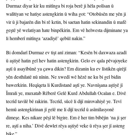
Durmaz diyar kir ku mitînga bi roja berê ji hêla polîsan û
walîtiyan ve hatiye astengkirin û wiha got: “Otobûsên me yên ji
vir û ji bajarên din bi rê ketin, bi saetan hatin sekinandin û mafê
geştê yê welatiyan hate binpêkirin. Em vê helwesta dijminane ya
li hemberî mitînga ‘azadiyê’ qebûl nakin.”
Bi domdarî Durmaz ev tişt anî ziman: “Kesên bi daxwaza azadî
û aştiyê hatin gel hev hatin astengkirin. Gelo ev qala pêvajoyeke
aştî û asayîbûnê ya çawa dikin? Em dizanin ku ev lîstikên qirêjî
yên desthilatê nû nînin. Ne xwedî wê hêzê ne ku bi gel bidin
bawerkirin. Heqîqeta li Kurdistanê aştî ye. Navnîşana aştiyê jî
Îmrali ye, muxatab Rêberê Gelê Kurd Abdullah Ocalan e. Divê
tecrîd tavilê bê rakirin. Tecrîd, sûcê li dijî mirovahiyê ye. Tevî
hemû astengkirinan jî gelê me li dijî tecrîd û asîmîlasyonê
dimeşe. Kes nikare pêşî lê bigire. Em ê her tim bibêjin ‘na ji şer
re, aştî a niha.’ Divê dewlet rêya aştiyê veke û rêya şer jî asteng
bike.”