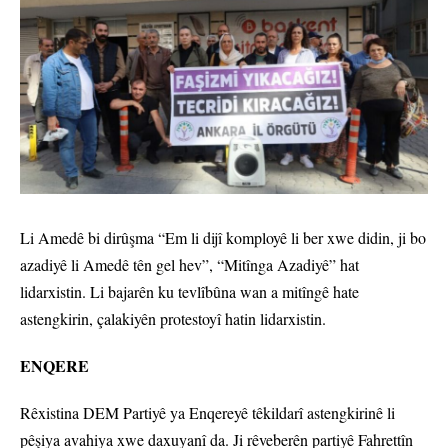
Li Amedê bi dirûşma “Em li dijî komployê li ber xwe didin, ji bo
azadiyê li Amedê tên gel hev”, “Mitînga Azadiyê” hat
lidarxistin. Li bajarên ku tevlîbûna wan a mitîngê hate
astengkirin, çalakiyên protestoyî hatin lidarxistin.
ENQERE
Rêxistina DEM Partiyê ya Enqereyê têkildarî astengkirinê li
pêşiya avahiya xwe daxuyanî da. Ji rêveberên partiyê Fahrettîn