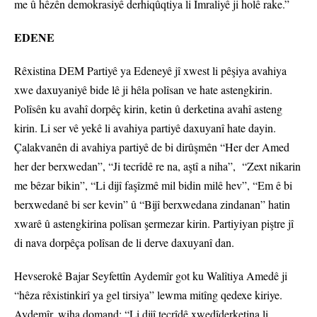
me û hêzên demokrasiyê derhiqûqtiya li Îmraliyê ji holê rake.”
EDENE
Rêxistina DEM Partiyê ya Edeneyê jî xwest li pêşiya avahiya
xwe daxuyaniyê bide lê ji hêla polîsan ve hate astengkirin.
Polîsên ku avahî dorpêç kirin, ketin û derketina avahî asteng
kirin. Li ser vê yekê li avahiya partiyê daxuyanî hate dayin.
Çalakvanên di avahiya partiyê de bi dirûşmên “Her der Amed
her der berxwedan”, “Ji tecrîdê re na, aştî a niha”, “Zext nikarin
me bêzar bikin”, “Li dijî faşîzmê mil bidin milê hev”, “Em ê bi
berxwedanê bi ser kevin” û “Bijî berxwedana zindanan” hatin
xwarê û astengkirina polîsan şermezar kirin. Partiyiyan piştre jî
di nava dorpêça polîsan de li derve daxuyanî dan.
Hevserokê Bajar Seyfettîn Aydemîr got ku Walîtiya Amedê ji
“hêza rêxistinkirî ya gel tirsiya” lewma mitîng qedexe kiriye.
Aydemîr, wiha domand: “Li dijî tecrîdê xwedîderketina li