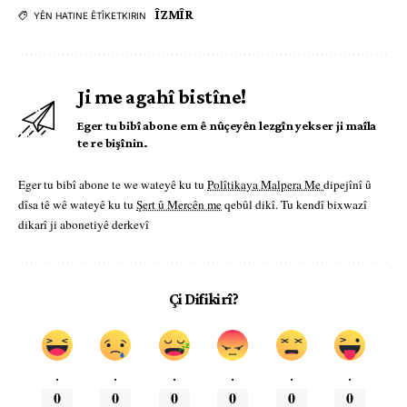
ÎZMÎR
YÊN HATINE ÊTÎKETKIRIN
Ji me agahî bistîne!
Eger tu bibî abone em ê nûçeyên lezgîn yekser ji maîla
te re bişînin.
Eger tu bibî abone te we wateyê ku tu
Polîtikaya Malpera Me
dipejînî û
dîsa tê wê wateyê ku tu
Şert û Mercên me
qebûl dikî. Tu kendî bixwazî
dikarî ji abonetiyê derkevî
Çi Difikirî?
.
.
.
.
.
.
0
0
0
0
0
0