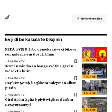
Nirxandinek Bike
Ev jî di be ku bala te bikşînin
FEDA û YJED: Ji bo demokrasiyê çi bikeve
ser milê me em ê bi cih bînin
ROJANE
Ji Aliyê
Stêrk TV
Xizmên windayan banga avêtina gavên
wêrektir kirin
ROJANE
Ji Aliyê
Stêrk TV
Dayikên Şemiyê aqûbeta Suleyman Cîhan
pirsîn
ROJANE
Ji Aliyê
Stêrk TV
Girtî Aydin Ogûz ê piyê wî şikestî nabin
nexweşxaneyê
ROJANE
Ji Aliyê
Stêrk TV