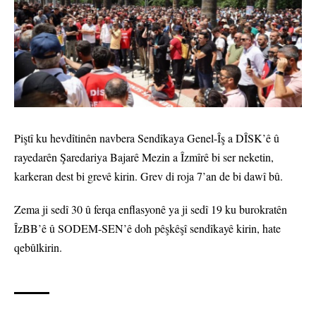
Piştî ku hevdîtinên navbera Sendîkaya Genel-Îş a DÎSK’ê û
rayedarên Şaredariya Bajarê Mezin a Îzmîrê bi ser neketin,
karkeran dest bi grevê kirin. Grev di roja 7’an de bi dawî bû.
Zema ji sedî 30 û ferqa enflasyonê ya ji sedî 19 ku burokratên
ÎzBB’ê û SODEM-SEN’ê doh pêşkêşî sendîkayê kirin, hate
qebûlkirin.