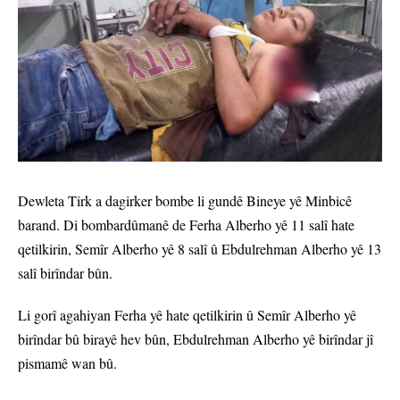
Dewleta Tirk a dagirker bombe li gundê Bineye yê Minbicê
barand. Di bombardûmanê de Ferha Alberho yê 11 salî hate
qetilkirin, Semîr Alberho yê 8 salî û Ebdulrehman Alberho yê 13
salî birîndar bûn.
Li gorî agahiyan Ferha yê hate qetilkirin û Semîr Alberho yê
birîndar bû birayê hev bûn, Ebdulrehman Alberho yê birîndar jî
pismamê wan bû.