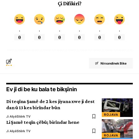
Çi Difikirî?
.
.
.
.
.
.
0
0
0
0
0
0
Nirxandinek Bike
Ev jî di be ku bala te bikşînin
Di teqîna Şamê de 2 kes jiyana xwe ji dest
dan û 13 kes birîndar bûn
ROJAVA
Ji Aliyê
Stêrk TV
Li Şamê teqîn çêbû; birîndar hene
Ji Aliyê
Stêrk TV
ROJAVA