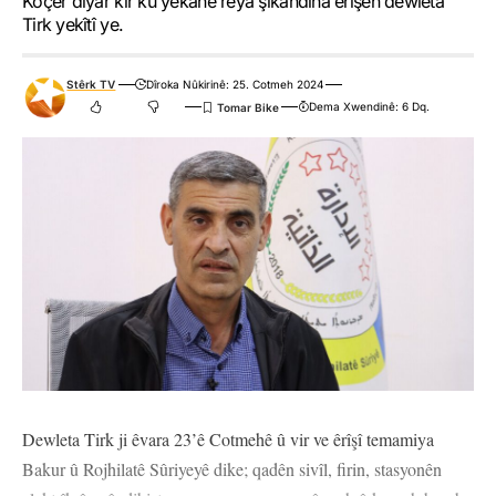
Koçer diyar kir ku yekane rêya şikandina êrîşên dewleta
Tirk yekîtî ye.
Stêrk TV
Dîroka Nûkirinê: 25. Cotmeh 2024
Dema Xwendinê: 6 Dq.
Dewleta Tirk ji êvara 23’ê Cotmehê û vir ve êrîşî temamiya
Bakur û Rojhilatê Sûriyeyê dike; qadên sivîl, firin, stasyonên