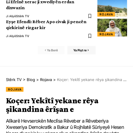
Li Efrînê xerac ji xwediyên erdan
dixwazin
ROJAVA
Ji Aliyê
Stêrk TV
Eyşe Efendî: Rêber Apo civak ji pencên
qirkirinê rizgar kir
ROJAVA
Ji Aliyê
Stêrk TV
Ya Berê
Ya Pişt re
Stêrk TV
>
Blog
>
Rojava
>
Koçer: Yekîtî yekane rêya şikandina êrîşan e
ROJAVA
Koçer: Yekîtî yekane rêya
şikandina êrîşan e
Alîkarê Hevserokên Meclîsa Rêveber a Rêveberiya
Xweseriya Demokratîk a Bakur û Rojhilatê Sûriyeyê Hesen