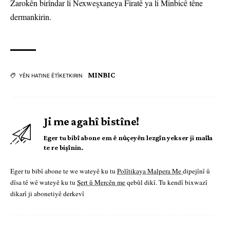
Zarokên birîndar li Nexweşxaneya Firatê ya li Minbicê têne
dermankirin.
MINBIC
YÊN HATINE ÊTÎKETKIRIN
Ji me agahî bistîne!
Eger tu bibî abone em ê nûçeyên lezgîn yekser ji maîla
te re bişînin.
Eger tu bibî abone te we wateyê ku tu
Polîtikaya Malpera Me
dipejînî û
dîsa tê wê wateyê ku tu
Şert û Mercên me
qebûl dikî. Tu kendî bixwazî
dikarî ji abonetiyê derkevî