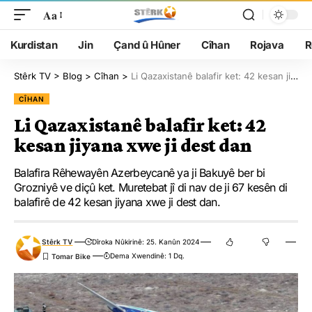
Aa
Kurdistan
Jin
Çand û Hûner
Cîhan
Rojava
R
Stêrk TV
>
Blog
>
Cîhan
>
Li Qazaxistanê balafir ket: 42 kesan jiyana xwe ji dest dan
CÎHAN
Li Qazaxistanê balafir ket: 42
kesan jiyana xwe ji dest dan
Balafira Rêhewayên Azerbeycanê ya ji Bakuyê ber bi
Grozniyê ve diçû ket. Muretebat jî di nav de ji 67 kesên di
balafirê de 42 kesan jiyana xwe ji dest dan.
Stêrk TV
Dîroka Nûkirinê: 25. Kanûn 2024
Dema Xwendinê: 1 Dq.