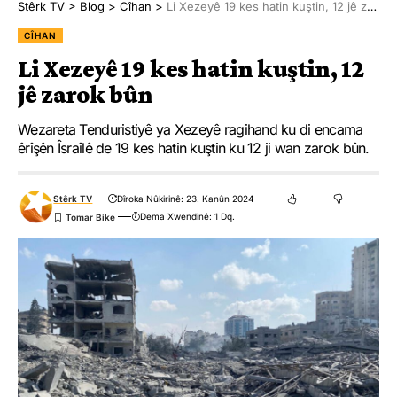
Stêrk TV
>
Blog
>
Cîhan
>
Li Xezeyê 19 kes hatin kuştin, 12 jê zarok bûn
CÎHAN
Li Xezeyê 19 kes hatin kuştin, 12
jê zarok bûn
Wezareta Tenduristiyê ya Xezeyê ragihand ku di encama
êrîşên Îsraîlê de 19 kes hatin kuştin ku 12 ji wan zarok bûn.
Stêrk TV
Dîroka Nûkirinê: 23. Kanûn 2024
Dema Xwendinê: 1 Dq.