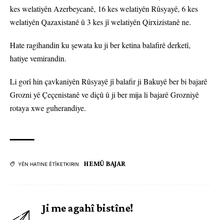
kes welatiyên Azerbeycanê, 16 kes welatiyên Rûsyayê, 6 kes
welatiyên Qazaxistanê û 3 kes jî welatiyên Qirxizistanê ne.
Hate ragihandin ku şewata ku ji ber ketina balafirê derketî,
hatiye vemirandin.
Li gorî hin çavkaniyên Rûsyayê jî balafir ji Bakuyê ber bi bajarê
Grozni yê Çeçenistanê ve diçû û ji ber mija li bajarê Grozniyê
rotaya xwe guherandiye.
HEMÛ BAJAR
YÊN HATINE ÊTÎKETKIRIN
Ji me agahî bistîne!