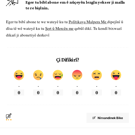
Eger tu bibî abone em ê nûçeyên lezgîn yekser ji maîla
te re bişînin.
Eger tu bibî abone te we wateyê ku tu
Polîtikaya Malpera Me
dipejînî û
dîsa tê wê wateyê ku tu
Şert û Mercên me
qebûl dikî. Tu kendî bixwazî
dikarî ji abonetiyê derkevî
Çi Difikirî?
.
.
.
.
.
.
0
0
0
0
0
0
Nirxandinek Bike