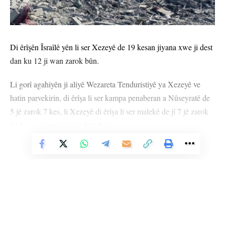
Di êrîşên Îsraîlê yên li ser Xezeyê de 19 kesan jiyana xwe ji dest
dan ku 12 ji wan zarok bûn.
Li gorî agahiyên ji aliyê Wezareta Tenduristiyê ya Xezeyê ve
hatin parvekirin, di êrîşa li ser kampa penaberan a Nûseyratê de
5 jê zarok 7 kes, li Xezeyê di êrîşa li ser malekê de jî 7 jê zarok
12 kesan jiyana xwe ji dest dan.
Vê Nûçeyê Bixwîne
Hate ragihandin ku di êrîşê de herî kêm 16 kes birîndar bûn.
HEMÛ BAJAR
YÊN HATINE ÊTÎKETKIRIN