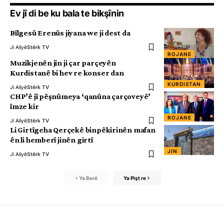
Ev jî di be ku bala te bikşînin
Bîlgesû Erenûs jiyana we ji dest da
Ji Aliyê
Stêrk TV
ROJANE
Muzikjenên jin ji çar parçeyên
Kurdistanê bi hev re konser dan
KURDISTAN
Ji Aliyê
Stêrk TV
CHP’ê jî pêşnûmeya ‘qanûna çarçoveyê’
îmze kir
ROJANE
Ji Aliyê
Stêrk TV
Li Girtîgeha Qerçekê binpêkirinên mafan
ên li hemberî jinên girtî
JIN
Ji Aliyê
Stêrk TV
Ya Berê
Ya Pişt re