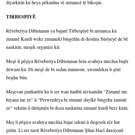
diyarkirin ku heya pêkanîna vê armancê tê bikoşin.
TIRBESPIYÊ
Rêveberiya Dibistanan ya bajarê Tirbespiyê bi armanca ku
zimanê Kurdî weke zimanekî bingehîn di destûra Sûriyeyê de bê
naskirin, meşek organîze kir.
Meşê li pêşiya Rêveberiya Dibistanan heta avahiya meclîsa bajêr
dewam kir. Di meşê de bi sedan mamoste, xwendekar û şênî
beşdar bûn.
Meşevan pankartên ku li ser wan hatibû nivîsandin “Zimanê me
hiyana me ye” û “Perwerdeya bi zimanê dayîkê bingeha zanistê
ye” vekirin û dirûşmên bi doza naskirina zimanê kurdî berz kirin.
Meş li pêşiya avahiya meclîsa bajar sekinî û deqeyek rêz hat
girtin. Li ser navê Rêveberiya Dibistanan Şîlan Hacî daxuyanî