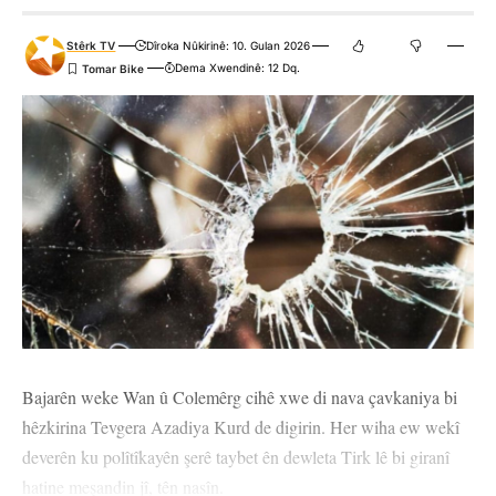
Stêrk TV
Dîroka Nûkirinê: 10. Gulan 2026
Dema Xwendinê: 12 Dq.
Bajarên weke Wan û Colemêrg cihê xwe di nava çavkaniya bi
hêzkirina Tevgera Azadiya Kurd de digirin. Her wiha ew wekî
deverên ku polîtîkayên şerê taybet ên dewleta Tirk lê bi giranî
hatine meşandin jî, tên nasîn.