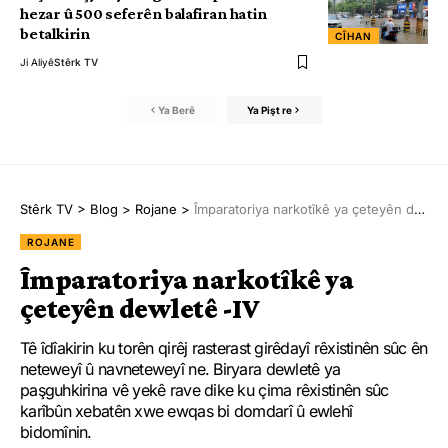
hezar û 500 seferên balafiran hatin
betalkirin
CÎHAN
Ji Aliyê
Stêrk TV
Ya Berê
Ya Pişt re
Stêrk TV
>
Blog
>
Rojane
>
Împaratoriya narkotîkê ya çeteyên dewletê -IV
ROJANE
Împaratoriya narkotîkê ya
çeteyên dewletê -IV
Tê îdîakirin ku torên qirêj rasterast girêdayî rêxistinên sûc ên
neteweyî û navneteweyî ne. Biryara dewletê ya
paşguhkirina vê yekê rave dike ku çima rêxistinên sûc
karîbûn xebatên xwe ewqas bi domdarî û ewlehî
bidomînin.