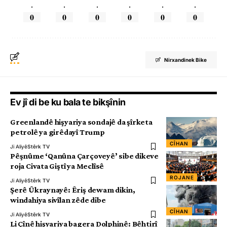
.
.
.
.
.
.
0
0
0
0
0
0
Nirxandinek Bike
Ev jî di be ku bala te bikşînin
Greenlandê hişyariya sondajê da şîrketa
petrolê ya girêdayî Trump
CÎHAN
Ji Aliyê
Stêrk TV
Pêşnûme ‘Qanûna Çarçoveyê’ sibe dikeve
roja Civata Giştî ya Meclîsê
ROJANE
Ji Aliyê
Stêrk TV
Şerê Ûkraynayê: Êriş dewam dikin,
windahiya sivîlan zêde dibe
CÎHAN
Ji Aliyê
Stêrk TV
Li Çînê hişyariya bagera Dolphinê: Bêhtirî