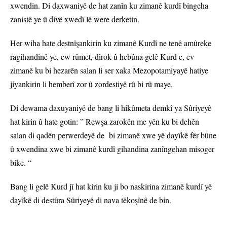
xwendin. Di daxwaniyê de hat zanîn ku zimanê kurdî bingeha
zanistê ye û divê xwedî lê were derketin.
Her wiha hate destnîşankirin ku zimanê Kurdî ne tenê amûreke
ragihandinê ye, ew rûmet, dîrok û hebûna gelê Kurd e, ev
zimanê ku bi hezarên salan li ser xaka Mezopotamiyayê hatiye
jiyankirin li hemberî zor û zordestiyê rû bi rû maye.
Di dewama daxuyaniyê de bang li hikûmeta demkî ya Sûriyeyê
hat kirin û hate gotin: ” Rewşa zarokên me yên ku bi dehên
salan di qadên perwerdeyê de bi zimanê xwe yê dayîkê fêr bûne
û xwendina xwe bi zimanê kurdî gihandina zanîngehan misoger
bike. “
Bang li gelê Kurd jî hat kirin ku ji bo naskirina zimanê kurdî yê
dayîkê di destûra Sûriyeyê di nava têkoşînê de bin.