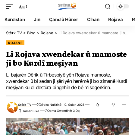
Aa
Kurdistan
Jin
Çand û Hûner
Cîhan
Rojava
R
Stêrk TV
>
Blog
>
Rojane
>
Li Rojava xwendekar û mamoste ji bo Kurdî meşiyan
ROJANE
Li Rojava xwendekar û mamoste
ji bo Kurdî meşiyan
Li bajarên Dêrik û Tirbespiyê yên Rojava mamoste,
xwendekar û bi sedan ji şêniyên herêmê ji bo zimanê Kurdî
meşiyan ku di destûra bingehîn de bê misogerkirin.
Stêrk TV
Dîroka Nûkirinê: 10. Gulan 2026
Dema Xwendinê: 3 Dq.