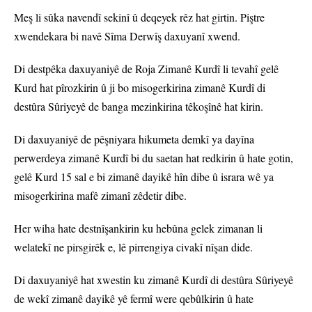
Meş li sûka navendî sekinî û deqeyek rêz hat girtin. Piştre
xwendekara bi navê Sîma Derwîş daxuyanî xwend.
Di destpêka daxuyaniyê de Roja Zimanê Kurdî li tevahî gelê
Kurd hat pîrozkirin û ji bo misogerkirina zimanê Kurdî di
destûra Sûriyeyê de banga mezinkirina têkoşînê hat kirin.
Di daxuyaniyê de pêşniyara hikumeta demkî ya dayîna
perwerdeya zimanê Kurdî bi du saetan hat redkirin û hate gotin,
gelê Kurd 15 sal e bi zimanê dayikê hîn dibe û israra wê ya
misogerkirina mafê zimanî zêdetir dibe.
Her wiha hate destnîşankirin ku hebûna gelek zimanan li
welatekî ne pirsgirêk e, lê pirrengiya civakî nîşan dide.
Di daxuyaniyê hat xwestin ku zimanê Kurdî di destûra Sûriyeyê
de wekî zimanê dayikê yê fermî were qebûlkirin û hate