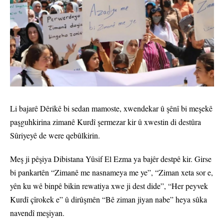
Li bajarê Dêrikê bi sedan mamoste, xwendekar û şênî bi meşekê
paşguhkirina zimanê Kurdî şermezar kir û xwestin di destûra
Sûriyeyê de were qebûlkirin.
Meş ji pêşiya Dibistana Yûsif El Ezma ya bajêr destpê kir. Girse
bi pankartên “Zimanê me nasnameya me ye”, “Ziman xeta sor e,
yên ku wê binpê bikin rewatiya xwe ji dest dide”, “Her peyvek
Kurdî çîrokek e” û dirûşmên “Bê ziman jiyan nabe” heya sûka
navendî meşiyan.