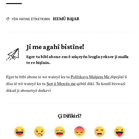
HEMÛ BAJAR
YÊN HATINE ÊTÎKETKIRIN
Ji me agahî bistîne!
Eger tu bibî abone em ê nûçeyên lezgîn yekser ji maîla
te re bişînin.
Eger tu bibî abone te we wateyê ku tu
Polîtikaya Malpera Me
dipejînî û
dîsa tê wê wateyê ku tu
Şert û Mercên me
qebûl dikî. Tu kendî bixwazî
dikarî ji abonetiyê derkevî
Çi Difikirî?