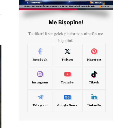
HD
00:50
Me Bişopîne!
Tu dikarî li ser gelek platforman rûpelên me
bişopînî.
Facebook
Twitter
Pinterest
Instagram
Youtube
Tiktok
Telegram
Google News
LinkedIn