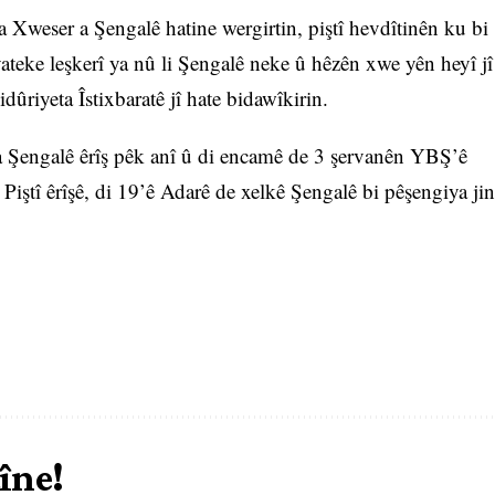
 Xweser a Şengalê hatine wergirtin, piştî hevdîtinên ku bi
yateke leşkerî ya nû li Şengalê neke û hêzên xwe yên heyî jî
idûriyeta Îstixbaratê jî hate bidawîkirin.
a Şengalê êrîş pêk anî û di encamê de 3 şervanên YBŞ’ê
. Piştî êrîşê, di 19’ê Adarê de xelkê Şengalê bi pêşengiya jin
îne!