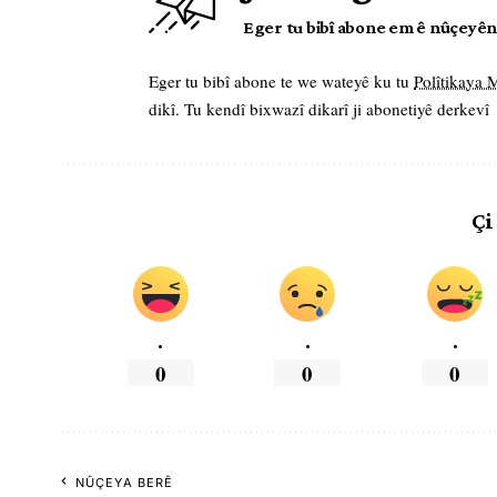
Eger tu bibî abone em ê nûçeyên l
Eger tu bibî abone te we wateyê ku tu
Polîtikaya
dikî. Tu kendî bixwazî dikarî ji abonetiyê derkevî
Çi
.
.
.
0
0
0
NÛÇEYA BERÊ