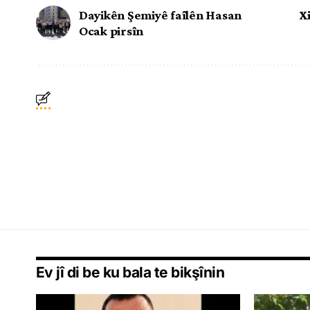
Dayikên Şemiyê faîlên Hasan
X
Ocak pirsîn
Ev jî di be ku bala te bikşînin