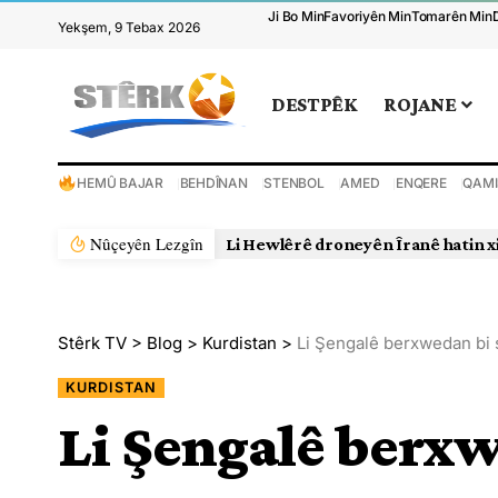
Ji Bo Min
Favoriyên Min
Tomarên Min
Yekşem, 9 Tebax 2026
DESTPÊK
ROJANE
HEMÛ BAJAR
BEHDÎNAN
STENBOL
AMED
ENQERE
QAMI
Nûçeyên Lezgîn
Li Hewlêrê droneyên Îranê hatin x
Stêrk TV
>
Blog
>
Kurdistan
>
Li Şengalê berxwedan bi 
KURDISTAN
Li Şengalê berxw