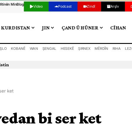
Dîtinên Min
Blog
Video
Podcast
Zindî
Arşîv
KURDISTAN
JIN
ÇAND Û HÛNER
CÎHAN
ŞLO
KOBANÊ
WAN
ŞENGAL
HESEKÊ
ŞIRNEX
MÊRDÎN
RIHA
LEZ
istin
ser ket
edan bi ser ket