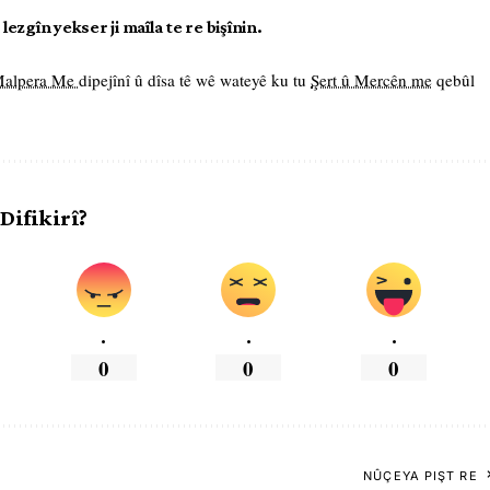
ezgîn yekser ji maîla te re bişînin.
 Malpera Me
dipejînî û dîsa tê wê wateyê ku tu
Şert û Mercên me
qebûl
 Difikirî?
.
.
.
0
0
0
NÛÇEYA PIŞT RE