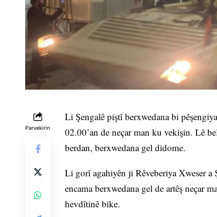
Li Şengalê piştî berxwedana bi pêşengiya 
Parvekirin
02.00’an de neçar man ku vekişin. Lê belê
berdan, berxwedana gel didome.
Li gorî agahiyên ji Rêveberiya Xweser a Ş
encama berxwedana gel de artêş neçar ma
hevdîtinê bike.