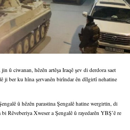
jin û ciwanan, hêzên artêşa Iraqê şev di derdora saet
 ji ber ku hîna şervanên birîndar ên dîlgirtî nehatine
engalê û hêzên parastina Şengalê hatine wergirtin, di
 bi Rêveberiya Xweser a Şengalê û rayedarên YBŞ’ê re