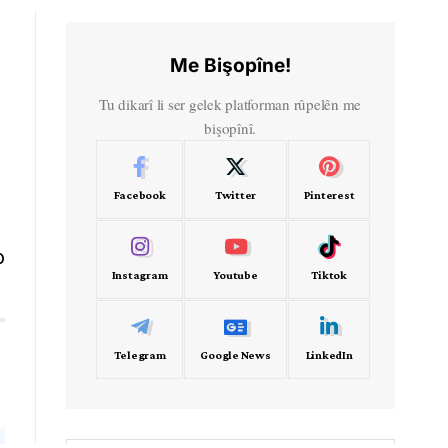
Me Bişopîne!
Tu dikarî li ser gelek platforman rûpelên me
bişopînî.
Facebook
Twitter
Pinterest
o
Instagram
Youtube
Tiktok
Telegram
Google News
LinkedIn