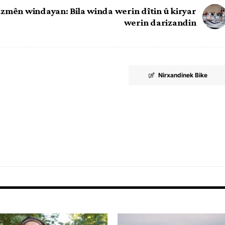
izmên windayan: Bila winda werin dîtin û kiryar
werin darizandin
Nirxandinek Bike