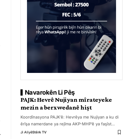
Navarokên Li Pêş
PAJK: Hevrê Nujiyan mîrateyeke
mezin a berxwedanê hişt
Koordînasyona PAJK’ê: Hevrêya me Nujiyan a ku di
êrîşa namerdane ya rejîma AKP-MHP’ê ya faşîst
…
Ji Aliyê
Stêrk TV