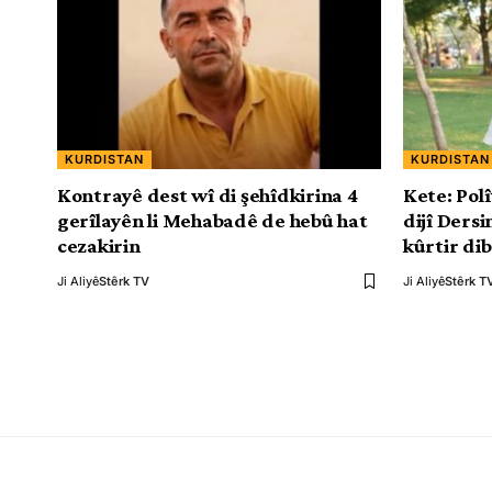
KURDISTAN
KURDISTAN
Kontrayê dest wî di şehîdkirina 4
Kete: Polî
gerîlayên li Mehabadê de hebû hat
dijî Dersi
cezakirin
kûrtir di
Ji Aliyê
Stêrk TV
Ji Aliyê
Stêrk T