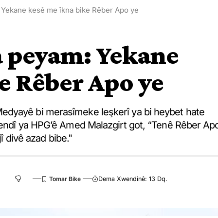
 Yekane kesê me îkna bike Rêber Apo ye
a peyam: Yekane
e Rêber Apo ye
edyayê bi merasîmeke leşkerî ya bi heybet hate
avendî ya HPG’ê Amed Malazgirt got, “Tenê Rêber Ap
jî divê azad bibe."
Dema Xwendinê: 13 Dq.