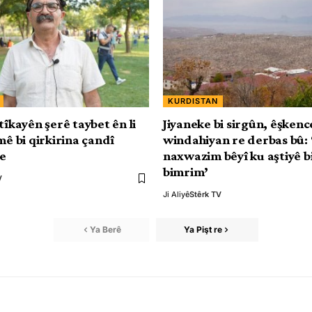
KURDISTAN
tîkayên şerê taybet ên li
Jiyaneke bi sirgûn, êşkenc
mê bi qirkirina çandî
windahiyan re derbas bû: 
be
naxwazim bêyî ku aştiyê b
bimrim’
V
Ji Aliyê
Stêrk TV
Ya Berê
Ya Pişt re