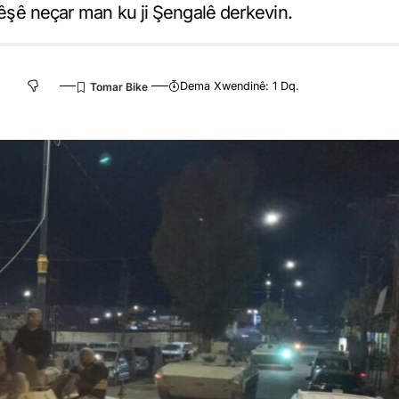
rtêşê neçar man ku ji Şengalê derkevin.
Dema Xwendinê: 1 Dq.