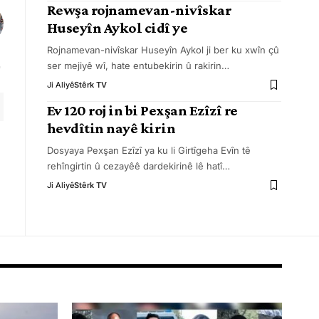
Rewşa rojnamevan-nivîskar
Huseyîn Aykol cidî ye
Rojnamevan-nivîskar Huseyîn Aykol ji ber ku xwîn çû
ser mejiyê wî, hate entubekirin û rakirin
…
Ji Aliyê
Stêrk TV
Ev 120 roj in bi Pexşan Ezîzî re
hevdîtin nayê kirin
Dosyaya Pexşan Ezîzî ya ku li Girtîgeha Evîn tê
rehîngirtin û cezayêê dardekirinê lê hatî
…
Ji Aliyê
Stêrk TV