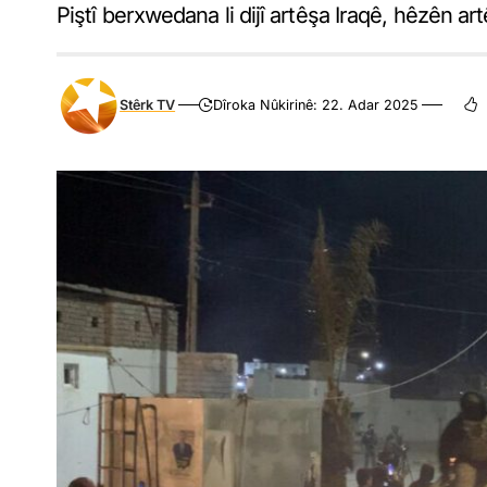
Piştî berxwedana li dijî artêşa Iraqê, hêzên a
Stêrk TV
Dîroka Nûkirinê: 22. Adar 2025