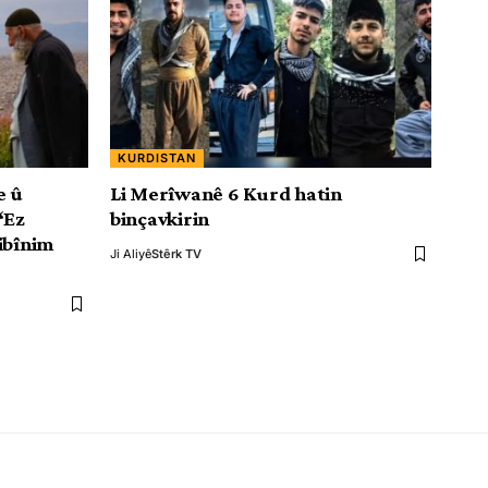
KURDISTAN
e û
Li Merîwanê 6 Kurd hatin
‘Ez
binçavkirin
ibînim
Ji Aliyê
Stêrk TV