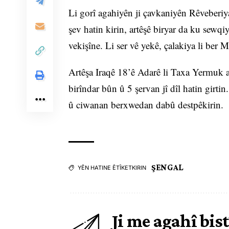
Li gorî agahiyên ji çavkaniyên Rêveberiya
şev hatin kirin, artêşê biryar da ku sewqi
vekişîne. Li ser vê yekê, çalakiya li ber M
Artêşa Iraqê 18’ê Adarê li Taxa Yermuk 
birîndar bûn û 5 şervan jî dîl hatin girtin
û ciwanan berxwedan dabû destpêkirin.
ŞENGAL
YÊN HATINE ÊTÎKETKIRIN
Ji me agahî bist