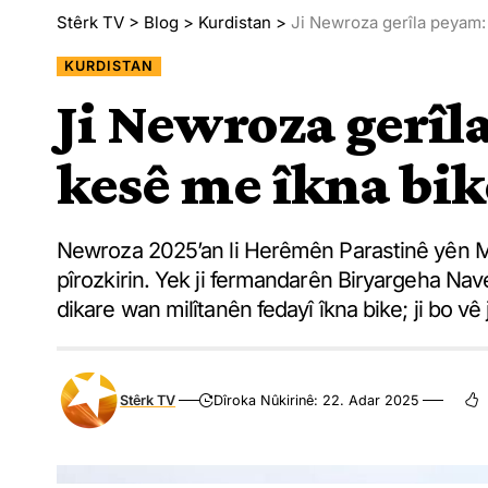
Stêrk TV
>
Blog
>
Kurdistan
>
Ji Newroza gerîla peyam:
KURDISTAN
Ji Newroza gerîl
kesê me îkna bik
Newroza 2025’an li Herêmên Parastinê yên M
pîrozkirin. Yek ji fermandarên Biryargeha N
dikare wan milîtanên fedayî îkna bike; ji bo vê 
Stêrk TV
Dîroka Nûkirinê: 22. Adar 2025