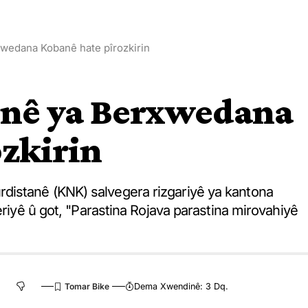
xwedana Kobanê hate pîrozkirin
tinê ya Berxwedana
zkirin
distanê (KNK) salvegera rizgariyê ya kantona
eriyê û got, "Parastina Rojava parastina mirovahiyê
Dema Xwendinê: 3 Dq.