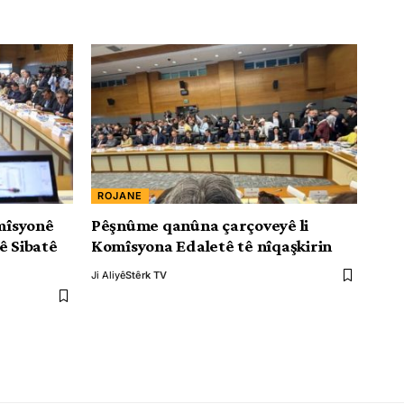
ROJANE
omîsyonê
Pêşnûme qanûna çarçoveyê li
ê Sibatê
Komîsyona Edaletê tê nîqaşkirin
Ji Aliyê
Stêrk TV