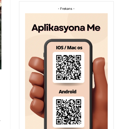
- Frekans -
a