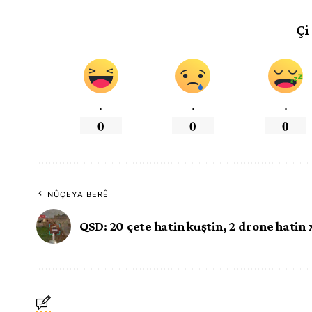
Çi
.
.
.
0
0
0
NÛÇEYA BERÊ
QSD: 20 çete hatin kuştin, 2 drone hatin 