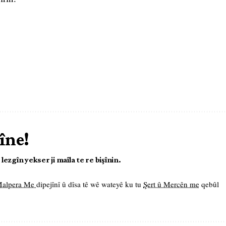
îne!
ezgîn yekser ji maîla te re bişînin.
 Malpera Me
dipejînî û dîsa tê wê wateyê ku tu
Şert û Mercên me
qebûl