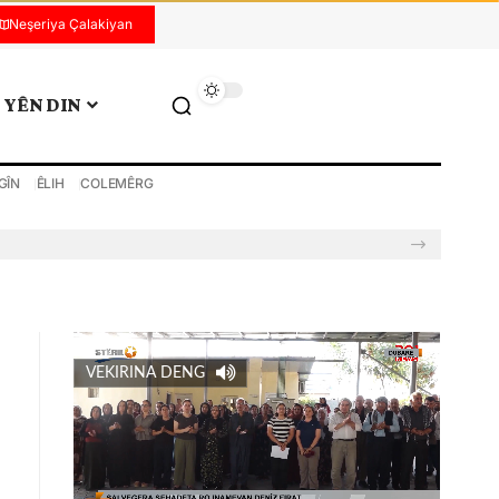
Neşeriya Çalakiyan
YÊN DIN
GÎN
ÊLIH
COLEMÊRG
VEKIRINA DENG