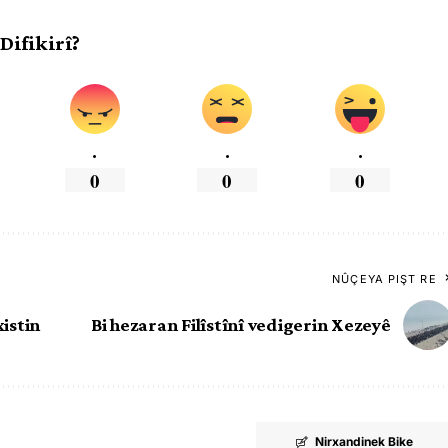
 Difikirî?
.
.
.
0
0
0
NÛÇEYA PIŞT RE
xistin
Bi hezaran Filîstînî vedigerin Xezeyê
Nirxandinek Bike