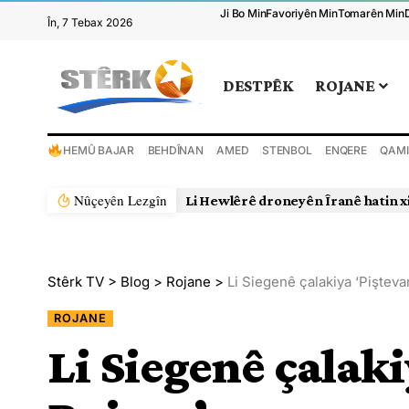
Ji Bo Min
Favoriyên Min
Tomarên Min
În, 7 Tebax 2026
DESTPÊK
ROJANE
HEMÛ BAJAR
BEHDÎNAN
AMED
STENBOL
ENQERE
QAMI
Nûçeyên Lezgîn
Li Hewlêrê droneyên Îranê hatin x
Stêrk TV
>
Blog
>
Rojane
>
Li Siegenê çalakiya ‘Pişteva
ROJANE
Li Siegenê çalaki