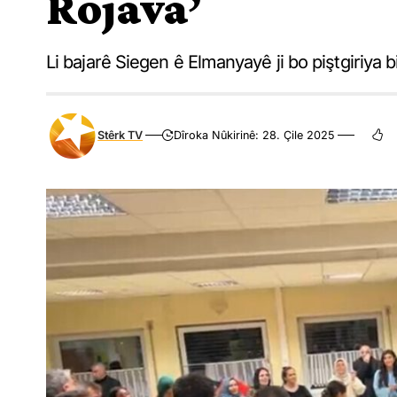
Rojava’
Li bajarê Siegen ê Elmanyayê ji bo piştgiriya bi
Stêrk TV
Dîroka Nûkirinê: 28. Çile 2025