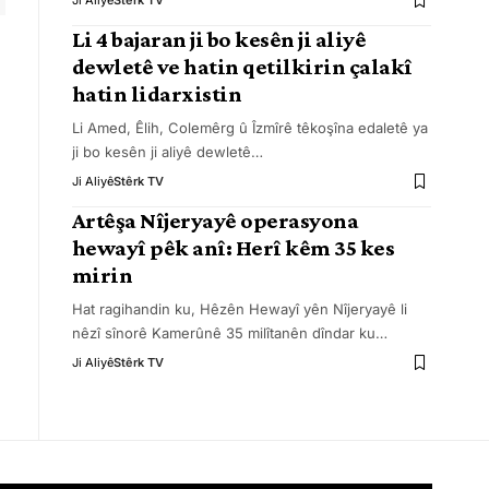
Ji Aliyê
Stêrk TV
Li 4 bajaran ji bo kesên ji aliyê
dewletê ve hatin qetilkirin çalakî
hatin lidarxistin
Li Amed, Êlih, Colemêrg û Îzmîrê têkoşîna edaletê ya
ji bo kesên ji aliyê dewletê
…
Ji Aliyê
Stêrk TV
Artêşa Nîjeryayê operasyona
hewayî pêk anî: Herî kêm 35 kes
mirin
Hat ragihandin ku, Hêzên Hewayî yên Nîjeryayê li
nêzî sînorê Kamerûnê 35 milîtanên dîndar ku
…
Ji Aliyê
Stêrk TV