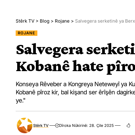
Stêrk TV
>
Blog
>
Rojane
>
Salvegera serketinê ya Ber
ROJANE
Salvegera serke
Kobanê hate pîro
Konseya Rêveber a Kongreya Neteweyî ya Kur
Kobanê pîroz kir, bal kişand ser êrîşên dagirk
ye."
Stêrk TV
Dîroka Nûkirinê: 28. Çile 2025