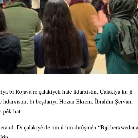
iya bi Rojava re çalakiyek hate lidarxistin. Çalakiya ku ji
e lidarxistin, bi beşdariya Hozan Ekrem, Îbrahîm Şervan,
 pêk hat.
erand. Di çalakiyê de tim û tim dirûşmên “Bijî berxwedan
rîn.