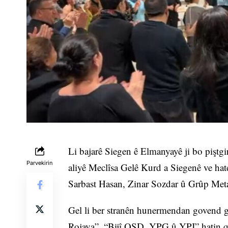
Li bajarê Siegen ê Elmanyayê ji bo piştgir
Parvekirin
aliyê Meclîsa Gelê Kurd a Siegenê ve hat
Sarbast Hasan, Zinar Sozdar û Grûp Meta
Gel li ber stranên hunermendan govend g
Rojava”, “Bijî QSD, YPG û YPJ” hatin qî