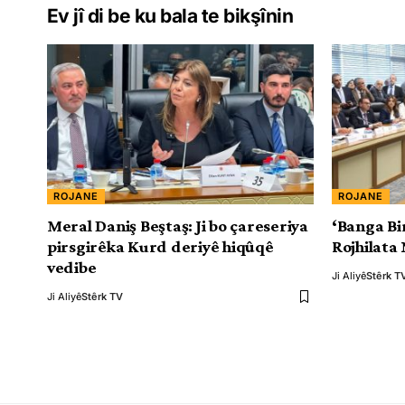
Ev jî di be ku bala te bikşînin
ROJANE
ROJANE
Meral Daniş Beştaş: Ji bo çareseriya
‘Banga Bi
pirsgirêka Kurd deriyê hiqûqê
Rojhilata 
vedibe
Ji Aliyê
Stêrk T
Ji Aliyê
Stêrk TV