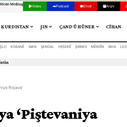
Dîtinên Min
Blog
Video
Podcast
Zindî
Arşîv
KURDISTAN
JIN
ÇAND Û HÛNER
CÎHAN
ŞLO
KOBANÊ
WAN
ŞENGAL
HESEKÊ
ŞIRNEX
MÊRDÎN
RIHA
LEZ
istin
niya Rojava’
ya ‘Piştevaniya