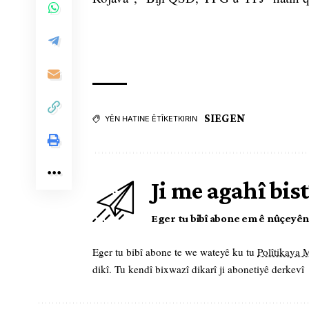
SIEGEN
YÊN HATINE ÊTÎKETKIRIN
Ji me agahî bist
Eger tu bibî abone em ê nûçeyên l
Eger tu bibî abone te we wateyê ku tu
Polîtikaya
dikî. Tu kendî bixwazî dikarî ji abonetiyê derkevî