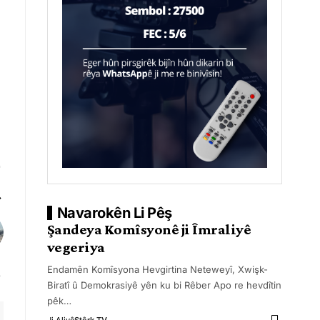
Navarokên Li Pêş
Şandeya Komîsyonê ji Îmraliyê
vegeriya
Endamên Komîsyona Hevgirtina Neteweyî, Xwişk-
Biratî û Demokrasiyê yên ku bi Rêber Apo re hevdîtin
pêk
…