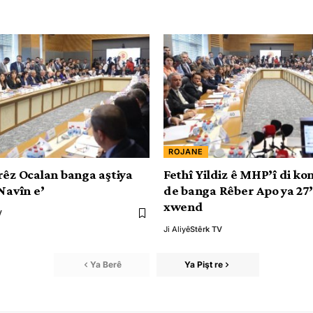
ROJANE
rêz Ocalan banga aştiya
Fethî Yildiz ê MHP’î di k
Navîn e’
de banga Rêber Apo ya 27’
xwend
V
Ji Aliyê
Stêrk TV
Ya Berê
Ya Pişt re