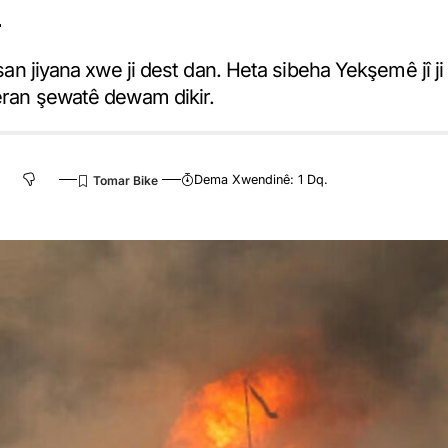
n
esan jiyana xwe ji dest dan. Heta sibeha Yekşemê jî ji
veran şewatê dewam dikir.
Dema Xwendinê: 1 Dq.