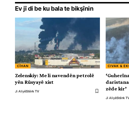
Ev jî di be ku bala te bikşînin
CÎHAN
CIVAK & EK
Zelenskiy: Me li navendên petrolê
‘Guherîna
yên Rûsyayê xist
daristana
zêde kir’
Ji Aliyê
Stêrk TV
Ji Aliyê
Stêrk T