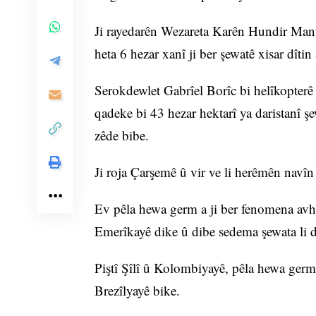
Ji rayedarên Wezareta Karên Hundir Manû
heta 6 hezar xanî ji ber şewatê xisar dîtin
Serokdewlet Gabrîel Borîc bi helîkopterê l
qadeke bi 43 hezar hektarî ya daristanî 
zêde bibe.
Ji roja Çarşemê û vir ve li herêmên navîn
Ev pêla hewa germ a ji ber fenomena avh
Emerîkayê dike û dibe sedema şewata li d
Piştî Şîlî û Kolombiyayê, pêla hewa germ
Brezîlyayê bike.