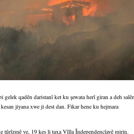
bi gelek qadên daristanî ket ku şewata herî giran a deh salê
kesan jiyana xwe ji dest dan. Fikar hene ku hejmara
 tûrîzmê ye, 19 kes li taxa Vîlla Îndependencîayê mirin.