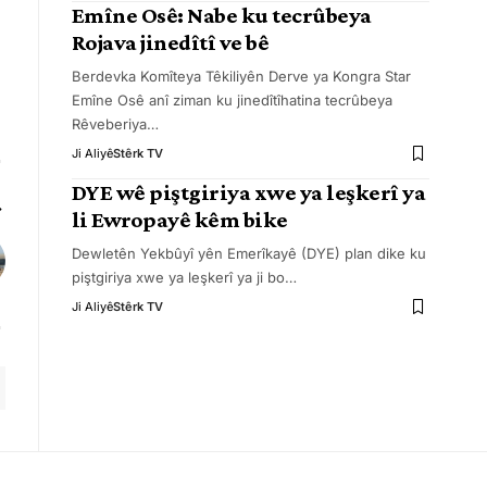
Emîne Osê: Nabe ku tecrûbeya
Rojava jinedîtî ve bê
Berdevka Komîteya Têkiliyên Derve ya Kongra Star
Emîne Osê anî ziman ku jinedîtîhatina tecrûbeya
Rêveberiya
…
Ji Aliyê
Stêrk TV
DYE wê piştgiriya xwe ya leşkerî ya
li Ewropayê kêm bike
Dewletên Yekbûyî yên Emerîkayê (DYE) plan dike ku
piştgiriya xwe ya leşkerî ya ji bo
…
Ji Aliyê
Stêrk TV