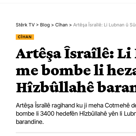
Stêrk TV
>
Blog
>
Cîhan
>
Artêşa Îsraîlê: Li Lubnan û 
CÎHAN
Artêşa Îsraîlê: L
me bombe li hez
Hîzbûllahê bara
Artêşa Îsraîlê ragihand ku ji meha Cotmehê d
bombe li 3400 hedefên Hîzbûllahê yên li Lubn
barandine.