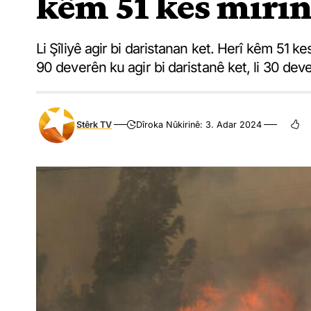
kêm 51 kes miri
Li Şîliyê agir bi daristanan ket. Herî kêm 51 k
90 deverên ku agir bi daristanê ket, li 30 de
Stêrk TV
Dîroka Nûkirinê: 3. Adar 2024