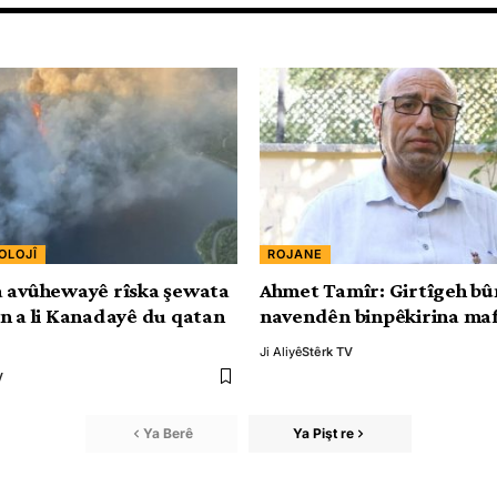
OLOJÎ
ROJANE
 avûhewayê rîska şewata
Ahmet Tamîr: Girtîgeh bû
n a li Kanadayê du qatan
navendên binpêkirina ma
Ji Aliyê
Stêrk TV
V
Ya Berê
Ya Pişt re