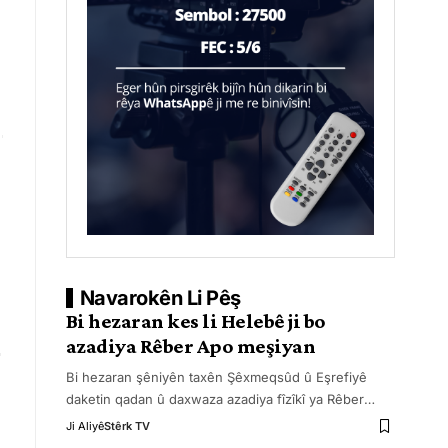
Navarokên Li Pêş
Bi hezaran kes li Helebê ji bo
azadiya Rêber Apo meşiyan
Bi hezaran şêniyên taxên Şêxmeqsûd û Eşrefiyê
daketin qadan û daxwaza azadiya fîzîkî ya Rêber
…
Ji Aliyê
Stêrk TV