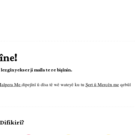
îne!
ezgîn yekser ji maîla te re bişînin.
 Malpera Me
dipejînî û dîsa tê wê wateyê ku tu
Şert û Mercên me
qebûl
 Difikirî?