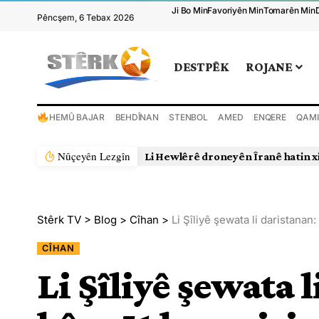
Ji Bo Min
Favoriyên Min
Tomarên Min
Pêncşem, 6 Tebax 2026
DESTPÊK
ROJANE
HEMÛ BAJAR
BEHDÎNAN
STENBOL
AMED
ENQERE
QAMI
Nûçeyên Lezgîn
Li Hewlêrê droneyên Îranê hatin x
Stêrk TV
>
Blog
>
Cîhan
>
Li Şîliyê şewata li daristanan
CÎHAN
Li Şîliyê şewata 