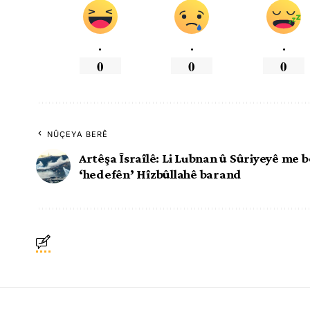
.
.
.
0
0
0
NÛÇEYA BERÊ
Artêşa Îsraîlê: Li Lubnan û Sûriyeyê me 
‘hedefên’ Hîzbûllahê barand