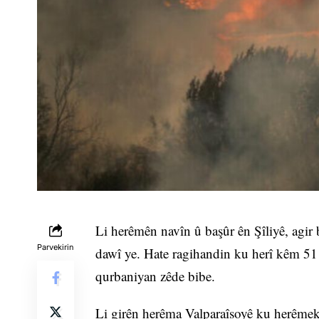
Li herêmên navîn û başûr ên Şîliyê, agir 
Parvekirin
dawî ye. Hate ragihandin ku herî kêm 51 
qurbaniyan zêde bibe.
Li girên herêma Valparaîsoyê ku herêmeke