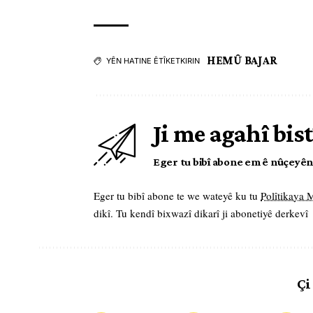
HEMÛ BAJAR
YÊN HATINE ÊTÎKETKIRIN
Ji me agahî bist
Eger tu bibî abone em ê nûçeyên l
Eger tu bibî abone te we wateyê ku tu
Polîtikaya
dikî. Tu kendî bixwazî dikarî ji abonetiyê derkevî
Çi