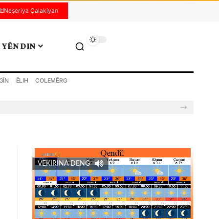
Neşeriya Çalakiyan
YÊN DIN
GÎN
ÊLIH
COLEMÊRG
VEKIRINA DENG