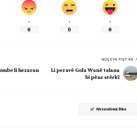
.
.
.
0
0
0
NÛÇEYA PIŞT RE
bombe li hezaran
Li peravê Gola Wanê talana
bi pênc stêrkî
Nirxandinek Bike