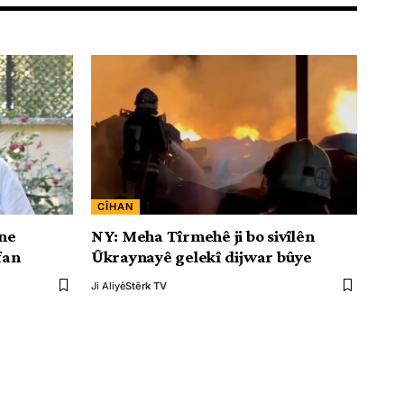
CÎHAN
ne
NY: Meha Tîrmehê ji bo sivîlên
fan
Ûkraynayê gelekî dijwar bûye
Ji Aliyê
Stêrk TV