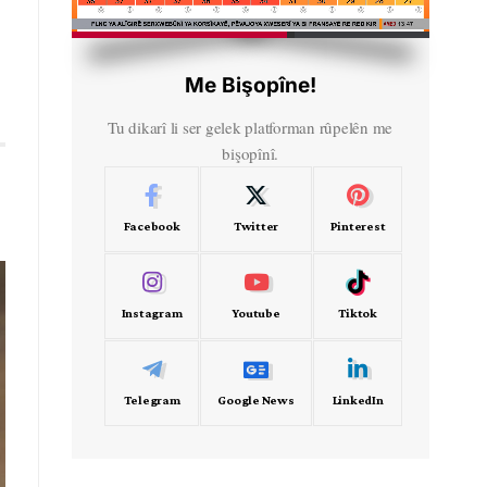
HD
00:49
Me Bişopîne!
Tu dikarî li ser gelek platforman rûpelên me
bişopînî.
Facebook
Twitter
Pinterest
Instagram
Youtube
Tiktok
Telegram
Google News
LinkedIn