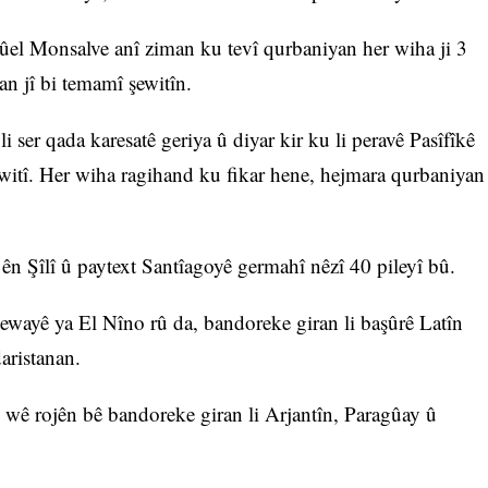
el Monsalve anî ziman ku tevî qurbaniyan her wiha ji 3
 an jî bi temamî şewitîn.
i ser qada karesatê geriya û diyar kir ku li peravê Pasîfîkê
şewitî. Her wiha ragihand ku fikar hene, hejmara qurbaniyan
 ên Şîlî û paytext Santîagoyê germahî nêzî 40 pileyî bû.
ewayê ya El Nîno rû da, bandoreke giran li başûrê Latîn
aristanan.
 wê rojên bê bandoreke giran li Arjantîn, Paragûay û