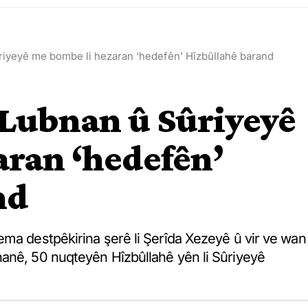
Sûriyeyê me bombe li hezaran ‘hedefên’ Hîzbûllahê barand
i Lubnan û Sûriyeyê
aran ‘hedefên’
nd
ema destpêkirina şerê li Şerîda Xezeyê û vir ve wan
anê, 50 nuqteyên Hîzbûllahê yên li Sûriyeyê