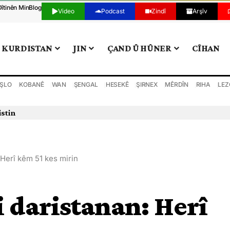
Dîtinên Min
Blog
Video
Podcast
Zindî
Arşîv
KURDISTAN
JIN
ÇAND Û HÛNER
CÎHAN
ŞLO
KOBANÊ
WAN
ŞENGAL
HESEKÊ
ŞIRNEX
MÊRDÎN
RIHA
LEZ
istin
: Herî kêm 51 kes mirin
li daristanan: Herî