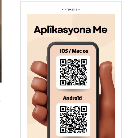
- Frekans -
n