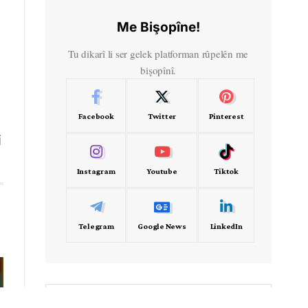
Me Bişopîne!
Tu dikarî li ser gelek platforman rûpelên me
bişopînî.
Facebook
Twitter
Pinterest
i
Instagram
Youtube
Tiktok
Telegram
Google News
LinkedIn
- Frekans -