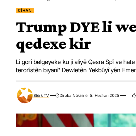
CÎHAN
Trump DYE li we
qedexe kir
Li gorî belgeyeke ku ji aliyê Qesra Spî ve hat
terorîstên biyanî' Dewletên Yekbûyî yên Emerî
Stêrk TV
Dîroka Nûkirinê: 5. Hezîran 2025