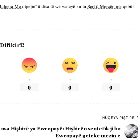
 Malpera Me
dipejînî û dîsa tê wê wateyê ku tu
Şert û Mercên me
qebûl
 Difikirî?
.
.
.
0
0
0
NÛÇEYA PIŞT RE
ansa Hişbirê ya Ewropayê: Hişbirên sentetîk ji bo
Ewropayê gefeke mezin e