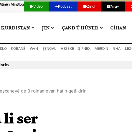
Dîtinên Min
Blog
Video
Podcast
Zindî
Arşîv
KURDISTAN
JIN
ÇAND Û HÛNER
CÎHAN
ŞLO
KOBANÊ
WAN
ŞENGAL
HESEKÊ
ŞIRNEX
MÊRDÎN
RIHA
LEZ
istin
weşxaneyê de 3 rojnamevan hatin qetilkirin
 li ser