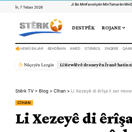
Ji Bo Min
Favoriyên Min
Tomarên Min
În, 7 Tebax 2026
DESTPÊK
ROJANE
HEMÛ BAJAR
BEHDÎNAN
AMED
STENBOL
ENQERE
QAMI
Nûçeyên Lezgîn
Li Hewlêrê droneyên Îranê hatin x
Stêrk TV
>
Blog
>
Cîhan
>
Li Xezeyê di êrîşa li ser nex
CÎHAN
Li Xezeyê di êrîşa