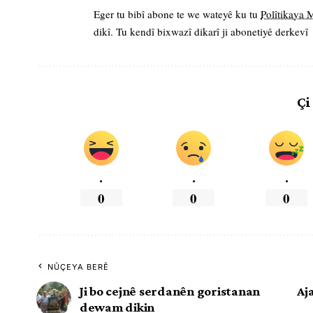
Eger tu bibî abone te we wateyê ku tu
Polîtikaya
dikî. Tu kendî bixwazî dikarî ji abonetiyê derkevî
Çi
.
.
.
0
0
0
NÛÇEYA BERÊ
Ji bo cejnê serdanên goristanan
Aj
dewam dikin