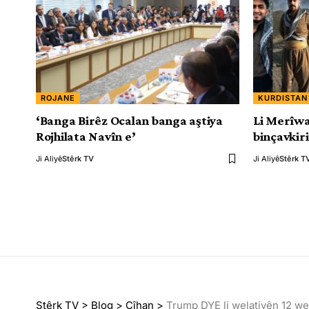
ROJANE
KURDISTAN
‘Banga Birêz Ocalan banga aştiya
Li Merîwa
Rojhilata Navîn e’
binçavkir
Ji Aliyê
Stêrk TV
Ji Aliyê
Stêrk T
Stêrk TV
>
Blog
>
Cîhan
>
Trump DYE li welatiyên 12 we