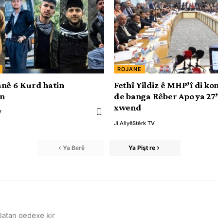
ROJANE
nê 6 Kurd hatin
Fethî Yildiz ê MHP’î di k
in
de banga Rêber Apo ya 27’
xwend
V
Ji Aliyê
Stêrk TV
Ya Berê
Ya Pişt re
latan qedexe kir