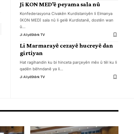
Ji KON MED’ê peyama sala nû
Konfederasyona Civakên Kurdistaniyên li Elmanya
(KON MED) sala nû li gelê Kurdistanê, dostên wan
û
…
Ji Aliyê
Stêrk TV
Li Marmarayê cezayê hucreyê dan
girtiyan
Hat ragihandin ku bi hinceta parçeyên mêx û têl ku li
qadên bêhndanê ya li
…
Ji Aliyê
Stêrk TV