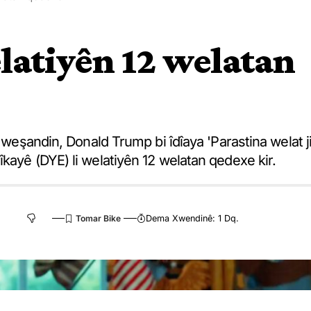
latiyên 12 welatan
e weşandin, Donald Trump bi îdîaya 'Parastina welat j
kayê (DYE) li welatiyên 12 welatan qedexe kir.
Dema Xwendinê: 1 Dq.