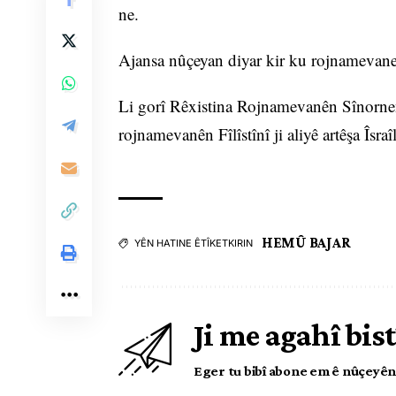
ne.
Ajansa nûçeyan diyar kir ku rojnamevanek
Li gorî Rêxistina Rojnamevanên Sînornena
rojnamevanên Fîlîstînî ji aliyê artêşa Îsraî
HEMÛ BAJAR
YÊN HATINE ÊTÎKETKIRIN
Ji me agahî bist
Eger tu bibî abone em ê nûçeyên l