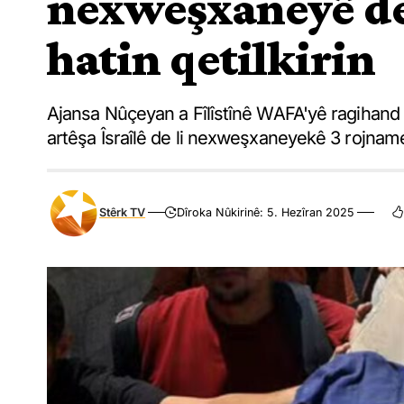
nexweşxaneyê de
hatin qetilkirin
Ajansa Nûçeyan a Fîlîstînê WAFA'yê ragihand
artêşa Îsraîlê de li nexweşxaneyekê 3 rojname
Stêrk TV
Dîroka Nûkirinê: 5. Hezîran 2025