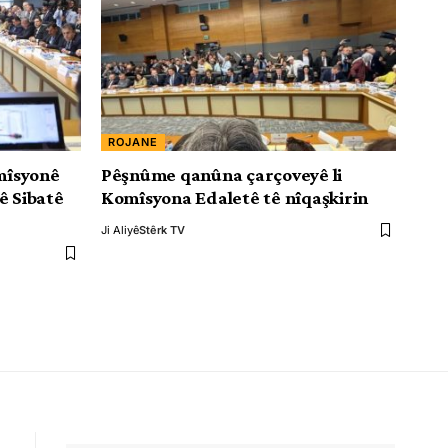
ROJANE
omîsyonê
Pêşnûme qanûna çarçoveyê li
ê Sibatê
Komîsyona Edaletê tê nîqaşkirin
Ji Aliyê
Stêrk TV