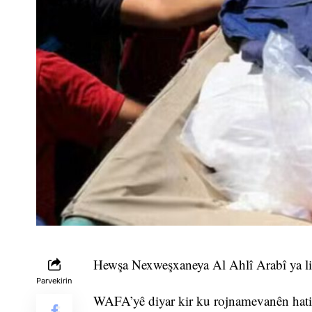
Hewşa Nexweşxaneya Al Ahlî Arabî ya li 
Parvekirin
WAFA’yê diyar kir ku rojnamevanên hati