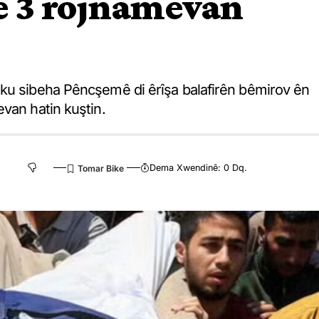
 3 rojnamevan
 ku sibeha Pêncşemê di êrîşa balafirên bêmirov ên
van hatin kuştin.
Dema Xwendinê: 0 Dq.