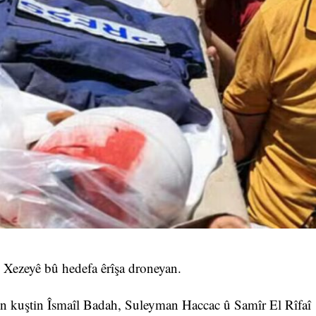
Xezeyê bû hedefa êrîşa droneyan.
n kuştin Îsmaîl Badah, Suleyman Haccac û Samîr El Rîfaî