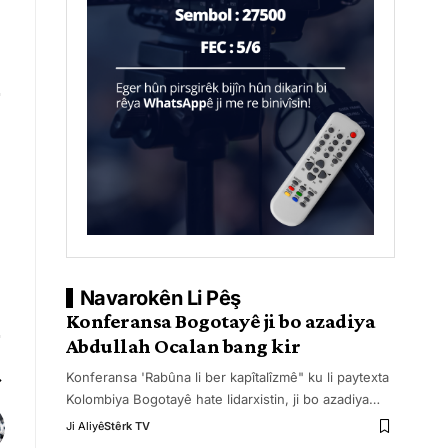
Navarokên Li Pêş
Konferansa Bogotayê ji bo azadiya
Abdullah Ocalan bang kir
Konferansa 'Rabûna li ber kapîtalîzmê" ku li paytexta
Kolombiya Bogotayê hate lidarxistin, ji bo azadiya
…
Ji Aliyê
Stêrk TV