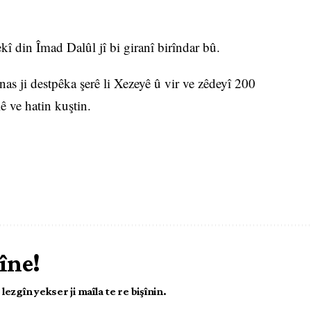
î din Îmad Dalûl jî bi giranî birîndar bû.
s ji destpêka şerê li Xezeyê û vir ve zêdeyî 200
lê ve hatin kuştin.
îne!
ezgîn yekser ji maîla te re bişînin.