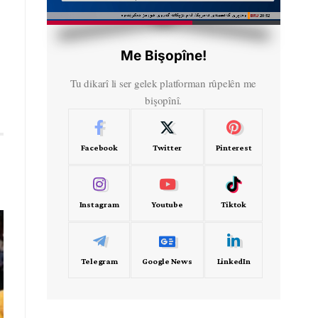
HD
00:50
Me Bişopîne!
Tu dikarî li ser gelek platforman rûpelên me
bişopînî.
Facebook
Twitter
Pinterest
Instagram
Youtube
Tiktok
Telegram
Google News
LinkedIn