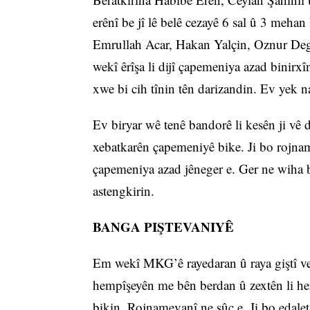
erênî be jî lê belê cezayê 6 sal û 3 meha
Emrullah Acar, Hakan Yalçin, Oznur Deg
wekî êrîşa li dijî çapemeniya azad binir
xwe bi cih tînin tên darizandin. Ev yek 
Ev biryar wê tenê bandorê li kesên ji vê
xebatkarên çapemeniyê bike. Ji bo rojnam
çapemeniya azad jêneger e. Ger ne wiha b
astengkirin.
BANGA PIŞTEVANIYÊ
Em wekî MKG’ê rayedaran û raya giştî ved
hempîşeyên me bên berdan û zextên li h
bikin. Rojnamevanî ne sûc e. Ji bo edal