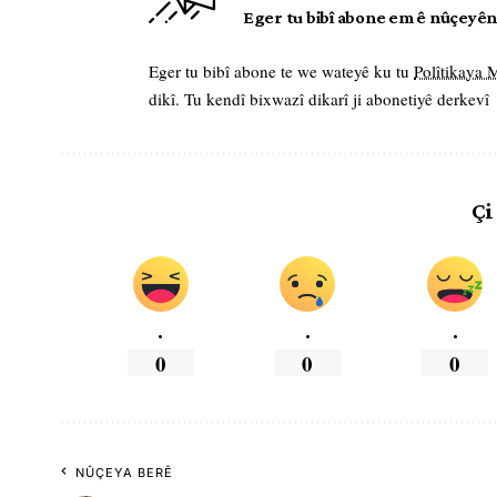
Eger tu bibî abone em ê nûçeyên l
Eger tu bibî abone te we wateyê ku tu
Polîtikaya
dikî. Tu kendî bixwazî dikarî ji abonetiyê derkevî
Çi
.
.
.
0
0
0
NÛÇEYA BERÊ