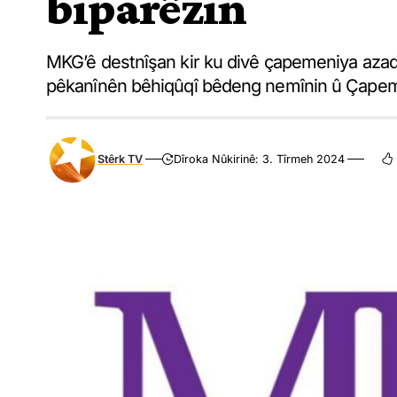
biparêzin
MKG’ê destnîşan kir ku divê çapemeniya azad we
pêkanînên bêhiqûqî bêdeng nemînin û Çapem
Stêrk TV
Dîroka Nûkirinê: 3. Tîrmeh 2024