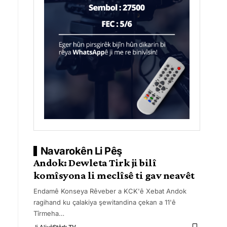
Navarokên Li Pêş
Andok: Dewleta Tirk ji bilî
komîsyona li meclîsê ti gav neavêt
Endamê Konseya Rêveber a KCK'ê Xebat Andok
ragihand ku çalakiya şewitandina çekan a 11'ê
Tîrmeha
…