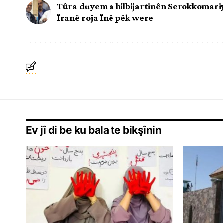
Tûra duyem a hilbijartinên Serokkomari
Îranê roja Înê pêk were
Ev jî di be ku bala te bikşînin