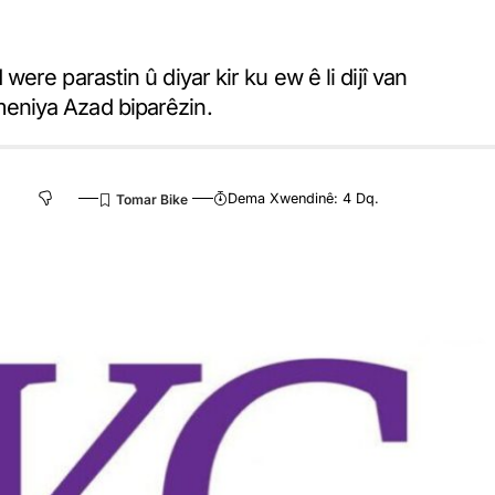
re parastin û diyar kir ku ew ê li dijî van
eniya Azad biparêzin.
Dema Xwendinê: 4 Dq.