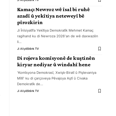
Ji Aliyê
Stêrk TV
Kamaç: Newroz wê îsal bi ruhê
azadî û yekîtiya neteweyî bê
pîrozkirin
Ji Înîsiyatîfa Yekîtiya Demokratîk Mehmet Kamaç
ragihand ku di Newroza 2026'an de wê daxwazên
li
…
Ji Aliyê
Stêrk TV
Di rojeva komîsyonê de kuştinên
kiryar nediyar û windahî hene
'Komîsyona Demokrasî, Xwişk-Biratî û Piştevaniya
Mîllî' ku di çarçoveya Pêvajoya Aştî û Civaka
Demokratîk de
…
Ji Aliyê
Stêrk TV