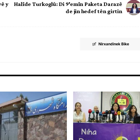
yê y
Halîde Turkoglû: Di 9’emîn Paketa Darazê
de jin hedef tên girtin
Nirxandinek Bike