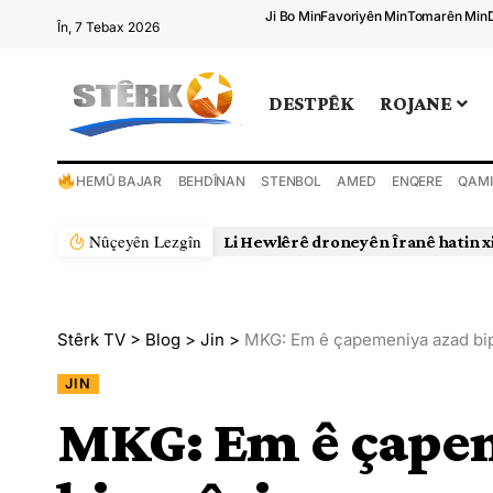
Ji Bo Min
Favoriyên Min
Tomarên Min
În, 7 Tebax 2026
DESTPÊK
ROJANE
HEMÛ BAJAR
BEHDÎNAN
STENBOL
AMED
ENQERE
QAMI
Nûçeyên Lezgîn
Li Hewlêrê droneyên Îranê hatin x
Stêrk TV
>
Blog
>
Jin
>
MKG: Em ê çapemeniya azad bi
JIN
MKG: Em ê çape