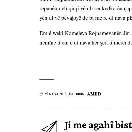
sepanên nehiqûqî yên li ser kedkarên ç
yên di vê pêvajoyê de bi me re di nava piş
Em ê wekî Komeleya Rojnamevanên Jin 
nemîne û em ê di nava her şert û mercî d
AMED
YÊN HATINE ÊTÎKETKIRIN
Ji me agahî bist