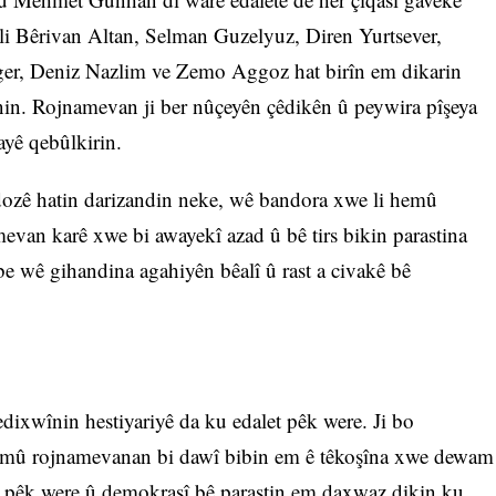
n li Bêrivan Altan, Selman Guzelyuz, Diren Yurtsever,
er, Deniz Nazlim ve Zemo Aggoz hat birîn em dikarin
xînin. Rojnamevan ji ber nûçeyên çêdikên û peywira pîşeya
nayê qebûlkirin.
 dozê hatin darizandin neke, wê bandora xwe li hemû
evan karê xwe bi awayekî azad û bê tirs bikin parastina
e wê gihandina agahiyên bêalî û rast a civakê bê
ixwînin hestiyariyê da ku edalet pêk were. Ji bo
emû rojnamevanan bi dawî bibin em ê têkoşîna xwe dewam
et pêk were û demokrasî bê parastin em daxwaz dikin ku