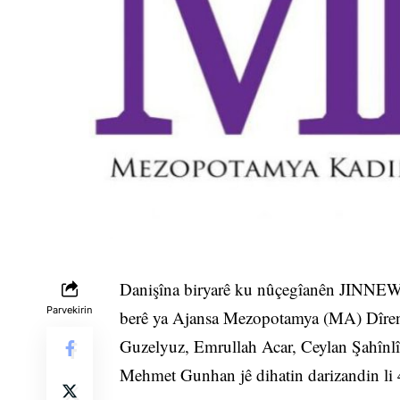
Danişîna biryarê ku nûçegîanên JINNEW
Parvekirin
berê ya Ajansa Mezopotamya (MA) Dîren
Guzelyuz, Emrullah Acar, Ceylan Şahîn
Mehmet Gunhan jê dihatin darizandin li 