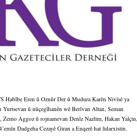
S Habîbe Eren û Oznûr Der û Mudura Karên Nivîsê ya
 Yurtsevan û nûçegîhanên wê Berîvan Altan, Seman
lî, Zemo Aggoz û rojnamevan Denîz Nazlim, Hakan Yalçin
4’emîn Dadgeha Cezayê Giran a Enqerê hat lidarxistin.