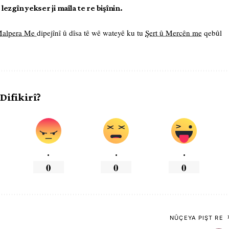
ezgîn yekser ji maîla te re bişînin.
 Malpera Me
dipejînî û dîsa tê wê wateyê ku tu
Şert û Mercên me
qebûl
 Difikirî?
.
.
.
0
0
0
NÛÇEYA PIŞT RE