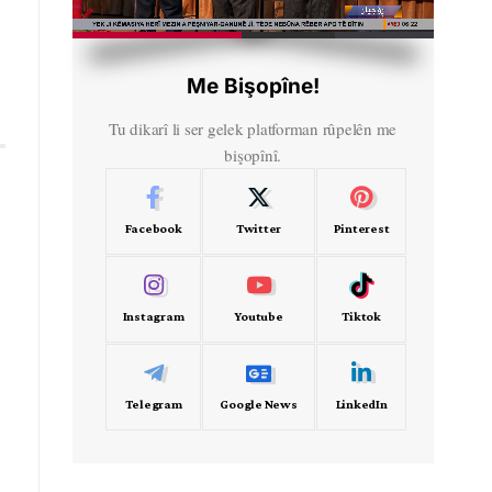
HD
00:35
Me Bişopîne!
Tu dikarî li ser gelek platforman rûpelên me
bişopînî.
Facebook
Twitter
Pinterest
Instagram
Youtube
Tiktok
Telegram
Google News
LinkedIn