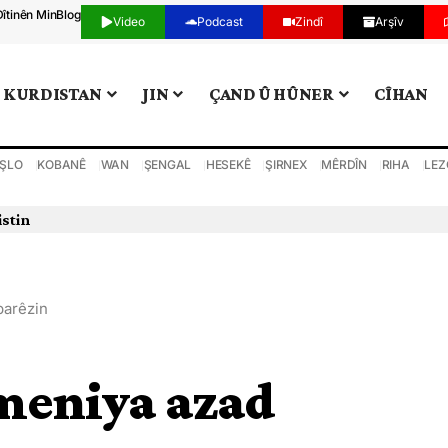
Dîtinên Min
Blog
Video
Podcast
Zindî
Arşîv
KURDISTAN
JIN
ÇAND Û HÛNER
CÎHAN
ŞLO
KOBANÊ
WAN
ŞENGAL
HESEKÊ
ŞIRNEX
MÊRDÎN
RIHA
LEZ
istin
parêzin
meniya azad