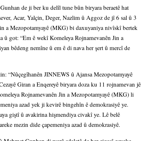
Gunhan de ji ber ku delîl tune bûn biryara beraetê hat
ever, Acar, Yalçin, Deger, Nazlim û Aggoz de jî 6 sal û 3
in a Mezopotamyayê (MKG) bi daxuyaniya nivîskî bertek
, da û got: “Em ê wekî Komeleya Rojnamevanên Jin a
yan bêdeng nemîne û em ê di nava her şert û mercî de
otin: “Nûçegîhanên JINNEWS û Ajansa Mezopotamyayê
 Cezayê Giran a Enqereyê biryara doza ku 11 rojnamevan jê
î Komeleya Rojnamevanên Jin a Mezopotamyayê (MKG) li
apemeniya azad yek ji kevirê bingehîn ê demokrasiyê ye.
ya giştî û avakirina hişmendiya civakî ye. Lê belê
irareke mezin dide çapemeniya azad û demokrasiyê.
 û Mehmet Gunhan di warê edaletê de her çiqasî gaveke