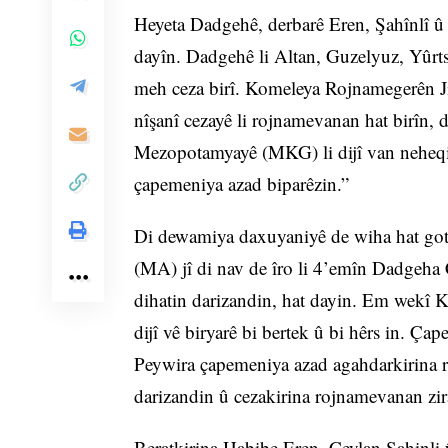
Heyeta Dadgehê, derbarê Eren, Şahînlî û 
dayîn. Dadgehê li Altan, Guzelyuz, Yûrts
meh ceza birî. Komeleya Rojnamegerên J
nîşanî cezayê li rojnamevanan hat birîn
Mezopotamyayê (MKG) li dijî van neheqi
çapemeniya azad biparêzin.”
Di dewamiya daxuyaniyê de wiha hat g
(MA) jî di nav de îro li 4’emîn Dadgeha
dihatin darizandin, hat dayin. Em wek
dijî vê biryarê bi bertek û bi hêrs in. Ç
Peywira çapemeniya azad agahdarkirina ra
darizandin û cezakirina rojnamevanan z
Beratkirina Habibe Eren, Ceylan Şahinli