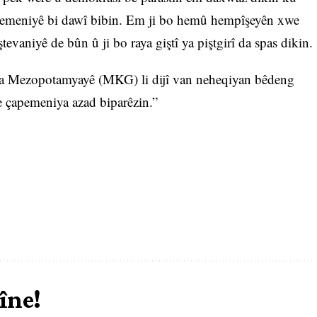
apemeniyê bi dawî bibin. Em ji bo hemû hempîşeyên xwe
tevaniyê de bûn û ji bo raya giştî ya piştgirî da spas dikin.
a Mezopotamyayê (MKG) li dijî van neheqiyan bêdeng
e çapemeniya azad biparêzin.”
îne!